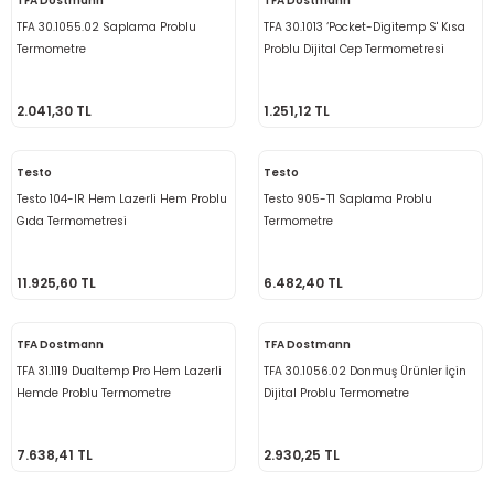
TFA Dostmann
TFA Dostmann
re
TFA 30.1055.02 Saplama Problu
TFA 30.1013 ‘Pocket-Digitemp S' Kısa
Termometre
Problu Dijital Cep Termometresi
metresi
2.041,30 TL
1.251,12 TL
treler
Testo
Testo
ihazları
Testo 104-IR Hem Lazerli Hem Problu
Testo 905-T1 Saplama Problu
Gıda Termometresi
Termometre
klık Ölçerler
11.925,60 TL
6.482,40 TL
iz Cihazı
tre
ihazları
TFA Dostmann
TFA Dostmann
TFA 31.1119 Dualtemp Pro Hem Lazerli
TFA 30.1056.02 Donmuş Ürünler İçin
Hemde Problu Termometre
Dijital Problu Termometre
dektörü
7.638,41 TL
2.930,25 TL