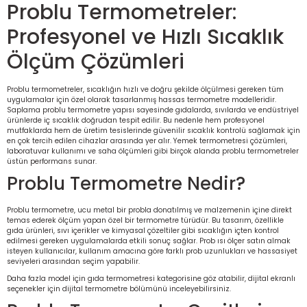
Problu Termometreler:
Profesyonel ve Hızlı Sıcaklık
Ölçüm Çözümleri
Problu termometreler, sıcaklığın hızlı ve doğru şekilde ölçülmesi gereken tüm
uygulamalar için özel olarak tasarlanmış hassas termometre modelleridir.
Saplama problu termometre yapısı sayesinde gıdalarda, sıvılarda ve endüstriyel
ürünlerde iç sıcaklık doğrudan tespit edilir. Bu nedenle hem profesyonel
mutfaklarda hem de üretim tesislerinde güvenilir sıcaklık kontrolü sağlamak için
en çok tercih edilen cihazlar arasında yer alır. Yemek termometresi çözümleri,
laboratuvar kullanımı ve saha ölçümleri gibi birçok alanda problu termometreler
üstün performans sunar.
Problu Termometre Nedir?
Problu termometre, ucu metal bir probla donatılmış ve malzemenin içine direkt
temas ederek ölçüm yapan özel bir termometre türüdür. Bu tasarım, özellikle
gıda ürünleri, sıvı içerikler ve kimyasal çözeltiler gibi sıcaklığın içten kontrol
edilmesi gereken uygulamalarda etkili sonuç sağlar. Prob ısı ölçer satın almak
isteyen kullanıcılar, kullanım amacına göre farklı prob uzunlukları ve hassasiyet
seviyeleri arasından seçim yapabilir.
Daha fazla model için
gıda termometresi kategorisine
göz atabilir, dijital ekranlı
seçenekler için
dijital termometre bölümünü
inceleyebilirsiniz.