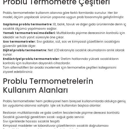
Problu Termometre Çeşitleri
Problu termometreler kullanım alanına göre farklı formlarda sunulur. Her bir
model, ölçüm yapılacak ürünün yapısına uygun prob tasarımıyla geliştirilmiştir.
Saplama problu termometre:
Et, balık, tavuk ve diğer gıda ürünlerinde derin iç
sıcaklık ölçümü yapılmasını sağlar.
Yemek termometresi modelleri:
Mutfaklarda pişirme derecesinin kontrolü için
idealdir ve hızlı yanıt süresiyle öne çıkar.
Sıvı termometreler:
Sıvı gıdalar, süt, sos ve kimyasal çözeltilerin sıcaklığını
güvenilir şekilde ölçer.
Dijital problu termometre:
Net LCD ekranıyla sıcaklık okumalarını anlık olarak
sunar.
Endüstriyel problu termometreler:
Üretim hatlarında yüksek sıcaklıkların
kontrolü için kullanılan dayanıklı cihazlardır.
Tüm alternatifleri bir arada incelemek için
termometre çeşitleri
kategorisini
ziyaret edebilirsiniz.
Problu Termometrelerin
Kullanım Alanları
Problu termometreler hem profesyonel hem bireysel kullanımlarda oldukça geniş
bir uygulama alanına sahiptir. İşte sık kullanılan başlıca alanlar:
Restoran mutfaklarında ve gıda üretim tesislerinde pişirme derecesi kontrolü
Sıcaklık güvenliği gerektiren sıcak-soğuk gıda servisi
Sıvı içeriklerde hassas sıcaklık tespiti
Kimyasal maddeler ve laboratuvar çözeltilerinin sıcaklık doğrulaması