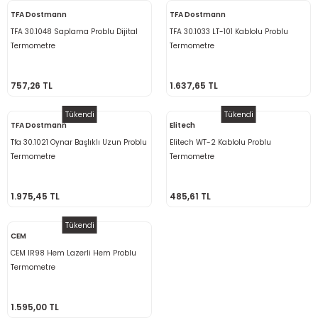
Ölçüm Cihazı
TFA Dostmann
TFA Dostmann
TFA 30.1048 Saplama Problu Dijital
TFA 30.1033 LT-101 Kablolu Problu
Termometre
Termometre
üteç
757,26 TL
1.637,65 TL
Tükendi
Tükendi
TFA Dostmann
Elitech
Tfa 30.1021 Oynar Başlıklı Uzun Problu
Elitech WT-2 Kablolu Problu
Termometre
Termometre
it Cihazı
1.975,45 TL
485,61 TL
zları
Tükendi
CEM
nlık Ölçer
CEM IR98 Hem Lazerli Hem Problu
Termometre
1.595,00 TL