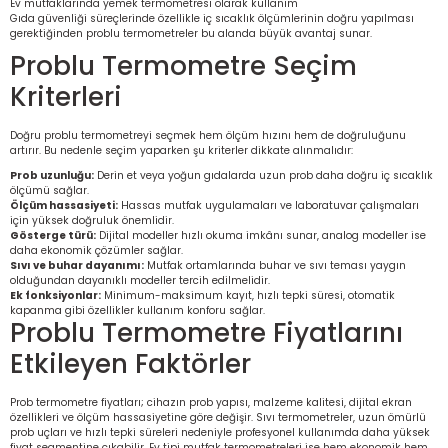
Ev mutfaklarında yemek termometresi olarak kullanım
Gıda güvenliği süreçlerinde özellikle iç sıcaklık ölçümlerinin doğru yapılması
gerektiğinden problu termometreler bu alanda büyük avantaj sunar.
Problu Termometre Seçim
Kriterleri
Doğru problu termometreyi seçmek hem ölçüm hızını hem de doğruluğunu
artırır. Bu nedenle seçim yaparken şu kriterler dikkate alınmalıdır:
Prob uzunluğu:
Derin et veya yoğun gıdalarda uzun prob daha doğru iç sıcaklık
ölçümü sağlar.
Ölçüm hassasiyeti:
Hassas mutfak uygulamaları ve laboratuvar çalışmaları
için yüksek doğruluk önemlidir.
Gösterge türü:
Dijital modeller hızlı okuma imkânı sunar, analog modeller ise
daha ekonomik çözümler sağlar.
Sıvı ve buhar dayanımı:
Mutfak ortamlarında buhar ve sıvı teması yaygın
olduğundan dayanıklı modeller tercih edilmelidir.
Ek fonksiyonlar:
Minimum-maksimum kayıt, hızlı tepki süresi, otomatik
kapanma gibi özellikler kullanım konforu sağlar.
Problu Termometre Fiyatlarını
Etkileyen Faktörler
Prob termometre fiyatları; cihazın prob yapısı, malzeme kalitesi, dijital ekran
özellikleri ve ölçüm hassasiyetine göre değişir. Sıvı termometreler, uzun ömürlü
prob uçları ve hızlı tepki süreleri nedeniyle profesyonel kullanımda daha yüksek
fiyat segmentine çıkabilir. Ev tipi mutfak termometreleri ise hem ekonomik hem