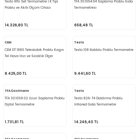
Testo 915i Set Termometre | K Tipi
TFA 30.1054.04 Saplama Problu Gıda
rü
etre
Problu ve Akıllı Ölçüm Cihazı
Termometresi
etre
14.326,80 TL
658,48 TL
etre
CEM
Testo
CEM DT 1880 Teleskobik Problu Kızgın
Testo 108 Kablolu Problu Termometre
tresi
Tel Hava Hızı ve Sıcaklık Ölçer
Anemometre (Kayıt Özellikli)
resi
8.425,00 TL
9.441,60 TL
ometreler
TFA Dostmann
Testo
TFA 30.1058.02 Uzun Saplama Problu
Testo 826-T4 Daldırma Problu
Dijital Termometre
İnfrared Gıda Termometre
ometreler
1.731,81 TL
14.246,40 TL
mometre