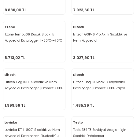
8.886,00 TL
7.923,60 TL
Tzone
Elitech
Tzone Tempu06 Düşük Sıcaklık
Elitech GSP-6 Pro Akıllı Sıcaklık ve
Kaydedici Datalogger | -80°C~+70°C
Nem Kaydedici
5.713,02 TL
3.027,90 TL
Elitech
Elitech
Elitech Tlog 10EH Sıcaklık ve Nem
Elitech Tlog 10 Sıcaklık Kaydedici
Kaydedici Datalogger | Otomatik PDF
Datalogger | Otomatik PDF Rapor
Rapor
1.999,56 TL
1.485,39 TL
Luvinka
Testo
Luvinka DTH-8001 Sıcaklık ve Nem
Testo 184 T3 Sevkiyat Araçları için
Kaydedici Datalogger, Bluetooth'lu,
Sıcaklık Datalogger