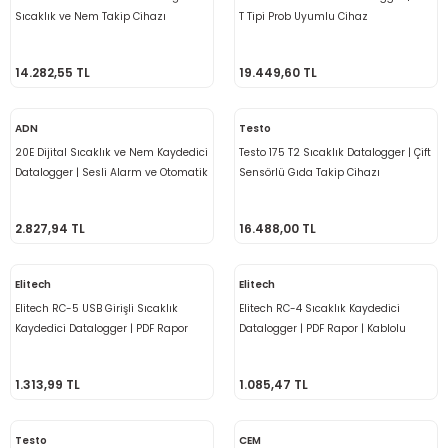
Sıcaklık ve Nem Takip Cihazı
T Tipi Prob Uyumlu Cihaz
14.282,55 TL
19.449,60 TL
ADN
Testo
20E Dijital Sıcaklık ve Nem Kaydedici
Testo 175 T2 Sıcaklık Datalogger | Çift
Datalogger | Sesli Alarm ve Otomatik
Sensörlü Gıda Takip Cihazı
PDF Rapor
2.827,94 TL
16.488,00 TL
Elitech
Elitech
Elitech RC-5 USB Girişli Sıcaklık
Elitech RC-4 Sıcaklık Kaydedici
Kaydedici Datalogger | PDF Rapor
Datalogger | PDF Rapor | Kablolu
Sensör
1.313,99 TL
1.085,47 TL
Testo
CEM