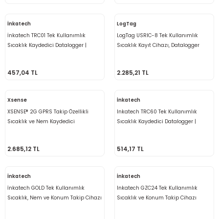
re
İnkatech
LogTag
metresi
İnkatech TRC01 Tek Kullanımlık
LogTag USRIC-8 Tek Kullanımlık
Sıcaklık Kaydedici Datalogger |
Sıcaklık Kayıt Cihazı, Datalogger
Otomatik PDF Rapor
treler
457,04 TL
2.285,21 TL
ihazları
Xsense
İnkatech
klık Ölçerler
XSENSE® 2G GPRS Takip Özellikli
Inkatech TRC60 Tek Kullanımlık
Sıcaklık ve Nem Kaydedici
Sıcaklık Kaydedici Datalogger |
iz Cihazı
tre
Datalogger
Otomatik PDF Rapor
2.685,12 TL
514,17 TL
ihazları
İnkatech
İnkatech
İnkatech GOLD Tek Kullanımlık
Inkatech GZC24 Tek Kullanımlık
Sıcaklık, Nem ve Konum Takip Cihazı
Sıcaklık ve Konum Takip Cihazı
dektörü