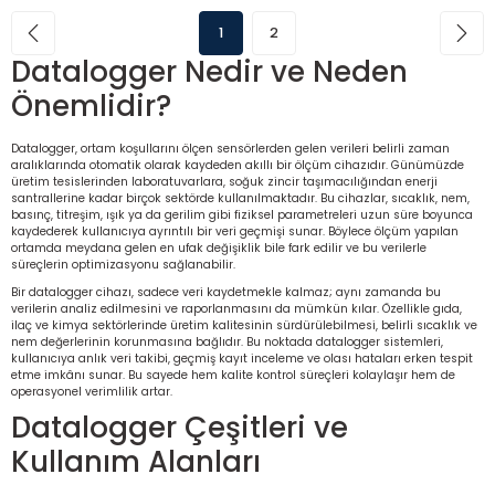
1
2
Datalogger Nedir ve Neden
Önemlidir?
Datalogger, ortam koşullarını ölçen sensörlerden gelen verileri belirli zaman
aralıklarında otomatik olarak kaydeden akıllı bir ölçüm cihazıdır. Günümüzde
üretim tesislerinden laboratuvarlara, soğuk zincir taşımacılığından enerji
santrallerine kadar birçok sektörde kullanılmaktadır. Bu cihazlar, sıcaklık, nem,
basınç, titreşim, ışık ya da gerilim gibi fiziksel parametreleri uzun süre boyunca
kaydederek kullanıcıya ayrıntılı bir veri geçmişi sunar. Böylece ölçüm yapılan
ortamda meydana gelen en ufak değişiklik bile fark edilir ve bu verilerle
süreçlerin optimizasyonu sağlanabilir.
Bir datalogger cihazı, sadece veri kaydetmekle kalmaz; aynı zamanda bu
verilerin analiz edilmesini ve raporlanmasını da mümkün kılar. Özellikle gıda,
ilaç ve kimya sektörlerinde üretim kalitesinin sürdürülebilmesi, belirli sıcaklık ve
nem değerlerinin korunmasına bağlıdır. Bu noktada datalogger sistemleri,
kullanıcıya anlık veri takibi, geçmiş kayıt inceleme ve olası hataları erken tespit
etme imkânı sunar. Bu sayede hem kalite kontrol süreçleri kolaylaşır hem de
operasyonel verimlilik artar.
Datalogger Çeşitleri ve
Kullanım Alanları