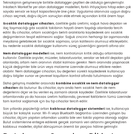
Teknolojinin gelişmesiyle birlikte datalogger çeşitleri de oldukça genişlemiştir.
Inkatech Market’te yer alan datalogger modelleri, farklı ihtiyaçlara hitap eden çok
sayıda sensör ve kayıt kapasitesiyle öne çıkar. Uygulama alanınıza uygun doğru
cihazı seçmek, doğru ölçüm sonuçları elde etmek açısından kritik önem taşır.
Sıcaklık datalogger cihazları
, özellikle gıda üretimi, soğuk hava depoları ve
ilaç taşımacılığı gibi sıcaklık takibinin hayati önem taşıdığı alanlarda tercih
edilir. Bu cihazlar, ortam sıcaklığını belirli aralıklarla kaydederek ani sıcaklık
değişimlerinin tespit edilmesini sağlar. Soğuk zincirin herhangi bir aşamasında
meydana gelebilecek bir sıcaklık sapması, ürün kalitesini olumsuz etkileyebilir;
bu nedenle sıcaklık datalogger kullanımı süreç güvenliğini garanti altına alır.
Nem datalogger modelleri
ise, nem kontrolünün kritik olduğu ortamlarda
kullanılır. Özellikle arşivler, müzeler, laboratuvarlar, seralar ve tekstil depoları gibi
alanlarda, ortam nem oranının stabil kalması gerekir. Nem oranında yaşanacak
küçük değişimler bile ürün veya malzeme üzerinde olumsuz etkilere neden
olabilir. Nem datalogger cihazları, bu değerleri sürekli kaydederek kullanıcıya
doğru bilgiler sunar ve çevresel koşulların kontrol altında tutulmasını sağlar.
Daha gelişmiş modeller arasında
kombine sıcaklık ve nem datalogger
cihazları
da bulunur. Bu cihazlar, aynı anda hem sıcaklık hem de nem
değerlerini ölçer ve bu verileri eş zamanlı olarak kaydeder. Özellikle laboratuvar
ortamlarında ya da hassas üretim hatlarında, çevresel faktörlerin tümü üzerinde
tam kontrol sağlamak için bu tip cihazlar tercih edilir.
Son yıllarda popülerliği artan
kablosuz datalogger sistemleri
ise, kullanıcıya
büyük bir kolaylık sunar. Wi-Fi veya Bluetooth bağlantısı üzerinden çalışan bu
cihazlar, ölçüm yapılan ortamdan uzakta bile veri takibi yapma olanağı sağlar.
Bulut sistemlerine entegre edilerek gerçek zamanlı veri aktarımı gerçekleştiren
kablosuz modeller, dijital dönüşümün önemli bir parçası hâline gelmiştir.