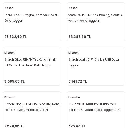
rü
etre
Testo
Testo
Testo 184 G1 Titreşim, Nem ve Sıcaklık
testo 176 P1 - Mutlak basınç, sıcaklık
etre
Data Logger
ve nem data logger'ı
etre
25.532,40 TL
53.385,60 TL
tresi
Elitech
Elitech
Elitech GLog 5B-TH Tek Kullanımlık
Elitech LogEt 6 PT Dry Ice USB Data
resi
IoT Sıcaklık ve Nem Data Logger
Logger
ometreler
3.085,03 TL
5.141,72 TL
Elitech
Luvinka
Elitech Glog 5TH 4G IoT Sıcaklık, Nem,
Luvinka DT-6001 Tek Kullanımlık
ometreler
Darbe ve Konum Takip Cihazı
Sıcaklık Kaydedici Datalogger | USB
Girişli
mometre
2.570,86 TL
628,43 TL