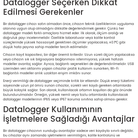
Datalogger Seçerken Dikkat
Edilmesi Gerekenler
Bir datalogger cihazı satın almadan önce, cihazın teknik özelliklerinin uygulama
alanına uygun olup olmadığını dikkatle değerlendirmek gerekir. Çünkü her
datalogger modeli farklı amaçlara hizmet eder. İlk olarak, ölçüm aralığı ve
doğruluk payı incelenmelidir. Özellikle laboratuvar veya kalite kontrol
süreçlerinde yüksek hassasiyet gerektiren ölçümler yapılacaksa, ±0.1°C gibi
düşük hata payına sahip modeller tercih edilmelidir.
Cihazın kayıt kapasitesi, bir diğer önemli kriterdir. Uzun süreli ölçüm yapılacaksa
veya cihazın sık sık bilgisayara bağlanması istenmiyorsa, yüksek hafızalı
modeller avantaj sağlar. Ayrıca, bağlantı seçenekleri de değerlendirilmelidir. USB
üzerinden veri aktarımı yapan cihazlar pratik kullanım sunarken, Wi-Fi
bağlantılı modeller anlık uzaktan erişim imkânı sunar.
Enerji verimliliği de datalogger seçiminde kritik bir etkendir. Düşük enerji tüketimi
sayesinde uzun pil ömrü sunan cihazlar, sürekli veri kaydı gereken ortamlarda
büyük kolaylık sağlar. Son olarak, kullanılacak ortamın koşulları da göz önünde
bulundurulmalıdır. Örneğin, yüksek nemli veya tozlu ortamlarda kullanılacak
datalogger modellerinin IP65 veya IP67 koruma sınıfına sahip olması gerekir.
Datalogger Kullanımının
İşletmelere Sağladığı Avantajlar
Bir datalogger cihazının sunduğu avantajlar sadece veri kaydıyla sınırlı değildir;
bu cihazlar aynı zamanda işletmelerin verimliliğini, kalite kontrolünü ve