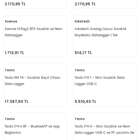
Ölçüm Cihazı
2.170,95 TL
2.170,95 TL
Xsense
İnkatech
Xsense HiTag2 BT9 Sıcaklık ve Nem
İnkatech Analog Casus Sıcaklık
üteç
Datalogger
Kaydedici Datalogger | Tek
Kullanımlık
1.713,91 TL
514,17 TL
Testo
Testo
Testo 184 T4 - Sıcaklık Kayıt Cihazı
Testo 174 T – Mini Sıcaklık Data
it Cihazı
Data Logger
Logger USB-C
zları
17.367,60 TL
5.510,40 TL
nlık Ölçer
Testo
Testo
Testo 174 H BT – Bluetooth® ve App
Testo 174 H – Mini Sıcaklık ve Nem
Bağlantısı
Data Logger USB-C ve PC yazılımı İle