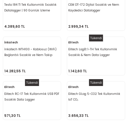
Testo 184 T1 Tek Kullanımlık Sıcaklık
CEM DT-172 Dijital Sıcaklık ve Nem
Datalogger | 90 Günlük İzleme
Kaydedici Datalogger
4.389,60 TL
2.999,34 TL
Tükendi
İnkatech
Elitech
İnkatech WTH100 - Kablosuz (WiFi)
Elitech LogEt 1-TH Tek Kullanımlık
Bağlantılı Sıcaklık ve Nem Takip
Sıcaklık & Nem Data Logger
Cihazı
14.282,55 TL
1.142,60 TL
Tükendi
Tükendi
Elitech
Elitech
Elitech RC-17 Tek Kullanımlık USB PDF
Elitech GLog 5-CO2 Tek Kullanımlık
Sıcaklık Data Logger
IoT CO₂
571,30 TL
3.656,33 TL