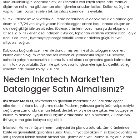
sürdürülebilirliğini doğrudan etkiler. Otomatik veri kaydı sayesinde, manuel
ölçüm ve not alma gibi zaman alan işlemler ortadan kalkar. Kullanıcı, ölçüm
yapılan tüm parametreleri tek bir cihaz üzerinden izleyebilir.
Sürekli izleme imkânı, özellikle üretim hatlarında ve depolama alanlarında çok
önemlidir. 7/24 veri kaydı yapan bir datalogger, ortam koşullarında oluşan en
ufak değişikliği bile tespit eder. Böylece, ürünlerin bozulması ya da ekipman
arızası gibi riskler en aza indirgenir. Ayrıca, toplanan verilerin yazılım aracılığıyla
analiz edilmesi, işletmeye geleceğe yönelik kararlar alırken güçlü bir veri
altyapısı sağlar.
Kablosuz bağlantı özellikleriyle donatılmış yeni nesil datalogger modelleri,
kullanıcıların ölçüm verilerine her yerden erişebilmesini sağlar. Bu sayede,
sahada çalışan personelin sisteme fiziksel olarak erişmesine gerek kalmadan
anlık takip yapılabilir. Özellikle çok lokasyonlu işletmeler için bu özellik, süreç
yönetiminde büyük kolaylık sunar.
Neden Inkatech Market’ten
Datalogger Satın Almalısınız?
Inkatech Market
, sektördeki en güvenilir markaların orijinal datalogger
cihazlarını sizlerle buluşturmaktadır. Platform, yalnızca geniş ürün yelpazesiyle
değil, aynı zamanda uzman teknik destek ekibiyle de öne çıkar. Her bütçeye ve
kullanım alanına uygun farklı ölçüm aralıklarına sahip modeller, kullanıcının
ihtiyaçlarına göre kolayca seçilebilir.
Inkatech Market, müşteri memnuniyetini ön planda tutarak, tüm ürünlerinde
kalite ve güvenilirlik garantisi sunar. Uygun fiyat politikası, hızlı kargo avantajı ve
satış sonrası teknik destek hizmetiyle, işletmelerin veri izleme süreçlerini daha