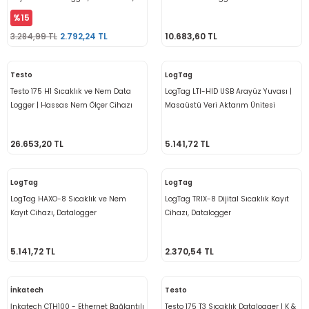
2'li Adet
%15
3.284,99 TL
2.792,24 TL
10.683,60 TL
Testo
LogTag
Testo 175 H1 Sıcaklık ve Nem Data
LogTag LTI-HID USB Arayüz Yuvası |
Logger | Hassas Nem Ölçer Cihazı
Masaüstü Veri Aktarım Ünitesi
26.653,20 TL
5.141,72 TL
LogTag
LogTag
LogTag HAXO-8 Sıcaklık ve Nem
LogTag TRIX-8 Dijital Sıcaklık Kayıt
Kayıt Cihazı, Datalogger
Cihazı, Datalogger
5.141,72 TL
2.370,54 TL
İnkatech
Testo
İnkatech CTH100 - Ethernet Bağlantılı
Testo 175 T3 Sıcaklık Datalogger | K &