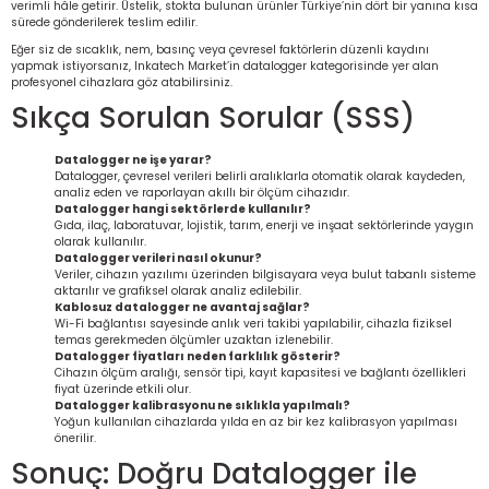
verimli hâle getirir. Üstelik, stokta bulunan ürünler Türkiye’nin dört bir yanına kısa
sürede gönderilerek teslim edilir.
Eğer siz de sıcaklık, nem, basınç veya çevresel faktörlerin düzenli kaydını
yapmak istiyorsanız, Inkatech Market’in datalogger kategorisinde yer alan
profesyonel cihazlara göz atabilirsiniz.
Sıkça Sorulan Sorular (SSS)
Datalogger ne işe yarar?
Datalogger, çevresel verileri belirli aralıklarla otomatik olarak kaydeden,
analiz eden ve raporlayan akıllı bir ölçüm cihazıdır.
Datalogger hangi sektörlerde kullanılır?
Gıda, ilaç, laboratuvar, lojistik, tarım, enerji ve inşaat sektörlerinde yaygın
olarak kullanılır.
Datalogger verileri nasıl okunur?
Veriler, cihazın yazılımı üzerinden bilgisayara veya bulut tabanlı sisteme
aktarılır ve grafiksel olarak analiz edilebilir.
Kablosuz datalogger ne avantaj sağlar?
Wi-Fi bağlantısı sayesinde anlık veri takibi yapılabilir, cihazla fiziksel
temas gerekmeden ölçümler uzaktan izlenebilir.
Datalogger fiyatları neden farklılık gösterir?
Cihazın ölçüm aralığı, sensör tipi, kayıt kapasitesi ve bağlantı özellikleri
fiyat üzerinde etkili olur.
Datalogger kalibrasyonu ne sıklıkla yapılmalı?
Yoğun kullanılan cihazlarda yılda en az bir kez kalibrasyon yapılması
önerilir.
Sonuç: Doğru Datalogger ile