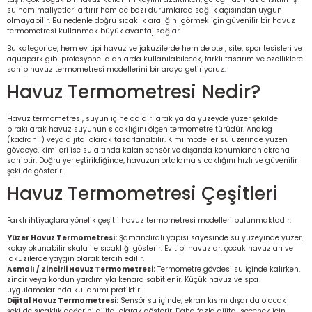
Ölçüm Cihazı
su hem maliyetleri artırır hem de bazı durumlarda sağlık açısından uygun
olmayabilir. Bu nedenle doğru sıcaklık aralığını görmek için güvenilir bir havuz
termometresi kullanmak büyük avantaj sağlar.
Bu kategoride, hem ev tipi havuz ve jakuzilerde hem de otel, site, spor tesisleri ve
aquapark gibi profesyonel alanlarda kullanılabilecek, farklı tasarım ve özelliklere
sahip havuz termometresi modellerini bir araya getiriyoruz.
üteç
Havuz Termometresi Nedir?
Havuz termometresi, suyun içine daldırılarak ya da yüzeyde yüzer şekilde
bırakılarak havuz suyunun sıcaklığını ölçen termometre türüdür. Analog
(kadranlı) veya dijital olarak tasarlanabilir. Kimi modeller su üzerinde yüzen
gövdeye, kimileri ise su altında kalan sensör ve dışarıda konumlanan ekrana
sahiptir. Doğru yerleştirildiğinde, havuzun ortalama sıcaklığını hızlı ve güvenilir
şekilde gösterir.
it Cihazı
Havuz Termometresi Çeşitleri
zları
Farklı ihtiyaçlara yönelik çeşitli havuz termometresi modelleri bulunmaktadır:
Yüzer Havuz Termometresi:
Şamandıralı yapısı sayesinde su yüzeyinde yüzer,
nlık Ölçer
kolay okunabilir skala ile sıcaklığı gösterir. Ev tipi havuzlar, çocuk havuzları ve
jakuzilerde yaygın olarak tercih edilir.
Asmalı / Zincirli Havuz Termometresi:
Termometre gövdesi su içinde kalırken,
zincir veya kordun yardımıyla kenara sabitlenir. Küçük havuz ve spa
uygulamalarında kullanımı pratiktir.
Dijital Havuz Termometresi:
Sensör su içinde, ekran kısmı dışarıda olacak
şekilde sıcaklık değerini dijital olarak gösterir. Daha fazla dijital seçenek için