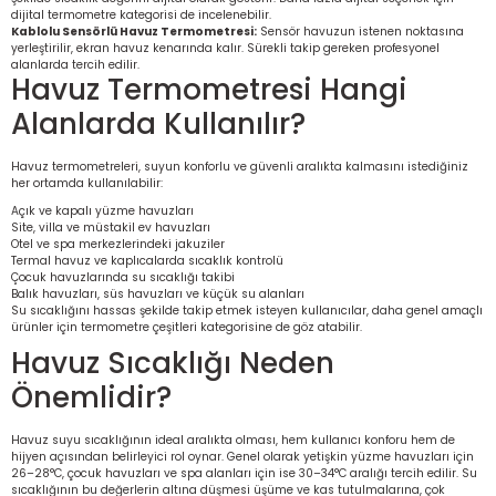
dijital termometre
kategorisi de incelenebilir.
Kablolu Sensörlü Havuz Termometresi:
Sensör havuzun istenen noktasına
yerleştirilir, ekran havuz kenarında kalır. Sürekli takip gereken profesyonel
alanlarda tercih edilir.
Havuz Termometresi Hangi
Alanlarda Kullanılır?
Havuz termometreleri, suyun konforlu ve güvenli aralıkta kalmasını istediğiniz
her ortamda kullanılabilir:
Açık ve kapalı yüzme havuzları
Site, villa ve müstakil ev havuzları
Otel ve spa merkezlerindeki jakuziler
Termal havuz ve kaplıcalarda sıcaklık kontrolü
Çocuk havuzlarında su sıcaklığı takibi
Balık havuzları, süs havuzları ve küçük su alanları
Su sıcaklığını hassas şekilde takip etmek isteyen kullanıcılar, daha genel amaçlı
ürünler için
termometre çeşitleri
kategorisine de göz atabilir.
Havuz Sıcaklığı Neden
Önemlidir?
Havuz suyu sıcaklığının ideal aralıkta olması, hem kullanıcı konforu hem de
hijyen açısından belirleyici rol oynar. Genel olarak yetişkin yüzme havuzları için
26–28°C, çocuk havuzları ve spa alanları için ise 30–34°C aralığı tercih edilir. Su
sıcaklığının bu değerlerin altına düşmesi üşüme ve kas tutulmalarına, çok