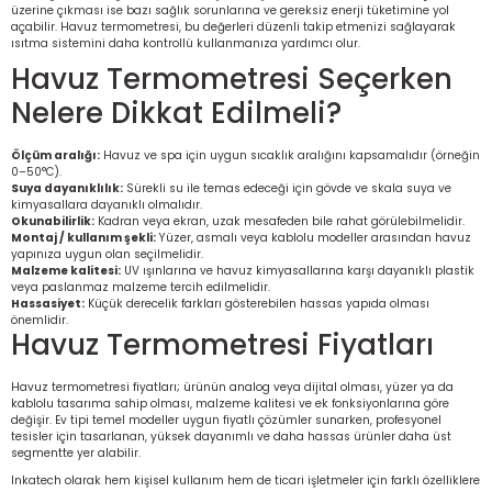
üzerine çıkması ise bazı sağlık sorunlarına ve gereksiz enerji tüketimine yol
açabilir. Havuz termometresi, bu değerleri düzenli takip etmenizi sağlayarak
ısıtma sistemini daha kontrollü kullanmanıza yardımcı olur.
Havuz Termometresi Seçerken
Nelere Dikkat Edilmeli?
Ölçüm aralığı:
Havuz ve spa için uygun sıcaklık aralığını kapsamalıdır (örneğin
0–50°C).
Suya dayanıklılık:
Sürekli su ile temas edeceği için gövde ve skala suya ve
kimyasallara dayanıklı olmalıdır.
Okunabilirlik:
Kadran veya ekran, uzak mesafeden bile rahat görülebilmelidir.
Montaj / kullanım şekli:
Yüzer, asmalı veya kablolu modeller arasından havuz
yapınıza uygun olan seçilmelidir.
Malzeme kalitesi:
UV ışınlarına ve havuz kimyasallarına karşı dayanıklı plastik
veya paslanmaz malzeme tercih edilmelidir.
Hassasiyet:
Küçük derecelik farkları gösterebilen hassas yapıda olması
önemlidir.
Havuz Termometresi Fiyatları
Havuz termometresi fiyatları; ürünün analog veya dijital olması, yüzer ya da
kablolu tasarıma sahip olması, malzeme kalitesi ve ek fonksiyonlarına göre
değişir. Ev tipi temel modeller uygun fiyatlı çözümler sunarken, profesyonel
tesisler için tasarlanan, yüksek dayanımlı ve daha hassas ürünler daha üst
segmentte yer alabilir.
Inkatech olarak hem kişisel kullanım hem de ticari işletmeler için farklı özelliklere