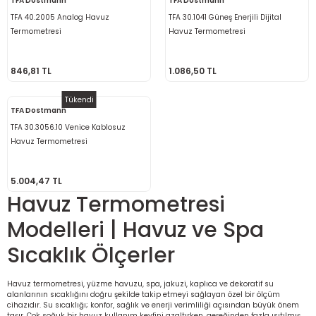
TFA Dostmann
TFA Dostmann
re
TFA 40.2005 Analog Havuz
TFA 30.1041 Güneş Enerjili Dijital
Termometresi
Havuz Termometresi
metresi
846,81 TL
1.086,50 TL
treler
Tükendi
TFA Dostmann
ihazları
TFA 30.3056.10 Venice Kablosuz
Havuz Termometresi
klık Ölçerler
5.004,47 TL
iz Cihazı
tre
Havuz Termometresi
ihazları
Modelleri | Havuz ve Spa
Sıcaklık Ölçerler
Havuz termometresi, yüzme havuzu, spa, jakuzi, kaplıca ve dekoratif su
dektörü
alanlarının sıcaklığını doğru şekilde takip etmeyi sağlayan özel bir ölçüm
cihazıdır. Su sıcaklığı; konfor, sağlık ve enerji verimliliği açısından büyük önem
taşır. Çok soğuk bir havuz kullanım keyfini azaltırken, gereğinden fazla ısıtılmış