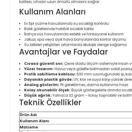
kalitesi, cihazın uzun ömürlü olmasını sağlar.
Kullanım Alanları
Ev tipi yüzme havuzlarında su sıcaklığı kontrolü
Balık göletlerinde habitat sıcaklık takibi
Bahçe süs havuzlarında estetik ve fonksiyonel kullanım
Jakuzi, spa veya açık hava banyolarında konfor ölçümü
Su bitkileri yetiştirilen ortamlarda ekolojik denge sağlama
Avantajlar ve Faydalar
Cıvasız güvenli sıvı:
Çevre dostu ölçüm sistemiyle insan ve
Yüzer tasarım:
Havuz veya gölette batmadan sabit pozisy
Pratik sabitleme kablosu:
530 mm uzunluğundaki ip, kola
Dayanıklı plastik gövde:
UV, klor ve suya karşı yüksek dire
Analog gösterim:
Pil gerektirmez, daima kullanıma hazır.
Kolay okunabilir ölçek:
Büyük göstergelerle anında sıcaklı
Düşük ağırlık:
Yalnızca 32 gram – kolay taşınabilir ve bat
Teknik Özellikler
Ürün Adı
Kullanım Alanı
Malzeme