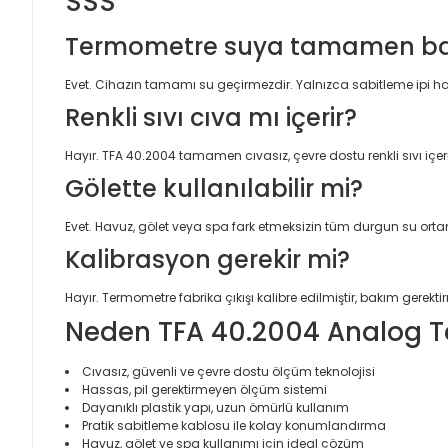
SSS
Termometre suya tamamen bat
Evet. Cihazın tamamı su geçirmezdir. Yalnızca sabitleme ipi h
Renkli sıvı cıva mı içerir?
Hayır. TFA 40.2004 tamamen cıvasız, çevre dostu renkli sıvı içeri
Gölette kullanılabilir mi?
Evet. Havuz, gölet veya spa fark etmeksizin tüm durgun su ortam
Kalibrasyon gerekir mi?
Hayır. Termometre fabrika çıkışı kalibre edilmiştir, bakım gerekti
Neden TFA 40.2004 Analog 
Cıvasız, güvenli ve çevre dostu ölçüm teknolojisi
Hassas, pil gerektirmeyen ölçüm sistemi
Dayanıklı plastik yapı, uzun ömürlü kullanım
Pratik sabitleme kablosu ile kolay konumlandırma
Havuz, gölet ve spa kullanımı için ideal çözüm