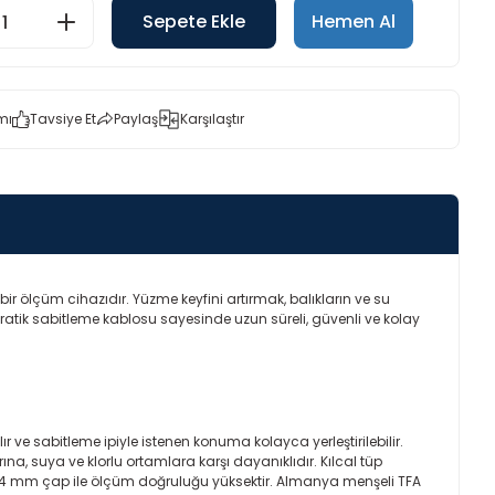
Sepete Ekle
Hemen Al
mı
Tavsiye Et
Paylaş
Karşılaştır
r ölçüm cihazıdır. Yüzme keyfini artırmak, balıkların ve su
ratik sabitleme kablosu sayesinde uzun süreli, güvenli ve kolay
r ve sabitleme ipiyle istenen konuma kolayca yerleştirilebilir.
a, suya ve klorlu ortamlara karşı dayanıklıdır. Kılcal tüp
ve 24 mm çap ile ölçüm doğruluğu yüksektir. Almanya menşeli TFA