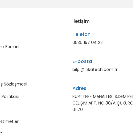
İletişim
Telefon
0530 157 04 22
rim Formu
E-posta
bilgi@inkatech.com.tr
ış Sözleşmesi
Adres
 Politikası
KURTTEPE MAHALLESİ S.DEMİREL
GELİŞİM APT. NO:80/A ÇUKUR
s
01170
Hizmetleri