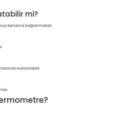
abilir mi?
avuz kenarına bağlanmalıdır.
r.
larında kullanılabilir.
rmez.
Termometre?