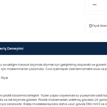
Fiyat Alar
veriş Deneyimi
ıcaklığını hassas biçimde ölçmek için geliştirilmiş dayanıklı ve güvenli bi
lar için mükemmel bir çözümdür. Cıva içermeyen özel termometre sıvısı ve p
pratik tasarımla birleştirir. Yüzen yapısı sayesinde su yüzeyinde sabit kalı
ve net biçimde gösterir. Plastik malzemeden üretilmiş gövdesi, UV ışınların
ullanıcıya zararsızdır. Rakip modellere kıyasla daha uzun gövde (160 mm) 