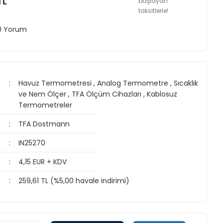
TL
başlayan
taksitlerle!
 0 Yorum
Havuz Termometresi
,
Analog Termometre
,
Sıcaklık
ve Nem Ölçer
,
TFA Ölçüm Cihazları
,
Kablosuz
Termometreler
TFA Dostmann
IN25270
4,15 EUR + KDV
259,61 TL (%5,00 havale indirimi)