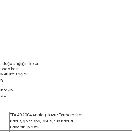
 doğa sağlığını korur.
onda kalır.
y erişim sağlar.
nç.
k takibi.
maz.
TFA 40.2004 Analog Havuz Termometresi
Havuz, gölet, spa, jakuzi, süs havuzu
Dayanıklı plastik