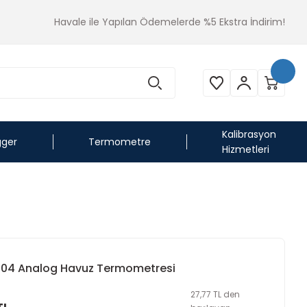
Havale ile Yapılan Ödemelerde %5 Ekstra İndirim!
Kalibrasyon
gger
Termometre
Hizmetleri
004 Analog Havuz Termometresi
27,77 TL den