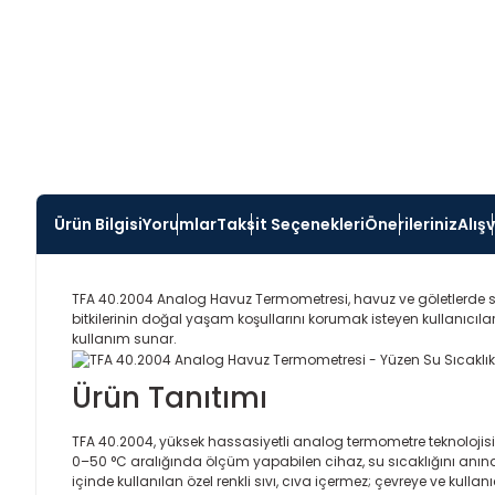
Ürün Bilgisi
Yorumlar
Taksit Seçenekleri
Önerileriniz
Alış
TFA 40.2004 Analog Havuz Termometresi, havuz ve göletlerde su s
bitkilerinin doğal yaşam koşullarını korumak isteyen kullanıcı
kullanım sunar.
Ürün Tanıtımı
TFA 40.2004, yüksek hassasiyetli analog termometre teknolojisini 
0–50 °C aralığında ölçüm yapabilen cihaz, su sıcaklığını anında 
içinde kullanılan özel renkli sıvı, cıva içermez; çevreye ve k