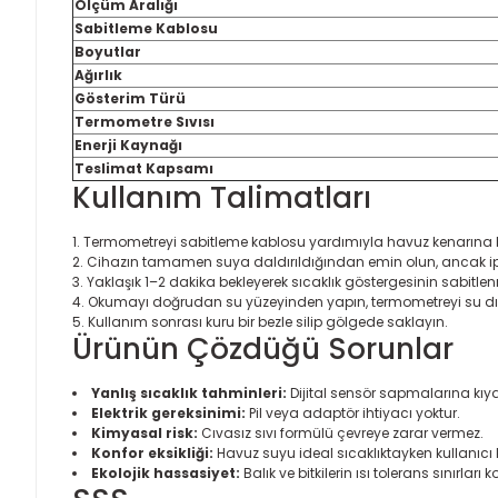
Ölçüm Aralığı
Sabitleme Kablosu
Boyutlar
Ağırlık
Gösterim Türü
Termometre Sıvısı
Enerji Kaynağı
Teslimat Kapsamı
Kullanım Talimatları
Termometreyi sabitleme kablosu yardımıyla havuz kenarına 
Cihazın tamamen suya daldırıldığından emin olun, ancak ip y
Yaklaşık 1–2 dakika bekleyerek sıcaklık göstergesinin sabitle
Okumayı doğrudan su yüzeyinden yapın, termometreyi su d
Kullanım sonrası kuru bir bezle silip gölgede saklayın.
Ürünün Çözdüğü Sorunlar
Yanlış sıcaklık tahminleri:
Dijital sensör sapmalarına kıy
Elektrik gereksinimi:
Pil veya adaptör ihtiyacı yoktur.
Kimyasal risk:
Cıvasız sıvı formülü çevreye zarar vermez.
Konfor eksikliği:
Havuz suyu ideal sıcaklıktayken kullanıcı 
Ekolojik hassasiyet:
Balık ve bitkilerin ısı tolerans sınırları 