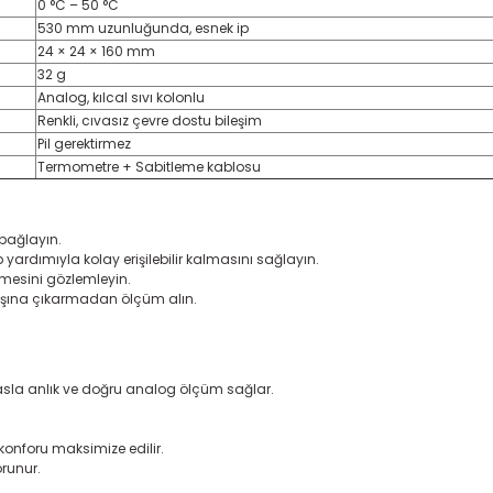
0 °C – 50 °C
530 mm uzunluğunda, esnek ip
24 × 24 × 160 mm
32 g
Analog, kılcal sıvı kolonlu
Renkli, cıvasız çevre dostu bileşim
Pil gerektirmez
Termometre + Sabitleme kablosu
bağlayın.
ardımıyla kolay erişilebilir kalmasını sağlayın.
nmesini gözlemleyin.
ışına çıkarmadan ölçüm alın.
asla anlık ve doğru analog ölçüm sağlar.
konforu maksimize edilir.
korunur.