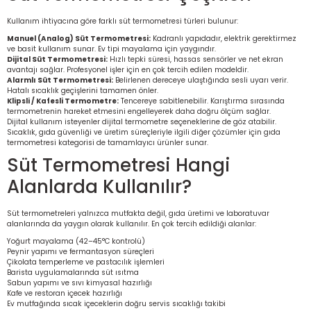
re
Kullanım ihtiyacına göre farklı süt termometresi türleri bulunur:
Manuel (Analog) Süt Termometresi:
Kadranlı yapıdadır, elektrik gerektirmez
metresi
ve basit kullanım sunar. Ev tipi mayalama için yaygındır.
Dijital Süt Termometresi:
Hızlı tepki süresi, hassas sensörler ve net ekran
avantajı sağlar. Profesyonel işler için en çok tercih edilen modeldir.
treler
Alarmlı Süt Termometresi:
Belirlenen dereceye ulaştığında sesli uyarı verir.
Hatalı sıcaklık geçişlerini tamamen önler.
Klipsli / Kafesli Termometre:
Tencereye sabitlenebilir. Karıştırma sırasında
termometrenin hareket etmesini engelleyerek daha doğru ölçüm sağlar.
ihazları
Dijital kullanım isteyenler
dijital termometre
seçeneklerine de göz atabilir.
Sıcaklık, gıda güvenliği ve üretim süreçleriyle ilgili diğer çözümler için
gıda
termometresi
kategorisi de tamamlayıcı ürünler sunar.
klık Ölçerler
Süt Termometresi Hangi
Alanlarda Kullanılır?
iz Cihazı
tre
Süt termometreleri yalnızca mutfakta değil, gıda üretimi ve laboratuvar
ihazları
alanlarında da yaygın olarak kullanılır. En çok tercih edildiği alanlar:
Yoğurt mayalama (42–45°C kontrolü)
Peynir yapımı ve fermantasyon süreçleri
Çikolata temperleme ve pastacılık işlemleri
Barista uygulamalarında süt ısıtma
dektörü
Sabun yapımı ve sıvı kimyasal hazırlığı
Kafe ve restoran içecek hazırlığı
Ev mutfağında sıcak içeceklerin doğru servis sıcaklığı takibi