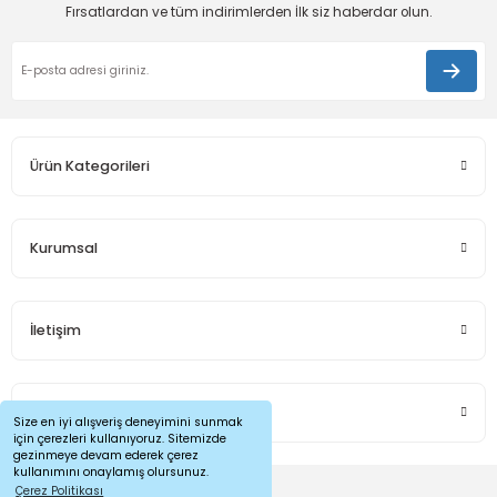
Fırsatlardan ve tüm indirimlerden İlk siz haberdar olun.
Ürün Kategorileri
Kurumsal
İletişim
Sosyal Medya
Size en iyi alışveriş deneyimini sunmak
için çerezleri kullanıyoruz. Sitemizde
gezinmeye devam ederek çerez
kullanımını onaylamış olursunuz.
Çerez Politikası