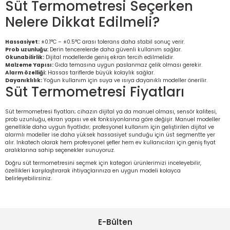
Süt Termometresi Seçerken
Ölçüm Cihazı
Nelere Dikkat Edilmeli?
Hassasiyet:
±0.1°C – ±0.5°C arası tolerans daha stabil sonuç verir.
Prob uzunluğu:
Derin tencerelerde daha güvenli kullanım sağlar.
üteç
Okunabilirlik:
Dijital modellerde geniş ekran tercih edilmelidir.
Malzeme Yapısı:
Gıda temasına uygun paslanmaz çelik olması gerekir.
Alarm özelliği:
Hassas tariflerde büyük kolaylık sağlar.
Dayanıklılık:
Yoğun kullanım için suya ve ısıya dayanıklı modeller önerilir.
Süt Termometresi Fiyatları
Süt termometresi fiyatları; cihazın dijital ya da manuel olması, sensör kalitesi,
prob uzunluğu, ekran yapısı ve ek fonksiyonlarına göre değişir. Manuel modeller
genellikle daha uygun fiyatlıdır; profesyonel kullanım için geliştirilen dijital ve
it Cihazı
alarmlı modeller ise daha yüksek hassasiyet sunduğu için üst segmentte yer
alır. Inkatech olarak hem profesyonel şefler hem ev kullanıcıları için geniş fiyat
aralıklarına sahip seçenekler sunuyoruz.
zları
Doğru süt termometresini seçmek için kategori ürünlerimizi inceleyebilir,
özellikleri karşılaştırarak ihtiyaçlarınıza en uygun modeli kolayca
belirleyebilirsiniz.
nlık Ölçer
E-Bülten