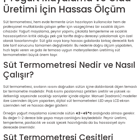
Üretimi İçin Hassas Ölçüm
rü
etre
Süt termometresi, hem evde fermente ürün hazırlayan kullanıcılar hem de
etre
profesyonel mutfaklarda çalışan şefler için vazgeçilmez bir sıcaklık ölçüm
cihazıdır. Yoğurt mayalama, peynir yapımı, çikolata temperleme ve sıcaklık
hassasiyetinin kritik olduğu pek çok tarifte doğru dereceyi yakalamak için özel
etre
olarak tasarlanmıştır. Süt gibi ısıya karşı hassas gıdalarda birkaç derecelik fark
bile tarif sonucunu tamamen değiştirebilir. Bu nedenle doğru ölçüm yapabilen,
hızlı tepki veren ve gıda ile temasa uygun materyallerden üretilmiş süt
tresi
termometreleri büyük önem taşır.
Süt Termometresi Nedir ve Nasıl
resi
Çalışır?
ometreler
Süt termometresi, sıvıların ısısını doğrudan sütün içine daldırılarak ölçen temaslı
bir termometre modelidir. Prob kısmı paslanmaz çelikten üretilir ve yüksek ısı
iletkenliği sayesinde sıcaklığı saniyeler içinde algılar. Manuel (kadranlı) modeller
ibre üzerinden ölçüm yaparken, dijital süt termometreleri LED veya LCD ekran
üzerinden net ve hassas değer gösterir.
Örneğin yoğurt mayalama sürecinde sütün
42–45°C
aralığında olması gerekir.
ometreler
Bu değer 1–2 derece bile şaşsa maya canlılığını kaybedebilir. Peynir üretimi,
temperleme, pastacılık ve sıcak içecek hazırlığında da bu hassasiyet aynı
derecede önemlidir.
mometre
Süt Termometresi Çeşitleri