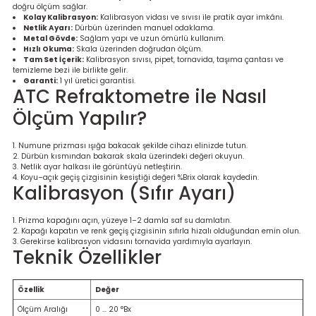
doğru ölçüm sağlar.
re
Kolay Kalibrasyon:
Kalibrasyon vidası ve sıvısı ile pratik ayar imkânı.
Netlik Ayarı:
Dürbün üzerinden manuel odaklama.
Metal Gövde:
Sağlam yapı ve uzun ömürlü kullanım.
metresi
Hızlı Okuma:
Skala üzerinden doğrudan ölçüm.
Tam Set İçerik:
Kalibrasyon sıvısı, pipet, tornavida, taşıma çantası ve
temizleme bezi ile birlikte gelir.
treler
Garanti:
1 yıl üretici garantisi.
ATC Refraktometre ile Nasıl
Ölçüm Yapılır?
ihazları
Numune prizması ışığa bakacak şekilde cihazı elinizde tutun.
klık Ölçerler
Dürbün kısmından bakarak skala üzerindeki değeri okuyun.
Netlik ayar halkası ile görüntüyü netleştirin.
Koyu–açık geçiş çizgisinin kesiştiği değeri %Brix olarak kaydedin.
iz Cihazı
tre
Kalibrasyon (Sıfır Ayarı)
ihazları
Prizma kapağını açın, yüzeye 1–2 damla saf su damlatın.
Kapağı kapatın ve renk geçiş çizgisinin sıfırla hizalı olduğundan emin olun.
Gerekirse kalibrasyon vidasını tornavida yardımıyla ayarlayın.
Teknik Özellikler
dektörü
Özellik
Değer
Ölçüm Aralığı
0 … 20 °Bx