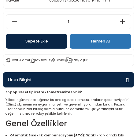
Havale
830,08 TL (%5,00 havale indirimi)
rü
etre
etre
etre
Sepete Ekle
Hemen Al
tresi
Fiyat Alarmı
Tavsiye Et
Paylaş
Karşılaştır
resi
Ürün Bilgisi
ometreler
En popüler el tipi refraktometremizden biri!
Yıllardır güvenle sattığımız bu analog refraktometre, sıvıların şeker seviyesini
(%Brix) ölçmenin en uygun maliyetli ve güvenilir yollarından biridir. Prizma
üzerine yalnızca birkaç damla numune damlatarak ışık yardımıyla %Brix
ometreler
değeri hızlı, net ve kolay şekilde belirlenir.
Genel Özellikler
mometre
Otomatik Sıcaklık Kompanzasyonu (ATC):
Sıcaklık farklarında bile