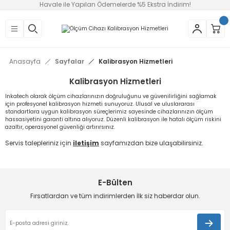
Havale ile Yapılan Ödemelerde %5 Ekstra İndirim!
Geri Dön
Geri Dön
Geri Dön
Geri Dön
Geri Dön
r
 Nem Ölçer
çüm Cihazları
 Cihazları
 Çeşitleri
pH Ölçer
Nem Ölçer
Gaz Ölçer
Komparatörler
Kumpas
Mikrometre
Kalınlık Ölçer
Gıda Termometresi
Anasayfa
Sayfalar
Kalibrasyon Hizmetleri
k Datalogger
u
e Kablo Test Cihazları
resi
pH Probu
Ahşap Nem Ölçer
Karbondioksit Gazı Dedektörleri
Kalınlık Komparatörü
0-200 mm Kumpaslar
0-25 mm Mikrometre
Boya Kalınlık Ölçer
Et Termometresi
Kalibrasyon Hizmetleri
k Datalogger
Rüzgar Ölçer
metre
İletkenlik Ölçer
Pamuk Nem Ölçerler
Soğutucu Gaz Dedektörleri
Komparatör Saati
0-300 mm Kumpaslar
100-200 mm Mikrometreler
Süt Termometresi
Inkatech olarak ölçüm cihazlarınızın doğruluğunu ve güvenilirliğini sağlamak
için profesyonel kalibrasyon hizmeti sunuyoruz. Ulusal ve uluslararası
standartlara uygun kalibrasyon süreçlerimiz sayesinde cihazlarınızın ölçüm
a
mometresi
pH Kalibrasyon Sıvısı
Tahıl Nem Ölçer
Yanıcı Gaz Dedektörleri
0-500 mm Kumpaslar
200 mm Üstü Mikrometreler
hassasiyetini garanti altına alıyoruz. Düzenli kalibrasyon ile hatalı ölçüm riskini
azaltır, operasyonel güvenliği artırırsınız.
re
resi
Tansiyometre
0–150 mm Kumpaslar
25-50 mm Mikrometre
Servis talepleriniz için
iletişim
sayfamızdan bize ulaşabilirsiniz.
çer
tresi
Taşınabilir Nem Ölçerler
0–600 mm Kumpaslar
50-100 mm Mikrometre
E-Bülten
op
tre
Toprak Nem Ölçer
Dijital Kumpas
Dijital Mikrometre
Fırsatlardan ve tüm indirimlerden İlk siz haberdar olun.
metre