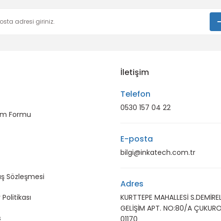
İletişim
Telefon
0530 157 04 22
rim Formu
E-posta
bilgi@inkatech.com.tr
ış Sözleşmesi
Adres
 Politikası
KURTTEPE MAHALLESİ S.DEMİREL
GELİŞİM APT. NO:80/A ÇUKUR
s
01170