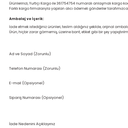
Ürünlerinizi, Yurtiçi Kargo ile 361754754 numaralı anlaşmalı kargo k
Farklı kargo firmalarıyla yapılan alıcı ödemeli gönderiler tarafımızca
Ambalaj ve İçerik:
İade etmek istediğiniz ürünleri, teslim aldığınız şekilde, orijinal am
Ürün, hiçbir zarar görmemiş, üzerine bant, etiket gibi bir şey yapıştır
Ad ve Soyad (Zorunlu)
Telefon Numarası (Zorunlu)
E-mail (Opsiyonel)
Sipariş Numarası (Opsiyonel)
İade Nedenini Açıklayınız