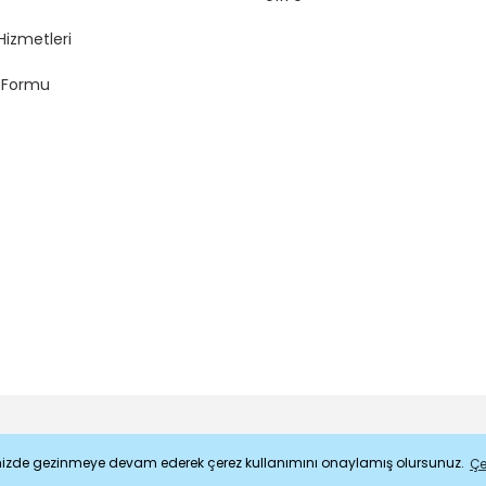
Hizmetleri
m Formu
Sitemizde gezinmeye devam ederek çerez kullanımını onaylamış olursunuz.
Çe
ile
ideasoft
e-