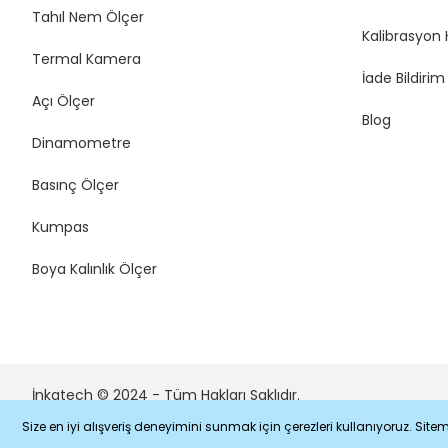
Tahıl Nem Ölçer
Kalibrasyon 
Termal Kamera
İade Bildiri
Açı Ölçer
Blog
Dinamometre
Basınç Ölçer
Kumpas
Boya Kalınlık Ölçer
İnkatech © 2024 - Tüm Hakları Saklıdır.
Size en iyi alışveriş deneyimini sunmak için çerezleri kullanıyoruz. 