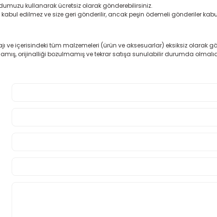
odumuzu kullanarak ücretsiz olarak gönderebilirsiniz.
 kabul edilmez ve size geri gönderilir, ancak peşin ödemeli gönderiler kabu
balajı ve içerisindeki tüm malzemeleri (ürün ve aksesuarlar) eksiksiz olarak
ılmamış, orijinalliği bozulmamış ve tekrar satışa sunulabilir durumda olmalıd