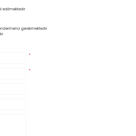
l edilmektedir.
 göndermeniz gerekmektedir.
ır.
*
*