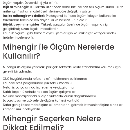
ölçüm yapılır. Dayanıklılığıyla bilinir.
re
Dijital mihengir:
LCD ekran üzerinden daha hızlı ve hassas ölçüm sunar. Dijital
mihengir fiyatları model özelliklerine göre değişiklik gösterir.
İnsize mihengir modelleri:
Profesyonel kalitede ölçüm isteyen kullanıcılar
metresi
tarafından tercih edilen dayanıklı ve hassas ürünlerdir.
Büyük boy mihengirler:
Yüksek parçalar üzerinde ölçüm yapmak için
geliştirilmiş uzun ölçekli modellerdir.
treler
Kalınlık ölçümü gibi tamamlayıcı işlemler için
kalınlık ölçer
kategorisindeki
ürünler incelenebilir.
Mihengir ile Ölçüm Nerelerde
ihazları
Kullanılır?
klık Ölçerler
Mihengir ile ölçüm yapmak, pek çok sektörde kalite standardını korumak için
gerekli bir adımdır:
iz Cihazı
tre
CNC tezgâhlarında referans sıfır noktasının belirlenmesi
Kalıp ve pres parçalarında yükseklik kontrolü
Metal iş parçalarında işaretleme ve çizgi alma
ihazları
Satıh taşları üzerinde hassas ölçüm çalışmaları
Makine montajlarında bileşen yüksekliklerinin doğrulanması
Laboratuvar ve atölyelerde ölçüm kalitesi kontrolü
Daha geniş kapsamda ölçüm ekipmanlarını görmek isteyenler
ölçüm cihazları
kategorisini
inceleyebilir.
Mihengir Seçerken Nelere
dektörü
Dikkat Edilmeli?