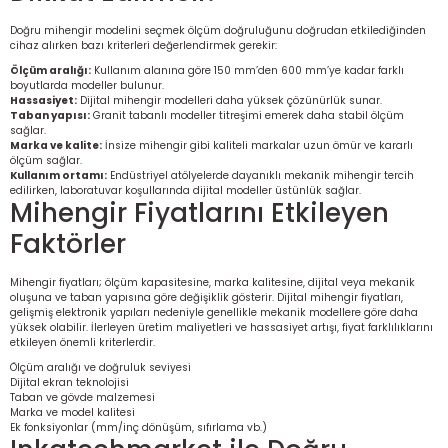
Ölçüm Cihazı
Doğru mihengir modelini seçmek ölçüm doğruluğunu doğrudan etkilediğinden
cihaz alırken bazı kriterleri değerlendirmek gerekir:
Ölçüm aralığı:
Kullanım alanına göre 150 mm’den 600 mm’ye kadar farklı
boyutlarda modeller bulunur.
Hassasiyet:
Dijital mihengir modelleri daha yüksek çözünürlük sunar.
üteç
Taban yapısı:
Granit tabanlı modeller titreşimi emerek daha stabil ölçüm
sağlar.
Marka ve kalite:
İnsize mihengir gibi kaliteli markalar uzun ömür ve kararlı
ölçüm sağlar.
Kullanım ortamı:
Endüstriyel atölyelerde dayanıklı mekanik mihengir tercih
edilirken, laboratuvar koşullarında dijital modeller üstünlük sağlar.
Mihengir Fiyatlarını Etkileyen
Faktörler
it Cihazı
Mihengir fiyatları; ölçüm kapasitesine, marka kalitesine, dijital veya mekanik
oluşuna ve taban yapısına göre değişiklik gösterir. Dijital mihengir fiyatları,
zları
gelişmiş elektronik yapıları nedeniyle genellikle mekanik modellere göre daha
yüksek olabilir. İlerleyen üretim maliyetleri ve hassasiyet artışı, fiyat farklılıklarını
etkileyen önemli kriterlerdir.
nlık Ölçer
Ölçüm aralığı ve doğruluk seviyesi
Dijital ekran teknolojisi
Taban ve gövde malzemesi
Marka ve model kalitesi
Ek fonksiyonlar (mm/inç dönüşüm, sıfırlama vb.)