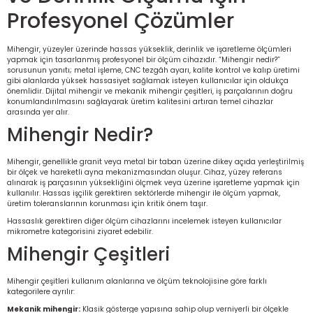
Profesyonel Çözümler
rü
etre
Mihengir, yüzeyler üzerinde hassas yükseklik, derinlik ve işaretleme ölçümleri
etre
yapmak için tasarlanmış profesyonel bir ölçüm cihazıdır. “Mihengir nedir?”
sorusunun yanıtı; metal işleme, CNC tezgâh ayarı, kalite kontrol ve kalıp üretimi
gibi alanlarda yüksek hassasiyet sağlamak isteyen kullanıcılar için oldukça
etre
önemlidir. Dijital mihengir ve mekanik mihengir çeşitleri, iş parçalarının doğru
konumlandırılmasını sağlayarak üretim kalitesini artıran temel cihazlar
arasında yer alır.
tresi
Mihengir Nedir?
resi
Mihengir, genellikle granit veya metal bir taban üzerine dikey açıda yerleştirilmiş
bir ölçek ve hareketli ayna mekanizmasından oluşur. Cihaz, yüzey referans
alınarak iş parçasının yüksekliğini ölçmek veya üzerine işaretleme yapmak için
ometreler
kullanılır. Hassas işçilik gerektiren sektörlerde mihengir ile ölçüm yapmak,
üretim toleranslarının korunması için kritik önem taşır.
Hassaslık gerektiren diğer ölçüm cihazlarını incelemek isteyen kullanıcılar
mikrometre kategorisini
ziyaret edebilir.
Mihengir Çeşitleri
ometreler
Mihengir çeşitleri kullanım alanlarına ve ölçüm teknolojisine göre farklı
mometre
kategorilere ayrılır:
Mekanik mihengir:
Klasik gösterge yapısına sahip olup verniyerli bir ölçekle