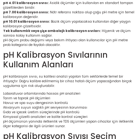
pH 4.01 kalibrasyon sıvısı:
Asidik ölçümler için kullanılan en standart tampon
re
çözeltilerden biridir.
pH 7.00 kalibrasyon sıvısı:
Nötr referans noktası olup çoğu pH metre için temel
kalibrasyon değeridir.
metresi
pH 10.01 kalibrasyon sıvısı:
Bazik ölçüm yapılacaksa kullanılan diğer yaygın
kalibrasyon çözeltisidir.
Tek kullanımlık veya şişe ambalajlı kalibrasyon sıvıları:
Hijyenik ve ölçüm
treler
sonrası kolay kullanım sağlar.
pH ölçüm probu değişimi veya bakım ihtiyacı olan kullanıcılar için
pH metre
prob kategorisi
de faydalı olacaktır.
ihazları
pH Kalibrasyon Sıvılarının
Kullanım Alanları
klık Ölçerler
pH kalibrasyon sıvısı, su kalitesi analizi yapılan tüm sektörlerde temel bir
iz Cihazı
tre
ihtiyaçtır. Doğru kalibre edilmemiş bir cihaz hatalı ölçüm yapacağından birçok
uygulama için risk oluşturabilir.
Laboratuvar ortamlarında hassas pH analizleri
ihazları
Tarım ve toprak pH ölçümleri
Havuz ve spa suyu dengesinin kontrolü
Akvaryum suyun sağlıklı pH seviyesinin korunması
Gıda ve içecek üretim süreçlerinde pH kontrolü
Kimyasal çözelti analizleri ve kalite kontrol süreçleri
pH ölçümünün yanında iletkenlik ve TDS ölçümleri yapan cihazlar için
iletkenlik
ölçer kategorisi
de ilgili ürünleri sunar.
dektörü
pH Kalibrasyon Sıvısı Seçim