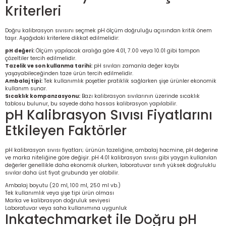
Ölçüm Cihazı
Kriterleri
Doğru kalibrasyon sıvısını seçmek pH ölçüm doğruluğu açısından kritik önem
taşır. Aşağıdaki kriterlere dikkat edilmelidir:
pH değeri:
Ölçüm yapılacak aralığa göre 4.01, 7.00 veya 10.01 gibi tampon
üteç
çözeltiler tercih edilmelidir.
Tazelik ve son kullanma tarihi:
pH sıvıları zamanla değer kaybı
yaşayabileceğinden taze ürün tercih edilmelidir.
Ambalaj tipi:
Tek kullanımlık poşetler pratiklik sağlarken şişe ürünler ekonomik
kullanım sunar.
Sıcaklık kompanzasyonu:
Bazı kalibrasyon sıvılarının üzerinde sıcaklık
tablosu bulunur, bu sayede daha hassas kalibrasyon yapılabilir.
pH Kalibrasyon Sıvısı Fiyatlarını
Etkileyen Faktörler
it Cihazı
pH kalibrasyon sıvısı fiyatları; ürünün tazeliğine, ambalaj hacmine, pH değerine
zları
ve marka niteliğine göre değişir. pH 4.01 kalibrasyon sıvısı gibi yaygın kullanılan
değerler genellikle daha ekonomik olurken, laboratuvar sınıfı yüksek doğruluklu
sıvılar daha üst fiyat grubunda yer alabilir.
nlık Ölçer
Ambalaj boyutu (20 ml, 100 ml, 250 ml vb.)
Tek kullanımlık veya şişe tipi ürün olması
Marka ve kalibrasyon doğruluk seviyesi
Laboratuvar veya saha kullanımına uygunluk
Inkatechmarket ile Doğru pH