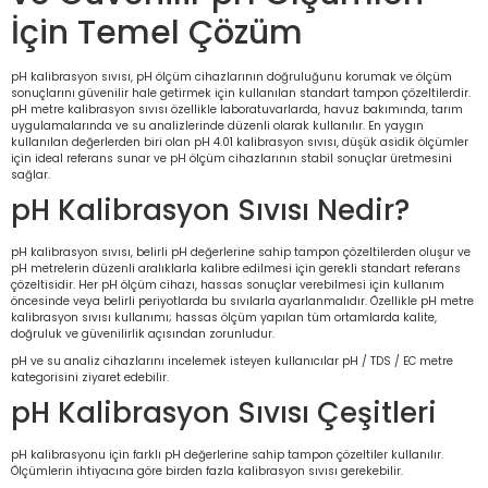
İçin Temel Çözüm
rü
etre
pH kalibrasyon sıvısı, pH ölçüm cihazlarının doğruluğunu korumak ve ölçüm
etre
sonuçlarını güvenilir hale getirmek için kullanılan standart tampon çözeltilerdir.
pH metre kalibrasyon sıvısı özellikle laboratuvarlarda, havuz bakımında, tarım
uygulamalarında ve su analizlerinde düzenli olarak kullanılır. En yaygın
etre
kullanılan değerlerden biri olan pH 4.01 kalibrasyon sıvısı, düşük asidik ölçümler
için ideal referans sunar ve pH ölçüm cihazlarının stabil sonuçlar üretmesini
sağlar.
tresi
pH Kalibrasyon Sıvısı Nedir?
resi
pH kalibrasyon sıvısı, belirli pH değerlerine sahip tampon çözeltilerden oluşur ve
pH metrelerin düzenli aralıklarla kalibre edilmesi için gerekli standart referans
çözeltisidir. Her pH ölçüm cihazı, hassas sonuçlar verebilmesi için kullanım
ometreler
öncesinde veya belirli periyotlarda bu sıvılarla ayarlanmalıdır. Özellikle pH metre
kalibrasyon sıvısı kullanımı; hassas ölçüm yapılan tüm ortamlarda kalite,
doğruluk ve güvenilirlik açısından zorunludur.
pH ve su analiz cihazlarını incelemek isteyen kullanıcılar
pH / TDS / EC metre
kategorisini
ziyaret edebilir.
ometreler
pH Kalibrasyon Sıvısı Çeşitleri
mometre
pH kalibrasyonu için farklı pH değerlerine sahip tampon çözeltiler kullanılır.
Ölçümlerin ihtiyacına göre birden fazla kalibrasyon sıvısı gerekebilir.