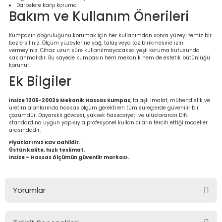
Darbelere karşı koruma
Bakım ve Kullanım Önerileri
Kumpasın doğruluğunu korumak için her kullanımdan sonra yüzeyi temiz bir
bezle siliniz. Ölçüm yüzeylerine yağ, talaş veya toz birikmesine izin
vermeyiniz. Cihaz uzun süre kullanılmayacaksa yeşil koruma kutusunda
saklanmalıdır. Bu sayede kumpasın hem mekanik hem de estetik bütünlüğü
korunur.
Ek Bilgiler
İnsize 1205-2002S Mekanik Hassas Kumpas
, talaşlı imalat, mühendislik ve
üretim alanlarında hassas ölçüm gerektiren tüm süreçlerde güvenilir bir
çözümdür. Dayanıklı gövdesi, yüksek hassasiyeti ve uluslararası DIN
standardına uygun yapısıyla profesyonel kullanıcıların tercih ettiği modeller
arasındadır.
Fiyatlarımız KDV Dahildir.
Üstün kalite, hızlı teslimat.
Insize – Hassas ölçümün güvenilir markası.
Yorumlar