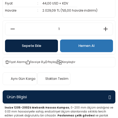
Fiyat
44,00 USD + KDV
rü
etre
Havale
2.029,09 TL (%5,00 havale indirimi)
etre
etre
tresi
Sepete Ekle
Hemen Al
resi
Fiyat Alarmı
Tavsiye Et
Paylaş
Karşılaştır
ometreler
Aynı Gün Kargo
Stoktan Teslim
Ürün Bilgisi
ometreler
İnsize 1205-2002S Mekanik Hassas Kumpas
, 0–200 mm ölçüm aralığına ve
mometre
0.03 mm hassasiyete sahip, endüstriyel ölçüm alanlarında sıklıkla tercih
edilen yüksek doğruluklu bir cihazdır.
Paslanmaz çelik gövdesi
ve parlak