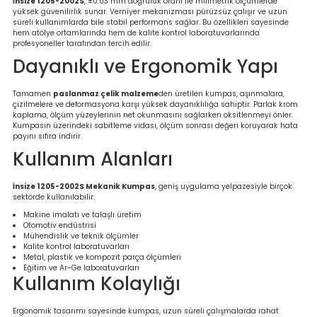
İnsize 1205-2002S
, ±0.03 mm doğruluk oranı ile milimetrik ölçümlerde
Ölçüm Cihazı
yüksek güvenilirlik sunar. Verniyer mekanizması pürüzsüz çalışır ve uzun
süreli kullanımlarda bile stabil performans sağlar. Bu özellikleri sayesinde
hem atölye ortamlarında hem de kalite kontrol laboratuvarlarında
profesyoneller tarafından tercih edilir.
Dayanıklı ve Ergonomik Yapı
üteç
Tamamen
paslanmaz çelik malzeme
den üretilen kumpas, aşınmalara,
çizilmelere ve deformasyona karşı yüksek dayanıklılığa sahiptir. Parlak krom
kaplama, ölçüm yüzeylerinin net okunmasını sağlarken oksitlenmeyi önler.
Kumpasın üzerindeki sabitleme vidası, ölçüm sonrası değeri koruyarak hata
payını sıfıra indirir.
Kullanım Alanları
it Cihazı
İnsize 1205-2002S Mekanik Kumpas
, geniş uygulama yelpazesiyle birçok
sektörde kullanılabilir:
zları
Makine imalatı ve talaşlı üretim
Otomotiv endüstrisi
Mühendislik ve teknik ölçümler
Kalite kontrol laboratuvarları
nlık Ölçer
Metal, plastik ve kompozit parça ölçümleri
Eğitim ve Ar-Ge laboratuvarları
Kullanım Kolaylığı
Ergonomik tasarımı sayesinde kumpas, uzun süreli çalışmalarda rahat