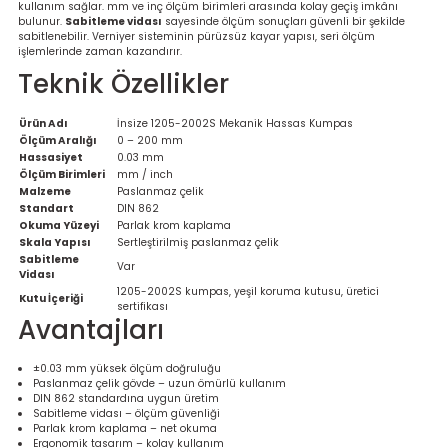
kullanım sağlar. mm ve inç ölçüm birimleri arasında kolay geçiş imkânı
bulunur.
Sabitleme vidası
sayesinde ölçüm sonuçları güvenli bir şekilde
sabitlenebilir. Verniyer sisteminin pürüzsüz kayar yapısı, seri ölçüm
işlemlerinde zaman kazandırır.
Teknik Özellikler
Ürün Adı
İnsize 1205-2002S Mekanik Hassas Kumpas
Ölçüm Aralığı
0 – 200 mm
Hassasiyet
0.03 mm
Ölçüm Birimleri
mm / inch
Malzeme
Paslanmaz çelik
Standart
DIN 862
Okuma Yüzeyi
Parlak krom kaplama
Skala Yapısı
Sertleştirilmiş paslanmaz çelik
Sabitleme
Var
Vidası
1205-2002S kumpas, yeşil koruma kutusu, üretici
Kutu İçeriği
sertifikası
Avantajları
±0.03 mm yüksek ölçüm doğruluğu
Paslanmaz çelik gövde – uzun ömürlü kullanım
DIN 862 standardına uygun üretim
Sabitleme vidası – ölçüm güvenliği
Parlak krom kaplama – net okuma
Ergonomik tasarım – kolay kullanım