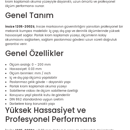
krom kaplamalı okuma yüzeyiyle dayanıklı, uzun ömürlü ve profesyonel
re
ölçüm performansı sunar.
Genel Tanım
metresi
İnsize 1205-2002S
, Insize markasının güvenilirliğini yansıtan profesyonel bir
mekanik kumpas modelidir. İç çap, dış çap ve derinlik ölçümlerinde yüksek
treler
hassasiyet sağlar. Parlak krom kaplamalı yüzeyi, ölçümlerin kolay
okunmasını sağlarken, sağlam paslanmaz gövdesi uzun süreli doğruluk
garantisi verir.
ihazları
Genel Özellikler
klık Ölçerler
Ölçüm aralığı: 0 – 200 mm
Hassasiyet: 0.03 mm
Ölçüm birimleri: mm / inch
iz Cihazı
tre
İç ve dış çap ölçümü yapılabilir
Paslanmaz çelik gövde – dayanıklı yapı
Parlak krom kaplamalı okuma yüzeyi
ihazları
Sabitleme vidası ile ölçüm sabitleme özelliği
Koruyucu yeşil plastik kutu ile gönderilir
DIN 862 standardına uygun üretim
Darbelere karşı korunaklı yapı
Yüksek Hassasiyet ve
Profesyonel Performans
dektörü