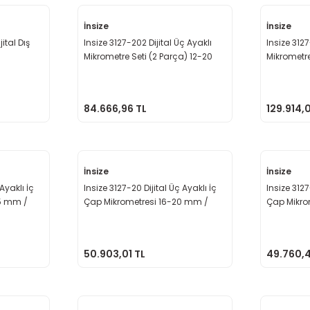
İnsize
İnsize
tal Dış
Insize 3127-202 Dijital Üç Ayaklı
Insize 3127
Mikrometre Seti (2 Parça) 12-20
Mikrometre
mm / 0.001 mm
mm / 0.0
84.666,96 TL
129.914,
İnsize
İnsize
Ayaklı İç
Insize 3127-20 Dijital Üç Ayaklı İç
Insize 3127
5 mm /
Çap Mikrometresi 16-20 mm /
Çap Mikro
0.001 mm
0.001 mm
50.903,01 TL
49.760,4