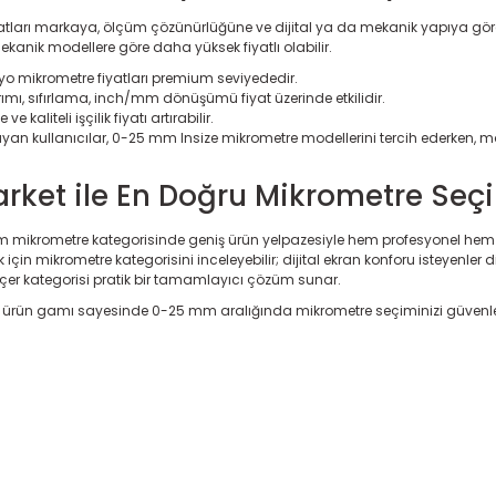
arı markaya, ölçüm çözünürlüğüne ve dijital ya da mekanik yapıya göre deği
kanik modellere göre daha yüksek fiyatlı olabilir.
 mikrometre fiyatları premium seviyededir.
rımı, sıfırlama, inch/mm dönüşümü fiyat üzerinde etkilidir.
e kaliteli işçilik fiyatı artırabilir.
ayan kullanıcılar, 0-25 mm Insize mikrometre modellerini tercih ederken, 
rket ile En Doğru Mikrometre Seç
 mikrometre kategorisinde geniş ürün yelpazesiyle hem profesyonel hem
k için
mikrometre kategorisini
inceleyebilir; dijital ekran konforu isteyenler
d
lçer kategorisi
pratik bir tamamlayıcı çözüm sunar.
li ürün gamı sayesinde 0-25 mm aralığında mikrometre seçiminizi güvenle 