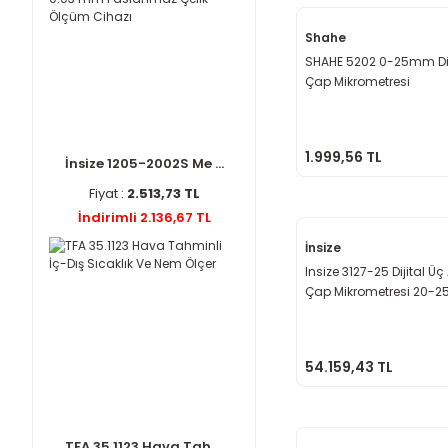
Shahe
SHAHE 5202 0-25mm Diji
Çap Mikrometresi
1.999,56 TL
İnsize 1205-2002S Me ...
Fiyat :
2.513,73 TL
İndirimli 2.136,67 TL
İnsize
Insize 3127-25 Dijital Üç 
Çap Mikrometresi 20-2
0.001 mm
54.159,43 TL
TFA 35.1123 Hava Tah ...