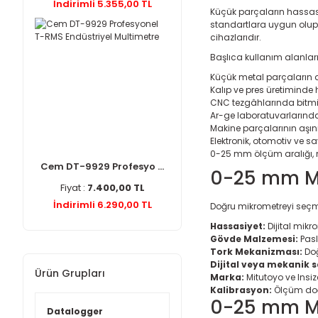
İndirimli 5.355,00 TL
Küçük parçaların hassas 
standartlara uygun olup 
cihazlarıdır.
Başlıca kullanım alanları
Küçük metal parçaların d
Kalıp ve pres üretiminde 
CNC tezgâhlarında bitm
Ar-ge laboratuvarlarınd
Makine parçalarının aşın
Elektronik, otomotiv ve
0-25 mm ölçüm aralığı, mi
Cem DT-9929 Profesyo ...
0-25 mm Mi
Fiyat :
7.400,00 TL
İndirimli 6.290,00 TL
Doğru mikrometreyi seçmek
Hassasiyet:
Dijital mikr
Gövde Malzemesi:
Pasl
Tork Mekanizması:
Doğ
Dijital veya mekanik 
Ürün Grupları
Marka:
Mitutoyo ve Insiz
Kalibrasyon:
Ölçüm doğru
0-25 mm Mik
Datalogger