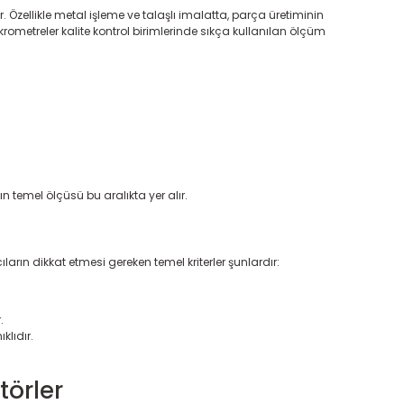
zellikle metal işleme ve talaşlı imalatta, parça üretiminin
ometreler kalite kontrol birimlerinde sıkça kullanılan ölçüm
 temel ölçüsü bu aralıkta yer alır.
arın dikkat etmesi gereken temel kriterler şunlardır:
.
klıdır.
törler