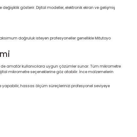
şiklik gösterir. Dijital modeller, elektronik ekran ve gelişmiş
maksimum doğruluk isteyen profesyoneller genellikle Mitutoyo
imi
 de amatör kullanıcılara uygun çözümler sunar. Tüm mikrometre
ijital mikrometre seçeneklerine
göz atabilir. İnce malzemelerin
yapabilir, hassas ölçüm süreçlerinizi profesyonel seviyeye