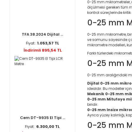
0-25 mm mikrometreler, 
ölçülmesi gereken tüm mü
kontrol süreçlerinde kri
0-25 mm Mi
TFA 38.2024 Dijital ...
0-25 mm mikrometre, bir i
ve somunu sayesinde çok
Fiyat :
1.053,57 TL
mikrometre modelleri, ku
İndirimli 895,54 TL
Farklı türlerdeki mikromet
0-25 mm Mi
0-25 mm aralığındaki mik
Dijital 0-25 mm mikr
idealdir. Bu modeller içi
Mekanik 0-25 mm mik
0-25 mm Mitutoyo mi
biridir.
0-25 mm Insize mikro
Ayrıca yüzey kalınlığı, 
Cem DT-9935 El Tipi ...
0-25 mm Mi
Fiyat :
6.300,00 TL