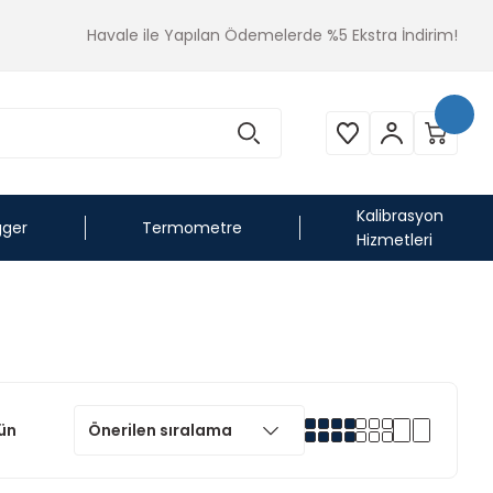
Havale ile Yapılan Ödemelerde %5 Ekstra İndirim!
Kalibrasyon
gger
Termometre
Hizmetleri
ün