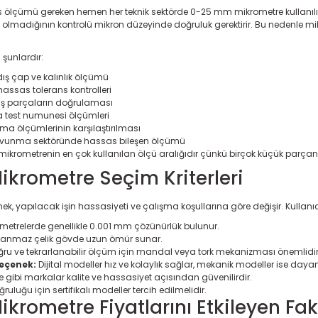
ölçümü gereken hemen her teknik sektörde 0-25 mm mikrometre kullanılır. Ö
olmadığının kontrolü mikron düzeyinde doğruluk gerektirir. Bu nedenle mikr
 şunlardır:
ış çap ve kalınlık ölçümü
hassas tolerans kontrolleri
iş parçaların doğrulaması
a test numunesi ölçümleri
ma ölçümlerinin karşılaştırılması
 savunma sektöründe hassas bileşen ölçümü
krometrenin en çok kullanılan ölçü aralığıdır çünkü birçok küçük parçanın
krometre Seçim Kriterleri
, yapılacak işin hassasiyeti ve çalışma koşullarına göre değişir. Kullanıcıl
ometrelerde genellikle 0.001 mm çözünürlük bulunur.
anmaz çelik gövde uzun ömür sunar.
ru ve tekrarlanabilir ölçüm için mandal veya tork mekanizması önemlidir
seçenek:
Dijital modeller hız ve kolaylık sağlar, mekanik modeller ise dayanı
e gibi markalar kalite ve hassasiyet açısından güvenilirdir.
luğu için sertifikalı modeller tercih edilmelidir.
rometre Fiyatlarını Etkileyen Fak