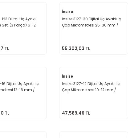
İnsize
-123 Dijital Üç Ayaklı
Insize 3127-30 Dijital Üç Ayaklı İç
 Seti (3 Parça) 6-12
Çap Mikrometresi 25-30 mm /
01 mm
0.001 mm
07 TL
55.302,03 TL
İnsize
-16 Dijital Üç Ayaklı İç
Insize 3127-12 Dijital Üç Ayaklı İç
metresi 12-16 mm /
Çap Mikrometresi 10-12 mm /
0.001 mm
0 TL
47.589,46 TL