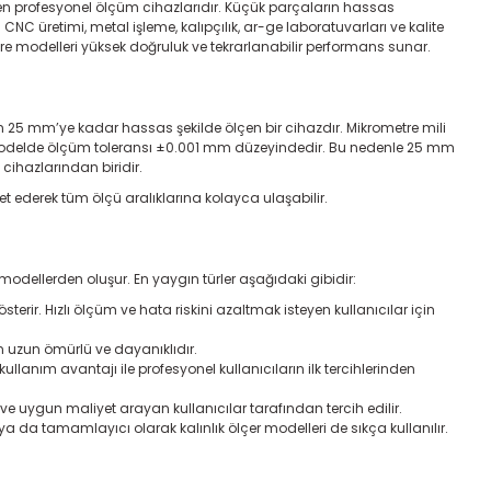
n profesyonel ölçüm cihazlarıdır. Küçük parçaların hassas
 üretimi, metal işleme, kalıpçılık, ar-ge laboratuvarları ve kalite
re modelleri yüksek doğruluk ve tekrarlanabilir performans sunar.
en 25 mm’ye kadar hassas şekilde ölçen bir cihazdır. Mikrometre mili
 modelde ölçüm toleransı ±0.001 mm düzeyindedir. Bu nedenle 25 mm
cihazlarından biridir.
et ederek tüm ölçü aralıklarına kolayca ulaşabilir.
odellerden oluşur. En yaygın türler aşağıdaki gibidir:
terir. Hızlı ölçüm ve hata riskini azaltmak isteyen kullanıcılar için
in uzun ömürlü ve dayanıklıdır.
llanım avantajı ile profesyonel kullanıcıların ilk tercihlerinden
e uygun maliyet arayan kullanıcılar tarafından tercih edilir.
if ya da tamamlayıcı olarak
kalınlık ölçer modelleri
de sıkça kullanılır.