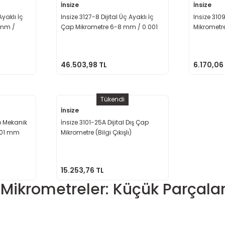
İnsize
İnsize
Ayaklı İç
Insize 3127-8 Dijital Üç Ayaklı İç
Insize 310
 mm /
Çap Mikrometre 6-8 mm / 0.001
Mikrometr
mm
46.503,98 TL
6.170,06
Tükendi
İnsize
p Mekanik
İnsize 3101-25A Dijital Dış Çap
,01 mm
Mikrometre (Bilgi Çıkışlı)
15.253,76 TL
ikrometreler: Küçük Parçalar