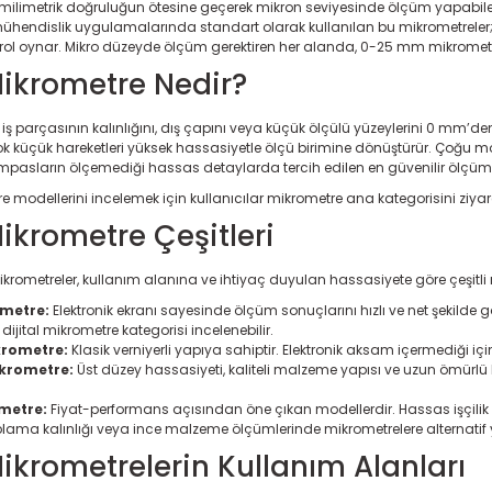
milimetrik doğruluğun ötesine geçerek mikron seviyesinde ölçüm yapabile
hendislik uygulamalarında standart olarak kullanılan bu mikrometreler; CNC
tik rol oynar. Mikro düzeyde ölçüm gerektiren her alanda, 0-25 mm mikromet
krometre Nedir?
ş parçasının kalınlığını, dış çapını veya küçük ölçülü yüzeylerini 0 mm’d
 küçük hareketleri yüksek hassasiyetle ölçü birimine dönüştürür. Çoğu
mpasların ölçemediği hassas detaylarda tercih edilen en güvenilir ölçüm 
re modellerini incelemek için kullanıcılar
mikrometre ana kategorisini
ziyar
krometre Çeşitleri
rometreler, kullanım alanına ve ihtiyaç duyulan hassasiyete göre çeşitli m
ometre:
Elektronik ekranı sayesinde ölçüm sonuçlarını hızlı ve net şekilde gös
n
dijital mikrometre kategorisi
incelenebilir.
rometre:
Klasik verniyerli yapıya sahiptir. Elektronik aksam içermediği iç
krometre:
Üst düzey hassasiyeti, kaliteli malzeme yapısı ve uzun ömürlü ku
metre:
Fiyat-performans açısından öne çıkan modellerdir. Hassas işçilik v
kaplama kalınlığı veya ince malzeme ölçümlerinde mikrometrelere alternat
krometrelerin Kullanım Alanları