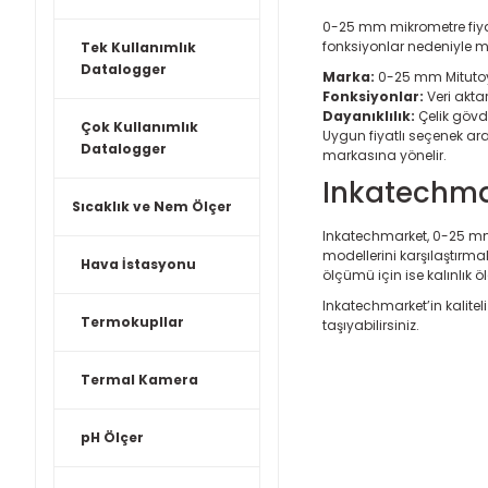
0-25 mm mikrometre fiyatl
fonksiyonlar nedeniyle me
Tek Kullanımlık
Datalogger
Marka:
0-25 mm Mitutoyo
Fonksiyonlar:
Veri akta
Dayanıklılık:
Çelik gövde v
Çok Kullanımlık
Uygun fiyatlı seçenek ar
Datalogger
markasına yönelir.
Inkatechma
Sıcaklık ve Nem Ölçer
Inkatechmarket, 0-25 mm
modellerini karşılaştırma
Hava İstasyonu
ölçümü için ise
kalınlık ö
Inkatechmarket’in kalite
Termokupllar
taşıyabilirsiniz.
Termal Kamera
pH Ölçer