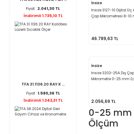
İnsize
Fiyat :
2.041,30 TL
Insize 3127-10 Dijital Üç 
İndirimli 1.735,10 TL
Çap Mikrometresi 8-10
0.001 mm
46.789,63 TL
İnsize
Insize 3203-25A Dış Ça
Mikrometre 0-25 mm 0
TFA 31.1136.20 RAY K ...
Fiyat :
1.580,36 TL
İndirimli 1.343,31 TL
2.056,69 TL
0-25 mm M
Ölçüm