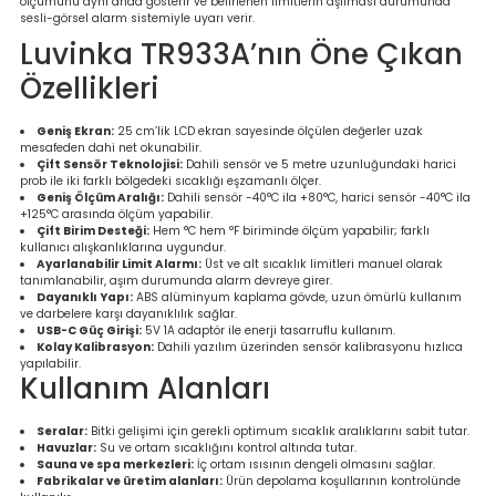
ölçümünü aynı anda gösterir ve belirlenen limitlerin aşılması durumunda
re
sesli-görsel alarm sistemiyle uyarı verir.
Luvinka TR933A’nın Öne Çıkan
metresi
Özellikleri
treler
Geniş Ekran:
25 cm’lik LCD ekran sayesinde ölçülen değerler uzak
mesafeden dahi net okunabilir.
Çift Sensör Teknolojisi:
Dahili sensör ve 5 metre uzunluğundaki harici
ihazları
prob ile iki farklı bölgedeki sıcaklığı eşzamanlı ölçer.
Geniş Ölçüm Aralığı:
Dahili sensör -40°C ila +80°C, harici sensör -40°C ila
+125°C arasında ölçüm yapabilir.
Çift Birim Desteği:
Hem °C hem °F biriminde ölçüm yapabilir; farklı
klık Ölçerler
kullanıcı alışkanlıklarına uygundur.
Ayarlanabilir Limit Alarmı:
Üst ve alt sıcaklık limitleri manuel olarak
tanımlanabilir, aşım durumunda alarm devreye girer.
iz Cihazı
tre
Dayanıklı Yapı:
ABS alüminyum kaplama gövde, uzun ömürlü kullanım
ve darbelere karşı dayanıklılık sağlar.
USB-C Güç Girişi:
5V 1A adaptör ile enerji tasarruflu kullanım.
ihazları
Kolay Kalibrasyon:
Dahili yazılım üzerinden sensör kalibrasyonu hızlıca
yapılabilir.
Kullanım Alanları
Seralar:
Bitki gelişimi için gerekli optimum sıcaklık aralıklarını sabit tutar.
Havuzlar:
Su ve ortam sıcaklığını kontrol altında tutar.
dektörü
Sauna ve spa merkezleri:
İç ortam ısısının dengeli olmasını sağlar.
Fabrikalar ve üretim alanları:
Ürün depolama koşullarının kontrolünde