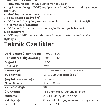
Limit Alarmı Ayarlama:
Menü tuşuna basılı tutun, ayarlar menüsü açılır.
İlgili menü (örneğin “2CH”) seçilip yanıp söndüğünde, ok tuşlarıyla değer
belirleyin.
Menü tuşuna tekrar basarak kaydedin.
Birimi Değiştirme (°C / °F):
“1Co” menüsüne girin, yukarı ok tuşuna basılı tutarak birimi değiştirin.
Alarmı Açma/Kapatma:
“1Co” menüsünde alarm modunu seçin, Menü tuşu ile kaydedin.
Kalibrasyon:
“1CE” veya “2HE” menülerinden sensör değerini referans ölçüye göre
ayarlayın.
Teknik Özellikler
Dahili Sensör Ölçüm Aralığı
-40°C … +80°C
Harici Sensör Ölçüm Aralığı
-40°C … +125°C
Doğruluk
±0.5°C
Çözünürlük
0.1°C
Sensör Tipi
Dahili ve 5m kablolu harici sensör
Güç Kaynağı
5V 1A, USB-C adaptör (dahil)
Şarj Kablosu Uzunluğu
1.5 metre
Ekran Boyutu
25 cm LCD ekran
Yazı Büyüklüğü
3.5 cm
Ürün Ağırlığı
765 gram (aksesuarlarla birlikte)
Malzeme
ABS + alüminyum kaplama
Kutu İçeriği
Cihaz, adaptör, güç kablosu, montaj vidaları