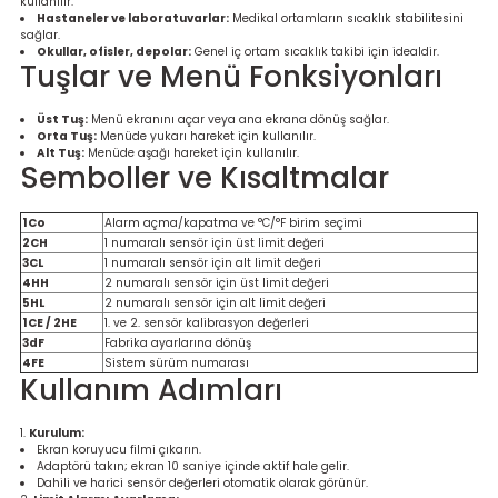
kullanılır.
Ölçüm Cihazı
Hastaneler ve laboratuvarlar:
Medikal ortamların sıcaklık stabilitesini
sağlar.
Okullar, ofisler, depolar:
Genel iç ortam sıcaklık takibi için idealdir.
Tuşlar ve Menü Fonksiyonları
üteç
Üst Tuş:
Menü ekranını açar veya ana ekrana dönüş sağlar.
Orta Tuş:
Menüde yukarı hareket için kullanılır.
Alt Tuş:
Menüde aşağı hareket için kullanılır.
Semboller ve Kısaltmalar
1Co
Alarm açma/kapatma ve °C/°F birim seçimi
2CH
1 numaralı sensör için üst limit değeri
3CL
1 numaralı sensör için alt limit değeri
it Cihazı
4HH
2 numaralı sensör için üst limit değeri
5HL
2 numaralı sensör için alt limit değeri
1CE / 2HE
1. ve 2. sensör kalibrasyon değerleri
zları
3dF
Fabrika ayarlarına dönüş
4FE
Sistem sürüm numarası
Kullanım Adımları
nlık Ölçer
Kurulum:
Ekran koruyucu filmi çıkarın.
Adaptörü takın; ekran 10 saniye içinde aktif hale gelir.
Dahili ve harici sensör değerleri otomatik olarak görünür.