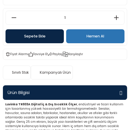
rü
etre
etre
etre
Sepete Ekle
Hemen Al
tresi
Fiyat Alarmı
Tavsiye Et
Paylaş
Karşılaştır
resi
Sınırlı Stok
Kampanyalı Ürün
ometreler
Ürün Bilgisi
Luvinka TR933A Dijital İç & Dış Sıcaklık Ölçer
, endüstriyel ve ticari kullanım
ometreler
için tasarlanmış yüksek hassasiyetli bir termohigrometredir. Seralar,
havuzlar, sauna odaları, fabrikalar, hastaneler, okullar ve ofisler gibi farklı
ortamlarda sıcaklık takibi yaparak ideal iklim koşullarının korunmasını
mometre
sağlar. Geniş 25 cm ekranı, büyük yazı karakterleri ve çift sensörlü ölçüm
sistemiyle kullanıcıya kolaylık sunar. Hem iç ortam hem dış ortam sıcaklık