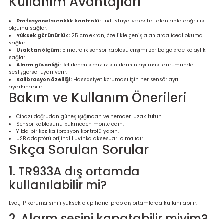
Kullanım Avantajları
Profesyonel sıcaklık kontrolü:
Endüstriyel ve ev tipi alanlarda doğru ısı
ölçümü sağlar.
Yüksek görünürlük:
25 cm ekran, özellikle geniş alanlarda ideal okuma
sağlar.
Uzaktan ölçüm:
5 metrelik sensör kablosu erişimi zor bölgelerde kolaylık
sağlar.
Alarm güvenliği:
Belirlenen sıcaklık sınırlarının aşılması durumunda
sesli/görsel uyarı verir.
Kalibrasyon özelliği:
Hassasiyet koruması için her sensör ayrı
ayarlanabilir.
Bakım ve Kullanım Önerileri
Cihazı doğrudan güneş ışığından ve nemden uzak tutun.
Sensor kablosunu bükmeden monte edin.
Yılda bir kez kalibrasyon kontrolü yapın.
USB adaptörü orijinal Luvinka aksesuarı olmalıdır.
Sıkça Sorulan Sorular
1. TR933A dış ortamda
kullanılabilir mi?
Evet, IP koruma sınıfı yüksek olup harici prob dış ortamlarda kullanılabilir.
2. Alarm sesini kapatabilir miyim?