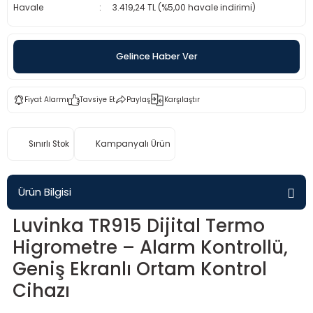
Havale
3.419,24 TL (%5,00 havale indirimi)
rü
etre
etre
Gelince Haber Ver
etre
Fiyat Alarmı
Tavsiye Et
Paylaş
Karşılaştır
tresi
Sınırlı Stok
Kampanyalı Ürün
resi
ometreler
Ürün Bilgisi
Luvinka TR915 Dijital Termo
Higrometre – Alarm Kontrollü,
ometreler
Geniş Ekranlı Ortam Kontrol
Cihazı
mometre