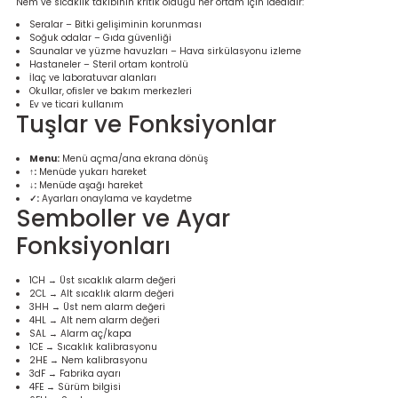
Nem ve sıcaklık takibinin kritik olduğu her ortam için idealdir:
Ölçüm Cihazı
Seralar – Bitki gelişiminin korunması
Soğuk odalar – Gıda güvenliği
Saunalar ve yüzme havuzları – Hava sirkülasyonu izleme
Hastaneler – Steril ortam kontrolü
İlaç ve laboratuvar alanları
Okullar, ofisler ve bakım merkezleri
üteç
Ev ve ticari kullanım
Tuşlar ve Fonksiyonlar
Menu:
Menü açma/ana ekrana dönüş
↑:
Menüde yukarı hareket
↓:
Menüde aşağı hareket
✓:
Ayarları onaylama ve kaydetme
Semboller ve Ayar
it Cihazı
Fonksiyonları
zları
1CH → Üst sıcaklık alarm değeri
2CL → Alt sıcaklık alarm değeri
3HH → Üst nem alarm değeri
nlık Ölçer
4HL → Alt nem alarm değeri
SAL → Alarm aç/kapa
1CE → Sıcaklık kalibrasyonu
2HE → Nem kalibrasyonu
3dF → Fabrika ayarı
4FE → Sürüm bilgisi