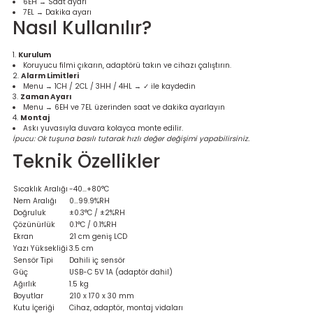
6EH → Saat ayarı
7EL → Dakika ayarı
Nasıl Kullanılır?
Kurulum
Koruyucu filmi çıkarın, adaptörü takın ve cihazı çalıştırın.
Alarm Limitleri
Menu → 1CH / 2CL / 3HH / 4HL → ✓ ile kaydedin
Zaman Ayarı
Menu → 6EH ve 7EL üzerinden saat ve dakika ayarlayın
Montaj
Askı yuvasıyla duvara kolayca monte edilir.
İpucu: Ok tuşuna basılı tutarak hızlı değer değişimi yapabilirsiniz.
Teknik Özellikler
Sıcaklık Aralığı
-40…+80°C
Nem Aralığı
0…99.9%RH
Doğruluk
±0.3°C / ±2%RH
Çözünürlük
0.1°C / 0.1%RH
Ekran
21 cm geniş LCD
Yazı Yüksekliği
3.5 cm
Sensör Tipi
Dahili iç sensör
Güç
USB-C 5V 1A (adaptör dahil)
Ağırlık
1.5 kg
Boyutlar
210 x 170 x 30 mm
Kutu İçeriği
Cihaz, adaptör, montaj vidaları