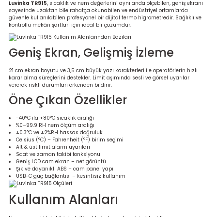
Luvinka TR915
, sıcaklık ve nem değerlerini aynı anda ölçebilen, geniş ekranı
re
sayesinde uzaktan bile rahatça okunabilen ve endüstriyel ortamlarda
güvenle kullanılabilen profesyonel bir dijital termo higrometredir. Sağlıklı ve
kontrollü mekân şartları için ideal bir çözümdür.
metresi
Geniş Ekran, Gelişmiş İzleme
treler
21 cm ekran boyutu ve 3,5 cm büyük yazı karakterleri ile operatörlerin hızlı
karar alma süreçlerini destekler. Limit aşımında sesli ve görsel uyarılar
ihazları
vererek riskli durumları erkenden bildirir.
Öne Çıkan Özellikler
klık Ölçerler
-40°C ila +80°C sıcaklık aralığı
%0–99.9 RH nem ölçüm aralığı
iz Cihazı
tre
±0.3°C ve ±2%RH hassas doğruluk
Celsius (°C) – Fahrenheit (°F) birim seçimi
Alt & üst limit alarm uyarıları
ihazları
Saat ve zaman takibi fonksiyonu
Geniş LCD cam ekran – net görüntü
Şık ve dayanıklı ABS + cam panel yapı
USB-C güç bağlantısı – kesintisiz kullanım
Kullanım Alanları
dektörü