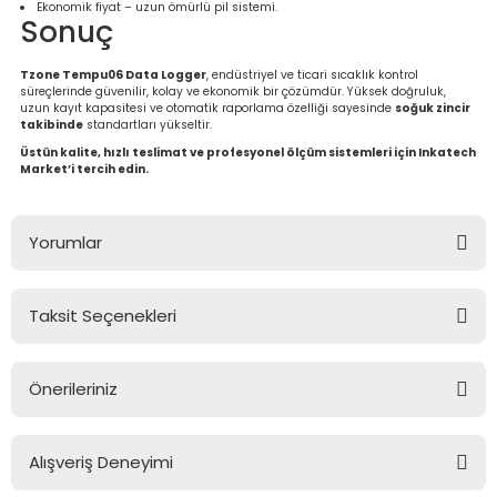
Ekonomik fiyat – uzun ömürlü pil sistemi.
Sonuç
Tzone Tempu06 Data Logger
, endüstriyel ve ticari sıcaklık kontrol
süreçlerinde güvenilir, kolay ve ekonomik bir çözümdür. Yüksek doğruluk,
uzun kayıt kapasitesi ve otomatik raporlama özelliği sayesinde
soğuk zincir
takibinde
standartları yükseltir.
Üstün kalite, hızlı teslimat ve profesyonel ölçüm sistemleri için Inkatech
Market’i tercih edin.
Yorumlar
Taksit Seçenekleri
Bu ürüne ilk yorumu siz yapın!
Önerileriniz
Yorum Yaz
Bu ürünün fiyat bilgisi, resim, ürün açıklamalarında ve diğer
konularda yetersiz gördüğünüz noktaları öneri formunu
Alışveriş Deneyimi
kullanarak tarafımıza iletebilirsiniz.