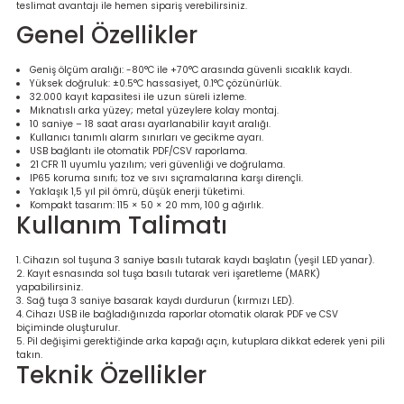
teslimat avantajı ile hemen sipariş verebilirsiniz.
re
Genel Özellikler
metresi
Geniş ölçüm aralığı: -80°C ile +70°C arasında güvenli sıcaklık kaydı.
Yüksek doğruluk: ±0.5°C hassasiyet, 0.1°C çözünürlük.
32.000 kayıt kapasitesi ile uzun süreli izleme.
treler
Mıknatıslı arka yüzey; metal yüzeylere kolay montaj.
10 saniye – 18 saat arası ayarlanabilir kayıt aralığı.
Kullanıcı tanımlı alarm sınırları ve gecikme ayarı.
ihazları
USB bağlantı ile otomatik PDF/CSV raporlama.
21 CFR 11 uyumlu yazılım; veri güvenliği ve doğrulama.
IP65 koruma sınıfı; toz ve sıvı sıçramalarına karşı dirençli.
klık Ölçerler
Yaklaşık 1,5 yıl pil ömrü, düşük enerji tüketimi.
Kompakt tasarım: 115 × 50 × 20 mm, 100 g ağırlık.
Kullanım Talimatı
iz Cihazı
tre
Cihazın sol tuşuna 3 saniye basılı tutarak kaydı başlatın (yeşil LED yanar).
Kayıt esnasında sol tuşa basılı tutarak veri işaretleme (MARK)
ihazları
yapabilirsiniz.
Sağ tuşa 3 saniye basarak kaydı durdurun (kırmızı LED).
Cihazı USB ile bağladığınızda raporlar otomatik olarak PDF ve CSV
biçiminde oluşturulur.
Pil değişimi gerektiğinde arka kapağı açın, kutuplara dikkat ederek yeni pili
takın.
Teknik Özellikler
dektörü