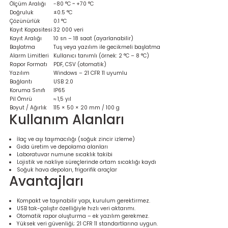
Ölçüm Aralığı
-80 °C ~ +70 °C
Ölçüm Cihazı
Doğruluk
±0.5 °C
Çözünürlük
0.1 °C
Kayıt Kapasitesi
32 000 veri
Kayıt Aralığı
10 sn – 18 saat (ayarlanabilir)
Başlatma
Tuş veya yazılım ile gecikmeli başlatma
üteç
Alarm Limitleri
Kullanıcı tanımlı (örnek: 2 °C – 8 °C)
Rapor Formatı
PDF, CSV (otomatik)
Yazılım
Windows – 21 CFR 11 uyumlu
Bağlantı
USB 2.0
Koruma Sınıfı
IP65
Pil Ömrü
≈ 1,5 yıl
Boyut / Ağırlık
115 × 50 × 20 mm / 100 g
Kullanım Alanları
it Cihazı
İlaç ve aşı taşımacılığı (soğuk zincir izleme)
Gıda üretim ve depolama alanları
zları
Laboratuvar numune sıcaklık takibi
Lojistik ve nakliye süreçlerinde ortam sıcaklığı kaydı
Soğuk hava depoları, frigorifik araçlar
Avantajları
nlık Ölçer
Kompakt ve taşınabilir yapı, kurulum gerektirmez.
USB tak-çalıştır özelliğiyle hızlı veri aktarımı.
Otomatik rapor oluşturma – ek yazılım gerekmez.
Yüksek veri güvenliği; 21 CFR 11 standartlarına uygun.