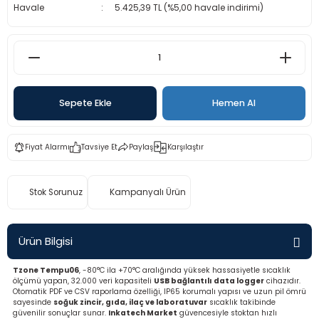
Havale
5.425,39 TL (%5,00 havale indirimi)
rü
etre
etre
etre
Sepete Ekle
Hemen Al
tresi
Fiyat Alarmı
Tavsiye Et
Paylaş
Karşılaştır
resi
ometreler
Stok Sorunuz
Kampanyalı Ürün
Ürün Bilgisi
ometreler
Tzone Tempu06
, -80°C ila +70°C aralığında yüksek hassasiyetle sıcaklık
ölçümü yapan, 32.000 veri kapasiteli
USB bağlantılı data logger
cihazıdır.
Otomatik PDF ve CSV raporlama özelliği, IP65 korumalı yapısı ve uzun pil ömrü
mometre
sayesinde
soğuk zincir, gıda, ilaç ve laboratuvar
sıcaklık takibinde
güvenilir sonuçlar sunar.
Inkatech Market
güvencesiyle stoktan hızlı