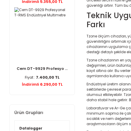
öncelikli tercihi haline 
İndirimli 5.355,00 TL
güvenliği artırır. Tüm 
Teknik Uygu
Farkı
Tzone ölçüm cihazları, yü
güvenilirliğini artırmak 
cihazlarının uygulama çeş
desteği detaylı şekilde e
Tzone cihazlarının en yayg
değişimleri, ürün bütünlü
Cem DT-9929 Profesyo ...
kayıt altına alır. Bu ver
aşımlarında kullanıcı uyar
Fiyat :
7.400,00 TL
İndirimli 6.290,00 TL
Endüstriyel üretim alanınd
sektörlerde çevresel param
olumsuz etkileyebilir. Tzo
daha stabil hale getirir. 
Laboratuvar ve Ar-Ge çal
Ürün Grupları
minimum sapma ile çalışır 
sıcaklık ve nem değerleri
araştırmacıların ölçüm sü
Datalogger