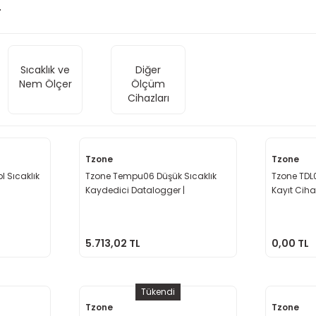
r
Sıcaklık ve
Diğer
Nem Ölçer
Ölçüm
Cihazları
Tzone
Tzone
 Sıcaklık
Tzone Tempu06 Düşük Sıcaklık
Tzone TDL0
Kaydedici Datalogger |
Kayıt Cih
-80°C~+70°C
5.713,02 TL
0,00 TL
Tükendi
Tzone
Tzone