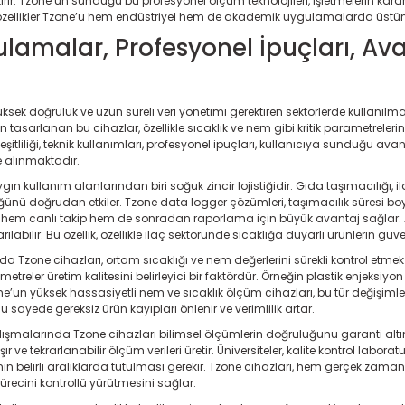
getirir. Tzone’un sunduğu bu profesyonel ölçüm teknolojileri, işletmelerin 
bu özellikler Tzone’u hem endüstriyel hem de akademik uygulamalarda üs
lamalar, Profesyonel İpuçları, Av
ksek doğruluk ve uzun süreli veri yönetimi gerektiren sektörlerde kullanılma
için tasarlanan bu cihazlar, özellikle sıcaklık ve nem gibi kritik parametrel
itliliği, teknik kullanımları, profesyonel ipuçları, kullanıcıya sunduğu a
le alınmaktadır.
ın kullanım alanlarından biri soğuk zincir lojistiğidir. Gıda taşımacılığı, i
ğünü doğrudan etkiler. Tzone data logger çözümleri, taşımacılık süresi boyu
iler hem canlı takip hem de sonradan raporlama için büyük avantaj sağlar. A
ılabilir. Bu özellik, özellikle ilaç sektöründe sıcaklığa duyarlı ürünlerin güv
a Tzone cihazları, ortam sıcaklığı ve nem değerlerini sürekli kontrol etmek içi
etreler üretim kalitesini belirleyici bir faktördür. Örneğin plastik enjeksiy
ne’un yüksek hassasiyetli nem ve sıcaklık ölçüm cihazları, bu tür değişimleri 
Bu sayede gereksiz ürün kayıpları önlenir ve verimlilik artar.
ışmalarında Tzone cihazları bilimsel ölçümlerin doğruluğunu garanti altına
ve tekrarlanabilir ölçüm verileri üretir. Üniversiteler, kalite kontrol labora
nin belirli aralıklarda tutulması gerekir. Tzone cihazları, hem gerçek zam
recini kontrollü yürütmesini sağlar.