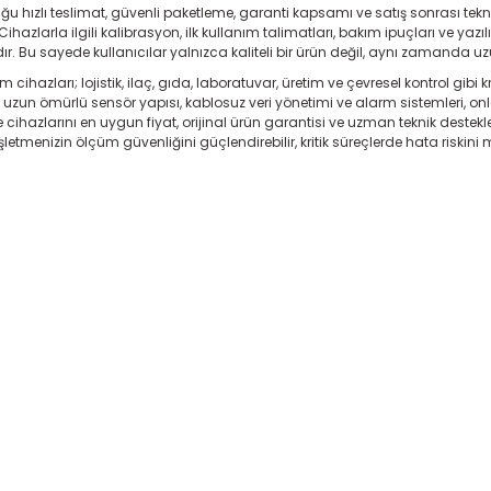
ğu hızlı teslimat, güvenli paketleme, garanti kapsamı ve satış sonrası te
ihazlarla ilgili kalibrasyon, ilk kullanım talimatları, bakım ipuçları ve yaz
ır. Bu sayede kullanıcılar yalnızca kaliteli bir ürün değil, aynı zamanda uz
ihazları; lojistik, ilaç, gıda, laboratuvar, üretim ve çevresel kontrol gibi 
ı, uzun ömürlü sensör yapısı, kablosuz veri yönetimi ve alarm sistemleri, on
e cihazlarını en uygun fiyat, orijinal ürün garantisi ve uzman teknik dest
işletmenizin ölçüm güvenliğini güçlendirebilir, kritik süreçlerde hata riskini