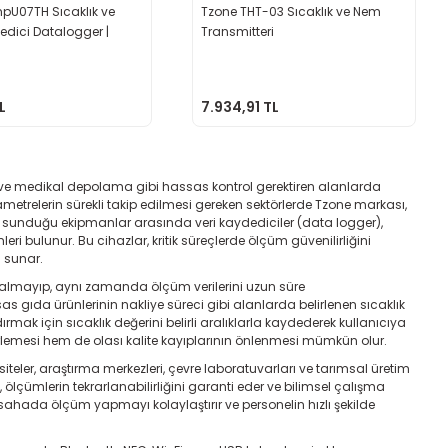
pU07TH Sıcaklık ve
Tzone THT-03 Sıcaklık ve Nem
dici Datalogger |
Transmitteri
PDF Rapor
L
7.934,91 TL
arı ve medikal depolama gibi hassas kontrol gerektiren alanlarda
rametrelerin sürekli takip edilmesi gereken sektörlerde Tzone markası,
’un sunduğu ekipmanlar arasında veri kaydediciler (data logger),
ri bulunur. Bu cihazlar, kritik süreçlerde ölçüm güvenilirliğini
i sunar.
 kalmayıp, aynı zamanda ölçüm verilerini uzun süre
sas gıda ürünlerinin nakliye süreci gibi alanlarda belirlenen sıcaklık
dırmak için sıcaklık değerini belirli aralıklarla kaydederek kullanıcıya
rlemesi hem de olası kalite kayıplarının önlenmesi mümkün olur.
siteler, araştırma merkezleri, çevre laboratuvarları ve tarımsal üretim
, ölçümlerin tekrarlanabilirliğini garanti eder ve bilimsel çalışma
sı sahada ölçüm yapmayı kolaylaştırır ve personelin hızlı şekilde