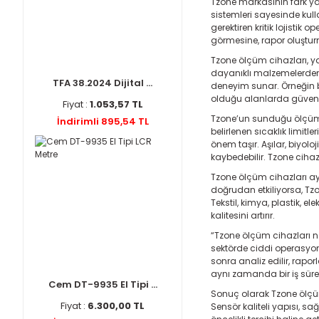
Tzone markasının fark yara
sistemleri sayesinde kull
gerektiren kritik lojistik
görmesine, rapor oluşturm
Tzone ölçüm cihazları, ya
dayanıklı malzemelerden 
TFA 38.2024 Dijital ...
deneyim sunar. Örneğin b
olduğu alanlarda güvenle 
Fiyat :
1.053,57 TL
Tzone’un sunduğu ölçüm 
İndirimli 895,54 TL
belirlenen sıcaklık limitl
önem taşır. Aşılar, biyolo
kaybedebilir. Tzone cihazl
Tzone ölçüm cihazları ayr
doğrudan etkiliyorsa, Tzo
Tekstil, kimya, plastik, e
kalitesini artırır.
“Tzone ölçüm cihazları ne
sektörde ciddi operasyone
sonra analiz edilir, rapo
aynı zamanda bir iş süre
Cem DT-9935 El Tipi ...
Sonuç olarak Tzone ölçüm 
Fiyat :
6.300,00 TL
Sensör kaliteli yapısı, s