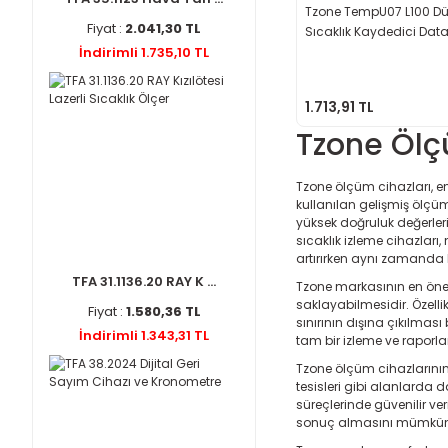
Tzone TempU07 L100 D
Fiyat :
2.041,30 TL
Sıcaklık Kaydedici Data
İndirimli 1.735,10 TL
-100°C ~ +100°C
1.713,91 TL
Tzone Ölç
Tzone ölçüm cihazları, en
kullanılan gelişmiş ölçüm 
yüksek doğruluk değerleri
sıcaklık izleme cihazları
artırırken aynı zamanda k
TFA 31.1136.20 RAY K ...
Tzone markasının en önem
saklayabilmesidir. Özellik
Fiyat :
1.580,36 TL
sınırının dışına çıkılması
İndirimli 1.343,31 TL
tam bir izleme ve raporl
Tzone ölçüm cihazlarının s
tesisleri gibi alanlarda d
süreçlerinde güvenilir ver
sonuç almasını mümkün 