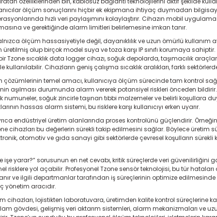
tan özelliklerinden biri, kablosuz bağlantı teknolojilerini aktif şekilde kul
anıcılar ölçüm sonuçlarını hiçbir ek ekipmana ihtiyaç duymadan bilgisayar ve
 operasyonlarında hızlı veri paylaşımını kolaylaştırır. Cihazın mobil uygula
asına ve gerektiğinde alarm limitleri belirlemesine imkan tanır.
lnızca ölçüm hassasiyetiyle değil, dayanıklılık ve uzun ömürlü kullanım av
üretilmiş olup birçok model suya ve toza karşı IP sınıfı korumaya sahipt
ir Tzone sıcaklık data logger cihazı, soğuk depolarda, taşımacılık araçla
kullanılabilir. Cihazların geniş çalışma sıcaklık aralıkları, farklı sektörle
çözümlerinin temel amacı, kullanıcıya ölçüm sürecinde tam kontrol sağla
erinin aşılması durumunda alarm vererek potansiyel riskleri önceden bildirir. 
jik numuneler, soğuk zincirle taşınan tıbbi malzemeler ve belirli koşullara d
arının hassas alarm sistemi, bu risklere karşı kullanıcıyı erken uyarır.
ıca endüstriyel üretim alanlarında proses kontrolünü güçlendirir. Örneğin b
ne cihazları bu değerlerin sürekli takip edilmesini sağlar. Böylece üretim s
lektronik, otomotiv ve gıda sanayi gibi sektörlerde çevresel koşulların sürek
 işe yarar?” sorusunun en net cevabı, kritik süreçlerde veri güvenilirliğini
l risklere yol açabilir. Profesyonel Tzone sensör teknolojisi, bu tür hatalar
rlanır ve ilgili departmanlar tarafından iş süreçlerinin optimize edilmesinde
ç yönetim aracıdır.
cihazları, lojistikten laboratuvara, üretimden kalite kontrol süreçlerine
ağlam gövdesi, gelişmiş veri aktarım sistemleri, alarm mekanizmaları ve uzun