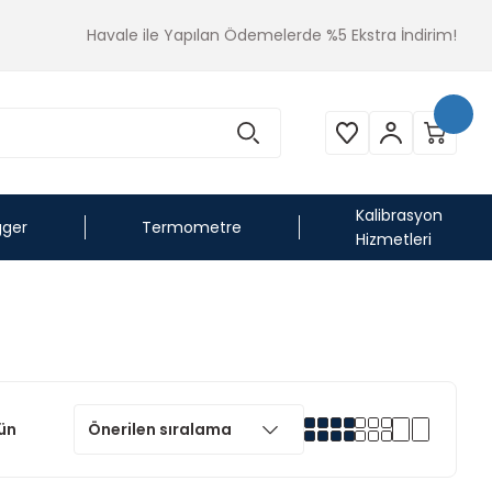
Havale ile Yapılan Ödemelerde %5 Ekstra İndirim!
Kalibrasyon
gger
Termometre
Hizmetleri
ün