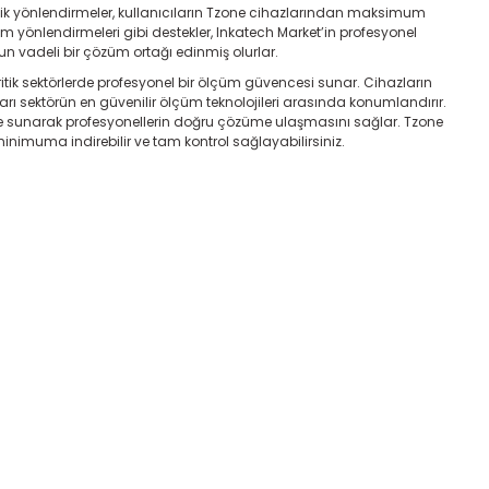
knik yönlendirmeler, kullanıcıların Tzone cihazlarından maksimum
ılım yönlendirmeleri gibi destekler, Inkatech Market’in profesyonel
un vadeli bir çözüm ortağı edinmiş olurlar.
kritik sektörlerde profesyonel bir ölçüm güvencesi sunar. Cihazların
ları sektörün en güvenilir ölçüm teknolojileri arasında konumlandırır.
ekle sunarak profesyonellerin doğru çözüme ulaşmasını sağlar. Tzone
 minimuma indirebilir ve tam kontrol sağlayabilirsiniz.