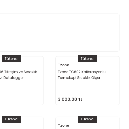
Tükendi
Tükendi
Tzone
6 Titreşim ve Sıcaklık
Tzone TC602 Kalibrasyonlu
azı Datalogger
Termokupl Sıcaklık Ölçer
Datalogger ''K/T/J Tipi Uyumlu''
3.000,00 TL
Tükendi
Tükendi
Tzone