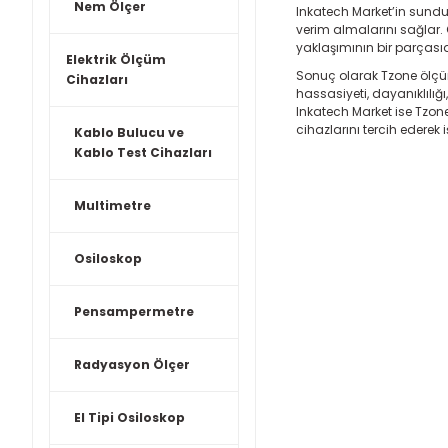
Nem Ölçer
Inkatech Market’in sundu
verim almalarını sağlar. C
yaklaşımının bir parçasıd
Elektrik Ölçüm
Sonuç olarak Tzone ölçüm c
Cihazları
hassasiyeti, dayanıklılığ
Inkatech Market ise Tzon
cihazlarını tercih ederek 
Kablo Bulucu ve
Kablo Test Cihazları
Multimetre
Osiloskop
Pensampermetre
Radyasyon Ölçer
El Tipi Osiloskop