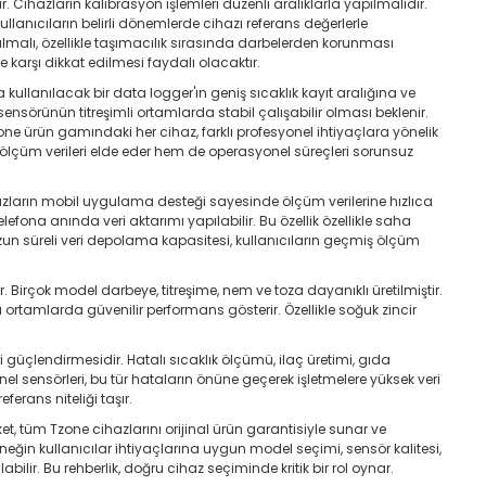
. Cihazların kalibrasyon işlemleri düzenli aralıklarla yapılmalıdır.
ullanıcıların belirli dönemlerde cihazı referans değerlerle
tulmalı, özellikle taşımacılık sırasında darbelerden korunması
karşı dikkat edilmesi faydalı olacaktır.
kullanılacak bir data logger'ın geniş sıcaklık kayıt aralığına ve
nsörünün titreşimli ortamlarda stabil çalışabilir olması beklenir.
e ürün gamındaki her cihaz, farklı profesyonel ihtiyaçlara yönelik
ir ölçüm verileri elde eder hem de operasyonel süreçleri sorunsuz
hazların mobil uygulama desteği sayesinde ölçüm verilerine hızlıca
na anında veri aktarımı yapılabilir. Bu özellik özellikle saha
zun süreli veri depolama kapasitesi, kullanıcıların geçmiş ölçüm
Birçok model darbeye, titreşime, nem ve toza dayanıklı üretilmiştir.
ı ortamlarda güvenilir performans gösterir. Özellikle soğuk zincir
i güçlendirmesidir. Hatalı sıcaklık ölçümü, ilaç üretimi, gıda
l sensörleri, bu tür hataların önüne geçerek işletmelere yüksek veri
ferans niteliği taşır.
, tüm Tzone cihazlarını orijinal ürün garantisiyle sunar ve
eğin kullanıcılar ihtiyaçlarına uygun model seçimi, sensör kalitesi,
bilir. Bu rehberlik, doğru cihaz seçiminde kritik bir rol oynar.