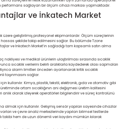
karar alma süreçlerine netlik kazandırırken aynı zamanda operasyonel
tün performans sağlayan bir ölçüm cihazı markası yapmaktadır.
antajlar ve İnkatech Market
k üzere geliştirilmiş profesyonel ekipmanlardır. Ölçüm süreçlerinin
erin hassas şekilde takip edilmesini sağlar. Bu bölümde Tzone
vantajlar ve Inkatech Market’in sağladığı tam kapsamlı satın alma
laç nakliyesi ve medikal ürünlerin ulaştırılması sırasında sıcaklık
nca sıcaklık verilerini belirli aralıklarla kaydederek olası sapmaları
yrıca alarm limitleri önceden ayarlanarak kritik sıcaklık
enli taşınmasını sağlar.
n kullanılır. Kimya, plastik, tekstil, elektronik, gıda ve otomotiv gibi
on üretiminde ortam sıcaklığının ani değişmesi üretim kalitesini
anlık olarak izleyerek operatörleri bilgilendirir ve süreç kontrolünü
 almak için kullanılır. Gelişmiş sensör yapıları sayesinde cihazlar
tuvarları ve çevre analiz merkezlerinde yapılan bilimsel testlerde
anlı takibi hem de uzun dönemli veri kaydını mümkün kılarak