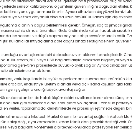
 kullanımı sırasında dikkat edilmesi gereken bazı profesyonel ipuçları vardır
ölçerlerde sensör kalibrasyonu ölçümlerin güvenilirliğini doğrudan etkiler. K
rse kalibrasyon uygulanması önerilir. Ayrıca cihazların dış yüzeyi temiz tu
ler suya ve toza dayanıklı olsa da uzun ömürlü kullanım için dış etkenlere 
ygulama alanının doğru belirlenmesi gerekir. Örneğin, ilaç taşımacılığında 
sına sahip olması önemlidir. Gıda üretiminde kullanılacak bir sıcaklık se
nda ise hassas ve düşük sapma payına sahip sensörler tercih edilir. Tzon
ılmıştır. Kullanıcılar ihtiyaçlarına göre doğru cihazı seçtiğinde hem güvenil
 sunduğu avantajlardan biri de kablosuz veri aktarım teknolojileridir. Ci
r. Bluetooth, NFC veya USB bağlantılarıyla cihazdan bilgisayar veya telefo
aporlama gerektiren proseslerde büyük kolaylık sağlar. Ayrıca cihazların u
analiz etmelerine olanak tanır.
rımları, zorlu koşullarda bile yüksek performans sunmalarını mümkün kılar. 
iye araçları, endüstriyel üretim alanları veya açık saha koşulları gibi farkl
rın geniş çalışma aralığı büyük avantaj sağlar.
ük artılarından biri de hatalı ölçüm riskini azaltarak karar alma süreçlerin
nalizleri gibi alanlarda ciddi sonuçlara yol açabilir. Tzone’un profesyone
edilen veriler, raporlamada, denetimlerde ve proses iyileştirmede değerli bir re
tın alınmasında Inkatech Market önemli bir avantaj sağlar. Inkatech Market
ürün satışı değil, aynı zamanda uzman teknik danışmanlık desteği verir. Örn
süresi veya bağlantı yöntemleri gibi teknik konularda profesyonel rehberlik ala