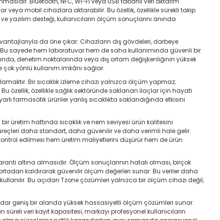
lanmasıdır. Bluetooth, NFC, Wi-Fi veya USB tabanlı veri aktarım
ya mobil cihazlara aktarabilir. Bu özellik, özellikle sürekli takip
ma ve yazılım desteği, kullanıcıların ölçüm sonuçlarını anında
antajlarıyla da öne çıkar. Cihazların dış gövdeleri, darbeye
ir. Bu sayede hem laboratuvar hem de saha kullanımında güvenli bir
rında, denetim noktalarında veya dış ortam değişkenliğinin yüksek
rde çok yönlü kullanım imkânı sağlar.
maktır. Bir sıcaklık izleme cihazı yalnızca ölçüm yapmaz;
Bu özellik, özellikle sağlık sektöründe saklanan ilaçlar için hayati
uyarlı farmasötik ürünler yanlış sıcaklıkta saklandığında etkisini
ir üretim hattında sıcaklık ve nem seviyesi ürün kalitesini
üreçleri daha standart, daha güvenilir ve daha verimli hale gelir.
li kontrol edilmesi hem üretim maliyetlerini düşürür hem de ürün
 garanti altına almasıdır. Ölçüm sonuçlarının hatalı olması, birçok
ı ortadan kaldırarak güvenilir ölçüm değerleri sunar. Bu veriler daha
 kullanılır. Bu açıdan Tzone çözümleri yalnızca bir ölçüm cihazı değil,
 kadar geniş bir alanda yüksek hassasiyetli ölçüm çözümleri sunar.
 süreli veri kayıt kapasitesi, markayı profesyonel kullanıcıların