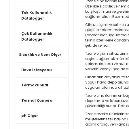
Tzone cihazlarının teknik
Özellikle sıcaklık ve nem 
karşılaştırması ve gereki
Tek Kullanımlık
sağlanmalıdır. Bazı model
Datalogger
Cihaz seçimi yapılırken u
güçlü bir alarm mekanizma
Çok Kullanımlık
Laboratuvar uygulamaları
Datalogger
teknik özelliklerle donat
şekilde ilerletir.
Tzone ölçüm cihazlarının
Sıcaklık ve Nem Ölçer
erişim sağlamak mümkündü
çalışmalarında ve hızlı r
verilerini detaylı şekilde 
Hava İstasyonu
Cihazların dayanıklı tasa
Soğuk hava depoları, nakl
Termokupllar
uygulamalarında cihazla
Tzone cihazlarının en büy
Termal Kamera
depolama ve laboratuvar a
güvenilirliği sunar. Elde 
Tzone marka ürünlerin sa
pH Ölçer
müşterilerine tek başına 
alarm aralığı, veri kayıt 