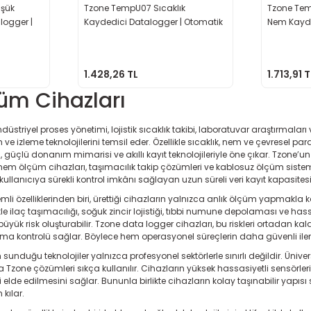
üşük
Tzone TempU07 Sıcaklık
Tzone Tem
logger |
Kaydedici Datalogger | Otomatik
Nem Kayde
PDF Rapor
Otomatik 
1.428,26 TL
1.713,91 T
üm Cihazları
düstriyel proses yönetimi, lojistik sıcaklık takibi, laboratuvar araştırmal
ve izleme teknolojilerini temsil eder. Özellikle sıcaklık, nem ve çevresel pa
, güçlü donanım mimarisi ve akıllı kayıt teknolojileriyle öne çıkar. Tzone
, nem ölçüm cihazları, taşımacılık takip çözümleri ve kablosuz ölçüm sistemle
ullanıcıya sürekli kontrol imkânı sağlayan uzun süreli veri kayıt kapasites
li özelliklerinden biri, ürettiği cihazların yalnızca anlık ölçüm yapmakla
le ilaç taşımacılığı, soğuk zincir lojistiği, tıbbi numune depolaması ve has
 büyük risk oluşturabilir. Tzone data logger cihazları, bu riskleri ortadan kal
ama kontrolü sağlar. Böylece hem operasyonel süreçlerin daha güvenli ile
unduğu teknolojiler yalnızca profesyonel sektörlerle sınırlı değildir. Üniver
a Tzone çözümleri sıkça kullanılır. Cihazların yüksek hassasiyetli sensörleri
i elde edilmesini sağlar. Bununla birlikte cihazların kolay taşınabilir yapı
kılar.