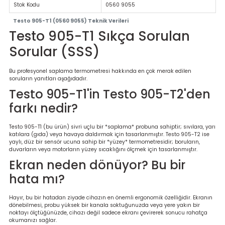
Stok Kodu
0560 9055
Testo 905-T1 (0560 9055) Teknik Verileri
Testo 905-T1 Sıkça Sorulan
Sorular (SSS)
Bu profesyonel saplama termometresi hakkında en çok merak edilen
soruların yanıtları aşağıdadır.
Testo 905-T1'in Testo 905-T2'den
farkı nedir?
Testo 905-T1 (bu ürün) sivri uçlu bir *saplama* probuna sahiptir; sıvılara, yarı
katılara (gıda) veya havaya daldırmak için tasarlanmıştır. Testo 905-T2 ise
yaylı, düz bir sensör ucuna sahip bir *yüzey* termometresidir; boruların,
duvarların veya motorların yüzey sıcaklığını ölçmek için tasarlanmıştır.
Ekran neden dönüyor? Bu bir
hata mı?
Hayır, bu bir hatadan ziyade cihazın en önemli ergonomik özelliğidir. Ekranın
dönebilmesi, probu yüksek bir kanala soktuğunuzda veya yere yakın bir
noktayı ölçtüğünüzde, cihazı değil sadece ekranı çevirerek sonucu rahatça
okumanızı sağlar.