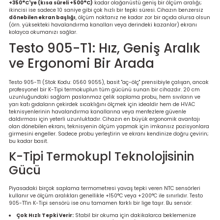
+350°C'ye (kısa süreli +500°C)
kadar olağanüstü geniş bir ölçüm aralığı;
re
ikincisi ise sadece 10 saniye gibi çok hızlı bir tepki süresi. Cihazın benzersiz
dönebilen ekran başlığı
, ölçüm noktanız ne kadar zor bir açıda olursa olsun
(örn. yüksekteki havalandırma kanalları veya derindeki kazanlar) ekranı
metresi
kolayca okumanızı sağlar.
Testo 905-T1: Hız, Geniş Aralık
treler
ve Ergonomi Bir Arada
ihazları
Testo 905-T1 (Stok Kodu: 0560 9055), basit "aç-ölç" prensibiyle çalışan, ancak
profesyonel bir K-Tipi termokuplun tüm gücünü sunan bir cihazdır. 20 cm
uzunluğundaki sağlam paslanmaz çelik saplama probu, hem sıvıların ve
klık Ölçerler
yarı katı gıdaların çekirdek sıcaklığını ölçmek için idealdir hem de HVAC
teknisyenlerinin havalandırma kanallarına veya menfezlere güvenle
daldırması için yeterli uzunluktadır. Cihazın en büyük ergonomik avantajı
olan dönebilen ekranı, teknisyenin ölçüm yapmak için imkansız pozisyonlara
iz Cihazı
tre
girmesini engeller. Sadece probu yerleştirin ve ekranı kendinize doğru çevirin;
bu kadar basit.
ihazları
K-Tipi Termokupl Teknolojisinin
Gücü
Piyasadaki birçok saplama termometresi yavaş tepki veren NTC sensörleri
kullanır ve ölçüm aralıkları genellikle +150°C veya +200°C ile sınırlıdır. Testo
dektörü
905-T1'in K-Tipi sensörü ise onu tamamen farklı bir lige taşır. Bu sensör:
Çok Hızlı Tepki Verir:
Stabil bir okuma için dakikalarca beklemenize