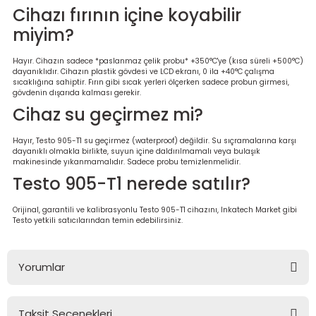
Cihazı fırının içine koyabilir
miyim?
Hayır. Cihazın sadece *paslanmaz çelik probu* +350°C'ye (kısa süreli +500°C)
dayanıklıdır. Cihazın plastik gövdesi ve LCD ekranı, 0 ila +40°C çalışma
sıcaklığına sahiptir. Fırın gibi sıcak yerleri ölçerken sadece probun girmesi,
gövdenin dışarıda kalması gerekir.
Cihaz su geçirmez mi?
Hayır, Testo 905-T1 su geçirmez (waterproof) değildir. Su sıçramalarına karşı
dayanıklı olmakla birlikte, suyun içine daldırılmamalı veya bulaşık
makinesinde yıkanmamalıdır. Sadece probu temizlenmelidir.
Testo 905-T1 nerede satılır?
Orijinal, garantili ve kalibrasyonlu Testo 905-T1 cihazını, Inkatech Market gibi
Testo yetkili satıcılarından temin edebilirsiniz.
Yorumlar
Taksit Seçenekleri