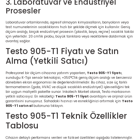
3. Laboratuvar ve Endüstriyel
Prosesler
Laboratuvar ortamlarında, agresif olmayan kimyasalların, banyoların veya
test numunelerinin sıcaklıklarını hızlı bir şekilde ölçmek için kullanılır. Geniş
ölçüm aralığı, birçok endüstriyel prosesin (plastik, boya, reçine) sıcaklık takibi
için yeterlidir. 20 cm'lik probu, büyük tanklara veya reaktörlere daldırmak için
avantaj sağlar.
Testo 905-T1 Fiyatı ve Satın
Alma (Yetkili Satıcı)
Profesyonel bir ölçüm cihazına yatırım yaparken,
Testo 905-T1 fiyatı
,
sunduğu K-Tipi sensör teknolojisi, +350°C'lik geniş ölçüm aralığı ve benzersiz
dönebilen ekran ergonomisi ile değerlendirilmelidir. Bu cihaz, size üç farklı
termometrenin (gıda, HVAC ve düşük sıcaklıklı endüstriyel) işlevselliğini tek
bir uygun maliyetli pakette sunar. Inkatech Market olarak, Testo markasının
yetkili satıcısıyız. En rekabetçi
Testo 905-T1 fiyat
avantajını ve orijinal ürün
garantisini sunuyoruz. Sahadaki hızınızı ve esnekliğinizi artırmak için
Testo
905-T1 satın al
butonuna tıklayın.
Testo 905-T1 Teknik Özellikler
Tablosu
Cihazın detaylı performans verileri ve fiziksel özellikleri aşağıda listelenmiştir.