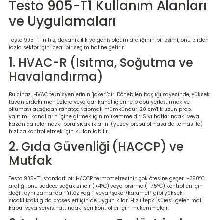
Testo 905-T1 Kullanım Alanları
ve Uygulamaları
Testo 905-T1'in hız, dayanıklılık ve geniş ölçüm aralığının birleşimi, onu birden
fazla sektör için ideal bir seçim haline getirir.
1. HVAC-R (Isıtma, Soğutma ve
Havalandırma)
Bu cihaz, HVAC teknisyenlerinin "jokeri"dir. Dönebilen başlığı sayesinde, yüksek
tavanlardaki menfezlere veya dar kanal içlerine probu yerleştirmek ve
okumayı aşağıdan rahatça yapmak mümkündür. 20 cm'lik uzun prob,
yalıtımlı kanalların içine girmek için mükemmeldir. Sıvı hatlarındaki veya
kazan dairelerindeki boru sıcaklıklarını (yüzey probu olmasa da temas ile)
hızlıca kontrol etmek için kullanılabilir.
2. Gıda Güvenliği (HACCP) ve
Mutfak
Testo 905-T1, standart bir HACCP termometresinin çok ötesine geçer. +350°C
aralığı, onu sadece soğuk zincir (+4°C) veya pişirme (+75°C) kontrolleri için
değil, aynı zamanda *fritöz yağı* veya *şeker/karamel* gibi yüksek
sıcaklıktaki gıda prosesleri için de uygun kılar. Hızlı tepki süresi, gelen mal
kabul veya servis hattındaki seri kontroller için mükemmeldir.