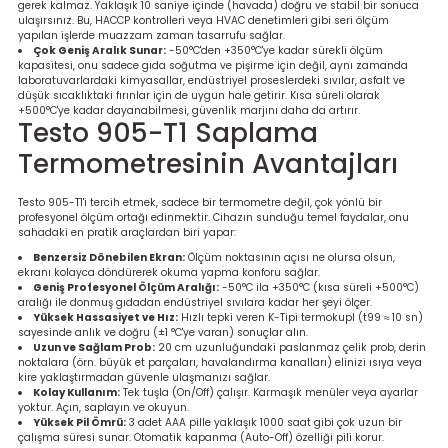
gerek kalmaz. Yaklaşık 10 saniye içinde (havada) doğru ve stabil bir sonuca
Ölçüm Cihazı
ulaşırsınız. Bu, HACCP kontrolleri veya HVAC denetimleri gibi seri ölçüm
yapılan işlerde muazzam zaman tasarrufu sağlar.
Çok Geniş Aralık Sunar:
-50°C'den +350°C'ye kadar sürekli ölçüm
kapasitesi, onu sadece gıda soğutma ve pişirme için değil, aynı zamanda
laboratuvarlardaki kimyasallar, endüstriyel proseslerdeki sıvılar, asfalt ve
düşük sıcaklıktaki fırınlar için de uygun hale getirir. Kısa süreli olarak
üteç
+500°C'ye kadar dayanabilmesi, güvenlik marjını daha da artırır.
Testo 905-T1 Saplama
Termometresinin Avantajları
Testo 905-T1'i tercih etmek, sadece bir termometre değil, çok yönlü bir
profesyonel ölçüm ortağı edinmektir. Cihazın sunduğu temel faydalar, onu
sahadaki en pratik araçlardan biri yapar:
it Cihazı
Benzersiz Dönebilen Ekran:
Ölçüm noktasının açısı ne olursa olsun,
ekranı kolayca döndürerek okuma yapma konforu sağlar.
Geniş Profesyonel Ölçüm Aralığı:
-50°C ila +350°C (kısa süreli +500°C)
zları
aralığı ile donmuş gıdadan endüstriyel sıvılara kadar her şeyi ölçer.
Yüksek Hassasiyet ve Hız:
Hızlı tepki veren K-Tipi termokupl (t99 ≈ 10 sn)
sayesinde anlık ve doğru (±1 °C'ye varan) sonuçlar alın.
Uzun ve Sağlam Prob:
20 cm uzunluğundaki paslanmaz çelik prob, derin
nlık Ölçer
noktalara (örn. büyük et parçaları, havalandırma kanalları) elinizi ısıya veya
kire yaklaştırmadan güvenle ulaşmanızı sağlar.
Kolay Kullanım:
Tek tuşla (On/Off) çalışır. Karmaşık menüler veya ayarlar
yoktur. Açın, saplayın ve okuyun.
Yüksek Pil Ömrü:
3 adet AAA pille yaklaşık 1000 saat gibi çok uzun bir
çalışma süresi sunar. Otomatik kapanma (Auto-Off) özelliği pili korur.