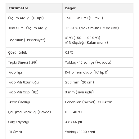
Parametre
Değer
Ölçüm Aralığı (K-Tipi)
-50 … +350 °C (Sürekli)
Kısa Süreli Ölçüm Aralığı
+500 °C (Maksimum 1-2 dakika)
±1 °C (-50 … +99.9 °C)
Doğruluk (Hassasiyet)
±1 % ölç.değ. (Kalan aralık)
Çözünürlük
0.1 °C
Tepki Süresi (t99)
Yaklaşık 10 saniye (Havada)
Prob Tipi
K-Tipi Termokupl (TC Tip K)
Prob Mili Uzunluğu
200 mm (20 cm)
Prob Mili Çapı (Uç)
3 mm (sivri uçlu)
Ekran Özelliği
Dönebilen (Swivel) LCD Ekran
Çalışma Sıcaklığı (Gövde)
0 … +40 °C
Güç Kaynağı
3 x AAA pil
Pil Ömrü
Yaklaşık 1000 saat