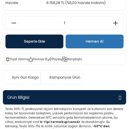
Havale
6.158,28 TL (%5,00 havale indirimi)
rü
etre
etre
etre
Sepete Ekle
Hemen Al
tresi
Fiyat Alarmı
Tavsiye Et
Paylaş
Karşılaştır
resi
ometreler
Aynı Gün Kargo
Kampanyalı Ürün
Ürün Bilgisi
ometreler
Testo 905-T1, profesyonel ölçüm teknolojisini kompakt ve kullanımı son derece
kolay bir tasarımda birleştiren, yüksek performanslı bir saplama problu
termometredir. Geleneksel NTC sensörlü gıda termometrelerinin aksine, bu
mometre
cihaz, endüstriyel sınıf
K-Tipi termokupl sensör
ile donatılmıştır. Bu
teknoloji, Testo 905-T1'e iki kritik üstünlük sağlar: Birincisi,
-50°C'den