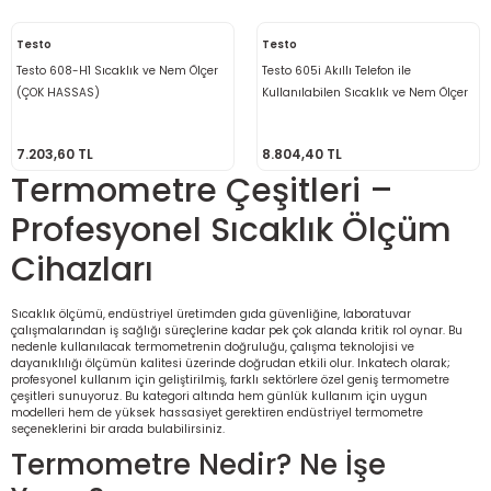
Testo
Testo
Testo 608-H1 Sıcaklık ve Nem Ölçer
Testo 605i Akıllı Telefon ile
(ÇOK HASSAS)
Kullanılabilen Sıcaklık ve Nem Ölçer
7.203,60 TL
8.804,40 TL
Termometre Çeşitleri –
Profesyonel Sıcaklık Ölçüm
Cihazları
Sıcaklık ölçümü, endüstriyel üretimden gıda güvenliğine, laboratuvar
çalışmalarından iş sağlığı süreçlerine kadar pek çok alanda kritik rol oynar. Bu
nedenle kullanılacak termometrenin doğruluğu, çalışma teknolojisi ve
dayanıklılığı ölçümün kalitesi üzerinde doğrudan etkili olur. Inkatech olarak;
profesyonel kullanım için geliştirilmiş, farklı sektörlere özel geniş termometre
çeşitleri sunuyoruz. Bu kategori altında hem günlük kullanım için uygun
modelleri hem de yüksek hassasiyet gerektiren endüstriyel termometre
seçeneklerini bir arada bulabilirsiniz.
Termometre Nedir? Ne İşe