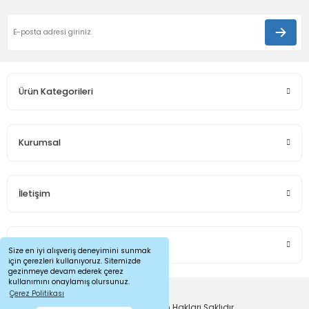
Ürün Kategorileri
Kurumsal
İletişim
Sosyal Medya
Size en iyi alışveriş deneyimini sunmak
için çerezleri kullanıyoruz. Sitemizde
gezinmeye devam ederek çerez
kullanımını onaylamış olursunuz.
Çerez Politikası
İnkatech © 2024 - Tüm Hakları Saklıdır.