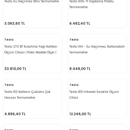
Testo Su Geçirmez Mini Termometre
Testo 905-T1 Saplama Problu
re
Termometre
metresi
3.063,60 TL
6.482,40 TL
treler
Testo
Testo
Testo 270 BT Kızartma Yağı Kalitesi
Testo 104 - Su Geçirmez, Katlanabilir
ihazları
Ölçüm Cihazı | Polar Madde Ölçer |
Termometre
Bluetooth Bağlantılı
klık Ölçerler
33.810,00 TL
8.448,00 TL
iz Cihazı
tre
Testo
Testo
ihazları
Testo 103 Katlanır Çubuklu Çok
Testo 831 İnfrared Sıcaklık Ölçüm
Hassas Termometre
Cihaz
4.886,40 TL
12.246,00 TL
dektörü