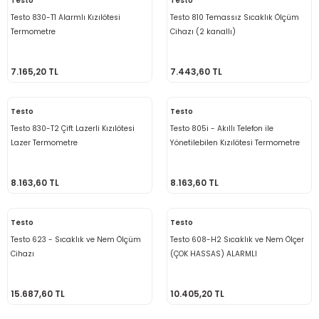
Testo
Testo
Ölçüm Cihazı
Testo 830-T1 Alarmlı Kızılötesi
Testo 810 Temassız Sıcaklık Ölçüm
Termometre
Cihazı (2 kanallı)
7.165,20 TL
7.443,60 TL
üteç
Testo
Testo
Testo 830-T2 Çift Lazerli Kızılötesi
Testo 805i - Akıllı Telefon ile
Lazer Termometre
Yönetilebilen Kızılötesi Termometre
it Cihazı
8.163,60 TL
8.163,60 TL
zları
Testo
Testo
Testo 623 - Sıcaklık ve Nem Ölçüm
Testo 608-H2 Sıcaklık ve Nem Ölçer
nlık Ölçer
Cihazı
(ÇOK HASSAS) ALARMLI
15.687,60 TL
10.405,20 TL