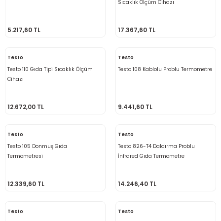
Sıcaklık Ölçüm Cihazı
rü
etre
5.217,60 TL
17.367,60 TL
etre
Testo
Testo
etre
Testo 110 Gıda Tipi Sıcaklık Ölçüm
Testo 108 Kablolu Problu Termometre
Cihazı
tresi
12.672,00 TL
9.441,60 TL
resi
ometreler
Testo
Testo
Testo 105 Donmuş Gıda
Testo 826-T4 Daldırma Problu
Termometresi
İnfrared Gıda Termometre
ometreler
12.339,60 TL
14.246,40 TL
mometre
Testo
Testo