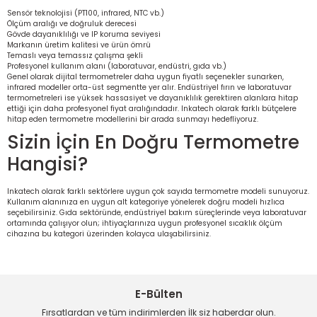
Sensör teknolojisi (PT100, infrared, NTC vb.)
Ölçüm aralığı ve doğruluk derecesi
Gövde dayanıklılığı ve IP koruma seviyesi
Markanın üretim kalitesi ve ürün ömrü
Temaslı veya temassız çalışma şekli
Profesyonel kullanım alanı (laboratuvar, endüstri, gıda vb.)
Genel olarak dijital termometreler daha uygun fiyatlı seçenekler sunarken,
infrared modeller orta-üst segmentte yer alır. Endüstriyel fırın ve laboratuvar
termometreleri ise yüksek hassasiyet ve dayanıklılık gerektiren alanlara hitap
ettiği için daha profesyonel fiyat aralığındadır. Inkatech olarak farklı bütçelere
hitap eden termometre modellerini bir arada sunmayı hedefliyoruz.
Sizin İçin En Doğru Termometre
Hangisi?
Inkatech olarak farklı sektörlere uygun çok sayıda termometre modeli sunuyoruz.
Kullanım alanınıza en uygun alt kategoriye yönelerek doğru modeli hızlıca
seçebilirsiniz. Gıda sektöründe, endüstriyel bakım süreçlerinde veya laboratuvar
ortamında çalışıyor olun; ihtiyaçlarınıza uygun profesyonel sıcaklık ölçüm
cihazına bu kategori üzerinden kolayca ulaşabilirsiniz.
E-Bülten
Fırsatlardan ve tüm indirimlerden İlk siz haberdar olun.