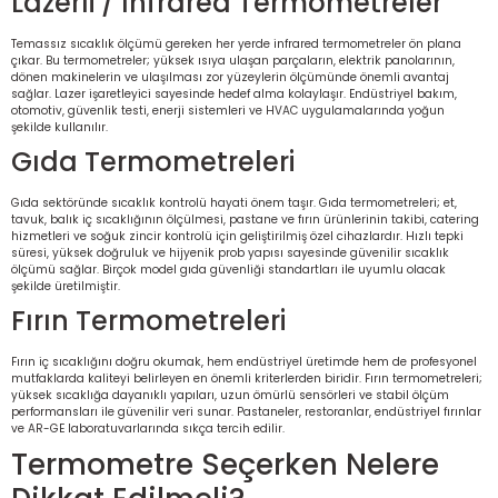
Lazerli / Infrared Termometreler
Temassız sıcaklık ölçümü gereken her yerde infrared termometreler ön plana
çıkar. Bu termometreler; yüksek ısıya ulaşan parçaların, elektrik panolarının,
dönen makinelerin ve ulaşılması zor yüzeylerin ölçümünde önemli avantaj
sağlar. Lazer işaretleyici sayesinde hedef alma kolaylaşır. Endüstriyel bakım,
otomotiv, güvenlik testi, enerji sistemleri ve HVAC uygulamalarında yoğun
şekilde kullanılır.
Gıda Termometreleri
Gıda sektöründe sıcaklık kontrolü hayati önem taşır. Gıda termometreleri; et,
tavuk, balık iç sıcaklığının ölçülmesi, pastane ve fırın ürünlerinin takibi, catering
hizmetleri ve soğuk zincir kontrolü için geliştirilmiş özel cihazlardır. Hızlı tepki
süresi, yüksek doğruluk ve hijyenik prob yapısı sayesinde güvenilir sıcaklık
ölçümü sağlar. Birçok model gıda güvenliği standartları ile uyumlu olacak
şekilde üretilmiştir.
Fırın Termometreleri
Fırın iç sıcaklığını doğru okumak, hem endüstriyel üretimde hem de profesyonel
mutfaklarda kaliteyi belirleyen en önemli kriterlerden biridir. Fırın termometreleri;
yüksek sıcaklığa dayanıklı yapıları, uzun ömürlü sensörleri ve stabil ölçüm
performansları ile güvenilir veri sunar. Pastaneler, restoranlar, endüstriyel fırınlar
ve AR-GE laboratuvarlarında sıkça tercih edilir.
Termometre Seçerken Nelere