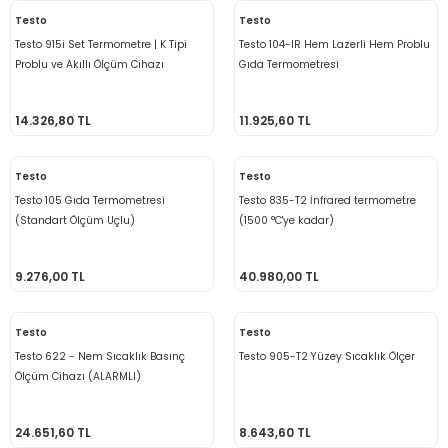
Testo
Testo
Testo 915i Set Termometre | K Tipi
Testo 104-IR Hem Lazerli Hem Problu
Problu ve Akıllı Ölçüm Cihazı
Gıda Termometresi
14.326,80 TL
11.925,60 TL
Testo
Testo
Testo 105 Gıda Termometresi
Testo 835-T2 İnfrared termometre
(Standart Ölçüm Uçlu)
(1500 °C'ye kadar)
9.276,00 TL
40.980,00 TL
Testo
Testo
Testo 622 - Nem Sıcaklık Basınç
Testo 905-T2 Yüzey Sıcaklık Ölçer
Ölçüm Cihazı (ALARMLI)
24.651,60 TL
8.643,60 TL