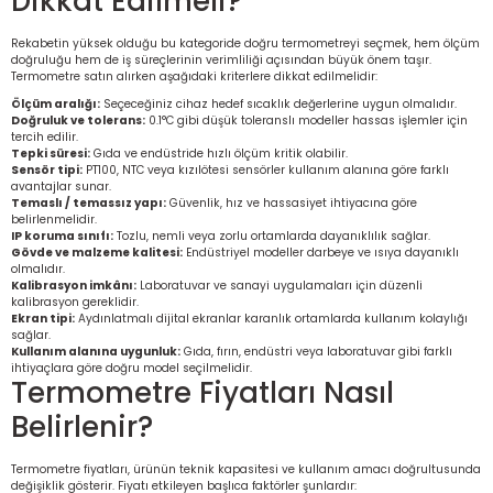
Dikkat Edilmeli?
Rekabetin yüksek olduğu bu kategoride doğru termometreyi seçmek, hem ölçüm
doğruluğu hem de iş süreçlerinin verimliliği açısından büyük önem taşır.
Termometre satın alırken aşağıdaki kriterlere dikkat edilmelidir:
Ölçüm aralığı:
Seçeceğiniz cihaz hedef sıcaklık değerlerine uygun olmalıdır.
Doğruluk ve tolerans:
0.1°C gibi düşük toleranslı modeller hassas işlemler için
tercih edilir.
Tepki süresi:
Gıda ve endüstride hızlı ölçüm kritik olabilir.
Sensör tipi:
PT100, NTC veya kızılötesi sensörler kullanım alanına göre farklı
avantajlar sunar.
Temaslı / temassız yapı:
Güvenlik, hız ve hassasiyet ihtiyacına göre
belirlenmelidir.
IP koruma sınıfı:
Tozlu, nemli veya zorlu ortamlarda dayanıklılık sağlar.
Gövde ve malzeme kalitesi:
Endüstriyel modeller darbeye ve ısıya dayanıklı
olmalıdır.
Kalibrasyon imkânı:
Laboratuvar ve sanayi uygulamaları için düzenli
kalibrasyon gereklidir.
Ekran tipi:
Aydınlatmalı dijital ekranlar karanlık ortamlarda kullanım kolaylığı
sağlar.
Kullanım alanına uygunluk:
Gıda, fırın, endüstri veya laboratuvar gibi farklı
ihtiyaçlara göre doğru model seçilmelidir.
Termometre Fiyatları Nasıl
Belirlenir?
Termometre fiyatları, ürünün teknik kapasitesi ve kullanım amacı doğrultusunda
değişiklik gösterir. Fiyatı etkileyen başlıca faktörler şunlardır: