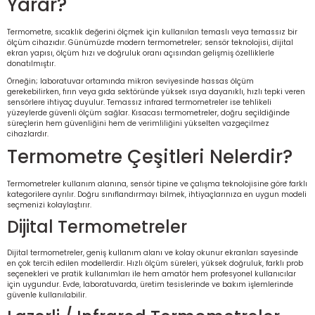
Yarar?
Termometre, sıcaklık değerini ölçmek için kullanılan temaslı veya temassız bir
ölçüm cihazıdır. Günümüzde modern termometreler; sensör teknolojisi, dijital
ekran yapısı, ölçüm hızı ve doğruluk oranı açısından gelişmiş özelliklerle
donatılmıştır.
Örneğin; laboratuvar ortamında mikron seviyesinde hassas ölçüm
gerekebilirken, fırın veya gıda sektöründe yüksek ısıya dayanıklı, hızlı tepki veren
sensörlere ihtiyaç duyulur. Temassız infrared termometreler ise tehlikeli
yüzeylerde güvenli ölçüm sağlar. Kısacası termometreler, doğru seçildiğinde
süreçlerin hem güvenliğini hem de verimliliğini yükselten vazgeçilmez
cihazlardır.
Termometre Çeşitleri Nelerdir?
Termometreler kullanım alanına, sensör tipine ve çalışma teknolojisine göre farklı
kategorilere ayrılır. Doğru sınıflandırmayı bilmek, ihtiyaçlarınıza en uygun modeli
seçmenizi kolaylaştırır.
Dijital Termometreler
Dijital termometreler, geniş kullanım alanı ve kolay okunur ekranları sayesinde
en çok tercih edilen modellerdir. Hızlı ölçüm süreleri, yüksek doğruluk, farklı prob
seçenekleri ve pratik kullanımları ile hem amatör hem profesyonel kullanıcılar
için uygundur. Evde, laboratuvarda, üretim tesislerinde ve bakım işlemlerinde
güvenle kullanılabilir.