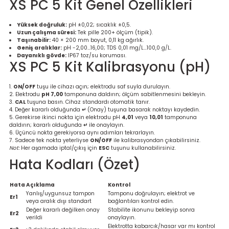
XS PC 5 Kit Genel Özellikleri
re
Yüksek doğruluk:
pH ±0,02; sıcaklık ±0,5.
Uzun çalışma süresi:
Tek pille 200+ ölçüm (tipik).
metresi
Taşınabilir:
40 × 200 mm boyut, 0,11 kg ağırlık.
Geniş aralıklar:
pH -2,00…16,00; TDS 0,01 mg/L…100,0 g/L.
Dayanıklı gövde:
IP67 toz/su koruması.
treler
XS PC 5 Kit Kalibrasyonu (pH)
ihazları
ON/OFF
tuşu ile cihazı açın; elektrodu saf suyla durulayın.
Elektrodu
pH 7,00
tamponuna daldırın; ölçüm sabitlenmesini bekleyin.
CAL
tuşuna basın. Cihaz standardı otomatik tanır.
klık Ölçerler
Değer kararlı olduğunda
↵
(Onay) tuşuna basarak noktayı kaydedin.
Gerekirse ikinci nokta için elektrodu pH
4,01
veya
10,01
tamponuna
daldırın; kararlı olduğunda
↵
ile onaylayın.
Üçüncü nokta gerekiyorsa aynı adımları tekrarlayın.
iz Cihazı
tre
Sadece tek nokta yeterliyse
ON/OFF
ile kalibrasyondan çıkabilirsiniz.
Not:
Her aşamada iptal/çıkış için
ESC
tuşunu kullanabilirsiniz.
ihazları
Hata Kodları (Özet)
Hata
Açıklama
Kontrol
Yanlış/uygunsuz tampon
Tamponu doğrulayın; elektrot ve
Er1
veya aralık dışı standart
bağlantıları kontrol edin.
dektörü
Değer kararlı değilken onay
Stabilite ikonunu bekleyip sonra
Er2
verildi
onaylayın.
Elektrotta kabarcık/hasar var mı kontrol