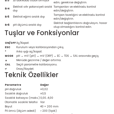
Er3
≥3 dakikada stabil olmuyor
Ölçüm Cihazı
edin; gerekirse değiştirin.
Elektrot sıfır potansiyeli aralık
Tamponları ve elektrodu kontrol
Er4
dışı
edin/değiştirin.
Tampon tazeliğini ve elektrodu kontrol
Er5
Elektrot eğimi aralık dışı
edin/değiştirin.
Elektrot bağlantılarını doğrulayın; hasar
Er6
pH ölçümü aralık dışı
olup olmadığını kontrol edin.
üteç
Tuşlar ve Fonksiyonlar
ON/OFF
Aç/Kapat.
ESC
Kurulum veya kalibrasyondan çıkış.
*
Arka ışığı aç/kapat.
MODE
pH → mV (pH) → mV (ORP) → EC → TDS → SAL arasında geçiş.
▲
Menüde gezinme / değer artırma.
it Cihazı
CAL
Seçili parametre kalibrasyonu.
↵
Onay/Kaydet.
Teknik Özellikler
zları
Parametre
Değer
pH doğruluk
±0,02
nlık Ölçer
Sıcaklık doğruluk
±0,5
Sıcaklık katsayısı (maks.)
0,00…4,00
Otomatik sıcaklık telafisi
Var
Boyut
40 × 200 mm
Pil ömrü (ölçüm adedi)
> 200 (tipik)