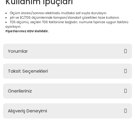
Kullanım İpuçları
Ölçüm öncesi/sonrası elektrodu mutlaka saf suyla durulayın.
pH ve EC/TDS ölçümlerinde tampon/standart çözeltileri taze kullanın.
TDS ölçümü, seçilen TDS faktörüne bağlıdır; numune tipinize uygun faktörü
ayarlayın.
Fiyatlarımız KDV dahildir.
Yorumlar
Taksit Seçenekleri
Bu ürüne ilk yorumu siz yapın!
Önerileriniz
Yorum Yaz
Bu ürünün fiyat bilgisi, resim, ürün açıklamalarında ve diğer
konularda yetersiz gördüğünüz noktaları öneri formunu
Alışveriş Deneyimi
kullanarak tarafımıza iletebilirsiniz.
Görüş ve önerileriniz için teşekkür ederiz.
Sitemize ilk yorumu siz yapın!