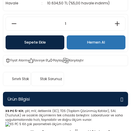
Havale
10.634,50 TL (%5,00 havale indirimi)
rü
etre
etre
etre
Sepete Ekle
Hemen Al
tresi
Fiyat Alarmı
Tavsiye Et
Paylaş
Karşılaştır
resi
ometreler
Sınırlı Stok
Stok Sorunuz
Ürün Bilgisi
ometreler
XS PC 5-Kit
; pH, mV, iletkenlik (EC), TDS (Toplam Çözünmüş Katılar), SAL
(Tuzluluk) ve sıcaklık ölçümlerini tek cihazda birleştirir. Laboratuvar ve saha
uygulamalarında hızlı, taşınabilir ve doğru ölçüm sunar.
mometre