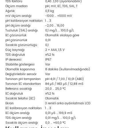
TDS faktörü
0,40…1,00 (ayarlanabilir)
Ölçüm modları
pH, mV, EC, TDS, SAL, T
Ağırlık
0,11 kg
mV ölçüm aralığı
−1000 … +1000 mV
pH kalibrasyon noktaları
1 … 3
pH ölçüm aralığı
−2,00 … 16,00
Tuzluluk (SAL) aralığı
0,1 mg/L … 100,0 g/L
EC çözünürlük
Otomatik skalaya göre
pH çözünürlük
0,01
Sıcaklık çözünürlüğü
0,1
Güç kaynağı
2 × AAA, 1,5 V
TDS doğruluk
±%2 fs
IP derecesi
IP67
Stabilite göstergesi
Var
Otomatik kapanma
8 dakika (kullanılmadığında)
Değiştirilebilir sensör
Var
Tanınan pH tamponları
pH 4,01 / 7,00 / 10,01 (ABD)
Tanınan EC standartları
84 µS / 1413 µS / 12,88 mS
Referans sıcaklığı
20,0 … 25,0 °C
EC doğruluk
±%2 fs
Sıcaklık telafisi (EC)
Otomatik
Ekran
3 renkli arka aydınlatmalı LCD
EC kalibrasyon noktaları
1 … 3
EC ölçüm aralığı
0,01 µS … 199,9 mS
TDS ölçüm aralığı
0,01 mg/L … 100,0 g/L
Sıcaklık ölçüm aralığı
0,0 … +60,0 °C