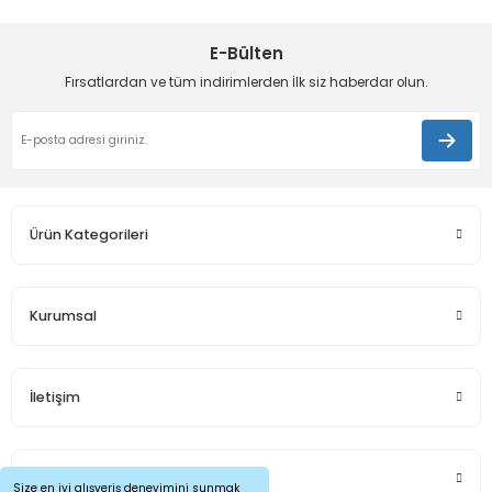
Ürün resmi kalitesiz, bozuk veya görüntülenemiyor.
Ürün açıklamasında eksik bilgiler bulunuyor.
E-Bülten
Deneyimini Paylaş
Ürün bilgilerinde hatalar bulunuyor.
Fırsatlardan ve tüm indirimlerden İlk siz haberdar olun.
Ürün fiyatı diğer sitelerden daha pahalı.
Bu ürüne benzer farklı alternatifler olmalı.
Ürün Kategorileri
Gönder
Kurumsal
İletişim
Sosyal Medya
Size en iyi alışveriş deneyimini sunmak