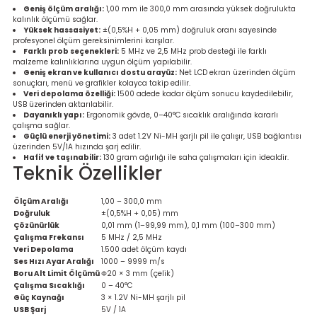
Geniş ölçüm aralığı:
1,00 mm ile 300,0 mm arasında yüksek doğrulukta
re
kalınlık ölçümü sağlar.
Yüksek hassasiyet:
±(0,5%H + 0,05 mm) doğruluk oranı sayesinde
profesyonel ölçüm gereksinimlerini karşılar.
metresi
Farklı prob seçenekleri:
5 MHz ve 2,5 MHz prob desteği ile farklı
malzeme kalınlıklarına uygun ölçüm yapılabilir.
Geniş ekran ve kullanıcı dostu arayüz:
Net LCD ekran üzerinden ölçüm
treler
sonuçları, menü ve grafikler kolayca takip edilir.
Veri depolama özelliği:
1500 adede kadar ölçüm sonucu kaydedilebilir,
USB üzerinden aktarılabilir.
ihazları
Dayanıklı yapı:
Ergonomik gövde, 0–40°C sıcaklık aralığında kararlı
çalışma sağlar.
Güçlü enerji yönetimi:
3 adet 1.2V Ni-MH şarjlı pil ile çalışır, USB bağlantısı
üzerinden 5V/1A hızında şarj edilir.
klık Ölçerler
Hafif ve taşınabilir:
130 gram ağırlığı ile saha çalışmaları için idealdir.
Teknik Özellikler
iz Cihazı
tre
Ölçüm Aralığı
1,00 – 300,0 mm
Doğruluk
±(0,5%H + 0,05) mm
ihazları
Çözünürlük
0,01 mm (1–99,99 mm), 0,1 mm (100–300 mm)
Çalışma Frekansı
5 MHz / 2,5 MHz
Veri Depolama
1.500 adet ölçüm kaydı
Ses Hızı Ayar Aralığı
1000 – 9999 m/s
Boru Alt Limit Ölçümü
Φ20 × 3 mm (çelik)
Çalışma Sıcaklığı
0 – 40°C
dektörü
Güç Kaynağı
3 × 1.2V Ni-MH şarjlı pil
USB Şarj
5V / 1A