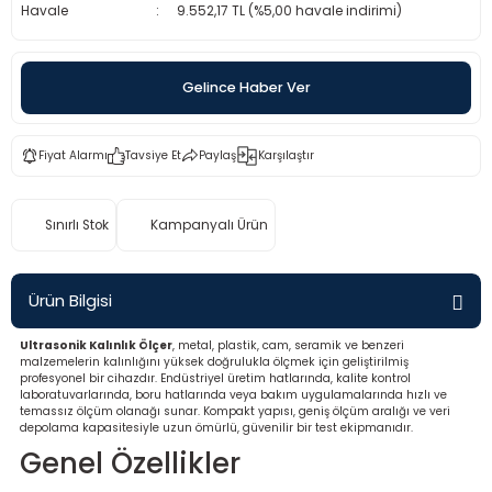
Havale
9.552,17 TL (%5,00 havale indirimi)
rü
etre
etre
Gelince Haber Ver
etre
Fiyat Alarmı
Tavsiye Et
Paylaş
Karşılaştır
tresi
Sınırlı Stok
Kampanyalı Ürün
resi
ometreler
Ürün Bilgisi
Ultrasonik Kalınlık Ölçer
, metal, plastik, cam, seramik ve benzeri
malzemelerin kalınlığını yüksek doğrulukla ölçmek için geliştirilmiş
profesyonel bir cihazdır. Endüstriyel üretim hatlarında, kalite kontrol
laboratuvarlarında, boru hatlarında veya bakım uygulamalarında hızlı ve
ometreler
temassız ölçüm olanağı sunar. Kompakt yapısı, geniş ölçüm aralığı ve veri
depolama kapasitesiyle uzun ömürlü, güvenilir bir test ekipmanıdır.
Genel Özellikler
mometre