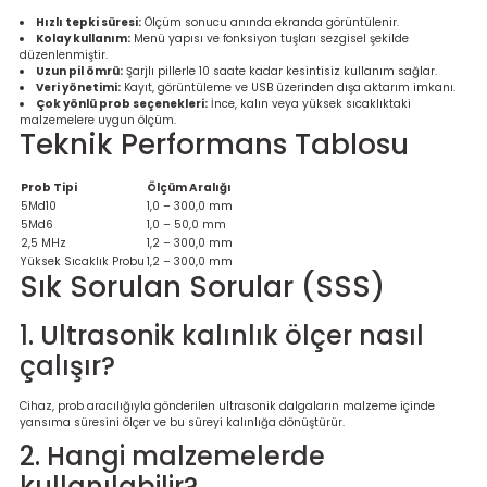
Hızlı tepki süresi:
Ölçüm sonucu anında ekranda görüntülenir.
Kolay kullanım:
Menü yapısı ve fonksiyon tuşları sezgisel şekilde
düzenlenmiştir.
Uzun pil ömrü:
Şarjlı pillerle 10 saate kadar kesintisiz kullanım sağlar.
Veri yönetimi:
Kayıt, görüntüleme ve USB üzerinden dışa aktarım imkanı.
Çok yönlü prob seçenekleri:
İnce, kalın veya yüksek sıcaklıktaki
malzemelere uygun ölçüm.
Teknik Performans Tablosu
Prob Tipi
Ölçüm Aralığı
5Md10
1,0 – 300,0 mm
5Md6
1,0 – 50,0 mm
2,5 MHz
1,2 – 300,0 mm
Yüksek Sıcaklık Probu
1,2 – 300,0 mm
Sık Sorulan Sorular (SSS)
1. Ultrasonik kalınlık ölçer nasıl
çalışır?
Cihaz, prob aracılığıyla gönderilen ultrasonik dalgaların malzeme içinde
yansıma süresini ölçer ve bu süreyi kalınlığa dönüştürür.
2. Hangi malzemelerde
kullanılabilir?