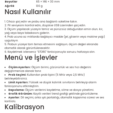
Boyutlar
65 × 146 × 30 mm
Ölçüm Cihazı
Ağırlık
130 g
Nasıl Kullanılır
Cihazı şarj edin ve probu ana bağlantı soketine takın.
Pil seviyesini kontrol edin, düşükse USB üzerinden şarj edin.
üteç
Ölçüm yapılacak yüzeyin temiz ve pürüzsüz olduğundan emin olun; kir,
yağ veya boya tabakasını giderin.
Prob ucuna az miktarda bağlayıcı madde (jel, gliserin veya makine yağı)
uygulayın.
Probun yüzeye tam temas etmesini sağlayın; ölçüm değeri ekranda
otomatik olarak görüntülenecektir.
Kaydetmek isterseniz “STORE” fonksiyonuyla sonucu hafızaya alın.
Menü ve İşlevler
it Cihazı
Ölçüm Ayarları:
Ölçüm birimi, çözünürlük ve ses hızı değerini
değiştirmenize olanak tanır.
Prob Seçimi:
Kullanılan prob tipini (5 MHz veya 2,5 MHz)
zları
belirleyebilirsiniz.
Limit Ayarları:
Yüksek ve düşük kalınlık sınırlarını belirleyip alarm
fonksiyonunu etkinleştirin.
nlık Ölçer
Depolama:
Ölçüm verilerini kaydetme, silme ve dosya yönetimi.
Grafik Görünüm:
Kayıtlı verileri trend grafiği şeklinde görüntüleme.
Ayarlar:
Dil seçimi, arka ışık parlaklığı, otomatik kapanma süresi ve ses
kontrolü.
Kalibrasyon