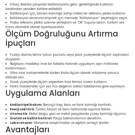
Cihaz, fabrika çıkışında kalibrasyonlu gelir; gerektiğinde kullanıcı
tarafından yeniden kalibre edilebilir.
Kalibrasyon için, bilinen kalınlığa sahip metal bir referans plaka kullanın.
Kalibrasyon ekranına erişmek için menüde “Kalibrasyon” seçeneğini seçin.
Probu referans plaka üzerine yerleştirin ve “OK” tuşuna basın. Sistem ses
hızını otomatik olarak ayarlayacaktır.
Ölçüm Doğruluğunu Artırma
İpuçları
Yüzeyi daima temiz tutun; pürüzlü veya paslı yüzeylerde ölçüm sapmaları
oluşabilir.
Bağlayıcı maddeyi ince bir tabaka halinde uygulayın, aşırı miktarda
kullanmayın.
Ultra ince malzemelerde birden fazla ölçüm alarak ortalama sonucu
dikkate alın.
Sıcak yüzeylerde ölçüm yaparken kısa temas süresi kullanın.
Farklı malzemeler için ses hızı değerini üretici tablolarına göre ayarlayın.
Uygulama Alanları
Endüstriyel bakım:
Basınçlı kap, boru ve tank kalınlığı kontrolü.
Enerji sektörü:
Türbin, kazan ve boru hatlarında aşınma takibi.
Otomotiv:
Motor bloğu, şasi ve metal parçalarda yüzey kalınlığı ölçümü.
Üretim ve kalite kontrol:
Parça toleranslarının denetimi.
Laboratuvar:
Malzeme araştırmaları ve eğitim amaçlı testler.
Avantajları