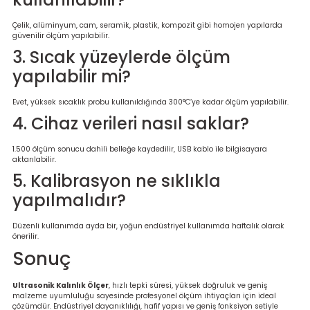
Çelik, alüminyum, cam, seramik, plastik, kompozit gibi homojen yapılarda
güvenilir ölçüm yapılabilir.
3. Sıcak yüzeylerde ölçüm
yapılabilir mi?
Evet, yüksek sıcaklık probu kullanıldığında 300°C’ye kadar ölçüm yapılabilir.
4. Cihaz verileri nasıl saklar?
1.500 ölçüm sonucu dahili belleğe kaydedilir, USB kablo ile bilgisayara
aktarılabilir.
5. Kalibrasyon ne sıklıkla
yapılmalıdır?
Düzenli kullanımda ayda bir, yoğun endüstriyel kullanımda haftalık olarak
önerilir.
Sonuç
Ultrasonik Kalınlık Ölçer
, hızlı tepki süresi, yüksek doğruluk ve geniş
malzeme uyumluluğu sayesinde profesyonel ölçüm ihtiyaçları için ideal
çözümdür. Endüstriyel dayanıklılığı, hafif yapısı ve geniş fonksiyon setiyle