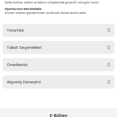
kalite kontrol, üretim ve bakım süreçlerinde güvenilir sonuçlar sunar.
Fiyatlarımız KDV Dahildir.
Ürünler stoktan gönderimlidir ve faturalı olarak teslim edilir.
Yorumlar
Taksit Seçenekleri
Bu ürüne ilk yorumu siz yapın!
Önerileriniz
Yorum Yaz
Bu ürünün fiyat bilgisi, resim, ürün açıklamalarında ve diğer
konularda yetersiz gördüğünüz noktaları öneri formunu
Alışveriş Deneyimi
kullanarak tarafımıza iletebilirsiniz.
Görüş ve önerileriniz için teşekkür ederiz.
Sitemize ilk yorumu siz yapın!
Ürün resmi kalitesiz, bozuk veya görüntülenemiyor.
Ürün açıklamasında eksik bilgiler bulunuyor.
E-Bülten