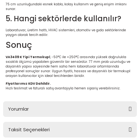
75 cm uzunluğundaki esnek kablo, kolay kullanım ve geniş erişim imkanı
sunar.
5. Hangi sektörlerde kullanılır?
Laboratuvar, üretim hattı, HVAC sistemleri, otomotiv ve gıda sektörlerinde
yaygın olarak tercih edilir.
Sonuç
VA3409 K Tipi Termokupl
, -50°C ile +250°C arasında yüksek doğrulukla
sıcaklık ölçümü yapabilen güvenilir bir sensördür. 77 mm prob uzunluğu ve
dayanıklı yapısı sayesinde hem saha hem laboratuvar ortamlarında
profesyonel sonuçlar sunar. Uygun fiyatlı, hassas ve dayanıklı bir termokupl
arayan kullanıcılar için ideal tercihlerden biridir.
Fiyatlarımız KDV Dahildir.
Hızlı teslimat ve faturalı satış avantajıyla hemen sipariş verebilirsiniz.
Yorumlar
Taksit Seçenekleri
Bu ürüne ilk yorumu siz yapın!