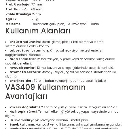
Ölçüm Cihazı
Prob Uzunluğu
77 mm
Prob Kalınlığı
Ø3 mm
Kablo Uzunluğu
75 cm
Ağırlık
28 g
Malzeme
Paslanmaz çelik prob, PVC izolasyonlu kablo
Kullanım Alanları
üteç
Endüstriyel üretim:
Metal işleme, plastik kalıplama ve ısıtma
sistemlerinde sıcaklık kontrolü.
Laboratuvar ortamları:
Kimyasal reaksiyon ve testlerde ısı
değişimlerinin izlenmesi.
Gıda endüstrisi:
Pastörizasyon, pişirme veya depolama süreçlerinde
sıcaklık denetimi.
HVAC sistemleri:
Klima, kazan ve ısı eşanjörlerinde sıcaklık kontrolü.
Otomotiv sektörü:
Motor yüzeyleri, egzoz ve sensör sistemlerinde ısı
it Cihazı
ölçümü.
Enerji tesisleri:
Türbin, buhar ve enerji hatlarında sıcaklık takibi.
VA3409 Kullanmanın
zları
Avantajları
nlık Ölçer
Yüksek doğruluk:
±1°C hata payı ile güvenilir sıcaklık ölçümleri sağlar.
Hızlı tepki süresi:
Termal iletkenliği yüksek uç yapısı sayesinde anında
ölçüm.
Uzun ömürlü yapı:
Korozyona dayanıklı metal prob.
Esnek kullanım:
Kompakt ve hafif tasarım, saha çalışmalarına uygundur.
Geniş cihaz uyumluluğu:
Fluke, UNI-T, Testo, V&A ve benzeri markalarla