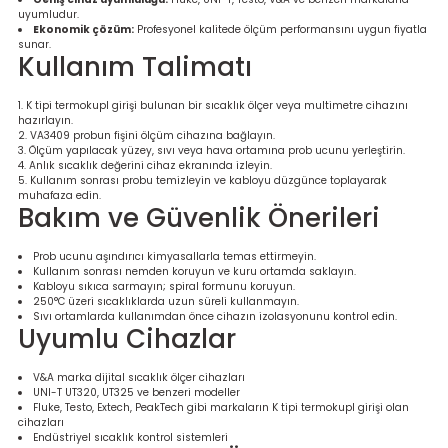
uyumludur.
Ekonomik çözüm:
Profesyonel kalitede ölçüm performansını uygun fiyatla
sunar.
Kullanım Talimatı
K tipi termokupl girişi bulunan bir sıcaklık ölçer veya multimetre cihazını
hazırlayın.
VA3409 probun fişini ölçüm cihazına bağlayın.
Ölçüm yapılacak yüzey, sıvı veya hava ortamına prob ucunu yerleştirin.
Anlık sıcaklık değerini cihaz ekranında izleyin.
Kullanım sonrası probu temizleyin ve kabloyu düzgünce toplayarak
muhafaza edin.
Bakım ve Güvenlik Önerileri
Prob ucunu aşındırıcı kimyasallarla temas ettirmeyin.
Kullanım sonrası nemden koruyun ve kuru ortamda saklayın.
Kabloyu sıkıca sarmayın; spiral formunu koruyun.
250°C üzeri sıcaklıklarda uzun süreli kullanmayın.
Sıvı ortamlarda kullanımdan önce cihazın izolasyonunu kontrol edin.
Uyumlu Cihazlar
V&A marka dijital sıcaklık ölçer cihazları
UNI-T UT320, UT325 ve benzeri modeller
Fluke, Testo, Extech, PeakTech gibi markaların K tipi termokupl girişi olan
cihazları
Endüstriyel sıcaklık kontrol sistemleri