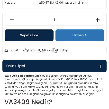
Havale
250,47 TL (%5,00 havale indirimi)
rü
etre
etre
etre
Sepete Ekle
Hemen Al
tresi
Fiyat Alarmı
Tavsiye Et
Paylaş
Karşılaştır
resi
ometreler
Ürün Bilgisi
VA3409 K Tipi Termokupl
, sıcaklık ölçüm uygulamalarında yüksek
hassasiyet sağlayan profesyonel bir sensördür. -50°C ile +250°C arasındaki
sıcaklıkları doğru biçimde ölçebilir. 77 mm uzunluğunda prob ucu, 3 mm
kalınlığı ve 75 cm kablo uzunluğu ile geniş bir kullanım alanı sunar. K tipi
ometreler
termokupl okuyucuya bağlanarak çalışan bu model, sanayi, laboratuvar, gıda
üretimi ve bakım süreçlerinde güvenilir sonuçlar elde etmenizi sağlar.
VA3409 Nedir?
mometre