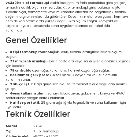
VA3409 K Tipi Termokupl
, elektriksel gerilim farkı prensibine göre çalışan,
re
temaslı sıcaklık ölçüm sensörüdür. K tipi termokupl girişi bulunan dijital
sıcaklık ölçer, termometre veya multimetre cihazlarına bağlanarak sıcaklık
değerini algılar ve ekranda görüntüler. Dayanıklı metal prob yapısı, hem sıvı
metresi
hem de katı ortamlarda yüksek doğrulukta ölçüm sağlar. Kompakt ve
taşınabilir yapısı sayesinde saha uygulamalarında da rahatlıkla
kullanılabilir.
treler
Genel Özellikler
ihazları
K tipi termokupl teknolojisi:
Geniş sıcaklık aralığında kararlı ölçüm
sağlar.
77 mm prob uzunluğu:
Derin noktalara veya zor erişilen alanlara ulaşmak
klık Ölçerler
için idealdir.
75 cm kablo uzunluğu:
Kullanıcıya hareket özgürlüğü sağlar.
Paslanmaz çelik prob:
Yüksek sıcaklık dayanımı ve uzun ömürlü
iz Cihazı
tre
kullanım sunar.
Tak-çalıştır:
K tipi girişe sahip dijital termometrelerle doğrudan uyumlu
çalışır.
Geniş kullanım alanı:
Sanayi, laboratuvar, gıda, enerji, kimya ve HVAC
ihazları
sektörlerinde yaygın olarak kullanılır.
Hafif ve portatif:
28 gram ağırlığıyla taşınabilir ve saha kullanımı için
uygundur.
Teknik Özellikler
dektörü
Model
VA3409
Tip
K Tipi Termokupl
Ölçüm Aralığı
-50°C ~ +250°C