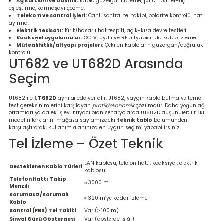
Ağ kurulum ve bakımı:
Kablo güzergâhı izleme, patch panel–uç
Ölçüm Cihazı
eşleştirme, karmaşayı çözme.
Telekom ve santral işleri:
Canlı santral tel takibi, polarite kontrolü, hat
ayırma.
Elektrik tesisatı:
Kırık/hasarlı hat tespiti, açık-kısa devre testleri.
Koaksiyel uygulamalar:
CCTV, uydu ve RF altyapısında kablo izleme.
Müteahhitlik/altyapı projeleri:
Çekilen kabloların güzergâh/doğruluk
üteç
kontrolü.
UT682 ve UT682D Arasında
Seçim
UT682 ile
UT682D
aynı ailede yer alır. UT682, yaygın kablo bulma ve temel
test gereksinimlerini karşılayan
pratik/ekonomik
çözümdür. Daha yoğun ağ
ortamları ya da ek işlev ihtiyacı olan senaryolarda UT682D düşünülebilir. İki
modelin farklarını mağaza sayfamızdaki
teknik tablo
bölümünden
it Cihazı
karşılaştırarak, kullanım alanınıza en uygun seçimi yapabilirsiniz.
Tel İzleme – Özet Teknik
zları
LAN kablosu, telefon hattı, koaksiyel, elektrik
Desteklenen Kablo Türleri
kablosu
nlık Ölçer
Telefon Hattı Takip
≈ 3000 m
Menzili
Korumasız/Korumalı
≈ 320 m’ye kadar izleme
Kablo
Santral (PBX) Tel Takibi
Var (≥ 100 m)
Sinyal Gücü Göstergesi
Var (gösterge ışığı)