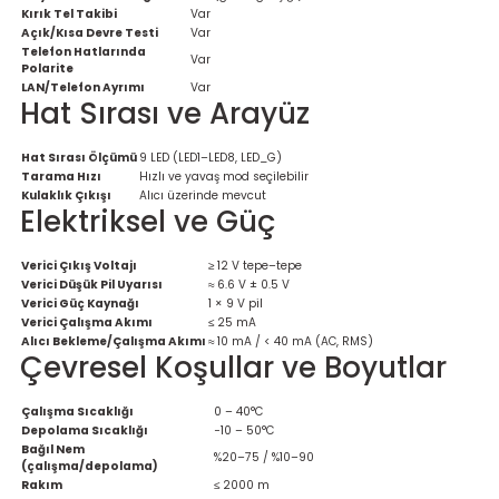
Kırık Tel Takibi
Var
Açık/Kısa Devre Testi
Var
Telefon Hatlarında
Var
Polarite
LAN/Telefon Ayrımı
Var
Hat Sırası ve Arayüz
Hat Sırası Ölçümü
9 LED (LED1–LED8, LED_G)
Tarama Hızı
Hızlı ve yavaş mod seçilebilir
Kulaklık Çıkışı
Alıcı üzerinde mevcut
Elektriksel ve Güç
Verici Çıkış Voltajı
≥ 12 V tepe–tepe
Verici Düşük Pil Uyarısı
≈ 6.6 V ± 0.5 V
Verici Güç Kaynağı
1 × 9 V pil
Verici Çalışma Akımı
≤ 25 mA
Alıcı Bekleme/Çalışma Akımı
≈ 10 mA / < 40 mA (AC, RMS)
Çevresel Koşullar ve Boyutlar
Çalışma Sıcaklığı
0 – 40°C
Depolama Sıcaklığı
−10 – 50°C
Bağıl Nem
%20–75 / %10–90
(çalışma/depolama)
Rakım
≤ 2000 m