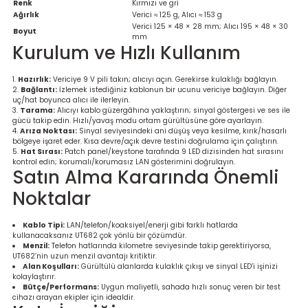
Renk
Kırmızı ve gri
Ağırlık
Verici ≈ 125 g, Alıcı ≈ 153 g
Verici 125 × 48 × 28 mm; Alıcı 195 × 48 × 30
Boyut
mm
Kurulum ve Hızlı Kullanım
Hazırlık:
Vericiye 9 V pili takın; alıcıyı açın. Gerekirse kulaklığı bağlayın.
Bağlantı:
İzlemek istediğiniz kablonun bir ucunu vericiye bağlayın. Diğer
uç/hat boyunca alıcı ile ilerleyin.
Tarama:
Alıcıyı kablo güzergâhına yaklaştırın; sinyal göstergesi ve ses ile
gücü takip edin. Hızlı/yavaş modu ortam gürültüsüne göre ayarlayın.
Arıza Noktası:
Sinyal seviyesindeki ani düşüş veya kesilme, kırık/hasarlı
bölgeye işaret eder. Kısa devre/açık devre testini doğrulama için çalıştırın.
Hat Sırası:
Patch panel/keystone tarafında 9 LED dizisinden hat sırasını
kontrol edin; korumalı/korumasız LAN gösterimini doğrulayın.
Satın Alma Kararında Önemli
Noktalar
Kablo Tipi:
LAN/telefon/koaksiyel/enerji gibi farklı hatlarda
kullanacaksanız UT682 çok yönlü bir çözümdür.
Menzil:
Telefon hatlarında kilometre seviyesinde takip gerektiriyorsa,
UT682’nin uzun menzil avantajı kritiktir.
Alan Koşulları:
Gürültülü alanlarda kulaklık çıkışı ve sinyal LED’i işinizi
kolaylaştırır.
Bütçe/Performans:
Uygun maliyetli, sahada hızlı sonuç veren bir test
cihazı arayan ekipler için idealdir.