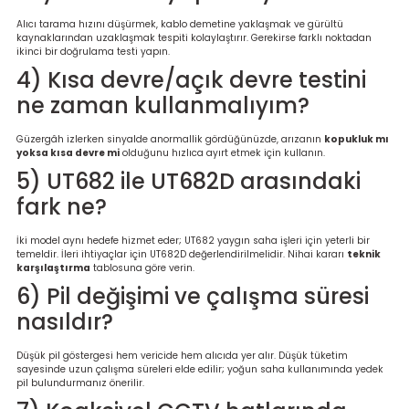
Alıcı tarama hızını düşürmek, kablo demetine yaklaşmak ve gürültü
kaynaklarından uzaklaşmak tespiti kolaylaştırır. Gerekirse farklı noktadan
ikinci bir doğrulama testi yapın.
4) Kısa devre/açık devre testini
ne zaman kullanmalıyım?
Güzergâh izlerken sinyalde anormallik gördüğünüzde, arızanın
kopukluk mı
yoksa kısa devre mi
olduğunu hızlıca ayırt etmek için kullanın.
5) UT682 ile UT682D arasındaki
fark ne?
İki model aynı hedefe hizmet eder; UT682 yaygın saha işleri için yeterli bir
temeldir. İleri ihtiyaçlar için UT682D değerlendirilmelidir. Nihai kararı
teknik
karşılaştırma
tablosuna göre verin.
6) Pil değişimi ve çalışma süresi
nasıldır?
Düşük pil göstergesi hem vericide hem alıcıda yer alır. Düşük tüketim
sayesinde uzun çalışma süreleri elde edilir; yoğun saha kullanımında yedek
pil bulundurmanız önerilir.