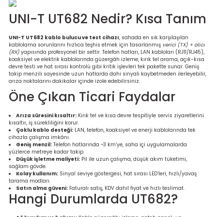
re
UNI-T UT682 Nedir? Kısa Tanım
metresi
UNI-T UT682 kablo bulucu ve test cihazı
, sahada en sık karşılaşılan
kablolama sorunlarını hızlıca teşhis etmek için tasarlanmış
verici (TX) + alıcı
(RX)
yapısında profesyonel bir settir. Telefon hatları, LAN kabloları (RJ11/RJ45),
treler
koaksiyel ve elektrik kablolarında güzergâh izleme, kırık tel arama, açık-kısa
devre testi ve hat sırası kontrolü gibi kritik işlevleri tek pakette sunar. Geniş
takip menzili sayesinde uzun hatlarda dahi sinyali kaybetmeden ilerleyebilir,
ihazları
arıza noktalarını dakikalar içinde izole edebilirsiniz.
Öne Çıkan Ticari Faydalar
klık Ölçerler
Arıza süresini kısaltır:
Kırık tel ve kısa devre tespitiyle servis ziyaretlerini
kısaltır, iş sürekliliğini korur.
iz Cihazı
tre
Çoklu kablo desteği:
LAN, telefon, koaksiyel ve enerji kablolarında tek
cihazla çalışma imkânı.
Geniş menzil:
Telefon hatlarında ~3 km’ye, saha içi uygulamalarda
ihazları
yüzlerce metreye kadar takip.
Düşük işletme maliyeti:
Pil ile uzun çalışma, düşük akım tüketimi,
sağlam gövde.
Kolay kullanım:
Sinyal seviye göstergesi, hat sırası LED’leri, hızlı/yavaş
tarama modları.
Satın alma güveni:
Faturalı satış, KDV dahil fiyat ve hızlı teslimat.
Hangi Durumlarda UT682?
dektörü