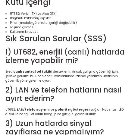
Kutu İçeriği
UT682 Verici (TX) ve Alıcı (RX)
Bağlantı kabloları/klipsler
Piller (modele göre kutu içeriği değişebilir)
Taşıma çantası
Kullanım kılavuzu
Sık Sorulan Sorular (SSS)
1) UT682, enerjili (canlı) hatlarda
izleme yapabilir mi?
Evet,
canlı santral tel takibi
desteklenir. Ancak çalışma güvenliği için,
şebeke gerilimi bulunan enerji kablolarında izleme yaparken üreticinin
güvenlik yönergelerine uyun.
2) LAN ve telefon hatlarını nasıl
ayırt ederim?
UT682,
LAN/telefon ayrımı
ve
polarite göstergesi
sağlar. Hat sırası LED
dizisi ile hangi iletkenin hangi pine gittiğini görebilirsiniz.
3) Uzun hatlarda sinyal
zayıflarsa ne yapmalıyım?