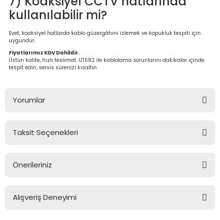
7) Koaksiyel CCTV hatlarında
kullanılabilir mi?
Evet, koaksiyel hatlarda kablo güzergâhını izlemek ve kopukluk tespiti için
uygundur.
Fiyatlarımız KDV Dahildir.
Üstün kalite, hızlı teslimat. UT682 ile kablolama sorunlarını dakikalar içinde
tespit edin, servis sürenizi kısaltın.
Yorumlar
Taksit Seçenekleri
Bu ürüne ilk yorumu siz yapın!
Önerileriniz
Yorum Yaz
Bu ürünün fiyat bilgisi, resim, ürün açıklamalarında ve diğer
konularda yetersiz gördüğünüz noktaları öneri formunu
Alışveriş Deneyimi
kullanarak tarafımıza iletebilirsiniz.
Görüş ve önerileriniz için teşekkür ederiz.