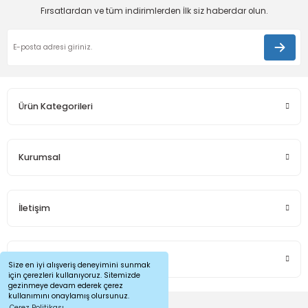
Ürün bilgilerinde hatalar bulunuyor.
Fırsatlardan ve tüm indirimlerden İlk siz haberdar olun.
Ürün fiyatı diğer sitelerden daha pahalı.
Bu ürüne benzer farklı alternatifler olmalı.
Ürün Kategorileri
Gönder
Kurumsal
İletişim
Sosyal Medya
Size en iyi alışveriş deneyimini sunmak
için çerezleri kullanıyoruz. Sitemizde
gezinmeye devam ederek çerez
kullanımını onaylamış olursunuz.
Çerez Politikası