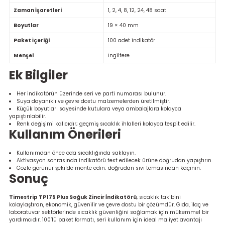
Zaman İşaretleri
1, 2, 4, 8, 12, 24, 48 saat
Boyutlar
19 × 40 mm
Paket İçeriği
100 adet indikatör
Menşei
İngiltere
Ek Bilgiler
Her indikatörün üzerinde seri ve parti numarası bulunur.
Suya dayanıklı ve çevre dostu malzemelerden üretilmiştir.
Küçük boyutları sayesinde kutulara veya ambalajlara kolayca
yapıştırılabilir.
Renk değişimi kalıcıdır; geçmiş sıcaklık ihlalleri kolayca tespit edilir.
Kullanım Önerileri
Kullanımdan önce oda sıcaklığında saklayın.
Aktivasyon sonrasında indikatörü test edilecek ürüne doğrudan yapıştırın.
Gözle görünür şekilde monte edin; doğrudan sıvı temasından kaçının.
Sonuç
Timestrip TP175 Plus Soğuk Zincir İndikatörü
, sıcaklık takibini
kolaylaştıran, ekonomik, güvenilir ve çevre dostu bir çözümdür. Gıda, ilaç ve
laboratuvar sektörlerinde sıcaklık güvenliğini sağlamak için mükemmel bir
yardımcıdır. 100’lü paket formatı, seri kullanım için ideal maliyet avantajı