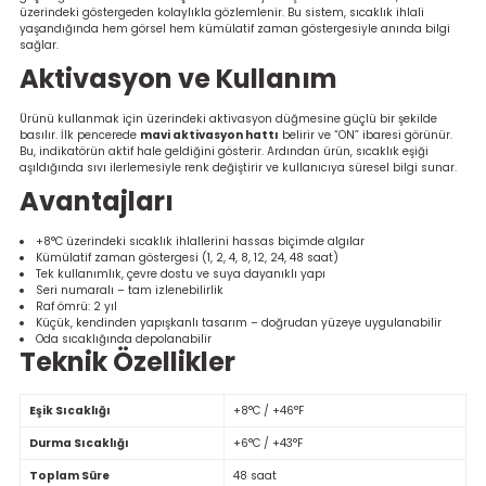
Ölçüm Cihazı
üzerindeki göstergeden kolaylıkla gözlemlenir. Bu sistem, sıcaklık ihlali
yaşandığında hem görsel hem kümülatif zaman göstergesiyle anında bilgi
sağlar.
Aktivasyon ve Kullanım
üteç
Ürünü kullanmak için üzerindeki aktivasyon düğmesine güçlü bir şekilde
basılır. İlk pencerede
mavi aktivasyon hattı
belirir ve “ON” ibaresi görünür.
Bu, indikatörün aktif hale geldiğini gösterir. Ardından ürün, sıcaklık eşiği
aşıldığında sıvı ilerlemesiyle renk değiştirir ve kullanıcıya süresel bilgi sunar.
Avantajları
+8°C üzerindeki sıcaklık ihlallerini hassas biçimde algılar
Kümülatif zaman göstergesi (1, 2, 4, 8, 12, 24, 48 saat)
Tek kullanımlık, çevre dostu ve suya dayanıklı yapı
it Cihazı
Seri numaralı – tam izlenebilirlik
Raf ömrü: 2 yıl
Küçük, kendinden yapışkanlı tasarım – doğrudan yüzeye uygulanabilir
zları
Oda sıcaklığında depolanabilir
Teknik Özellikler
nlık Ölçer
Eşik Sıcaklığı
+8°C / +46°F
Durma Sıcaklığı
+6°C / +43°F
Toplam Süre
48 saat