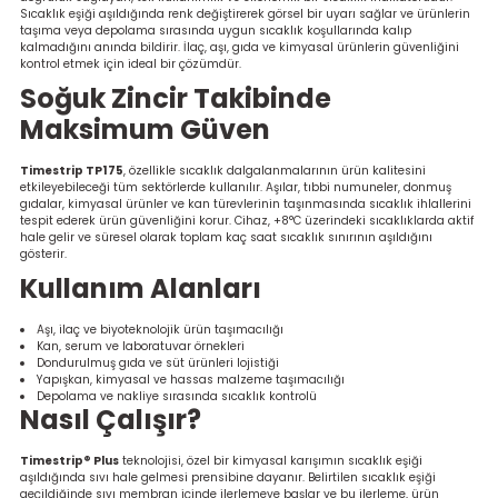
Sıcaklık eşiği aşıldığında renk değiştirerek görsel bir uyarı sağlar ve ürünlerin
re
taşıma veya depolama sırasında uygun sıcaklık koşullarında kalıp
kalmadığını anında bildirir. İlaç, aşı, gıda ve kimyasal ürünlerin güvenliğini
kontrol etmek için ideal bir çözümdür.
metresi
Soğuk Zincir Takibinde
Maksimum Güven
treler
Timestrip TP175
, özellikle sıcaklık dalgalanmalarının ürün kalitesini
ihazları
etkileyebileceği tüm sektörlerde kullanılır. Aşılar, tıbbi numuneler, donmuş
gıdalar, kimyasal ürünler ve kan türevlerinin taşınmasında sıcaklık ihlallerini
tespit ederek ürün güvenliğini korur. Cihaz, +8°C üzerindeki sıcaklıklarda aktif
klık Ölçerler
hale gelir ve süresel olarak toplam kaç saat sıcaklık sınırının aşıldığını
gösterir.
Kullanım Alanları
iz Cihazı
tre
Aşı, ilaç ve biyoteknolojik ürün taşımacılığı
ihazları
Kan, serum ve laboratuvar örnekleri
Dondurulmuş gıda ve süt ürünleri lojistiği
Yapışkan, kimyasal ve hassas malzeme taşımacılığı
Depolama ve nakliye sırasında sıcaklık kontrolü
Nasıl Çalışır?
dektörü
Timestrip® Plus
teknolojisi, özel bir kimyasal karışımın sıcaklık eşiği
aşıldığında sıvı hale gelmesi prensibine dayanır. Belirtilen sıcaklık eşiği
geçildiğinde sıvı membran içinde ilerlemeye başlar ve bu ilerleme, ürün