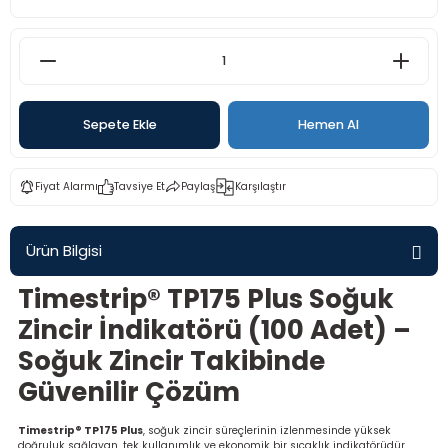
rü
etre
etre
etre
Sepete Ekle
Hemen Al
tresi
Fiyat Alarmı
Tavsiye Et
Paylaş
Karşılaştır
resi
Ürün Bilgisi
ometreler
Timestrip® TP175 Plus Soğuk
Zincir İndikatörü (100 Adet) –
Soğuk Zincir Takibinde
ometreler
Güvenilir Çözüm
mometre
Timestrip® TP175 Plus
, soğuk zincir süreçlerinin izlenmesinde yüksek
doğruluk sağlayan, tek kullanımlık ve ekonomik bir sıcaklık indikatörüdür.