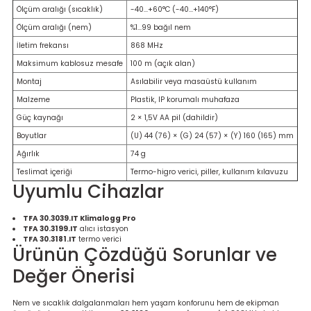
Ölçüm Cihazı
Ölçüm aralığı (sıcaklık)
-40...+60°C (-40...+140°F)
Ölçüm aralığı (nem)
%1...99 bağıl nem
İletim frekansı
868 MHz
Maksimum kablosuz mesafe
100 m (açık alan)
üteç
Montaj
Asılabilir veya masaüstü kullanım
Malzeme
Plastik, IP korumalı muhafaza
Güç kaynağı
2 × 1,5V AA pil (dahildir)
Boyutlar
(U) 44 (76) × (G) 24 (57) × (Y) 160 (165) mm
Ağırlık
74 g
Teslimat içeriği
Termo-higro verici, piller, kullanım kılavuzu
it Cihazı
Uyumlu Cihazlar
zları
TFA 30.3039.IT Klimalogg Pro
TFA 30.3199.IT
alıcı istasyon
TFA 30.3181.IT
termo verici
nlık Ölçer
Ürünün Çözdüğü Sorunlar ve
Değer Önerisi
Nem ve sıcaklık dalgalanmaları hem yaşam konforunu hem de ekipman