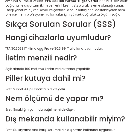
ömrünü olumsuz etkiler.
TFA 30.3180 Termo-Higro Verici
, 868MHz kablosuz
bağlantı ile dış ortam iklim verilerini kesintisiz olarak izleme olanağı sunar.
Enerji yönetimini, veri kaydı ve çevresel analiz süreçlerini destekleyerek hem
bireysel hem profesyonel kullanıcılar için yüksek doğrulukta ölçüm sağlar.
Sıkça Sorulan Sorular (SSS)
Hangi cihazlarla uyumludur?
TFA 30.3039.IT Klimalogg Pro ve 30.3199.IT alıcılarla uyumludur.
İletim menzili nedir?
Açık alanda 100 metreye kadar veri aktarımı yapabilir.
Piller kutuya dahil mi?
Evet. 2 adet AA pil cihazla birlikte gelir.
Nem ölçümü de yapar mı?
Evet. Sıcaklığın yanında bağıl nemi de ölçer.
Dış mekanda kullanabilir miyim?
Evet. Su sıçramasına karşı korumalıdır, dış ortam kullanımı uygundur.