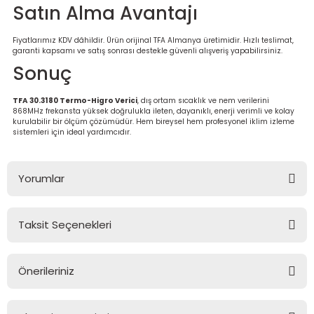
Satın Alma Avantajı
Fiyatlarımız KDV dâhildir. Ürün orijinal TFA Almanya üretimidir. Hızlı teslimat,
garanti kapsamı ve satış sonrası destekle güvenli alışveriş yapabilirsiniz.
Sonuç
TFA 30.3180 Termo-Higro Verici
, dış ortam sıcaklık ve nem verilerini
868MHz frekansta yüksek doğrulukla ileten, dayanıklı, enerji verimli ve kolay
kurulabilir bir ölçüm çözümüdür. Hem bireysel hem profesyonel iklim izleme
sistemleri için ideal yardımcıdır.
Yorumlar
Taksit Seçenekleri
Bu ürüne ilk yorumu siz yapın!
Önerileriniz
Yorum Yaz
Bu ürünün fiyat bilgisi, resim, ürün açıklamalarında ve diğer