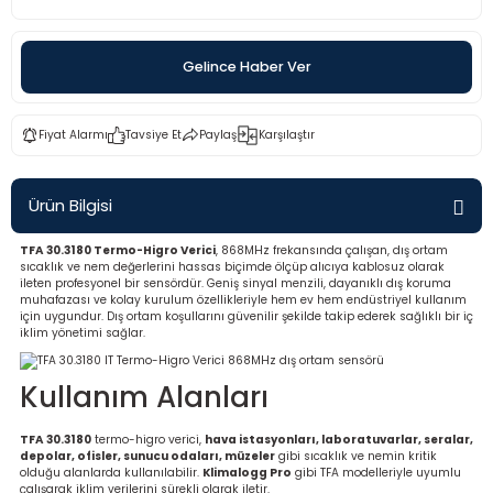
rü
etre
Gelince Haber Ver
etre
etre
Fiyat Alarmı
Tavsiye Et
Paylaş
Karşılaştır
tresi
Ürün Bilgisi
resi
TFA 30.3180 Termo-Higro Verici
, 868MHz frekansında çalışan, dış ortam
sıcaklık ve nem değerlerini hassas biçimde ölçüp alıcıya kablosuz olarak
ileten profesyonel bir sensördür. Geniş sinyal menzili, dayanıklı dış koruma
ometreler
muhafazası ve kolay kurulum özellikleriyle hem ev hem endüstriyel kullanım
için uygundur. Dış ortam koşullarını güvenilir şekilde takip ederek sağlıklı bir iç
iklim yönetimi sağlar.
Kullanım Alanları
ometreler
TFA 30.3180
termo-higro verici,
hava istasyonları, laboratuvarlar, seralar,
mometre
depolar, ofisler, sunucu odaları, müzeler
gibi sıcaklık ve nemin kritik
olduğu alanlarda kullanılabilir.
Klimalogg Pro
gibi TFA modelleriyle uyumlu
çalışarak iklim verilerini sürekli olarak iletir.