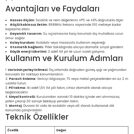
re
Avantajları ve Faydaları
metresi
Hassas ölçüm:
Sıcaklık ve nem değerlerini ±1°C ve ±5% doğrulukla ölçer.
Güçlü kablosuz iletim:
868MHz frekans sayesinde 100 metreye kadar
kapsama alanı.
Dayanıklı tasarım:
Su sıçramasına karşı korumalı dış muhafaza uzun
treler
ömür sağlar.
Kolay kurulum:
Asılabilir veya masaüstü kullanım seçeneği.
Otomatik bağlantı:
Piller takıldığında alıcıya otomatik sinyal gönderir.
ihazları
Düşük enerji tüketimi:
2 adet AA pil ile uzun süreli çalışma.
Kullanım ve Kurulum Adımları
klık Ölçerler
Vericinin yerleştirilmesi:
Dış ortamda doğrudan güneş ışığı ve yağmurdan
korunaklı bir noktaya konumlandırın.
iz Cihazı
tre
Parazit önleme:
Vericiyi bilgisayar, TV veya metal çerçevelerden en az 2 m
uzakta tutun.
Pil takma:
İki adet 1,5V AA pili takın, cihaz otomatik olarak alıcıya
bağlanacaktır.
ihazları
Sinyal kontrolü:
Kurulumdan sonraki 10 dakika içinde veri alınmazsa,
pilleri çıkarıp 30 saniye bekleyip yeniden takın.
Montaj:
Duvara iki vida ile asılabilir veya alt standı kullanarak dik
konumda çalıştırılabilir.
Teknik Özellikler
dektörü
Özellik
Değer