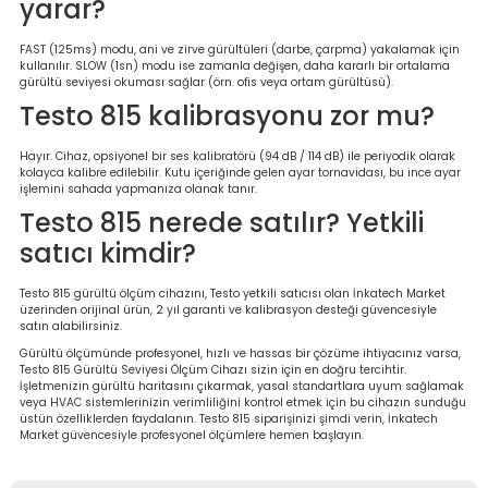
yarar?
FAST (125ms) modu, ani ve zirve gürültüleri (darbe, çarpma) yakalamak için
kullanılır. SLOW (1sn) modu ise zamanla değişen, daha kararlı bir ortalama
gürültü seviyesi okuması sağlar (örn. ofis veya ortam gürültüsü).
Testo 815 kalibrasyonu zor mu?
Hayır. Cihaz, opsiyonel bir ses kalibratörü (94 dB / 114 dB) ile periyodik olarak
kolayca kalibre edilebilir. Kutu içeriğinde gelen ayar tornavidası, bu ince ayar
işlemini sahada yapmanıza olanak tanır.
Testo 815 nerede satılır? Yetkili
satıcı kimdir?
Testo 815 gürültü ölçüm cihazını, Testo yetkili satıcısı olan İnkatech Market
üzerinden orijinal ürün, 2 yıl garanti ve kalibrasyon desteği güvencesiyle
satın alabilirsiniz.
Gürültü ölçümünde profesyonel, hızlı ve hassas bir çözüme ihtiyacınız varsa,
Testo 815 Gürültü Seviyesi Ölçüm Cihazı sizin için en doğru tercihtir.
İşletmenizin gürültü haritasını çıkarmak, yasal standartlara uyum sağlamak
veya HVAC sistemlerinizin verimliliğini kontrol etmek için bu cihazın sunduğu
üstün özelliklerden faydalanın. Testo 815 siparişinizi şimdi verin, İnkatech
Market güvencesiyle profesyonel ölçümlere hemen başlayın.