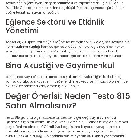
seviyelerinin (emisyon) değerlendirilmesi ve raporlanması için kullanılır.
Özellikle 'C' frekans ağırlıklandırması, düşük frekanslı çevresel gürültülerin
doğru tespiti için avantaj sağlar.
Eğlence Sektörü ve Etkinlik
Yönetimi
Konserler, kulüpler, barlar ("disko") ve halka açık etkinliklerde, ses seviyesinin
hem katılımcı sağlığı hem de çevresel düzenlemeler açısından belirlenen
yasal limitleri aşmamasını sağlamak için kullanılır. Testo 815, etkinlik
organizatörlerine bu dengeyi kurmaları için anlık ve doğru veriler sunar.
Bina Akustiği ve Gayrimenkul
Konutlarda veya ofis binalarında ses yalıtımının yeterliliğini test etmek,
komşu gürültüsü şikayetlerini değerlendirmek veya yeni inşaat projelerinde
akustik standartları karşılamak için kullanılır.
Değer Önerisi: Neden Testo 815
Satın Almalısınız?
Testo 815 gürültü ölçer, sadece bir desibel ölçer değil, aynı zamanda
işletmeniz için bir verimlilik ve güvenlik aracıdır. Bu cihazın sağladığı temel
değer, "önlem almaktır". Gürültüye bağlı işitme kaybı, en yaygın meslek
hastalıklarından biridir ve ciddi yasal yaptırımlara yol açabilir. Testo 815,
gürültü risklerinizi doğru bir şekilde tanımlayarak bu riskleri yönetmenizi