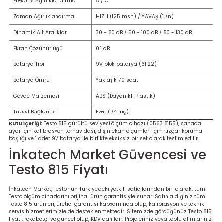
Frekans Ağırlıklandırma
A / C
Zaman Ağırlıklandırma
HIZLI (125 msn) / YAVAŞ (1 sn)
Dinamik Alt Aralıklar
30 - 80 dB / 50 - 100 dB / 80 - 130 dB
Ekran Çözünürlüğü
0.1 dB
Batarya Tipi
9V blok batarya (6F22)
Batarya Ömrü
Yaklaşık 70 saat
Gövde Malzemesi
ABS (Dayanıklı Plastik)
Tripod Bağlantısı
Evet (1/4 inç)
Kutu İçeriği:
Testo 815 gürültü seviyesi ölçüm cihazı (0563 8155), sahada
ayar için kalibrasyon tornavidası, dış mekan ölçümleri için rüzgar koruma
başlığı ve 1 adet 9V batarya ile birlikte eksiksiz bir set olarak teslim edilir.
İnkatech Market Güvencesi ve
Testo 815 Fiyatı
İnkatech Market, Testo'nun Türkiye'deki yetkili satıcılarından biri olarak, tüm
Testo ölçüm cihazlarını orijinal ürün garantisiyle sunar. Satın aldığınız tüm
Testo 815 ürünleri, üretici garantisi kapsamında olup, kalibrasyon ve teknik
servis hizmetlerimizle de desteklenmektedir. Sitemizde gördüğünüz Testo 815
fiyatı, rekabetçi ve güncel olup, KDV dahildir. Projeleriniz veya toplu alımlarınız