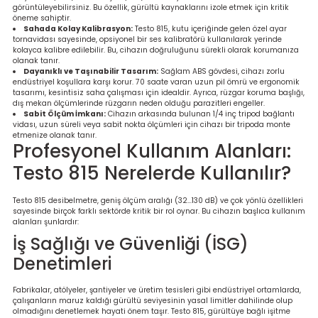
Ölçüm Cihazı
görüntüleyebilirsiniz. Bu özellik, gürültü kaynaklarını izole etmek için kritik
öneme sahiptir.
Sahada Kolay Kalibrasyon:
Testo 815, kutu içeriğinde gelen özel ayar
tornavidası sayesinde, opsiyonel bir ses kalibratörü kullanılarak yerinde
kolayca kalibre edilebilir. Bu, cihazın doğruluğunu sürekli olarak korumanıza
olanak tanır.
Dayanıklı ve Taşınabilir Tasarım:
Sağlam ABS gövdesi, cihazı zorlu
üteç
endüstriyel koşullara karşı korur. 70 saate varan uzun pil ömrü ve ergonomik
tasarımı, kesintisiz saha çalışması için idealdir. Ayrıca, rüzgar koruma başlığı,
dış mekan ölçümlerinde rüzgarın neden olduğu parazitleri engeller.
Sabit Ölçüm İmkanı:
Cihazın arkasında bulunan 1/4 inç tripod bağlantı
vidası, uzun süreli veya sabit nokta ölçümleri için cihazı bir tripoda monte
etmenize olanak tanır.
Profesyonel Kullanım Alanları:
Testo 815 Nerelerde Kullanılır?
it Cihazı
Testo 815 desibelmetre, geniş ölçüm aralığı (32...130 dB) ve çok yönlü özellikleri
sayesinde birçok farklı sektörde kritik bir rol oynar. Bu cihazın başlıca kullanım
zları
alanları şunlardır:
İş Sağlığı ve Güvenliği (İSG)
nlık Ölçer
Denetimleri
Fabrikalar, atölyeler, şantiyeler ve üretim tesisleri gibi endüstriyel ortamlarda,
çalışanların maruz kaldığı gürültü seviyesinin yasal limitler dahilinde olup
olmadığını denetlemek hayati önem taşır. Testo 815, gürültüye bağlı işitme