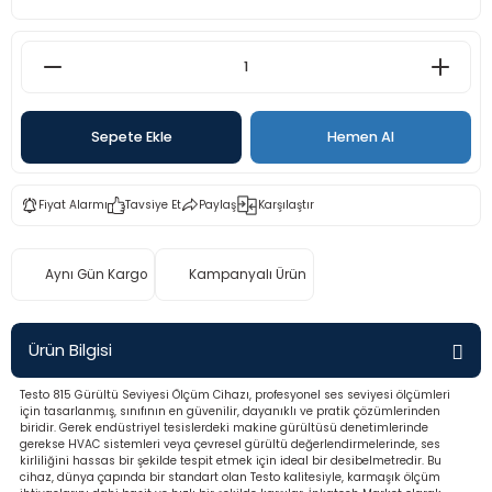
rü
etre
etre
etre
Sepete Ekle
Hemen Al
tresi
Fiyat Alarmı
Tavsiye Et
Paylaş
Karşılaştır
resi
Aynı Gün Kargo
Kampanyalı Ürün
ometreler
Ürün Bilgisi
Testo 815 Gürültü Seviyesi Ölçüm Cihazı, profesyonel ses seviyesi ölçümleri
ometreler
için tasarlanmış, sınıfının en güvenilir, dayanıklı ve pratik çözümlerinden
biridir. Gerek endüstriyel tesislerdeki makine gürültüsü denetimlerinde
gerekse HVAC sistemleri veya çevresel gürültü değerlendirmelerinde, ses
mometre
kirliliğini hassas bir şekilde tespit etmek için ideal bir desibelmetredir. Bu
cihaz, dünya çapında bir standart olan Testo kalitesiyle, karmaşık ölçüm