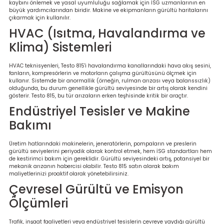
kaybını önlemek ve yasal uyumluluğu sağlamak için İSG uzmanlarının en
büyük yardımcılarından biridir. Makine ve ekipmanların gürültü haritalarını
çıkarmak için kullanılır.
HVAC (Isıtma, Havalandırma ve
Klima) Sistemleri
HVAC teknisyenleri, Testo 815'i havalandırma kanallarındaki hava akış sesini,
fanların, kompresörlerin ve motorların çalışma gürültüsünü ölçmek için
kullanır. Sistemde bir anormallik (örneğin, rulman arızası veya balanssızlık)
olduğunda, bu durum genellikle gürültü seviyesinde bir artış olarak kendini
gösterir. Testo 815, bu tür arızaların erken teşhisinde kritik bir araçtır.
Endüstriyel Tesisler ve Makine
Bakımı
Üretim hatlarındaki makinelerin, jeneratörlerin, pompaların ve preslerin
gürültü seviyelerini periyodik olarak kontrol etmek, hem İSG standartları hem
de kestirimci bakım için gereklidir. Gürültü seviyesindeki artış, potansiyel bir
mekanik arızanın habercisi olabilir. Testo 815 satın alarak bakım
maliyetlerinizi proaktif olarak yönetebilirsiniz.
Çevresel Gürültü ve Emisyon
Ölçümleri
Trafik, inşaat faaliyetleri veya endüstriyel tesislerin çevreye yaydığı gürültü