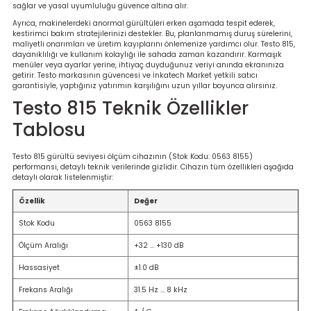
sağlar ve yasal uyumluluğu güvence altına alır.
Ayrıca, makinelerdeki anormal gürültüleri erken aşamada tespit ederek,
kestirimci bakım stratejilerinizi destekler. Bu, planlanmamış duruş sürelerini,
maliyetli onarımları ve üretim kayıplarını önlemenize yardımcı olur. Testo 815,
dayanıklılığı ve kullanım kolaylığı ile sahada zaman kazandırır. Karmaşık
menüler veya ayarlar yerine, ihtiyaç duyduğunuz veriyi anında ekranınıza
getirir. Testo markasının güvencesi ve İnkatech Market yetkili satıcı
garantisiyle, yaptığınız yatırımın karşılığını uzun yıllar boyunca alırsınız.
Testo 815 Teknik Özellikler
Tablosu
Testo 815 gürültü seviyesi ölçüm cihazının (Stok Kodu: 0563 8155)
performansı, detaylı teknik verilerinde gizlidir. Cihazın tüm özellikleri aşağıda
detaylı olarak listelenmiştir:
Özellik
Değer
Stok Kodu
0563 8155
Ölçüm Aralığı
+32 ... +130 dB
Hassasiyet
±1.0 dB
Frekans Aralığı
31.5 Hz ... 8 kHz