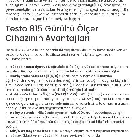
ihtiyaçlarını dahi basit ve hızlı bir şekilde karşılar. İnkatech Market olarak
re
sunduğumuz Testo 815, özellikle iş sağlığı ve güvenliği (İSG) profesyonelleri,
çevre denetçileri ve tesis bakım teknisyenleri için vazgeçilmez bir araçtır. En
rekabetçi Testo 815 fiyatı ve Testo yetkili satıcı güvencesiyle, gürültü ölçüm
standartlarınızı bugün bir üst seviyeye taşıyın.
metresi
Testo 815 Gürültü Ölçer
treler
Cihazının Avantajları
ihazları
Testo 815, kullanıcılarına sahada ihtiyaç duydukları tüm temel fonksiyonları
ve daha fazlasını sunar. Bu cihazı tercih etmeniz için birçok neden
bulunmaktadır:
klık Ölçerler
Yüksek Hassasiyet ve Doğruluk:
±1.0 dB gibi yüksek bir hassasiyet oranı
ile çalışır. Bu, ölçümlerinizin güvenilir ve tekrarlanabilir olmasını sağlar.
Geniş Frekans Desteği (A/C):
Cihaz, hem 'A' hem de 'C' frekans
iz Cihazı
tre
ağırlıklandırma eğrilerini destekler. 'A' eğrisi insan kulağının duyma biçimini
simüle ederken (İSG ölçümleri için ideal), 'C' eğrisi düşük frekanslı gürültülerin
(makine, motor gürültüsü) objektif ölçümü için kullanılır.
Anlık ve Ortalama Ölçüm (FAST/SLOW):
FAST (125 ms) modu ile ani ses
ihazları
piklerini (çarpma, patlama) yakalayabilirsiniz. SLOW (1 sn) modu ise zaman
içinde dalgalanan gürültü seviyelerinin daha kararlı bir ortalamasını alarak
genel gürültü seviyesini değerlendirmenizi sağlar.
Kolay Okunabilirlik:
Geniş, aydınlatmalı LCD ekranı sayesinde, az ışıklı
ortamlarda veya zorlu saha koşullarında bile ölçüm değerlerini net bir şekilde
okuyabilirsiniz. 0.1 dB çözünürlük, en küçük değişiklikleri bile fark etmenizi
dektörü
sağlar.
Min/Max Değer Hafızası:
Tek bir tuşla, ölçüm süresi boyunca kaydedilen
en yüksek (Max) ve en düşük (Min) ses seviyelerini anında