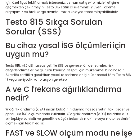
için özel fiyat teklifi almak isterseniz, uzman satış ekibimizle iletişime
geçmekten çekinmeyin. Testo 815 satın al işleminizi, güvenli ödeme
altyapımız ve hızlı kargo avantajımızla kolayca tamamlayabilirsiniz.
Testo 815 Sıkça Sorulan
Sorular (SSS)
Bu cihaz yasal İSG ölçümleri için
uygun mu?
Testo 815, ±1.0 dB hassasiyeti ile İSG ve çevresel ön denetimler, risk
değerlendirmeleri ve gürültü kaynağı tespiti için mükemmel bir cihazdır.
Akredite sertifika gerektiren yasal raporlamalar için üst model (örn. Testo 816-
1) veya periyodik kalibrasyon gerekebilir.
A ve C frekans ağırlıklandırma
nedir?
'A' ağırlıklandırma (dBA) insan kulağının duyma hassasiyetini taklit eder ve
genellikle İSG ölçümlerinde kullanılır. 'C' ağırlıklandırma (dBC) ise daha düz
bir tepkiye sahiptir ve genellikle düşük frekanslı makine veya motor seslerini
ölçmek için tercih edilir.
FAST ve SLOW ölçüm modu ne işe