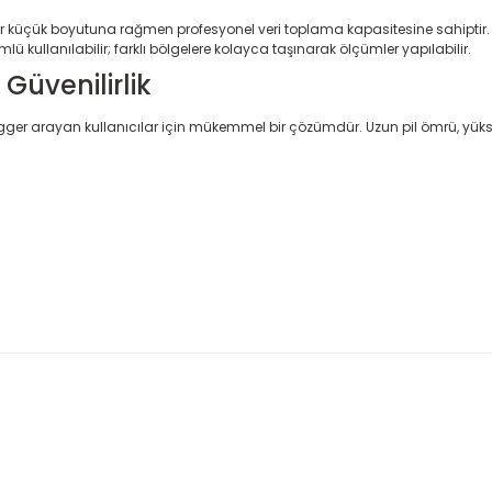
r küçük boyutuna rağmen profesyonel veri toplama kapasitesine sahiptir
kullanılabilir; farklı bölgelere kolayca taşınarak ölçümler yapılabilir.
üvenilirlik
logger arayan kullanıcılar için mükemmel bir çözümdür. Uzun pil ömrü, yüks
 konularda yetersiz gördüğünüz noktaları öneri formunu kullanarak taraf
Bu ürüne ilk yorumu siz yapın!
Sitemize ilk yorumu siz yapın!