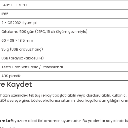
-40°C … +70°C
IP65
2 × CR2032 lityum pil
Ortalama 500 gün (25°C, 15 dk ölçüm çevrimiyle)
60 × 38 × 18.5 mm
35 g (USB arayüz hariç)
USB (arayüz kablosu ile)
Testo ComSoft Basic / Professional
ABS plastik
ve Kaydet
Cihazın üzerindeki tek tuş ile kayıt başlatılabilir veya durdurulabilir. Kullan
D) devreye girer; böylece kullanıcı ortamın ideal koşullardan çıktığını anı
i
omSoft
yazılım ailesi ile tamamen uyumludur. Bu yazılımlar sayesinde ku