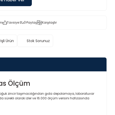
mı
Tavsiye Et
Paylaş
Karşılaştır
işli Ürün
Stok Sorunuz
sas Ölçüm
. Soğuk zincir taşımacılığından gıda depolamaya, laboratuvar
da sürekli olarak izler ve 16.000 ölçüm verisini hafızasında