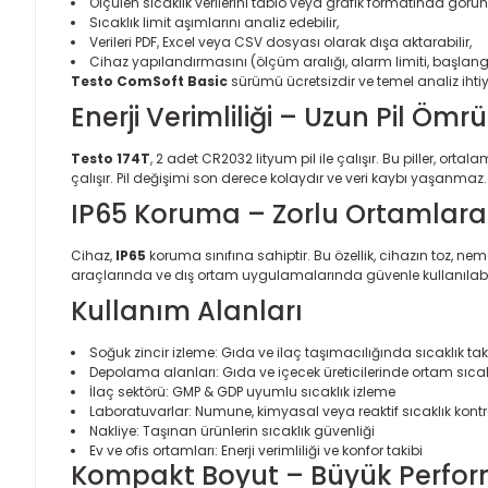
Ölçülen sıcaklık verilerini tablo veya grafik formatında görünt
Sıcaklık limit aşımlarını analiz edebilir,
Verileri PDF, Excel veya CSV dosyası olarak dışa aktarabilir,
Cihaz yapılandırmasını (ölçüm aralığı, alarm limiti, başlangı
Testo ComSoft Basic
sürümü ücretsizdir ve temel analiz ihtiya
Enerji Verimliliği – Uzun Pil Ömrü
Testo 174T
, 2 adet CR2032 lityum pil ile çalışır. Bu piller, or
çalışır. Pil değişimi son derece kolaydır ve veri kaybı yaşanmaz.
IP65 Koruma – Zorlu Ortamlar
Cihaz,
IP65
koruma sınıfına sahiptir. Bu özellik, cihazın toz, n
araçlarında ve dış ortam uygulamalarında güvenle kullanılabili
Kullanım Alanları
Soğuk zincir izleme: Gıda ve ilaç taşımacılığında sıcaklık tak
Depolama alanları: Gıda ve içecek üreticilerinde ortam sıcak
İlaç sektörü: GMP & GDP uyumlu sıcaklık izleme
Laboratuvarlar: Numune, kimyasal veya reaktif sıcaklık kontr
Nakliye: Taşınan ürünlerin sıcaklık güvenliği
Ev ve ofis ortamları: Enerji verimliliği ve konfor takibi
Kompakt Boyut – Büyük Perfo