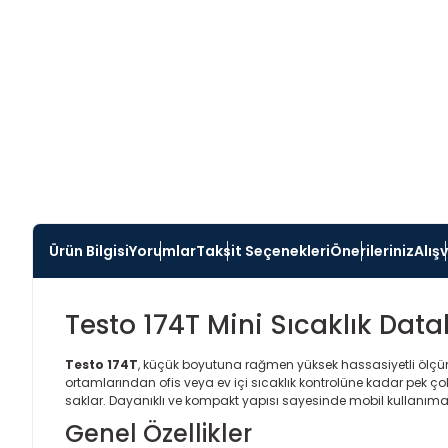
Ürün Bilgisi
Yorumlar
Taksit Seçenekleri
Önerileriniz
Alış
Testo 174T Mini Sıcaklık Dat
Testo 174T
, küçük boyutuna rağmen yüksek hassasiyetli ölçüm
ortamlarından ofis veya ev içi sıcaklık kontrolüne kadar pek çok
saklar. Dayanıklı ve kompakt yapısı sayesinde mobil kullanıma u
Genel Özellikler