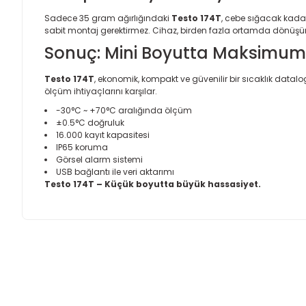
Sadece 35 gram ağırlığındaki
Testo 174T
, cebe sığacak kada
sabit montaj gerektirmez. Cihaz, birden fazla ortamda dönüşümlü 
Sonuç: Mini Boyutta Maksimum G
Testo 174T
, ekonomik, kompakt ve güvenilir bir sıcaklık data
ölçüm ihtiyaçlarını karşılar.
-30°C ~ +70°C aralığında ölçüm
±0.5°C doğruluk
16.000 kayıt kapasitesi
IP65 koruma
Görsel alarm sistemi
USB bağlantı ile veri aktarımı
Testo 174T – Küçük boyutta büyük hassasiyet.
Bu ürünün fiyat bilgisi, resim, ürün açıklamalarında ve diğer
Görüş ve önerileriniz için teşekkür ederiz.
Ürün resmi kalitesiz, bozuk veya görüntülenemiyor.