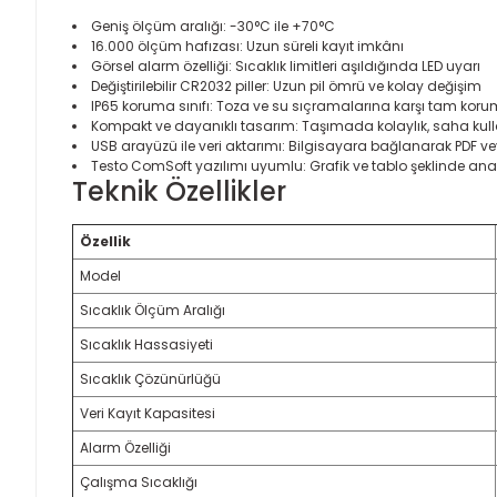
Geniş ölçüm aralığı: -30°C ile +70°C
16.000 ölçüm hafızası: Uzun süreli kayıt imkânı
Görsel alarm özelliği: Sıcaklık limitleri aşıldığında LED uyarı
Değiştirilebilir CR2032 piller: Uzun pil ömrü ve kolay değişim
IP65 koruma sınıfı: Toza ve su sıçramalarına karşı tam kor
Kompakt ve dayanıklı tasarım: Taşımada kolaylık, saha kul
USB arayüzü ile veri aktarımı: Bilgisayara bağlanarak PDF
Testo ComSoft yazılımı uyumlu: Grafik ve tablo şeklinde ana
Teknik Özellikler
Özellik
Model
Sıcaklık Ölçüm Aralığı
Sıcaklık Hassasiyeti
Sıcaklık Çözünürlüğü
Veri Kayıt Kapasitesi
Alarm Özelliği
Çalışma Sıcaklığı