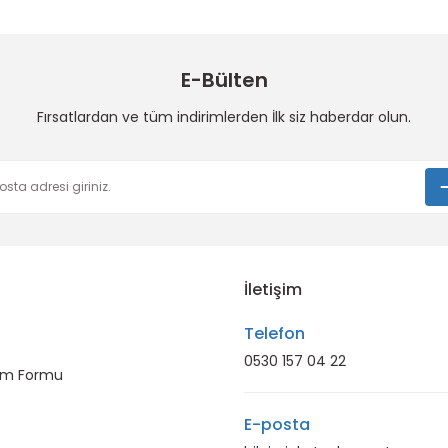
Deneyimini Paylaş
Yorum Yaz
E-Bülten
Fırsatlardan ve tüm indirimlerden İlk siz haberdar olun.
Gönder
İletişim
Telefon
0530 157 04 22
rim Formu
E-posta