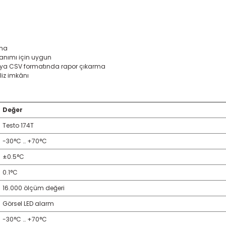
uma
lanımı için uygun
 veya CSV formatında rapor çıkarma
liz imkânı
Değer
Testo 174T
-30°C … +70°C
±0.5°C
0.1°C
16.000 ölçüm değeri
Görsel LED alarm
-30°C … +70°C