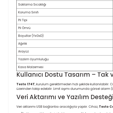
Saklama Sıcaklığı
Koruma Sınıfı
Pil Tipi
Pil Ömrü
Boyutlar (YxGxD)
Ağırlık
Arayüz
Yazılım Uyumluluğu
Kasa Malzemesi
Kullanıcı Dostu Tasarım – Tak 
Testo 174T
, kurulum gerektirmeden hızlı şekilde kullanılabilir. 
üzerinden takip edebilir. Limit aşımı durumunda görsel alarm (LE
Veri Aktarımı ve Yazılım Desteğ
Veri aktarımı USB bağlantısı aracılığıyla yapılır. Cihaz,
Testo C