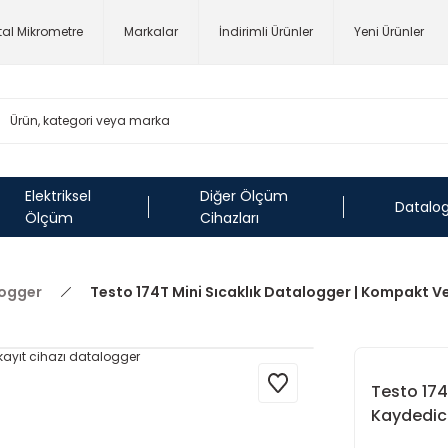
ital Mikrometre
Markalar
İndirimli Ürünler
Yeni Ürünler
Elektriksel
Diğer Ölçüm
Datalo
Ölçüm
Cihazları
logger
Testo 174T Mini Sıcaklık Datalogger | Kompakt Ve
Testo 174
Kaydedic