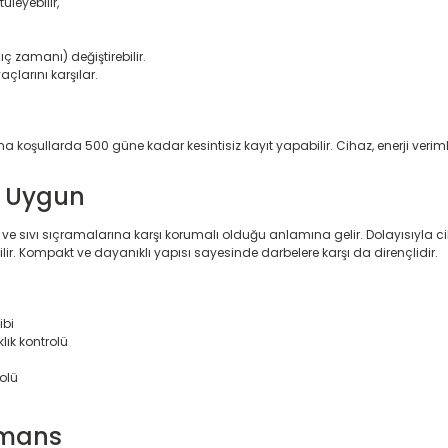
üleyebilir,
ç zamanı) değiştirebilir.
çlarını karşılar.
talama koşullarda 500 güne kadar kesintisiz kayıt yapabilir. Cihaz, enerji veri
a Uygun
em ve sıvı sıçramalarına karşı korumalı olduğu anlamına gelir. Dolayısıyla 
r. Kompakt ve dayanıklı yapısı sayesinde darbelere karşı da dirençlidir.
ibi
lık kontrolü
olü
rmans