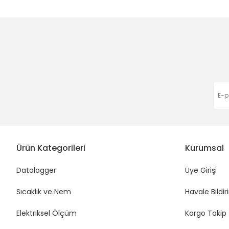
Ürün açıklamasında eksik bilgiler bulunuyor.
Ürün bilgilerinde hatalar bulunuyor.
Ürün fiyatı diğer sitelerden daha pahalı.
Bu ürüne benzer farklı alternatifler olmalı.
Ürün Kategorileri
Kurumsal
Datalogger
Üye Girişi
Sıcaklık ve Nem
Havale Bildi
Elektriksel Ölçüm
Kargo Takip