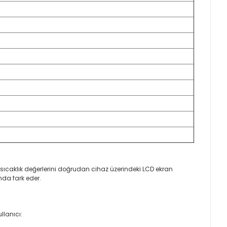
ıcı, sıcaklık değerlerini doğrudan cihaz üzerindeki LCD ekran
nda fark eder.
llanıcı: