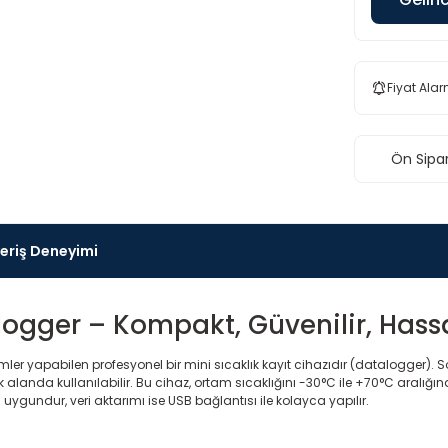
Fiyat Alar
Ön Sipar
veriş Deneyimi
alogger – Kompakt, Güvenilir, Has
ler yapabilen profesyonel bir mini sıcaklık kayıt cihazıdır (datalogger)
 alanda kullanılabilir. Bu cihaz, ortam sıcaklığını -30°C ile +70°C aralığın
ygundur, veri aktarımı ise USB bağlantısı ile kolayca yapılır.