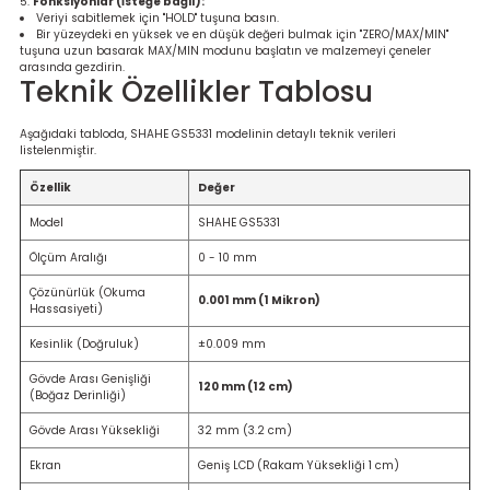
Fonksiyonlar (İsteğe bağlı):
Veriyi sabitlemek için "HOLD" tuşuna basın.
Bir yüzeydeki en yüksek ve en düşük değeri bulmak için "ZERO/MAX/MIN"
tuşuna uzun basarak MAX/MIN modunu başlatın ve malzemeyi çeneler
arasında gezdirin.
Teknik Özellikler Tablosu
Aşağıdaki tabloda, SHAHE GS5331 modelinin detaylı teknik verileri
listelenmiştir.
Özellik
Değer
Model
SHAHE GS5331
Ölçüm Aralığı
0 - 10 mm
Çözünürlük (Okuma
0.001 mm (1 Mikron)
Hassasiyeti)
Kesinlik (Doğruluk)
±0.009 mm
Gövde Arası Genişliği
120 mm (12 cm)
(Boğaz Derinliği)
Gövde Arası Yüksekliği
32 mm (3.2 cm)
Ekran
Geniş LCD (Rakam Yüksekliği 1 cm)