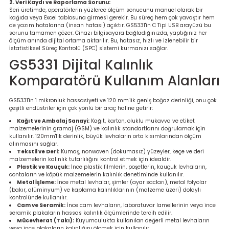
2. Veri Kaydı ve Raporlama Sorunu:
Ölçüm Cihazı
Seri üretimde, operatörlerin yüzlerce ölçüm sonucunu manuel olarak bir
kağıda veya Excel tablosuna girmesi gerekir. Bu süreç hem çok yavaştır hem
de yazım hatalarına (insan hatası) açıktır. GS5331'in C Tipi USB arayüzü bu
sorunu tamamen çözer. Cihazı bilgisayara bağladığınızda, yaptığınız her
ölçüm anında dijital ortama aktarılır. Bu, hatasız, hızlı ve izlenebilir bir
İstatistiksel Süreç Kontrolü (SPC) sistemi kurmanızı sağlar.
üteç
GS5331 Dijital Kalınlık
Komparatörü Kullanım Alanları
GS5331'in 1 mikronluk hassasiyeti ve 120 mm'lik geniş boğaz derinliği, onu çok
çeşitli endüstriler için çok yönlü bir araç haline getirir:
Kağıt ve Ambalaj Sanayi:
Kağıt, karton, oluklu mukavva ve etiket
malzemelerinin gramaj (GSM) ve kalınlık standartlarını doğrulamak için
it Cihazı
kullanılır. 120mm'lik derinlik, büyük levhaların orta kısımlarından ölçüm
alınmasını sağlar.
Tekstil ve Deri:
Kumaş, nonwoven (dokumasız) yüzeyler, keçe ve deri
zları
malzemelerin kalınlık tutarlılığını kontrol etmek için idealdir.
Plastik ve Kauçuk:
İnce plastik filmlerin, poşetlerin, kauçuk levhaların,
contaların ve köpük malzemelerin kalınlık denetiminde kullanılır.
nlık Ölçer
Metal İşleme:
İnce metal levhalar, şimler (ayar sacları), metal folyolar
(bakır, alüminyum) ve kaplama kalınlıklarının (malzeme üzeri) dolaylı
kontrolünde kullanılır.
Cam ve Seramik:
İnce cam levhaların, laboratuvar lamellerinin veya ince
seramik plakaların hassas kalınlık ölçümlerinde tercih edilir.
Mücevherat (Takı):
Kuyumculukta kullanılan değerli metal levhaların
veya ince plakaların kalınlığını ölçmek için kullanılır.