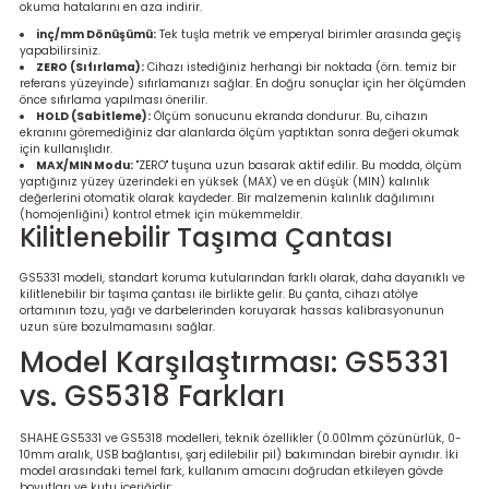
okuma hatalarını en aza indirir.
inç/mm Dönüşümü:
Tek tuşla metrik ve emperyal birimler arasında geçiş
yapabilirsiniz.
ZERO (Sıfırlama):
Cihazı istediğiniz herhangi bir noktada (örn. temiz bir
referans yüzeyinde) sıfırlamanızı sağlar. En doğru sonuçlar için her ölçümden
önce sıfırlama yapılması önerilir.
HOLD (Sabitleme):
Ölçüm sonucunu ekranda dondurur. Bu, cihazın
ekranını göremediğiniz dar alanlarda ölçüm yaptıktan sonra değeri okumak
için kullanışlıdır.
MAX/MIN Modu:
"ZERO" tuşuna uzun basarak aktif edilir. Bu modda, ölçüm
yaptığınız yüzey üzerindeki en yüksek (MAX) ve en düşük (MIN) kalınlık
değerlerini otomatik olarak kaydeder. Bir malzemenin kalınlık dağılımını
(homojenliğini) kontrol etmek için mükemmeldir.
Kilitlenebilir Taşıma Çantası
GS5331 modeli, standart koruma kutularından farklı olarak, daha dayanıklı ve
kilitlenebilir bir taşıma çantası ile birlikte gelir. Bu çanta, cihazı atölye
ortamının tozu, yağı ve darbelerinden koruyarak hassas kalibrasyonunun
uzun süre bozulmamasını sağlar.
Model Karşılaştırması: GS5331
vs. GS5318 Farkları
SHAHE GS5331 ve GS5318 modelleri, teknik özellikler (0.001mm çözünürlük, 0-
10mm aralık, USB bağlantısı, şarj edilebilir pil) bakımından birebir aynıdır. İki
model arasındaki temel fark, kullanım amacını doğrudan etkileyen gövde
boyutları ve kutu içeriğidir: