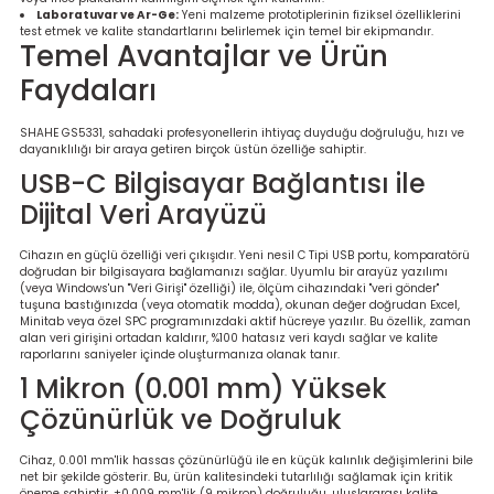
Laboratuvar ve Ar-Ge:
Yeni malzeme prototiplerinin fiziksel özelliklerini
test etmek ve kalite standartlarını belirlemek için temel bir ekipmandır.
Temel Avantajlar ve Ürün
Faydaları
SHAHE GS5331, sahadaki profesyonellerin ihtiyaç duyduğu doğruluğu, hızı ve
dayanıklılığı bir araya getiren birçok üstün özelliğe sahiptir.
USB-C Bilgisayar Bağlantısı ile
Dijital Veri Arayüzü
Cihazın en güçlü özelliği veri çıkışıdır. Yeni nesil C Tipi USB portu, komparatörü
doğrudan bir bilgisayara bağlamanızı sağlar. Uyumlu bir arayüz yazılımı
(veya Windows'un "Veri Girişi" özelliği) ile, ölçüm cihazındaki "veri gönder"
tuşuna bastığınızda (veya otomatik modda), okunan değer doğrudan Excel,
Minitab veya özel SPC programınızdaki aktif hücreye yazılır. Bu özellik, zaman
alan veri girişini ortadan kaldırır, %100 hatasız veri kaydı sağlar ve kalite
raporlarını saniyeler içinde oluşturmanıza olanak tanır.
1 Mikron (0.001 mm) Yüksek
Çözünürlük ve Doğruluk
Cihaz, 0.001 mm'lik hassas çözünürlüğü ile en küçük kalınlık değişimlerini bile
net bir şekilde gösterir. Bu, ürün kalitesindeki tutarlılığı sağlamak için kritik
öneme sahiptir. ±0.009 mm'lik (9 mikron) doğruluğu, uluslararası kalite