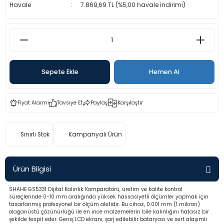
Havale
7.869,69 TL (%5,00 havale indirimi)
rü
etre
etre
etre
Sepete Ekle
Hemen Al
tresi
Fiyat Alarmı
Tavsiye Et
Paylaş
Karşılaştır
resi
ometreler
Sınırlı Stok
Kampanyalı Ürün
Ürün Bilgisi
ometreler
SHAHE GS5331 Dijital Kalınlık Komparatörü, üretim ve kalite kontrol
süreçlerinde 0-10 mm aralığında yüksek hassasiyetli ölçümler yapmak için
tasarlanmış profesyonel bir ölçüm aletidir. Bu cihaz, 0.001 mm (1 mikron)
mometre
olağanüstü çözünürlüğü ile en ince malzemelerin bile kalınlığını hatasız bir
şekilde tespit eder. Geniş LCD ekranı, şarj edilebilir bataryası ve sert alaşımlı