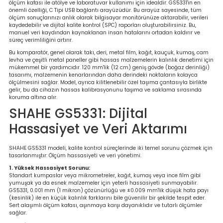
ölçüm kafası ile atölye ve laboratuvar kullanımı için idealdir. GS5331'in en
re
önemli özelliği, C Tipi USB bağlantı arayüzüdür. Bu arayüz sayesinde, tüm
ölçüm sonuçlarınızı anlık olarak bilgisayar monitörünüze aktarabilir, verileri
kaydedebilir ve dijital kalite kontrol (SPC) raporları oluşturabilirsiniz. Bu,
metresi
manuel veri kaydından kaynaklanan insan hatalarını ortadan kaldırır ve
süreç verimliliğini artırır.
Bu komparatör, genel olarak takı, deri, metal film, kağıt, kauçuk, kumaş, cam
treler
levha ve çeşitli metal paneller gibi hassas malzemelerin kalınlık denetimi için
mükemmel bir yardımcıdır. 120 mm'lik (12 cm) geniş gövde (boğaz derinliği)
tasarımı, malzemenin kenarlarından daha derindeki noktaların kolayca
ihazları
ölçülmesini sağlar. Model, ayrıca kilitlenebilir özel taşıma çantasıyla birlikte
gelir, bu da cihazın hassas kalibrasyonunu taşıma ve saklama sırasında
koruma altına alır.
klık Ölçerler
SHAHE GS5331: Dijital
Hassasiyet ve Veri Aktarımı
iz Cihazı
tre
SHAHE GS5331 modeli, kalite kontrol süreçlerinde iki temel sorunu çözmek için
ihazları
tasarlanmıştır: Ölçüm hassasiyeti ve veri yönetimi.
1. Yüksek Hassasiyet Sorunu:
Standart kumpaslar veya mikrometreler, kağıt, kumaş veya ince film gibi
yumuşak ya da esnek malzemeler için yeterli hassasiyeti sunmayabilir.
GS5331, 0.001 mm (1 mikron) çözünürlüğü ve ±0.009 mm'lik düşük hata payı
(kesinlik) ile en küçük kalınlık farklarını bile güvenilir bir şekilde tespit eder.
dektörü
Sert alaşımlı ölçüm kafası, aşınmaya karşı dayanıklıdır ve tutarlı ölçümler
sağlar.