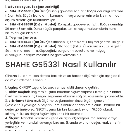
Gövde Boyutu (Boğaz Derinliği):
SHAHE GS5331 (Bu Ürün):
Geniş gövdeye sahiptir. Boğaz derinliği 120 mm
(12 cm)'dir. Büyük levhaların, kumaşların veya panellerin orta kısımlarından
ölçüm almak için tasarlanmıştır.
SHAHE GS5318 (Diğer Model):
Kompakt gövdeye sahiptir. Boğaz derinliği
30 mm (3 cm)'dir. Daha küçük parçalar, takılar veya malzemelerin kenar
kısımları için idealdir.
Taşıma Çantası:
SHAHE GS5331 (Bu Ürün):
Kilitlenebilir, sert plastik taşıma çantası ile gelir.
SHAHE GS5318 (Diğer Model):
Standart (kilitsiz) koruyucu kutu ile gelir.
Satın alma kararınızı, ölçeceğiniz parçaların boyutuna ve ihtiyaç
duyduğunuz erişim mesafesine göre vermelisiniz.
SHAHE GS5331 Nasıl Kullanılır
Cihazın kullanımı son derece basittir ve en hassas ölçümler için aşağıdaki
adımları izlemeniz önerilir:
Açılış:
"ON/OFF" tuşuna basarak cihazı aktif duruma getirin.
Birim Seçimi:
"inç/mm" tuşuna basarak ölçüm yapmak istediğiniz birimi
(milimetre veya inç) seçin. Seçiminiz ekranın sağ alt köşesinde görünecektir.
Sıfırlama (ÖNEMLİ):
Ölçüme başlamadan önce, ölçüm çenelerini
(kafalarını) yavaşça birleştirin. Temiz olduklarından emin olun. Ekranda bir
değer görünüyorsa, "ZERO" tuşuna bir kez basarak ekranı "0.000" olarak
sıfırlayın. Bu, en doğru ölçüm için kritik bir adımdır.
Ölçüm:
Mandalı kaldırarak çeneleri açın, ölçeceğiniz malzemeyi araya
yerleştirin ve mandalı yavaşça bırakın. Ekranda okunan değer, malzemenin
kalınlığıdır.