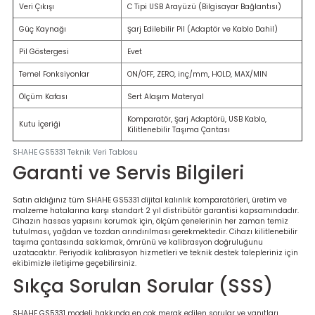
Veri Çıkışı
C Tipi USB Arayüzü (Bilgisayar Bağlantısı)
Güç Kaynağı
Şarj Edilebilir Pil (Adaptör ve Kablo Dahil)
Pil Göstergesi
Evet
Temel Fonksiyonlar
ON/OFF, ZERO, inç/mm, HOLD, MAX/MIN
Ölçüm Kafası
Sert Alaşım Materyal
Komparatör, Şarj Adaptörü, USB Kablo,
Kutu İçeriği
Kilitlenebilir Taşıma Çantası
SHAHE GS5331 Teknik Veri Tablosu
Garanti ve Servis Bilgileri
Satın aldığınız tüm SHAHE GS5331 dijital kalınlık komparatörleri, üretim ve
malzeme hatalarına karşı standart 2 yıl distribütör garantisi kapsamındadır.
Cihazın hassas yapısını korumak için, ölçüm çenelerinin her zaman temiz
tutulması, yağdan ve tozdan arındırılması gerekmektedir. Cihazı kilitlenebilir
taşıma çantasında saklamak, ömrünü ve kalibrasyon doğruluğunu
uzatacaktır. Periyodik kalibrasyon hizmetleri ve teknik destek talepleriniz için
ekibimizle iletişime geçebilirsiniz.
Sıkça Sorulan Sorular (SSS)
SHAHE GS5331 modeli hakkında en çok merak edilen sorular ve yanıtları.