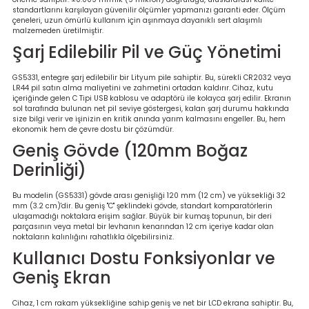
standartlarını karşılayan güvenilir ölçümler yapmanızı garanti eder. Ölçüm
çeneleri, uzun ömürlü kullanım için aşınmaya dayanıklı sert alaşımlı
malzemeden üretilmiştir.
Şarj Edilebilir Pil ve Güç Yönetimi
GS5331, entegre şarj edilebilir bir Lityum pile sahiptir. Bu, sürekli CR2032 veya
LR44 pil satın alma maliyetini ve zahmetini ortadan kaldırır. Cihaz, kutu
içeriğinde gelen C Tipi USB kablosu ve adaptörü ile kolayca şarj edilir. Ekranın
sol tarafında bulunan net pil seviye göstergesi, kalan şarj durumu hakkında
size bilgi verir ve işinizin en kritik anında yarım kalmasını engeller. Bu, hem
ekonomik hem de çevre dostu bir çözümdür.
Geniş Gövde (120mm Boğaz
Derinliği)
Bu modelin (GS5331) gövde arası genişliği 120 mm (12 cm) ve yüksekliği 32
mm (3.2 cm)'dir. Bu geniş "C" şeklindeki gövde, standart komparatörlerin
ulaşamadığı noktalara erişim sağlar. Büyük bir kumaş topunun, bir deri
parçasının veya metal bir levhanın kenarından 12 cm içeriye kadar olan
noktaların kalınlığını rahatlıkla ölçebilirsiniz.
Kullanıcı Dostu Fonksiyonlar ve
Geniş Ekran
Cihaz, 1 cm rakam yüksekliğine sahip geniş ve net bir LCD ekrana sahiptir. Bu,