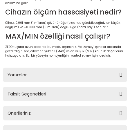
anlamına gelir.
Cihazın ölçüm hassasiyeti nedir?
Cihaz, 0.001 mm (1 mikron) çözünürlüğe (ekranda görebileceğiniz en küçük
değişim) ve ±0.009 mm (9 mikron) doğruluğa (hata payı) sahiptir.
MAX/MIN özelliği nasıl çalışır?
ZERO tuşuna uzun basarak bu modu açarsınız. Malzemeyi çeneler arasında
gezdirdiğinizde, cihaz en yüksek (MAX) ve en düşük (MIN) kalınlık değerlerini
hafızaya alır. Bu, bir yüzeyin homojenliğini kontrol etmek için idealdir.
Yorumlar
Taksit Seçenekleri
Bu ürüne ilk yorumu siz yapın!
Önerileriniz
Yorum Yaz
Bu ürünün fiyat bilgisi, resim, ürün açıklamalarında ve diğer