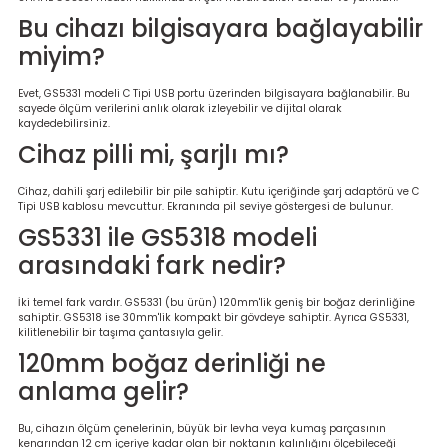
Bu cihazı bilgisayara bağlayabilir
miyim?
Evet, GS5331 modeli C Tipi USB portu üzerinden bilgisayara bağlanabilir. Bu
sayede ölçüm verilerini anlık olarak izleyebilir ve dijital olarak
kaydedebilirsiniz.
Cihaz pilli mi, şarjlı mı?
Cihaz, dahili şarj edilebilir bir pile sahiptir. Kutu içeriğinde şarj adaptörü ve C
Tipi USB kablosu mevcuttur. Ekranında pil seviye göstergesi de bulunur.
GS5331 ile GS5318 modeli
arasındaki fark nedir?
İki temel fark vardır. GS5331 (bu ürün) 120mm'lik geniş bir boğaz derinliğine
sahiptir. GS5318 ise 30mm'lik kompakt bir gövdeye sahiptir. Ayrıca GS5331,
kilitlenebilir bir taşıma çantasıyla gelir.
120mm boğaz derinliği ne
anlama gelir?
Bu, cihazın ölçüm çenelerinin, büyük bir levha veya kumaş parçasının
kenarından 12 cm içeriye kadar olan bir noktanın kalınlığını ölçebileceği