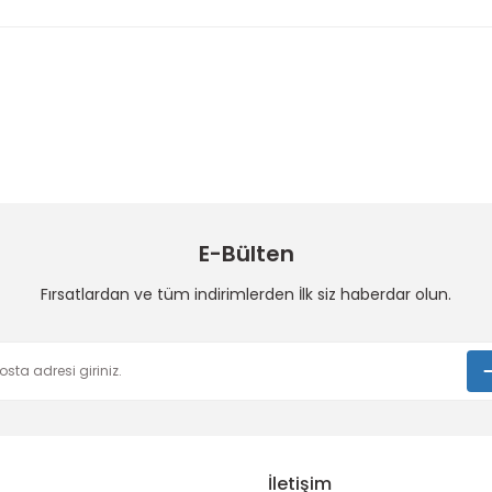
 konularda yetersiz gördüğünüz noktaları öneri formunu kullanarak taraf
Bu ürüne ilk yorumu siz yapın!
Sitemize ilk yorumu siz yapın!
Deneyimini Paylaş
Yorum Yaz
E-Bülten
Fırsatlardan ve tüm indirimlerden İlk siz haberdar olun.
Gönder
İletişim