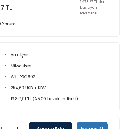
1.478,27 TL den
17 TL
başlayan
taksitlerle!
 0 Yorum
pH Ölçer
Milwaukee
WİL-PRO802
254,69 USD + KDV
13.817,91 TL (%5,00 havale indirimi)
Sepete Ekle
Hemen Al