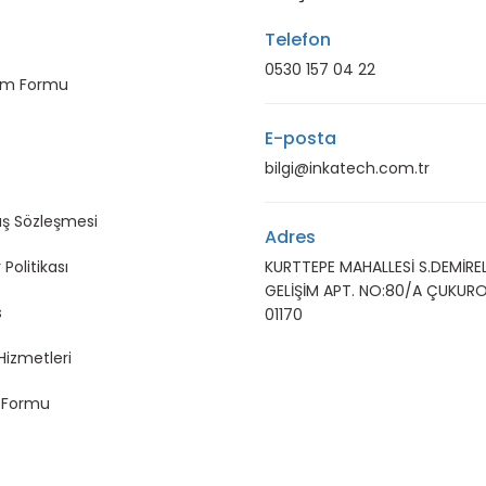
Telefon
0530 157 04 22
rim Formu
E-posta
bilgi@inkatech.com.tr
ış Sözleşmesi
Adres
 Politikası
KURTTEPE MAHALLESİ S.DEMİREL
GELİŞİM APT. NO:80/A ÇUKUR
s
01170
Hizmetleri
m Formu