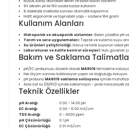
Büyük, kolay okunabilir ekran ve basit buton tasarımı
9V alkalin pil ile 150 saate kadar kullanım
8 dakikalık inaktivite sonrası otomatik kapanma
Hafif, ergonomik ve taşınabilir yapı – sadece 164 gram
Kullanım Alanları
Hidroponik ve akuaponik sistemler:
Besin çözeltisi pH v
Tarım ve sera uygulamaları:
Toprak ve sulama suyu anal
Su ürünleri yetiştiriciliği:
Havuz ve tank suyunun ideal pH v
Laboratuvar ve kalite kontrol süreçleri:
Hızlı, güvenilir
Bakım ve Saklama Talimatla
pH/EC probunuzu düzenli olarak
MA9016
temizleme solüsyo
Her ölçüm sonrası kalibrasyon yapın ve doğruluğu koruyun.
pH probunu
MA9015 saklama solüsyonu
içinde muhafaza
Asla saf su (DI/RO) içinde saklamayın – prob hassasiyeti za
Teknik Özellikler
pH Aralığı
0.00 – 14.00 pH
EC Aralığı
0.00 – 6.00 mS/cm
TDS Aralığı
0 – 4000 ppm
pH Çözünürlüğü
0.1 pH
EC Çözünürlüğü
0.01 mS/cm