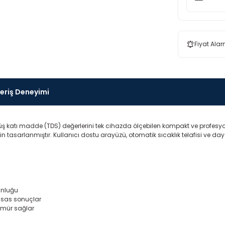
Fiyat Alar
veriş Deneyimi
üş katı madde (TDS) değerlerini tek cihazda ölçebilen kompakt ve profesyonel
n tasarlanmıştır. Kullanıcı dostu arayüzü, otomatik sıcaklık telafisi ve d
unluğu
ssas sonuçlar
 ömür sağlar