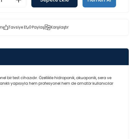
mı
Tavsiye Et
Paylaş
Karşılaştır
 bir test cihazıdır. Özellikle hidroponik, akuaponik, sera ve
ayanıklı yapısıyla hem profesyonel hem de amatör kullanıcılar