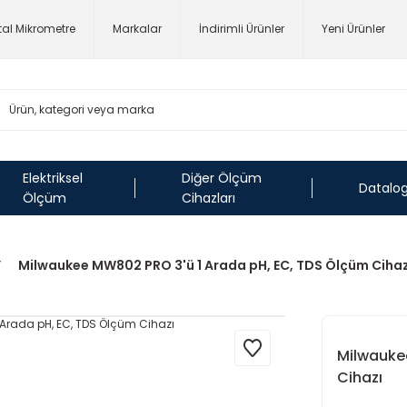
ital Mikrometre
Markalar
İndirimli Ürünler
Yeni Ürünler
Elektriksel
Diğer Ölçüm
Datalo
Ölçüm
Cihazları
Milwaukee MW802 PRO 3'ü 1 Arada pH, EC, TDS Ölçüm Cihaz
Milwauke
Cihazı