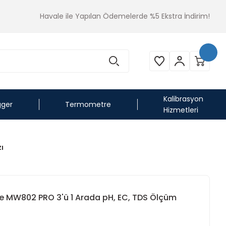
Havale ile Yapılan Ödemelerde %5 Ekstra İndirim!
Kalibrasyon
gger
Termometre
Hizmetleri
ı
e MW802 PRO 3'ü 1 Arada pH, EC, TDS Ölçüm