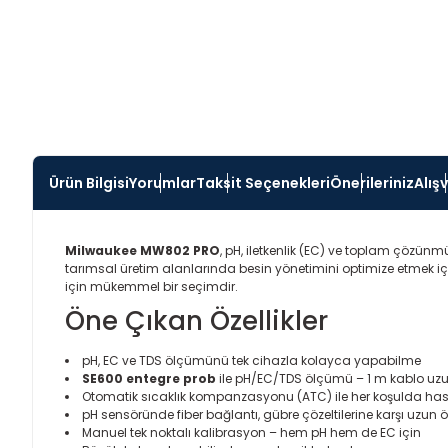
Ürün Bilgisi
Yorumlar
Taksit Seçenekleri
Önerileriniz
Alış
Milwaukee MW802 PRO
, pH, iletkenlik (EC) ve toplam çözünm
tarımsal üretim alanlarında besin yönetimini optimize etmek içi
için mükemmel bir seçimdir.
Öne Çıkan Özellikler
pH, EC ve TDS ölçümünü tek cihazla kolayca yapabilme
SE600 entegre prob
ile pH/EC/TDS ölçümü – 1 m kablo uz
Otomatik sıcaklık kompanzasyonu (ATC) ile her koşulda ha
pH sensöründe fiber bağlantı, gübre çözeltilerine karşı uzun
Manuel tek noktalı kalibrasyon – hem pH hem de EC için