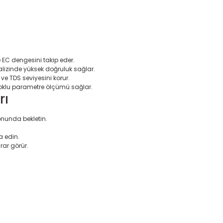
e EC dengesini takip eder.
izinde yüksek doğruluk sağlar.
e TDS seviyesini korur.
 çoklu parametre ölçümü sağlar.
rı
nunda bekletin.
 edin.
rar görür.