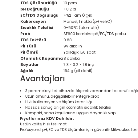
TDS Çözünürlüğü
10 ppm
pH Doğruluğu
±0.2 pH
EC/TDS Doğruluğu
±%2 Tam Ölçek
Kalibrasyon
Manuel, 1 nokta (pH ve EC)
Sıcaklık Telafisi
0–50°C (otomatik)
Prob
SE600 kombine pH/EC/TDS probu
TDS Faktörü
0.68
Pil Türü
9V alkalin
Pil Ömrü
Yaklaşık 150 saat
Otomatik Kapanma
8 dakika
Boyutlar
7.3 × 3.2 × 1.8 inç
Ağırlık
164 g (pil dahil)
Avantajları
3 parametreyi tek cihazda ölçerek zamandan tasarruf sağl
Uzun ömürlü, değiştirilebilir entegre prob
Hızlı kalibrasyon ve ölçüm kararlılığı
Hassas sonuçlar için otomatik sıcaklık telafisi
Kompakt, saha koşullarına uygun dayanıklı yapı
Fiyatlarımız KDV Dahildir.
Üstün kalite, hızlı teslimat.
Profesyonel pH, EC ve TDS ölçümleri için güvenilir Milwaukee tekn