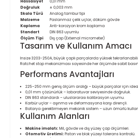
Hassasiyet
0,01 mm
Doğruluk
± 0,003 mm
Skala Türü
Analog tambur tipi
Malzeme
Paslanmaz çelik uçlar, döküm gövde
Kaplama
Anti-korozyon krom kaplama
Standart
DIN 863 uyumlu
Ölçüm Tipi
Dış çap (External micrometer)
Tasarım ve Kullanım Amacı
Insize 3203-250A, büyük çaplı parçalarda yüksek tekrarlanabilir
Ratchet stop mekanizması sayesinde her ölçümde sabit basınç 
Performans Avantajları
225–250 mm geniş ölçüm aralığı – büyük parçalar için ideal
0,01 mm çözünürlük – laboratuvar seviyesinde doğruluk.
DIN 863 standardı – uluslararası kalibrasyon uyumu.
Karbür uçlar – aşınma ve deformasyona karşı dirençli.
Batarya gerektirmeyen mekanik sistem – uzun ömürlü kulla
Kullanım Alanları
Makine imalatı:
Mil, gövde ve dış yüzey çap ölçümleri.
Otomotiv üretimi:
Piston ve blok yüzeyi tolerans kontrolü.