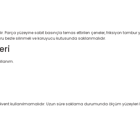
r. Parça yüzeyine sabit basınçla temas ettirilen çeneler, friksiyon tambu
uru bezle silinmeli ve koruyucu kutusunda saklanmalıdır.
eri
llanım.
 solvent kullanılmamalıdır. Uzun süre saklama durumunda ölçüm yüzeyle