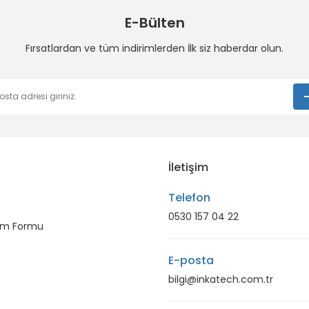
E-Bülten
Fırsatlardan ve tüm indirimlerden İlk siz haberdar olun.
Gönder
İletişim
Telefon
0530 157 04 22
rim Formu
E-posta
bilgi@inkatech.com.tr