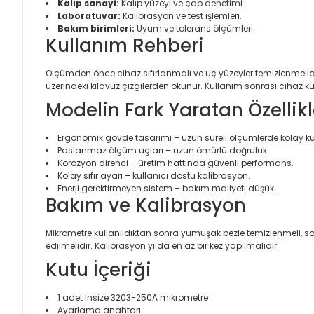
Kalıp sanayi:
Kalıp yüzeyi ve çap denetimi.
Laboratuvar:
Kalibrasyon ve test işlemleri.
Bakım birimleri:
Uyum ve tolerans ölçümleri.
Kullanım Rehberi
Ölçümden önce cihaz sıfırlanmalı ve uç yüzeyler temizlenmelidi
üzerindeki kılavuz çizgilerden okunur. Kullanım sonrası cihaz k
Modelin Fark Yaratan Özellikl
Ergonomik gövde tasarımı – uzun süreli ölçümlerde kolay ku
Paslanmaz ölçüm uçları – uzun ömürlü doğruluk.
Korozyon direnci – üretim hattında güvenli performans.
Kolay sıfır ayarı – kullanıcı dostu kalibrasyon.
Enerji gerektirmeyen sistem – bakım maliyeti düşük.
Bakım ve Kalibrasyon
Mikrometre kullanıldıktan sonra yumuşak bezle temizlenmeli,
edilmelidir. Kalibrasyon yılda en az bir kez yapılmalıdır.
Kutu İçeriği
1 adet Insize 3203-250A mikrometre
Ayarlama anahtarı