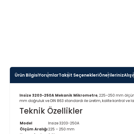
Ürün Bilgisi
Yorumlar
Taksit Seçenekleri
Önerileriniz
Alış
Insize 3203-250A Mekanik Mikrometre
, 225–250 mm ölçüm 
mm doğruluk ve DIN 863 standardı ile üretim, kalite kontrol ve 
Teknik Özellikler
Model
Insize 3203-250A
Ölçüm Aralığı
225 – 250 mm