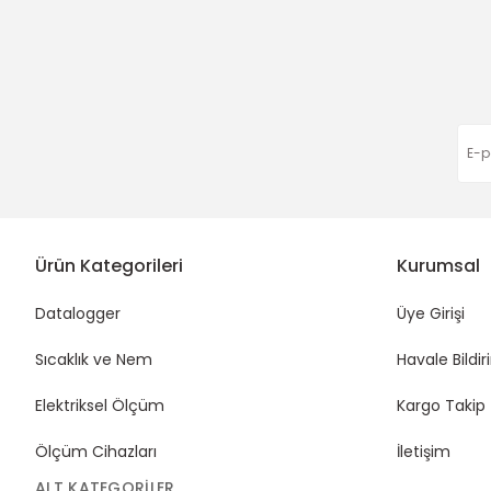
Ürün fiyatı diğer sitelerden daha pahalı.
Bu ürüne benzer farklı alternatifler olmalı.
Ürün Kategorileri
Kurumsal
Datalogger
Üye Girişi
Sıcaklık ve Nem
Havale Bildi
Elektriksel Ölçüm
Kargo Takip
Ölçüm Cihazları
İletişim
ALT KATEGORILER