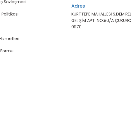
ış Sözleşmesi
Adres
 Politikası
KURTTEPE MAHALLESİ S.DEMİREL
GELİŞİM APT. NO:80/A ÇUKUR
s
01170
Hizmetleri
m Formu