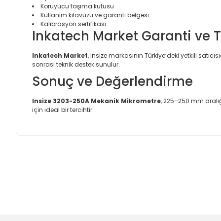
Koruyucu taşıma kutusu
Kullanım kılavuzu ve garanti belgesi
Kalibrasyon sertifikası
Inkatech Market Garanti ve 
Inkatech Market
, Insize markasının Türkiye’deki yetkili satıcıs
sonrası teknik destek sunulur.
Sonuç ve Değerlendirme
Insize 3203-250A Mekanik Mikrometre
, 225–250 mm aralığ
için ideal bir tercihtir.
Bu ürünün fiyat bilgisi, resim, ürün açıklamalarında ve diğer
Görüş ve önerileriniz için teşekkür ederiz.
Ürün resmi kalitesiz, bozuk veya görüntülenemiyor.
Ürün açıklamasında eksik bilgiler bulunuyor.
Ürün bilgilerinde hatalar bulunuyor.