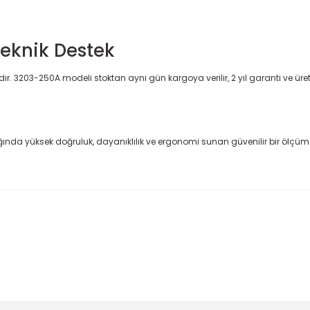
Teknik Destek
ıdır. 3203-250A modeli stoktan aynı gün kargoya verilir, 2 yıl garanti ve üretic
ında yüksek doğruluk, dayanıklılık ve ergonomi sunan güvenilir bir ölçüm c
 konularda yetersiz gördüğünüz noktaları öneri formunu kullanarak taraf
Bu ürüne ilk yorumu siz yapın!
Sitemize ilk yorumu siz yapın!
Deneyimini Paylaş
Yorum Yaz