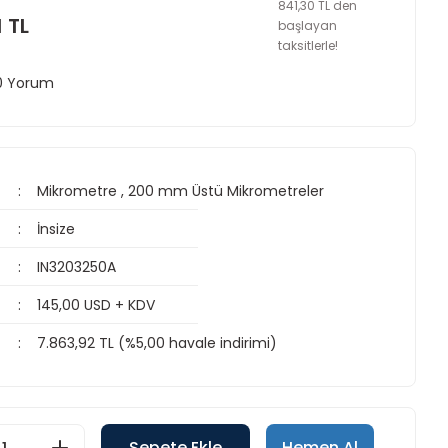
841,30 TL den
1 TL
başlayan
taksitlerle!
 0 Yorum
Mikrometre
,
200 mm Üstü Mikrometreler
İnsize
IN3203250A
145,00 USD + KDV
7.863,92 TL (%5,00 havale indirimi)
Sepete Ekle
Hemen Al