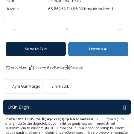
Fiyat
1.208,00 USD + KDV
rü
etre
Havale
65.562,62 TL (%5,00 havale indirimi)
etre
etre
Sepete Ekle
Hemen Al
tresi
resi
Fiyat Alarmı
Tavsiye Et
Paylaş
Karşılaştır
ometreler
Aynı Gün Kargo
Sınırlı Stok
Ürün Bilgisi
ometreler
Insize 3127-100 Dijital Üç Ayaklı İç Çap Mikrometresi
, 87–100 mm ölçüm
aralığında üstün doğruluk, dayanıklılık ve geniş kapsamlı endüstriyel
mometre
kullanım için tasarlanmıştır. 0,001 mm çözünürlük değerine sahip bu cihaz,
büyük çaplı iç yüzeylerin ölçümünde yüksek kararlılık ve profesyonel sonuçlar