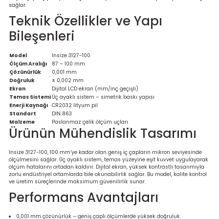
sağlar.
re
Teknik Özellikler ve Yapı
Bileşenleri
metresi
treler
Model
Insize 3127-100
Ölçüm Aralığı
87 – 100 mm
Çözünürlük
0,001 mm
ihazları
Doğruluk
± 0,002 mm
Ekran
Dijital LCD ekran (mm/inç geçişli)
Temas Sistemi
Üç ayaklı sistem – simetrik baskı yapısı
klık Ölçerler
Enerji Kaynağı
CR2032 lityum pil
Standart
DIN 863
Malzeme
Paslanmaz çelik ölçüm uçları
iz Cihazı
tre
Ürünün Mühendislik Tasarımı
ihazları
Insize 3127-100, 100 mm’ye kadar olan geniş iç çapların mikron seviyesinde
ölçülmesini sağlar. Üç ayaklı sistem, temas yüzeyine eşit kuvvet uygulayarak
ölçüm hatalarını ortadan kaldırır. Dijital ekran, yüksek kontrastlı tasarımıyla
zorlu endüstriyel ortamlarda bile okunabilirlik sağlar. Bu model, kalite kontrol
ve üretim süreçlerinde maksimum güvenilirlik sunar.
Performans Avantajları
dektörü
0,001 mm çözünürlük – geniş çaplı ölçümlerde yüksek doğruluk.