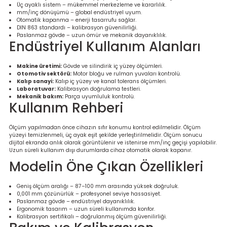
Ölçüm Cihazı
Üç ayaklı sistem – mükemmel merkezleme ve kararlılık.
mm/inç dönüşümü – global endüstriyel uyum.
Otomatik kapanma – enerji tasarrufu sağlar.
DIN 863 standardı – kalibrasyon güvenilirliği.
Paslanmaz gövde – uzun ömür ve mekanik dayanıklılık.
Endüstriyel Kullanım Alanları
üteç
Makine üretimi:
Gövde ve silindirik iç yüzey ölçümleri.
Otomotiv sektörü:
Motor bloğu ve rulman yuvaları kontrolü.
Kalıp sanayi:
Kalıp iç yüzey ve kanal tolerans ölçümleri.
Laboratuvar:
Kalibrasyon doğrulama testleri.
Mekanik bakım:
Parça uyumluluk kontrolü.
Kullanım Rehberi
Ölçüm yapılmadan önce cihazın sıfır konumu kontrol edilmelidir. Ölçüm
it Cihazı
yüzeyi temizlenmeli, üç ayak eşit şekilde yerleştirilmelidir. Ölçüm sonucu
dijital ekranda anlık olarak görüntülenir ve istenirse mm/inç geçişi yapılabilir.
Uzun süreli kullanım dışı durumlarda cihaz otomatik olarak kapanır.
zları
Modelin Öne Çıkan Özellikleri
nlık Ölçer
Geniş ölçüm aralığı – 87–100 mm arasında yüksek doğruluk.
0,001 mm çözünürlük – profesyonel seviye hassasiyet.
Paslanmaz gövde – endüstriyel dayanıklılık.
Ergonomik tasarım – uzun süreli kullanımda konfor.
Kalibrasyon sertifikalı – doğrulanmış ölçüm güvenilirliği.