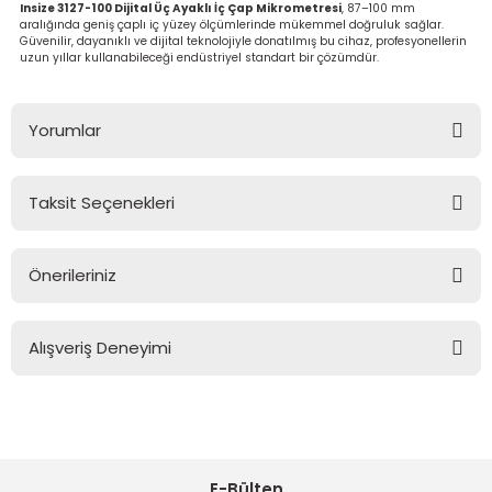
Insize 3127-100 Dijital Üç Ayaklı İç Çap Mikrometresi
, 87–100 mm
aralığında geniş çaplı iç yüzey ölçümlerinde mükemmel doğruluk sağlar.
Güvenilir, dayanıklı ve dijital teknolojiyle donatılmış bu cihaz, profesyonellerin
uzun yıllar kullanabileceği endüstriyel standart bir çözümdür.
Yorumlar
Taksit Seçenekleri
Bu ürüne ilk yorumu siz yapın!
Önerileriniz
Yorum Yaz
Bu ürünün fiyat bilgisi, resim, ürün açıklamalarında ve diğer
konularda yetersiz gördüğünüz noktaları öneri formunu
Alışveriş Deneyimi
kullanarak tarafımıza iletebilirsiniz.
Görüş ve önerileriniz için teşekkür ederiz.
Sitemize ilk yorumu siz yapın!
Ürün resmi kalitesiz, bozuk veya görüntülenemiyor.
Ürün açıklamasında eksik bilgiler bulunuyor.
E-Bülten