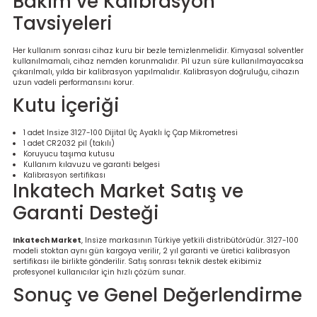
Bakım ve Kalibrasyon
Tavsiyeleri
Her kullanım sonrası cihaz kuru bir bezle temizlenmelidir. Kimyasal solventler
kullanılmamalı, cihaz nemden korunmalıdır. Pil uzun süre kullanılmayacaksa
çıkarılmalı, yılda bir kalibrasyon yapılmalıdır. Kalibrasyon doğruluğu, cihazın
uzun vadeli performansını korur.
Kutu İçeriği
1 adet Insize 3127-100 Dijital Üç Ayaklı İç Çap Mikrometresi
1 adet CR2032 pil (takılı)
Koruyucu taşıma kutusu
Kullanım kılavuzu ve garanti belgesi
Kalibrasyon sertifikası
Inkatech Market Satış ve
Garanti Desteği
Inkatech Market
, Insize markasının Türkiye yetkili distribütörüdür. 3127-100
modeli stoktan aynı gün kargoya verilir, 2 yıl garanti ve üretici kalibrasyon
sertifikası ile birlikte gönderilir. Satış sonrası teknik destek ekibimiz
profesyonel kullanıcılar için hızlı çözüm sunar.
Sonuç ve Genel Değerlendirme