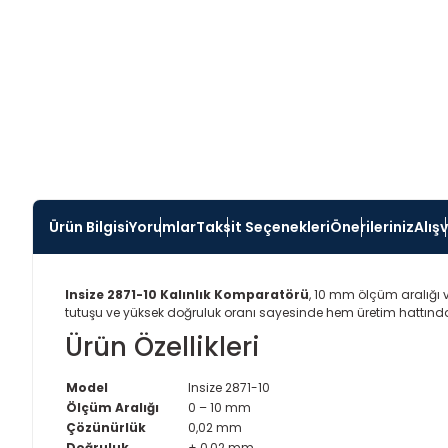
Ürün Bilgisi
Yorumlar
Taksit Seçenekleri
Önerileriniz
Alış
Insize 2871-10 Kalınlık Komparatörü
, 10 mm ölçüm aralığı v
tutuşu ve yüksek doğruluk oranı sayesinde hem üretim hattınd
Ürün Özellikleri
Model
Insize 2871-10
Ölçüm Aralığı
0 – 10 mm
Çözünürlük
0,02 mm
Doğruluk
± 0,02 mm