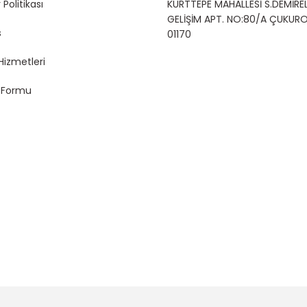
 Politikası
KURTTEPE MAHALLESİ S.DEMİREL
GELİŞİM APT. NO:80/A ÇUKUR
s
01170
Hizmetleri
m Formu