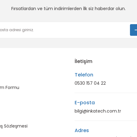
Fırsatlardan ve tüm indirimlerden İlk siz haberdar olun.
Gönder
İletişim
Telefon
0530 157 04 22
rim Formu
E-posta
bilgi@inkatech.com.tr
ış Sözleşmesi
Adres