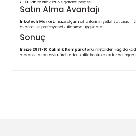
Kullanım kılavuzu ve garanti belgesi
Satın Alma Avantajı
Inkatech Market
, Insize ölçüm cihazlarının yetkili satıcısıdır.
avantajı ile profesyonel kullanıma uygundur.
Sonuç
Insize 2871-10 Kalınlık Komparatörü
, metalden kağıda kada
mekanik tasarımıyla, üretimden kalite kontrole kadar her aşa
Bu ürünün fiyat bilgisi, resim, ürün açıklamalarında ve diğer
Görüş ve önerileriniz için teşekkür ederiz.
Ürün resmi kalitesiz, bozuk veya görüntülenemiyor.
Ürün açıklamasında eksik bilgiler bulunuyor.
Ürün bilgilerinde hatalar bulunuyor.
Ürün fiyatı diğer sitelerden daha pahalı.