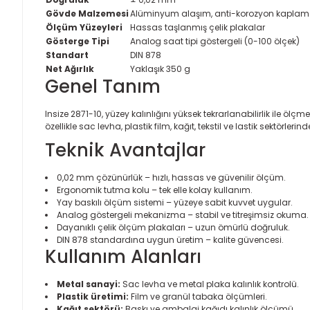
Gövde Malzemesi
Alüminyum alaşım, anti-korozyon kapla
Ölçüm Yüzeyleri
Hassas taşlanmış çelik plakalar
Gösterge Tipi
Analog saat tipi göstergeli (0-100 ölçek)
Standart
DIN 878
Net Ağırlık
Yaklaşık 350 g
Genel Tanım
Insize 2871-10, yüzey kalınlığını yüksek tekrarlanabilirlik ile ölç
özellikle sac levha, plastik film, kağıt, tekstil ve lastik sektörler
Teknik Avantajlar
0,02 mm çözünürlük – hızlı, hassas ve güvenilir ölçüm.
Ergonomik tutma kolu – tek elle kolay kullanım.
Yay baskılı ölçüm sistemi – yüzeye sabit kuvvet uygular.
Analog göstergeli mekanizma – stabil ve titreşimsiz okuma.
Dayanıklı çelik ölçüm plakaları – uzun ömürlü doğruluk.
DIN 878 standardına uygun üretim – kalite güvencesi.
Kullanım Alanları
Metal sanayi:
Sac levha ve metal plaka kalınlık kontrolü.
Plastik üretimi:
Film ve granül tabaka ölçümleri.
Kağıt sektörü:
Baskı ve ambalaj kağıdı kalınlık ölçümü.