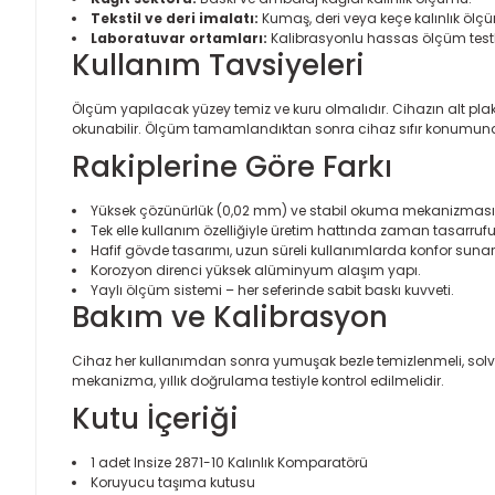
Tekstil ve deri imalatı:
Kumaş, deri veya keçe kalınlık ölç
Laboratuvar ortamları:
Kalibrasyonlu hassas ölçüm testl
Kullanım Tavsiyeleri
Ölçüm yapılacak yüzey temiz ve kuru olmalıdır. Cihazın alt pl
okunabilir. Ölçüm tamamlandıktan sonra cihaz sıfır konumuna g
Rakiplerine Göre Farkı
Yüksek çözünürlük (0,02 mm) ve stabil okuma mekanizması
Tek elle kullanım özelliğiyle üretim hattında zaman tasarrufu
Hafif gövde tasarımı, uzun süreli kullanımlarda konfor sunar
Korozyon direnci yüksek alüminyum alaşım yapı.
Yaylı ölçüm sistemi – her seferinde sabit baskı kuvveti.
Bakım ve Kalibrasyon
Cihaz her kullanımdan sonra yumuşak bezle temizlenmeli, solv
mekanizma, yıllık doğrulama testiyle kontrol edilmelidir.
Kutu İçeriği
1 adet Insize 2871-10 Kalınlık Komparatörü
Koruyucu taşıma kutusu