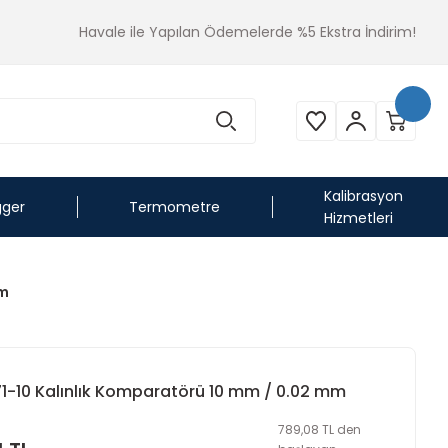
Havale ile Yapılan Ödemelerde %5 Ekstra İndirim!
Kalibrasyon
gger
Termometre
Hizmetleri
mm
71-10 Kalınlık Komparatörü 10 mm / 0.02 mm
789,08 TL den