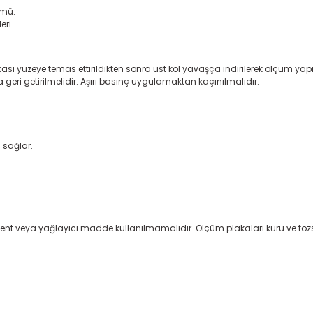
ümü.
eri.
akası yüzeye temas ettirildikten sonra üst kol yavaşça indirilerek ölçüm
eri getirilmelidir. Aşırı basınç uygulamaktan kaçınılmalıdır.
.
 sağlar.
.
ent veya yağlayıcı madde kullanılmamalıdır. Ölçüm plakaları kuru ve toz