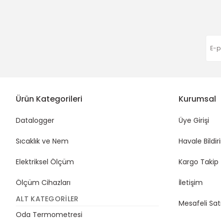
Bu ürüne benzer farklı alternatifler olmalı.
Ürün Kategorileri
Kurumsal
Datalogger
Üye Girişi
Sıcaklık ve Nem
Havale Bildi
Elektriksel Ölçüm
Kargo Takip
Ölçüm Cihazları
İletişim
ALT KATEGORILER
Mesafeli Sat
Oda Termometresi