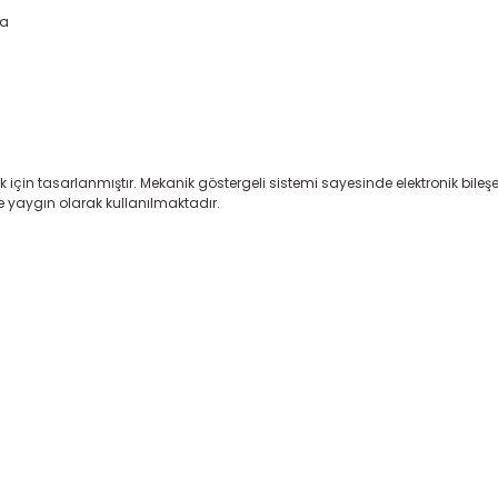
ma
mek için tasarlanmıştır. Mekanik göstergeli sistemi sayesinde elektronik bileş
inde yaygın olarak kullanılmaktadır.