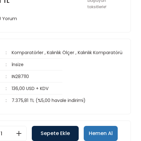
1 TL
başlayan
taksitlerle!
 0 Yorum
Komparatörler
,
Kalınlık Ölçer
,
Kalınlık Komparatörü
İnsize
IN287110
136,00 USD + KDV
7.375,81 TL (%5,00 havale indirimi)
Sepete Ekle
Hemen Al