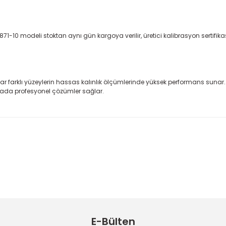
 2871-10 modeli stoktan aynı gün kargoya verilir, üretici kalibrasyon sertifikası
r farklı yüzeylerin hassas kalınlık ölçümlerinde yüksek performans sunar
mada profesyonel çözümler sağlar.
 konularda yetersiz gördüğünüz noktaları öneri formunu kullanarak taraf
Bu ürüne ilk yorumu siz yapın!
Sitemize ilk yorumu siz yapın!
Deneyimini Paylaş
Yorum Yaz
E-Bülten