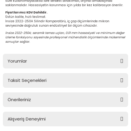
süre kullanılmayacaksa ibre serbest bırakılmalı, orijinal ambalajında
saklanmalıdır. Hassasiyetin korunması için yılda bir kez kalibrasyon önerilir.
Fiyatlarımız KDV Dahildir.
Üstün kalite, hızlı teslimat.
İnsize 2322-250A Silindir Komparatörü, iç çap ölçümlerinde mikron
seviyesinde doğruluk sunan endüstriyel bir ölçüm cihazıdır.
İnsize 2322-250A; seramik temas uçları, 0.01 mm hassasiyeti ve minimum değer
izleme fonksiyonu sayesinde profesyonel mühendislik ölçümlerinde mükemmel
sonuçlar sağlar.
Yorumlar
Taksit Seçenekleri
Bu ürüne ilk yorumu siz yapın!
Önerileriniz
Yorum Yaz
Bu ürünün fiyat bilgisi, resim, ürün açıklamalarında ve diğer
konularda yetersiz gördüğünüz noktaları öneri formunu
Alışveriş Deneyimi
kullanarak tarafımıza iletebilirsiniz.
Görüş ve önerileriniz için teşekkür ederiz.