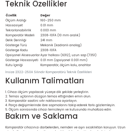
Teknik Özellikler
Özellik
Değer
Ölçüm Aralığı
160–250 mm
Hassasiyet
0.01 mm
Tekrarlanabilirlik
0.003 mm
Komparatör Modeli
2308-10FA (10 mm aralık)
Delik Derinliği
241 mm
Gösterge Türü
Mekanik (kadranlı analog)
Gösterge Kodu
2308-10FA
Opsiyonel Aksesuarlar
Ayar halkası (6312), uzun sap (7351)
Gösterge Hassasiyeti
0.01 mm (opsiyonel 0.001 mm)
Kutu İçeriği
Komparatör, ölçüm kolu, anahtar
İnsize 2322-250A Silindir Komparatörü Teknik Özellikleri
Kullanım Talimatları
Cihazı ölçüm yapılacak yüzeye dik şekilde yerleştirin.
Temas uçlarının düzgün temas ettiğinden emin olun.
Komparatör saatini sıfır noktasına ayarlayın.
Parça değişimlerinde ibre sapmalarını takip ederek farkı gözlemleyin.
Ölçüm sonrasında cihazı temizleyin ve kutusunda muhafaza edin.
Bakım ve Saklama
Komparatör cihazınızı darbelerden, nemden ve aşırı sıcaklıktan koruyun. Uzun