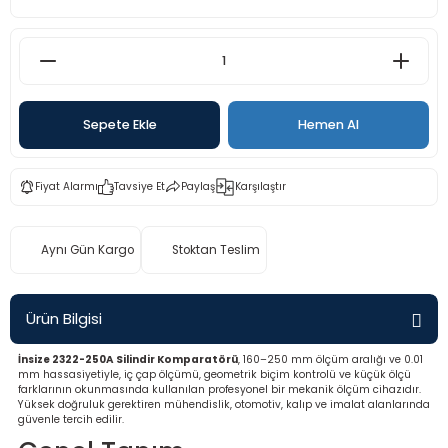
rü
etre
etre
etre
Sepete Ekle
Hemen Al
tresi
Fiyat Alarmı
Tavsiye Et
Paylaş
Karşılaştır
resi
Aynı Gün Kargo
Stoktan Teslim
ometreler
Ürün Bilgisi
İnsize 2322-250A Silindir Komparatörü
, 160–250 mm ölçüm aralığı ve 0.01
ometreler
mm hassasiyetiyle, iç çap ölçümü, geometrik biçim kontrolü ve küçük ölçü
farklarının okunmasında kullanılan profesyonel bir mekanik ölçüm cihazıdır.
Yüksek doğruluk gerektiren mühendislik, otomotiv, kalıp ve imalat alanlarında
mometre
güvenle tercih edilir.