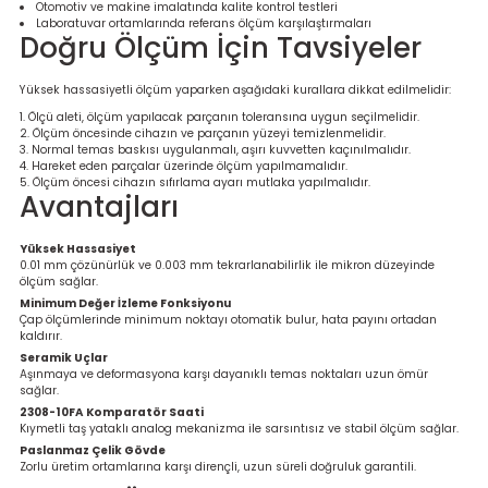
Otomotiv ve makine imalatında kalite kontrol testleri
Ölçüm Cihazı
Laboratuvar ortamlarında referans ölçüm karşılaştırmaları
Doğru Ölçüm İçin Tavsiyeler
Yüksek hassasiyetli ölçüm yaparken aşağıdaki kurallara dikkat edilmelidir:
üteç
Ölçü aleti, ölçüm yapılacak parçanın toleransına uygun seçilmelidir.
Ölçüm öncesinde cihazın ve parçanın yüzeyi temizlenmelidir.
Normal temas baskısı uygulanmalı, aşırı kuvvetten kaçınılmalıdır.
Hareket eden parçalar üzerinde ölçüm yapılmamalıdır.
Ölçüm öncesi cihazın sıfırlama ayarı mutlaka yapılmalıdır.
Avantajları
Yüksek Hassasiyet
0.01 mm çözünürlük ve 0.003 mm tekrarlanabilirlik ile mikron düzeyinde
it Cihazı
ölçüm sağlar.
Minimum Değer İzleme Fonksiyonu
Çap ölçümlerinde minimum noktayı otomatik bulur, hata payını ortadan
zları
kaldırır.
Seramik Uçlar
Aşınmaya ve deformasyona karşı dayanıklı temas noktaları uzun ömür
nlık Ölçer
sağlar.
2308-10FA Komparatör Saati
Kıymetli taş yataklı analog mekanizma ile sarsıntısız ve stabil ölçüm sağlar.
Paslanmaz Çelik Gövde
Zorlu üretim ortamlarına karşı dirençli, uzun süreli doğruluk garantili.