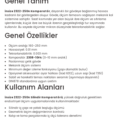
Genel Tanım
re
İnsize 2322-250A Komparatör
, dayanıklı bir gövdeye bağlanmış hassas
kadranlı bir göstergeden oluşur. Gövde, ölçüm temasını sağlayan mekanik kol
metresi
sistemine sahiptir. Saat kısmında yer alan büyük ibre ölçüm ve sıfırlama
işlemlerinde, küçük ibre ise büyük ibrenin gerçekleştirdiği tur sayımında
kullanılır. Bu sayede ölçümler mikron düzeyinde tekrarlanabilirlik sağlar.
treler
Genel Özellikler
ihazları
Ölçüm aralığı: 160–250 mm
Hassasiyet: 0.01 mm
Tekrarlanabilirlik: 0.003 mm
klık Ölçerler
Komparatör:
2308-10FA
(0–10 mm aralık)
Paslanmaz çelik gövde
Mekanik ölçüm sistemi
iz Cihazı
tre
Minimum değer izleme fonksiyonu (çapı otomatik bulur)
Opsiyonel aksesuarlar: ayar halkası (kod 6312), uzun sap (kod 7351)
Sabit ve hareketli temas noktaları seramik (aşınmaya dayanıklı)
DIN878 standardına uygun üretim
ihazları
Kullanım Alanları
İnsize 2322-250A Silindir Komparatörü
, yüksek doğruluk gerektiren
endüstriyel ölçüm uygulamalarında kullanılmaktadır:
dektörü
Silindir iç çapı ve yatak boşluğu ölçümü
Geometrik biçim değişimlerinin kontrolü
Kalıp ve torna parçalarında iç ölçü tolerans denetimi