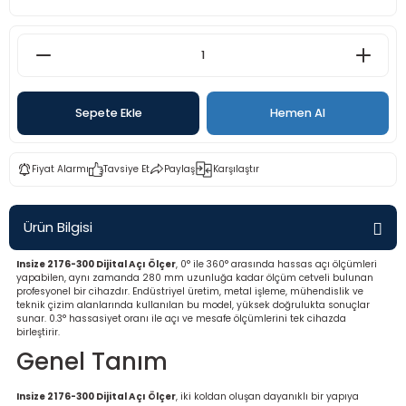
rü
etre
etre
etre
Sepete Ekle
Hemen Al
tresi
Fiyat Alarmı
Tavsiye Et
Paylaş
Karşılaştır
resi
Ürün Bilgisi
ometreler
Insize 2176-300 Dijital Açı Ölçer
, 0° ile 360° arasında hassas açı ölçümleri
yapabilen, aynı zamanda 280 mm uzunluğa kadar ölçüm cetveli bulunan
profesyonel bir cihazdır. Endüstriyel üretim, metal işleme, mühendislik ve
teknik çizim alanlarında kullanılan bu model, yüksek doğrulukta sonuçlar
sunar. 0.3° hassasiyet oranı ile açı ve mesafe ölçümlerini tek cihazda
ometreler
birleştirir.
Genel Tanım
mometre
Insize 2176-300 Dijital Açı Ölçer
, iki koldan oluşan dayanıklı bir yapıya