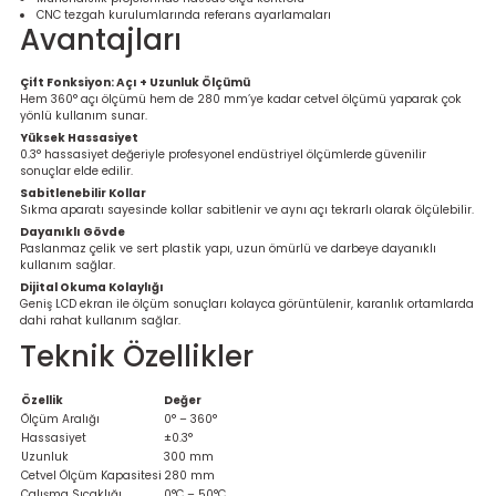
Ölçüm Cihazı
CNC tezgah kurulumlarında referans ayarlamaları
Avantajları
Çift Fonksiyon: Açı + Uzunluk Ölçümü
Hem 360° açı ölçümü hem de 280 mm’ye kadar cetvel ölçümü yaparak çok
yönlü kullanım sunar.
üteç
Yüksek Hassasiyet
0.3° hassasiyet değeriyle profesyonel endüstriyel ölçümlerde güvenilir
sonuçlar elde edilir.
Sabitlenebilir Kollar
Sıkma aparatı sayesinde kollar sabitlenir ve aynı açı tekrarlı olarak ölçülebilir.
Dayanıklı Gövde
Paslanmaz çelik ve sert plastik yapı, uzun ömürlü ve darbeye dayanıklı
kullanım sağlar.
it Cihazı
Dijital Okuma Kolaylığı
Geniş LCD ekran ile ölçüm sonuçları kolayca görüntülenir, karanlık ortamlarda
dahi rahat kullanım sağlar.
zları
Teknik Özellikler
nlık Ölçer
Özellik
Değer
Ölçüm Aralığı
0° – 360°
Hassasiyet
±0.3°
Uzunluk
300 mm
Cetvel Ölçüm Kapasitesi
280 mm
Çalışma Sıcaklığı
0°C – 50°C