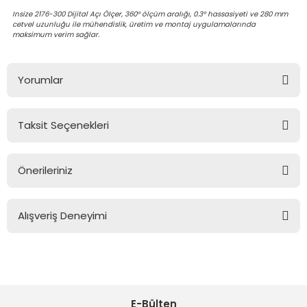
Insize 2176-300 Dijital Açı Ölçer, 360° ölçüm aralığı, 0.3° hassasiyeti ve 280 mm
cetvel uzunluğu ile mühendislik, üretim ve montaj uygulamalarında
maksimum verim sağlar.
Yorumlar
Taksit Seçenekleri
Bu ürüne ilk yorumu siz yapın!
Önerileriniz
Yorum Yaz
Bu ürünün fiyat bilgisi, resim, ürün açıklamalarında ve diğer
konularda yetersiz gördüğünüz noktaları öneri formunu
Alışveriş Deneyimi
kullanarak tarafımıza iletebilirsiniz.
Görüş ve önerileriniz için teşekkür ederiz.
Sitemize ilk yorumu siz yapın!
Ürün resmi kalitesiz, bozuk veya görüntülenemiyor.
Ürün açıklamasında eksik bilgiler bulunuyor.
E-Bülten