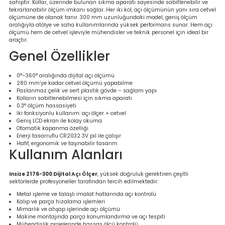
sahiptir. Kollar, üzerinde bulunan sıkma aparatı sayesinde sabitlenebilir ve
re
tekrarlanabilir ölçüm imkanı sağlar. Her iki kol, açı ölçümünün yanı sıra cetvel
ölçümüne de olanak tanır. 300 mm uzunluğundaki model, geniş ölçüm
aralığıyla atölye ve saha kullanımlarında yüksek performans sunar. Hem açı
metresi
ölçümü hem de cetvel işleviyle mühendisler ve teknik personel için ideal bir
araçtır.
Genel Özellikler
treler
0°–360° aralığında dijital açı ölçümü
ihazları
280 mm’ye kadar cetvel ölçümü yapabilme
Paslanmaz çelik ve sert plastik gövde – sağlam yapı
Kolların sabitlenebilmesi için sıkma aparatı
0.3° ölçüm hassasiyeti
klık Ölçerler
İki fonksiyonlu kullanım: açı ölçer + cetvel
Geniş LCD ekran ile kolay okuma
Otomatik kapanma özelliği
iz Cihazı
tre
Enerji tasarruflu CR2032 3V pil ile çalışır
Hafif, ergonomik ve taşınabilir tasarım
Kullanım Alanları
ihazları
Insize 2176-300 Dijital Açı Ölçer
, yüksek doğruluk gerektiren çeşitli
sektörlerde profesyoneller tarafından tercih edilmektedir:
Metal işleme ve talaşlı imalat hatlarında açı kontrolü
Kalıp ve parça hizalama işlemleri
dektörü
Mimarlık ve ahşap işlerinde açı ölçümü
Makine montajında parça konumlandırma ve açı tespiti
Mühendislik projelerinde hassas ölçü kontrolü