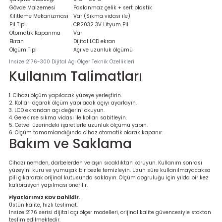
Gövde Malzemesi
Paslanmaz çelik + sert plastik
Kilitleme Mekanizması
Var (Sıkma vidası ile)
Pil Tipi
CR2032 3V Lityum Pil
Otomatik Kapanma
Var
Ekran
Dijital LCD ekran
Ölçüm Tipi
Açı ve uzunluk ölçümü
Insize 2176-300 Dijital Açı Ölçer Teknik Özellikleri
Kullanım Talimatları
Cihazı ölçüm yapılacak yüzeye yerleştirin.
Kolları açarak ölçüm yapılacak açıyı ayarlayın.
LCD ekrandan açı değerini okuyun.
Gerekirse sıkma vidası ile kolları sabitleyin.
Cetvel üzerindeki işaretlerle uzunluk ölçümü yapın.
Ölçüm tamamlandığında cihaz otomatik olarak kapanır.
Bakım ve Saklama
Cihazı nemden, darbelerden ve aşırı sıcaklıktan koruyun. Kullanım sonrası
yüzeyini kuru ve yumuşak bir bezle temizleyin. Uzun süre kullanılmayacaksa
pili çıkararak orijinal kutusunda saklayın. Ölçüm doğruluğu için yılda bir kez
kalibrasyon yapılması önerilir.
Fiyatlarımız KDV Dahildir.
Üstün kalite, hızlı teslimat.
Insize 2176 serisi dijital açı ölçer modelleri, orijinal kalite güvencesiyle stoktan
teslim edilmektedir.