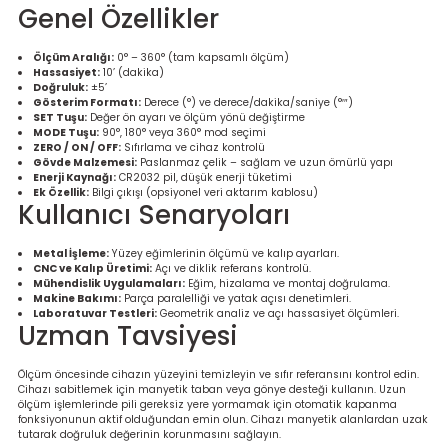
Genel Özellikler
re
Ölçüm Aralığı:
0° – 360° (tam kapsamlı ölçüm)
metresi
Hassasiyet:
10’ (dakika)
Doğruluk:
±5’
Gösterim Formatı:
Derece (°) ve derece/dakika/saniye (°′″)
treler
SET Tuşu:
Değer ön ayarı ve ölçüm yönü değiştirme
MODE Tuşu:
90°, 180° veya 360° mod seçimi
ZERO / ON / OFF:
Sıfırlama ve cihaz kontrolü
ihazları
Gövde Malzemesi:
Paslanmaz çelik – sağlam ve uzun ömürlü yapı
Enerji Kaynağı:
CR2032 pil, düşük enerji tüketimi
Ek Özellik:
Bilgi çıkışı (opsiyonel veri aktarım kablosu)
Kullanıcı Senaryoları
klık Ölçerler
Metal İşleme:
Yüzey eğimlerinin ölçümü ve kalıp ayarları.
iz Cihazı
tre
CNC ve Kalıp Üretimi:
Açı ve diklik referans kontrolü.
Mühendislik Uygulamaları:
Eğim, hizalama ve montaj doğrulama.
Makine Bakımı:
Parça paralelliği ve yatak açısı denetimleri.
ihazları
Laboratuvar Testleri:
Geometrik analiz ve açı hassasiyet ölçümleri.
Uzman Tavsiyesi
Ölçüm öncesinde cihazın yüzeyini temizleyin ve sıfır referansını kontrol edin.
Cihazı sabitlemek için manyetik taban veya gönye desteği kullanın. Uzun
ölçüm işlemlerinde pili gereksiz yere yormamak için otomatik kapanma
dektörü
fonksiyonunun aktif olduğundan emin olun. Cihazı manyetik alanlardan uzak
tutarak doğruluk değerinin korunmasını sağlayın.