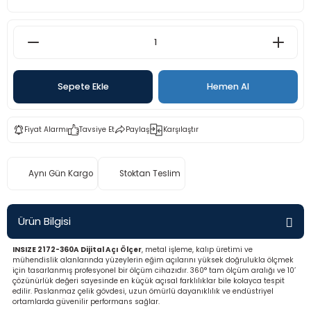
rü
etre
etre
etre
Sepete Ekle
Hemen Al
tresi
Fiyat Alarmı
Tavsiye Et
Paylaş
Karşılaştır
resi
Aynı Gün Kargo
Stoktan Teslim
ometreler
Ürün Bilgisi
INSIZE 2172-360A Dijital Açı Ölçer
, metal işleme, kalıp üretimi ve
ometreler
mühendislik alanlarında yüzeylerin eğim açılarını yüksek doğrulukla ölçmek
için tasarlanmış profesyonel bir ölçüm cihazıdır. 360° tam ölçüm aralığı ve 10’
çözünürlük değeri sayesinde en küçük açısal farklılıklar bile kolayca tespit
mometre
edilir. Paslanmaz çelik gövdesi, uzun ömürlü dayanıklılık ve endüstriyel
ortamlarda güvenilir performans sağlar.