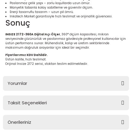
Paslanmaz çelik yapı – zorlu koşullarda uzun ömür.
Manyetik tabanla kolay sabitleme ve güvenilir ölçüm.
Enerji tasarruflu tasarım – uzun pil ömrü.
Inkatech Market garantisiyle hızlı teslimat ve orijinallik güvencesi.
Sonuç
INSIZE 2172-360A Dijital Açı Ölçer
, 360° ölçüm kapasitesi, mikron
seviyesinde çözünürlük ve paslanmaz gövdesiyle profesyonel kullanıcılar için
üstün performans sunar. Mühendislik, kalıp ve üretim sektörlerinde
maksimum doğruluk arayanlar için ideal bir seçimdir.
Fiyatlarımız KDV Dahildir.
Üstün kalite, hızlı teslimat.
Orijinal Insize 2172 serisi, stoktan teslim edilmektedir.
Yorumlar
Taksit Seçenekleri
Bu ürüne ilk yorumu siz yapın!
Önerileriniz
Yorum Yaz