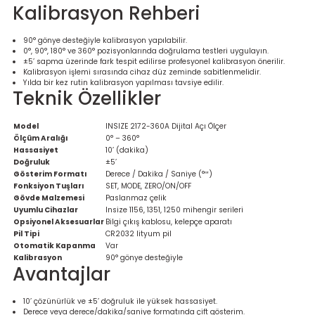
Ölçüm Cihazı
Kalibrasyon Rehberi
90° gönye desteğiyle kalibrasyon yapılabilir.
0°, 90°, 180° ve 360° pozisyonlarında doğrulama testleri uygulayın.
±5’ sapma üzerinde fark tespit edilirse profesyonel kalibrasyon önerilir.
Kalibrasyon işlemi sırasında cihaz düz zeminde sabitlenmelidir.
üteç
Yılda bir kez rutin kalibrasyon yapılması tavsiye edilir.
Teknik Özellikler
Model
INSIZE 2172-360A Dijital Açı Ölçer
Ölçüm Aralığı
0° – 360°
Hassasiyet
10’ (dakika)
Doğruluk
±5’
Gösterim Formatı
Derece / Dakika / Saniye (°′″)
it Cihazı
Fonksiyon Tuşları
SET, MODE, ZERO/ON/OFF
Gövde Malzemesi
Paslanmaz çelik
Uyumlu Cihazlar
Insize 1156, 1351, 1250 mihengir serileri
zları
Opsiyonel Aksesuarlar
Bilgi çıkış kablosu, kelepçe aparatı
Pil Tipi
CR2032 lityum pil
Otomatik Kapanma
Var
nlık Ölçer
Kalibrasyon
90° gönye desteğiyle
Avantajlar
10’ çözünürlük ve ±5’ doğruluk ile yüksek hassasiyet.
Derece veya derece/dakika/saniye formatında çift gösterim.