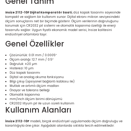
Genel Tanım
re
Insize 2112-10F Dijital Komparatör Saati
, düz kapak tasarımı sayesinde
kompakt ve sağlam bir kullanım sunar. Dijital ekranı mikron seviyesindeki
metresi
ölçüm sonuçlarını net bir biçimde gösterir. Ölçüm verilerinin doğruluğunu
korumak için CR2032 pil sistemi ve otomatik kapanma özelliği ile enerji
tasarrufu sağlar. Uygun fiyatlı ekonomik model serisi, Insize kalitesini
treler
endüstriyel ortamlara taşır.
Genel Özellikler
ihazları
Çözünürlük: 0.01 mm / 0.0005″
Ölçüm aralığı: 12.7 mm / 0.5″
klık Ölçerler
Doğruluk: ±20 µm
Histerezi: 10 µm
Düz kapak tasarımı
iz Cihazı
tre
Dijital ve analog okuma fonksiyonu
Bilgi çıkışı (opsiyonel bağlantı kablosu ile)
Mutlak ve artımlı ölçüm modları
Önayar ve tolerans belleği
ihazları
Otomatik kapanma
mm/inch ölçüm birimi dönüşümü
CR2032 lityum pil ile uzun süreli kullanım
Kullanım Alanları
dektörü
İnsize 2112-10F
modeli, birçok endüstriyel uygulamada ölçüm doğruluğu ve
kararlılığıyla öne çıkar. Aşağıdaki alanlarda sıklıkla tercih edilmektedir: