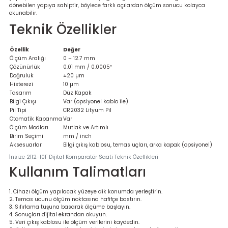
dönebilen yapıya sahiptir, böylece farklı açılardan ölçüm sonucu kolayca
okunabilir.
Teknik Özellikler
Özellik
Değer
Ölçüm Aralığı
0 – 12.7 mm
Çözünürlük
0.01 mm / 0.0005″
Doğruluk
±20 µm
Histerezi
10 µm
Tasarım
Düz Kapak
Bilgi Çıkışı
Var (opsiyonel kablo ile)
Pil Tipi
CR2032 Lityum Pil
Otomatik Kapanma
Var
Ölçüm Modları
Mutlak ve Artımlı
Birim Seçimi
mm / inch
Aksesuarlar
Bilgi çıkış kablosu, temas uçları, arka kapak (opsiyonel)
İnsize 2112-10F Dijital Komparatör Saati Teknik Özellikleri
Kullanım Talimatları
Cihazı ölçüm yapılacak yüzeye dik konumda yerleştirin.
Temas ucunu ölçüm noktasına hafifçe bastırın.
Sıfırlama tuşuna basarak ölçüme başlayın.
Sonuçları dijital ekrandan okuyun.
Veri çıkış kablosu ile ölçüm verilerini kaydedin.