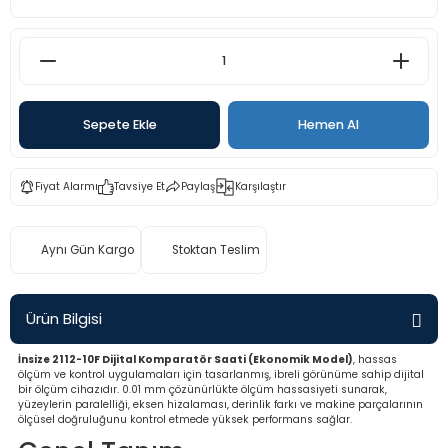
rü
etre
etre
etre
Sepete Ekle
Hemen Al
tresi
Fiyat Alarmı
Tavsiye Et
Paylaş
Karşılaştır
resi
Aynı Gün Kargo
Stoktan Teslim
ometreler
Ürün Bilgisi
İnsize 2112-10F Dijital Komparatör Saati (Ekonomik Model)
, hassas
ometreler
ölçüm ve kontrol uygulamaları için tasarlanmış, ibreli görünüme sahip dijital
bir ölçüm cihazıdır. 0.01 mm çözünürlükte ölçüm hassasiyeti sunarak,
yüzeylerin paralelliği, eksen hizalaması, derinlik farkı ve makine parçalarının
mometre
ölçüsel doğruluğunu kontrol etmede yüksek performans sağlar.