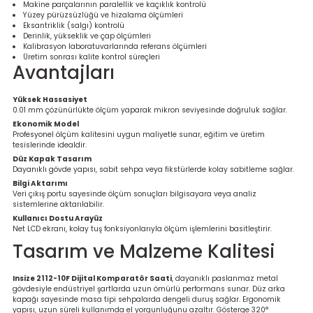
Makine parçalarının paralellik ve kaçıklık kontrolü
Ölçüm Cihazı
Yüzey pürüzsüzlüğü ve hizalama ölçümleri
Eksantriklik (salgı) kontrolü
Derinlik, yükseklik ve çap ölçümleri
Kalibrasyon laboratuvarlarında referans ölçümleri
Üretim sonrası kalite kontrol süreçleri
Avantajları
üteç
Yüksek Hassasiyet
0.01 mm çözünürlükte ölçüm yaparak mikron seviyesinde doğruluk sağlar.
Ekonomik Model
Profesyonel ölçüm kalitesini uygun maliyetle sunar, eğitim ve üretim
tesislerinde idealdir.
Düz Kapak Tasarım
Dayanıklı gövde yapısı, sabit sehpa veya fikstürlerde kolay sabitleme sağlar.
it Cihazı
Bilgi Aktarımı
Veri çıkış portu sayesinde ölçüm sonuçları bilgisayara veya analiz
sistemlerine aktarılabilir.
zları
Kullanıcı Dostu Arayüz
Net LCD ekranı, kolay tuş fonksiyonlarıyla ölçüm işlemlerini basitleştirir.
Tasarım ve Malzeme Kalitesi
nlık Ölçer
Insize 2112-10F Dijital Komparatör Saati
, dayanıklı paslanmaz metal
gövdesiyle endüstriyel şartlarda uzun ömürlü performans sunar. Düz arka
kapağı sayesinde masa tipi sehpalarda dengeli duruş sağlar. Ergonomik
yapısı, uzun süreli kullanımda el yorgunluğunu azaltır. Gösterge 320°