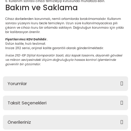
Kullanım sonrası cihazı temizleyip kutusunda muhafaza edin.
Bakım ve Saklama
Cihaz darbelerden korunmalı, nemli ortamlarda bırakılmamalıdır. Kullanım
sonrası yüzeyini kuru bezle temizleyin. Uzun süre kullanılmayacaksa pili
çıkarın ve cihazı kuru bir ortamda saklayın. Doğruluğun korunması için yılda
bir kalibrasyon önerilir.
Fiyatlarımız KDV Dahildir.
Üstün kalite, hızlı teslimat.
Insize 2112 serisi, orijinal kalite garantili olarak gönderilmektedir.
İnsize 2112-10F Dijital Komparatör Saati, düz kapak tasarımı, dayanıklı gövdesi
ve mikron seviyesindeki ölçüm doğruluğuyla hassas kontrol işlemlerinde
güvenilir bir çözümdür.
Yorumlar
Taksit Seçenekleri
Bu ürüne ilk yorumu siz yapın!
Önerileriniz
Yorum Yaz