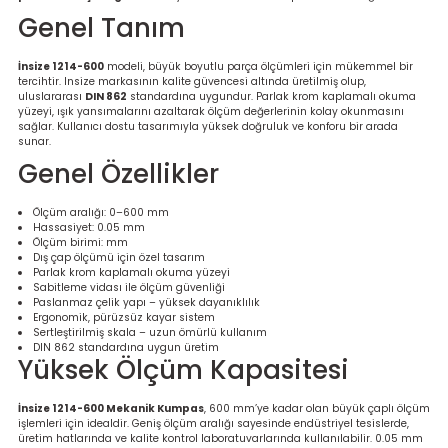
re
Genel Tanım
metresi
İnsize 1214-600
modeli, büyük boyutlu parça ölçümleri için mükemmel bir
tercihtir. Insize markasının kalite güvencesi altında üretilmiş olup,
uluslararası
DIN 862
standardına uygundur. Parlak krom kaplamalı okuma
yüzeyi, ışık yansımalarını azaltarak ölçüm değerlerinin kolay okunmasını
treler
sağlar. Kullanıcı dostu tasarımıyla yüksek doğruluk ve konforu bir arada
sunar.
ihazları
Genel Özellikler
klık Ölçerler
Ölçüm aralığı: 0–600 mm
Hassasiyet: 0.05 mm
Ölçüm birimi: mm
Dış çap ölçümü için özel tasarım
iz Cihazı
tre
Parlak krom kaplamalı okuma yüzeyi
Sabitleme vidası ile ölçüm güvenliği
Paslanmaz çelik yapı – yüksek dayanıklılık
ihazları
Ergonomik, pürüzsüz kayar sistem
Sertleştirilmiş skala – uzun ömürlü kullanım
DIN 862 standardına uygun üretim
Yüksek Ölçüm Kapasitesi
dektörü
İnsize 1214-600 Mekanik Kumpas
, 600 mm’ye kadar olan büyük çaplı ölçüm
işlemleri için idealdir. Geniş ölçüm aralığı sayesinde endüstriyel tesislerde,
üretim hatlarında ve kalite kontrol laboratuvarlarında kullanılabilir. 0.05 mm