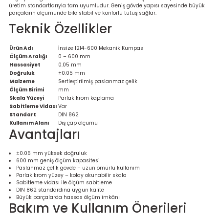
üretim standartlarıyla tam uyumludur. Geniş gövde yapısı sayesinde büyük
parçaların ölçümünde bile stabil ve konforlu tutuş sağlar.
Teknik Özellikler
Ürün Adı
İnsize 1214-600 Mekanik Kumpas
Ölçüm Aralığı
0 – 600 mm
Hassasiyet
0.05 mm
Doğruluk
±0.05 mm
Malzeme
Sertleştirilmiş paslanmaz çelik
Ölçüm Birimi
mm
Skala Yüzeyi
Parlak krom kaplama
Sabitleme Vidası
Var
Standart
DIN 862
Kullanım Alanı
Dış çap ölçümü
Avantajları
±0.05 mm yüksek doğruluk
600 mm geniş ölçüm kapasitesi
Paslanmaz çelik gövde – uzun ömürlü kullanım
Parlak krom yüzey – kolay okunabilir skala
Sabitleme vidası ile ölçüm sabitleme
DIN 862 standardına uygun kalite
Büyük parçalarda hassas ölçüm imkânı
Bakım ve Kullanım Önerileri