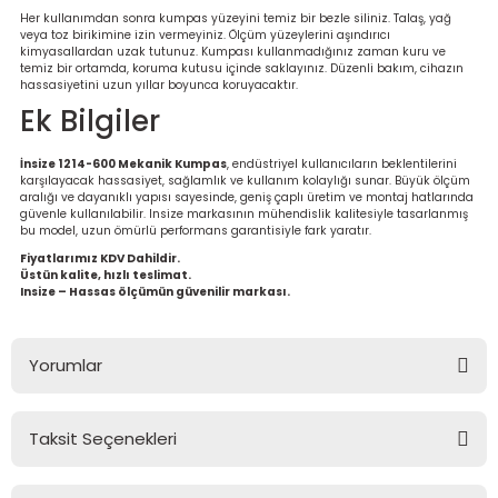
Her kullanımdan sonra kumpas yüzeyini temiz bir bezle siliniz. Talaş, yağ
veya toz birikimine izin vermeyiniz. Ölçüm yüzeylerini aşındırıcı
kimyasallardan uzak tutunuz. Kumpası kullanmadığınız zaman kuru ve
temiz bir ortamda, koruma kutusu içinde saklayınız. Düzenli bakım, cihazın
hassasiyetini uzun yıllar boyunca koruyacaktır.
Ek Bilgiler
İnsize 1214-600 Mekanik Kumpas
, endüstriyel kullanıcıların beklentilerini
karşılayacak hassasiyet, sağlamlık ve kullanım kolaylığı sunar. Büyük ölçüm
aralığı ve dayanıklı yapısı sayesinde, geniş çaplı üretim ve montaj hatlarında
güvenle kullanılabilir. Insize markasının mühendislik kalitesiyle tasarlanmış
bu model, uzun ömürlü performans garantisiyle fark yaratır.
Fiyatlarımız KDV Dahildir.
Üstün kalite, hızlı teslimat.
Insize – Hassas ölçümün güvenilir markası.
Yorumlar
Taksit Seçenekleri
Bu ürüne ilk yorumu siz yapın!