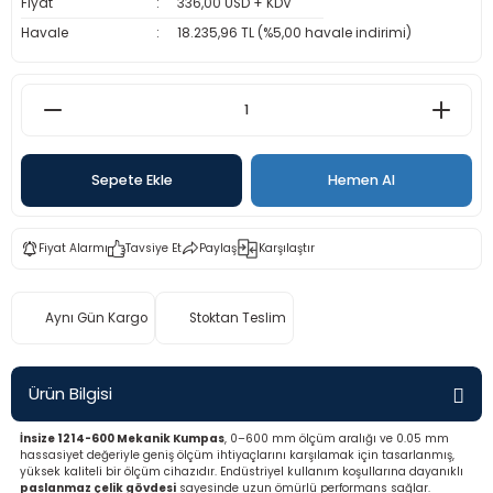
Fiyat
336,00 USD + KDV
rü
etre
Havale
18.235,96 TL (%5,00 havale indirimi)
etre
etre
Sepete Ekle
Hemen Al
tresi
resi
Fiyat Alarmı
Tavsiye Et
Paylaş
Karşılaştır
ometreler
Aynı Gün Kargo
Stoktan Teslim
Ürün Bilgisi
ometreler
İnsize 1214-600 Mekanik Kumpas
, 0–600 mm ölçüm aralığı ve 0.05 mm
hassasiyet değeriyle geniş ölçüm ihtiyaçlarını karşılamak için tasarlanmış,
mometre
yüksek kaliteli bir ölçüm cihazıdır. Endüstriyel kullanım koşullarına dayanıklı
paslanmaz çelik gövdesi
sayesinde uzun ömürlü performans sağlar.