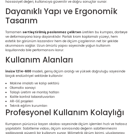
hassasiyet değeri, kullanıcıya güvenilir ve doğru sonuçlar sunar.
Ölçüm Cihazı
Dayanıklı Yapı ve Ergonomik
Tasarım
üteç
Tamamen
sertleştirilmiş paslanmaz çelikten
üretilen bu kumpas, darbeye
ve deformasyona karşı dayanıklıdır. Parlak krom kaplamalı yüzeyi, hem
estetik bir görünüm kazandırır hem de ölçüm çizgilerinin net bir şekilde
okunmasını sağlar. Uzun ömürlü yapısı sayesinde yoğun kullanım
koşullarında bile performansını korur.
Kullanım Alanları
İnsize 1214-600
modeli, geniş ölçüm aralığı ve yüksek doğruluğu sayesinde
it Cihazı
birçok endüstriyel sektörde kullanılır:
Makine imalatı ve kalıp sektörü
Otomotiv sanayi
zları
Talaşlı üretim ve montaj hatları
Kalite kontrol laboratuvarları
AR-GE projeleri
nlık Ölçer
Teknik eğitim kurumları
Profesyonel Kullanım Kolaylığı
Kumpasın pürüzsüz kayan skalası sayesinde ölçüm işlemleri hızlı ve hatasız
yapılabilir. Sabitleme vidası, ölçüm sonrasında değerin sabitlenmesini
sağlayarak güvenli bir kullanım sunar. Milimetrik ölçüm birimi, uluslararası