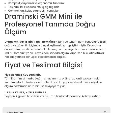
Kompakt, dayanıklı ve ergonomik tasarım
Taşınabilirlik: sadece 700 g ağırlığında
Geniş ekran, kolay okunabilir sonuçlar
Draminski GMM Mini ile
Profesyonel Tarımda Doğru
Ölçüm
Draminski GMM Mini Tahıl Nem Ölçer
, tahıl ve tohum nem kontrolünü hızlı,
doğru ve güvenilir biçimde gerçekleştirmek için geliştirilmiştir. Depolama
öncesi nem tespiti ile ürünün küflenme, ısınma veya bozulma riskini en aza
indirir. Kompakt yapısı sayesinde sahada ölçüm yaparken bile laboratuvar
hassasiyetinde sonuçlar elde etmenizi sağlar.
Fiyat ve Teslimat Bilgisi
Fiyatlarımız KDV Dahildir.
Tüm Draminski marka ölçüm cihazlarımız, orijinal garanti kapsamında
sunulmaktadır. Profesyonel kalite, dayanıklı yapı ve yüksek hassasiyet ile
ölçüm performansınızı bir üst seviyeye taşıyın.
ÜSTÜN KALİTE, HIZLI TESLİMAT.
Dayanıklı, güvenilir ve hassas ölçüm cihazlarıyla tarımda kaliteyi artırın.
Yorumlar