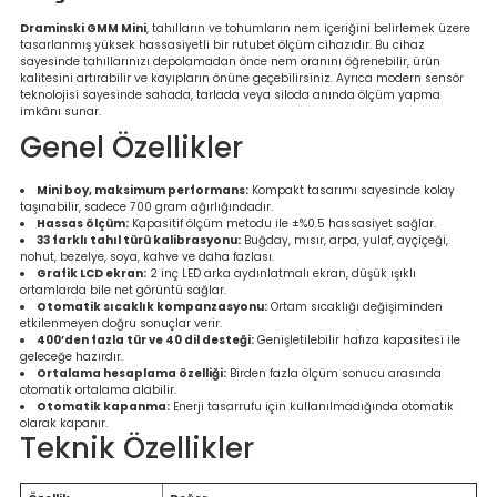
re
Draminski GMM Mini
, tahılların ve tohumların nem içeriğini belirlemek üzere
tasarlanmış yüksek hassasiyetli bir rutubet ölçüm cihazıdır. Bu cihaz
sayesinde tahıllarınızı depolamadan önce nem oranını öğrenebilir, ürün
metresi
kalitesini artırabilir ve kayıpların önüne geçebilirsiniz. Ayrıca modern sensör
teknolojisi sayesinde sahada, tarlada veya siloda anında ölçüm yapma
imkânı sunar.
treler
Genel Özellikler
ihazları
Mini boy, maksimum performans:
Kompakt tasarımı sayesinde kolay
taşınabilir, sadece 700 gram ağırlığındadır.
Hassas ölçüm:
Kapasitif ölçüm metodu ile ±%0.5 hassasiyet sağlar.
klık Ölçerler
33 farklı tahıl türü kalibrasyonu:
Buğday, mısır, arpa, yulaf, ayçiçeği,
nohut, bezelye, soya, kahve ve daha fazlası.
Grafik LCD ekran:
2 inç LED arka aydınlatmalı ekran, düşük ışıklı
iz Cihazı
tre
ortamlarda bile net görüntü sağlar.
Otomatik sıcaklık kompanzasyonu:
Ortam sıcaklığı değişiminden
etkilenmeyen doğru sonuçlar verir.
400’den fazla tür ve 40 dil desteği:
Genişletilebilir hafıza kapasitesi ile
ihazları
geleceğe hazırdır.
Ortalama hesaplama özelliği:
Birden fazla ölçüm sonucu arasında
otomatik ortalama alabilir.
Otomatik kapanma:
Enerji tasarrufu için kullanılmadığında otomatik
olarak kapanır.
Teknik Özellikler
dektörü