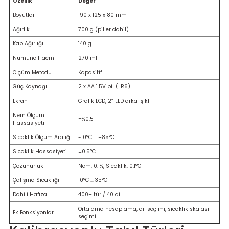
Özellik
Değer
Ölçüm Cihazı
Boyutlar
190 x 125 x 80 mm
Ağırlık
700 g (piller dahil)
Kap Ağırlığı
140 g
üteç
Numune Hacmi
270 ml
Ölçüm Metodu
Kapasitif
Güç Kaynağı
2 x AA 1.5V pil (LR6)
Ekran
Grafik LCD, 2” LED arka ışıklı
Nem Ölçüm
±%0.5
Hassasiyeti
it Cihazı
Sıcaklık Ölçüm Aralığı
-10°C … +85°C
Sıcaklık Hassasiyeti
±0.5°C
zları
Çözünürlük
Nem: 0.1%, Sıcaklık: 0.1°C
nlık Ölçer
Çalışma Sıcaklığı
10°C … 35°C
Dahili Hafıza
400+ tür / 40 dil
Ortalama hesaplama, dil seçimi, sıcaklık skalası
Ek Fonksiyonlar
seçimi