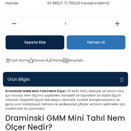
Havale
30.965,17 TL (%5,00 havale indirimi)
rü
etre
etre
etre
Sepete Ekle
Hemen Al
tresi
Fiyat Alarmı
Tavsiye Et
Paylaş
Karşılaştır
resi
ometreler
Ürün Bilgisi
Draminski GMM Mini Tahıl Nem Ölçer
, 33 farklı tahıl, bakliyat ve tohum türü
için hassas nem ölçümü yapabilen, kompakt ve taşınabilir bir dijital ölçüm
cihazıdır. Kapasitif ölçüm teknolojisi, otomatik sıcaklık kompanzasyonu ve
geniş ürün kalibrasyon hafızası ile profesyonel çiftçiler ve tarım işletmeleri için
ometreler
mükemmel bir çözümdür.
Draminski GMM Mini Tahıl Nem
mometre
Ölçer Nedir?