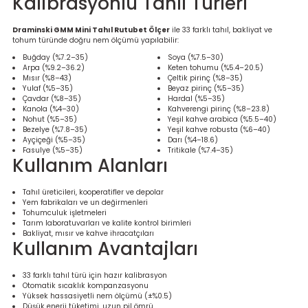
Kalibrasyonlu Tahıl Türleri
Draminski GMM Mini Tahıl Rutubet Ölçer
ile 33 farklı tahıl, bakliyat ve
tohum türünde doğru nem ölçümü yapılabilir:
Buğday (%7.2–35)
Soya (%7.5–30)
Arpa (%9.2–36.2)
Keten tohumu (%5.4–20.5)
Mısır (%8–43)
Çeltik pirinç (%8–35)
Yulaf (%5–35)
Beyaz pirinç (%5–35)
Çavdar (%8–35)
Hardal (%5–35)
Kanola (%4–30)
Kahverengi pirinç (%8–23.8)
Nohut (%5–35)
Yeşil kahve arabica (%5.5–40)
Bezelye (%7.8–35)
Yeşil kahve robusta (%6–40)
Ayçiçeği (%5–35)
Darı (%4–18.6)
Fasulye (%5–35)
Tritikale (%7.4–35)
Kullanım Alanları
Tahıl üreticileri, kooperatifler ve depolar
Yem fabrikaları ve un değirmenleri
Tohumculuk işletmeleri
Tarım laboratuvarları ve kalite kontrol birimleri
Bakliyat, mısır ve kahve ihracatçıları
Kullanım Avantajları
33 farklı tahıl türü için hazır kalibrasyon
Otomatik sıcaklık kompanzasyonu
Yüksek hassasiyetli nem ölçümü (±%0.5)
Düşük enerji tüketimi, uzun pil ömrü