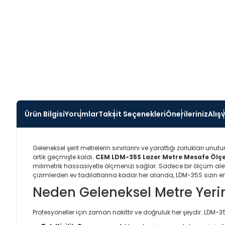
Ürün Bilgisi
Yorumlar
Taksit Seçenekleri
Önerileriniz
Alış
Geleneksel şerit metrelerin sınırlarını ve yarattığı zorlukları 
artık geçmişte kaldı.
CEM LDM-35S Lazer Metre Mesafe Ölç
milimetrik hassasiyetle ölçmenizi sağlar. Sadece bir ölçüm al
çizimlerden ev tadilatlarına kadar her alanda, LDM-35S sizin e
Neden Geleneksel Metre Yer
Profesyoneller için zaman nakittir ve doğruluk her şeydir. LDM-35