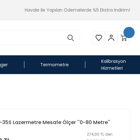
Havale ile Yapılan Ödemelerde %5 Ekstra İndirim!
Kalibrasyon
gger
Termometre
Hizmetleri
35S Lazermetre Mesafe Ölçer ''0-80 Metre''
274,00 TL den