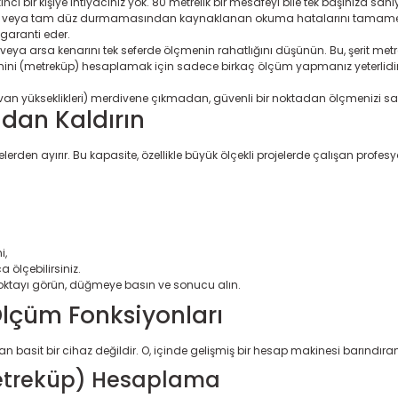
ci bir kişiye ihtiyacınız yok. 80 metrelik bir mesafeyi bile tek başınıza saniye
ı veya tam düz durmamasından kaynaklanan okuma hatalarını tamamen o
aranti eder.
veya arsa kenarını tek seferde ölçmenin rahatlığını düşünün. Bu, şerit metre
ini (metreküp) hesaplamak için sadece birkaç ölçüm yapmanız yeterlidir. 
: tavan yükseklikleri) merdivene çıkmadan, güvenli bir noktadan ölçmenizi sa
adan Kaldırın
erden ayırır. Bu kapasite, özellikle büyük ölçekli projelerde çalışan profesyo
i,
 ölçebilirsiniz.
oktayı görün, düğmeye basın ve sonucu alın.
 Ölçüm Fonksiyonları
asit bir cihaz değildir. O, içinde gelişmiş bir hesap makinesi barındıra
Metreküp) Hesaplama