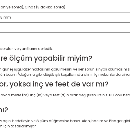
saniye sonra), Cihaz (3 dakika sonra)
x 28 mm
ruları ve yanıtlarını derledik.
tre ölçüm yapabilir miyim?
udan güneş ışığı, lazer noktasının görülmesini ve sensörün sinyali okumasını
ün batımı/doğumu gibi düşük ışık koşullarında alınır. İç mekanlarda ciha
r, yoksa inç ve feet de var mı?
ca metre (m), inç (in) veya feet (ft) olarak değiştirebilirsiniz. Bu, onu he
mı?
 açın, hedefleyin ve ölçüm düğmesine basın. Alan, hacim ve Pisagor gibi 
im için tasarlanmıştır.