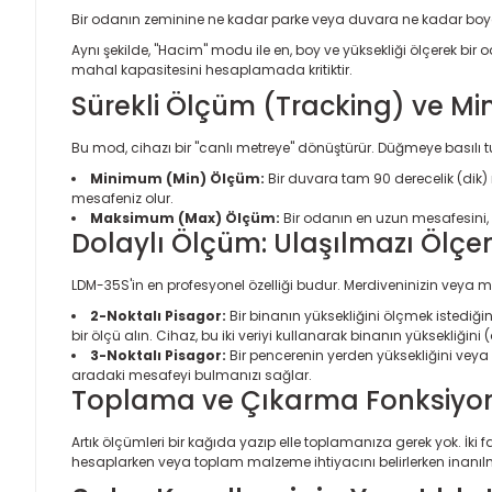
Bir odanın zeminine ne kadar parke veya duvara ne kadar boya
Aynı şekilde, "Hacim" modu ile en, boy ve yüksekliği ölçerek bi
mahal kapasitesini hesaplamada kritiktir.
Sürekli Ölçüm (Tracking) ve M
Bu mod, cihazı bir "canlı metreye" dönüştürür. Düğmeye basılı tu
Minimum (Min) Ölçüm:
Bir duvara tam 90 derecelik (dik) 
mesafeniz olur.
Maksimum (Max) Ölçüm:
Bir odanın en uzun mesafesini, 
Dolaylı Ölçüm: Ulaşılmazı Ölç
LDM-35S'in en profesyonel özelliği budur. Merdiveninizin veya m
2-Noktalı Pisagor:
Bir binanın yüksekliğini ölçmek istediğ
bir ölçü alın. Cihaz, bu iki veriyi kullanarak binanın yüksekliğini
3-Noktalı Pisagor:
Bir pencerenin yerden yüksekliğini veya 
aradaki mesafeyi bulmanızı sağlar.
Toplama ve Çıkarma Fonksiyo
Artık ölçümleri bir kağıda yazıp elle toplamanıza gerek yok. İki fa
hesaplarken veya toplam malzeme ihtiyacını belirlerken inanıl