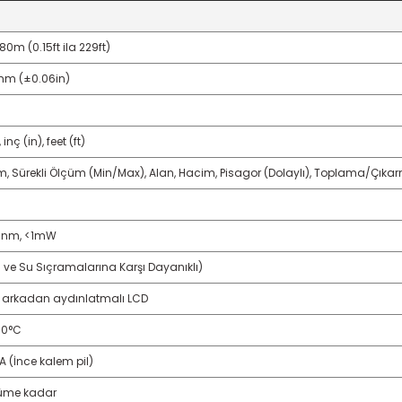
80m (0.15ft ila 229ft)
5mm (±0.06in)
inç (in), feet (ft)
üm, Sürekli Ölçüm (Min/Max), Alan, Hacim, Pisagor (Dolaylı), Toplama/Çıka
635nm, <1mW
 ve Su Sıçramalarına Karşı Dayanıklı)
ı, arkadan aydınlatmalı LCD
50°C
AA (İnce kalem pil)
çüme kadar