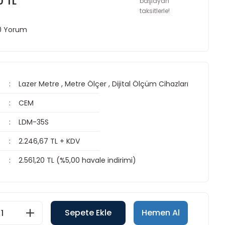
0 TL
başlayan
taksitlerle!
 0 Yorum
Lazer Metre
,
Metre Ölçer
,
Dijital Ölçüm Cihazları
CEM
LDM-35S
2.246,67 TL + KDV
2.561,20 TL (%5,00 havale indirimi)
Sepete Ekle
Hemen Al