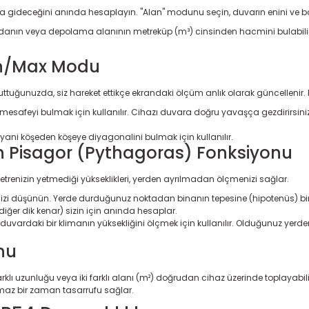
 gideceğini anında hesaplayın. "Alan" modunu seçin, duvarın enini ve bo
r odanın veya depolama alanının metreküp (m³) cinsinden hacmini bulabilirs
in/Max Modu
ttuğunuzda, siz hareket ettikçe ekrandaki ölçüm anlık olarak güncellenir. Bu
mesafeyi bulmak için kullanılır. Cihazı duvara doğru yavaşça gezdirirsiniz,
yani köşeden köşeye diyagonalini bulmak için kullanılır.
en Pisagor (Pythagoras) Fonksiyonu
etrenizin yetmediği yükseklikleri, yerden ayrılmadan ölçmenizi sağlar.
inizi düşünün. Yerde durduğunuz noktadan binanın tepesine (hipotenüs) bir
 (diğer dik kenar) sizin için anında hesaplar.
duvardaki bir klimanın yüksekliğini ölçmek için kullanılır. Olduğunuz yerd
nu
rklı uzunluğu veya iki farklı alanı (m²) doğrudan cihaz üzerinde toplayabilir 
maz bir zaman tasarrufu sağlar.