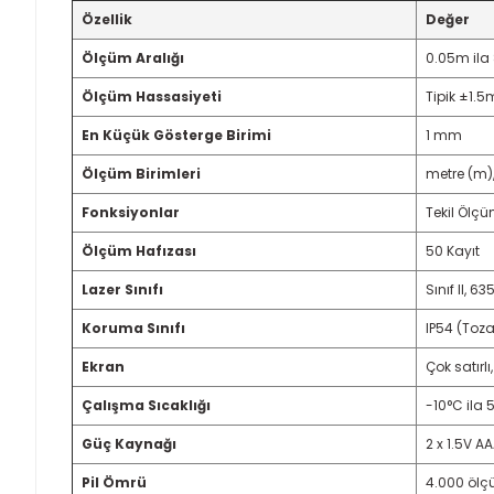
Özellik
Değer
Ölçüm Aralığı
0.05m ila 
Ölçüm Hassasiyeti
Tipik ±1.
En Küçük Gösterge Birimi
1 mm
Ölçüm Birimleri
metre (m), 
Fonksiyonlar
Tekil Ölç
Ölçüm Hafızası
50 Kayıt
Lazer Sınıfı
Sınıf II, 
Koruma Sınıfı
IP54 (Toza
Ekran
Çok satırl
Çalışma Sıcaklığı
-10°C ila 
Güç Kaynağı
2 x 1.5V A
Pil Ömrü
4.000 öl