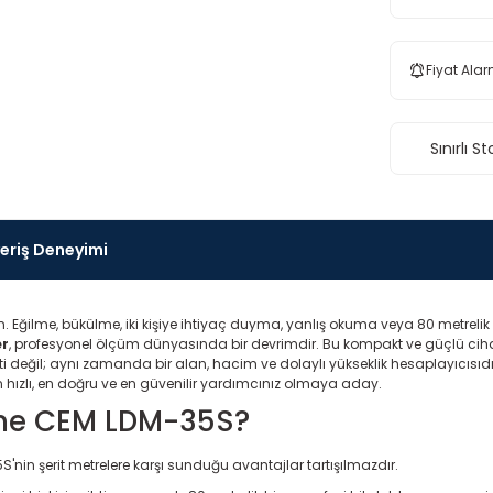
Fiyat Alar
Sınırlı St
veriş Deneyimi
unutun. Eğilme, bükülme, iki kişiye ihtiyaç duyma, yanlış okuma veya 80 met
er
, profesyonel ölçüm dünyasında bir devrimdir. Bu kompakt ve güçlü ciha
eti değil; aynı zamanda bir alan, hacim ve dolaylı yükseklik hesaplayıcıs
n hızlı, en doğru ve en güvenilir yardımcınız olmaya aday.
ine CEM LDM-35S?
S'nin şerit metrelere karşı sunduğu avantajlar tartışılmazdır.