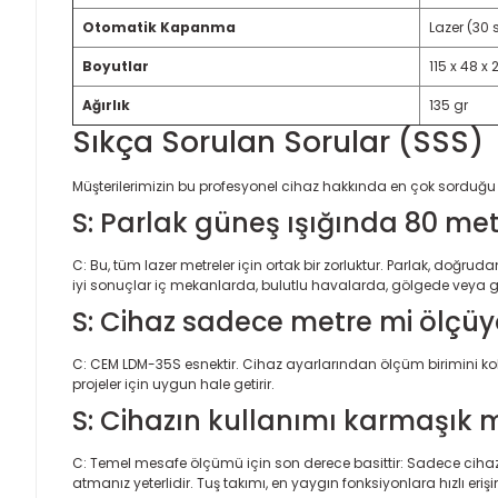
Otomatik Kapanma
Lazer (30 
Boyutlar
115 x 48 
Ağırlık
135 gr
Sıkça Sorulan Sorular (SSS)
Müşterilerimizin bu profesyonel cihaz hakkında en çok sorduğu so
S: Parlak güneş ışığında 80 me
C: Bu, tüm lazer metreler için ortak bir zorluktur. Parlak, doğr
iyi sonuçlar iç mekanlarda, bulutlu havalarda, gölgede veya g
S: Cihaz sadece metre mi ölçüyo
C: CEM LDM-35S esnektir. Cihaz ayarlarından ölçüm birimini kolay
projeler için uygun hale getirir.
S: Cihazın kullanımı karmaşık 
C: Temel mesafe ölçümü için son derece basittir: Sadece cihazı
atmanız yeterlidir. Tuş takımı, en yaygın fonksiyonlara hızlı eriş