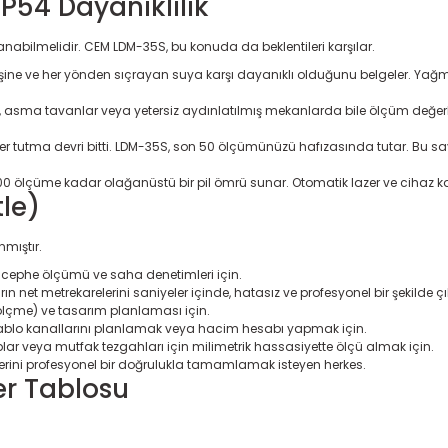
IP54 Dayanıklılık
anabilmelidir. CEM LDM-35S, bu konuda da beklentileri karşılar.
rişine ve her yönden sıçrayan suya karşı dayanıklı olduğunu belgeler. Yağ
 asma tavanlar veya yetersiz aydınlatılmış mekanlarda bile ölçüm değerler
r tutma devri bitti. LDM-35S, son 50 ölçümünüzü hafızasında tutar. Bu s
0 ölçüme kadar olağanüstü bir pil ömrü sunar. Otomatik lazer ve cihaz kapa
tle)
mıştır.
 cephe ölçümü ve saha denetimleri için.
rın net metrekarelerini saniyeler içinde, hatasız ve profesyonel bir şekilde ç
çme) ve tasarım planlaması için.
 kablo kanallarını planlamak veya hacim hesabı yapmak için.
 veya mutfak tezgahları için milimetrik hassasiyette ölçü almak için.
lerini profesyonel bir doğrulukla tamamlamak isteyen herkes.
er Tablosu