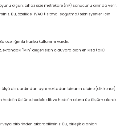
yunu ölçün; cihaz size metrekare (m²) sonucunu anında verir.
iniz. Bu, özellikle HVAC (ısıtma-soğutma) teknisyenleri için
 özelliğin iki harika kullanımı vardır:
 ekrandaki "Min" değeri sizin o duvara olan en kısa (dik)
 ölçü alın, ardından aynı noktadan binanın dibine (dik kenar)
en hedefin üstüne, hedefe dik ve hedefin altına üç ölçüm alarak
veya birbirinden çıkarabilirsiniz. Bu, birleşik alanları