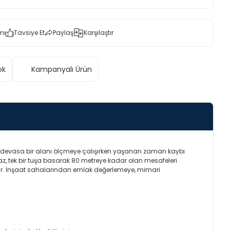
mı
Tavsiye Et
Paylaş
Karşılaştır
ok
Kampanyalı Ürün
relik devasa bir alanı ölçmeye çalışırken yaşanan zaman kaybı
z, tek bir tuşa basarak 80 metreye kadar olan mesafeleri
ıdır. İnşaat sahalarından emlak değerlemeye, mimari