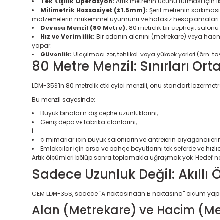
Tek Kişilik Operasyon:
Artık metrenin ucunu tutması için ikin
Milimetrik Hassasiyet (±1.5mm):
Şerit metrenin sarkmas
malzemelerin mükemmel uyumunu ve hatasız hesaplamaları g
Devasa Menzil (80 Metre):
80 metrelik bir cepheyi, salonu 
Hız ve Verimlilik:
Bir odanın alanını (metrekare) veya hacm
yapar.
Güvenlik:
Ulaşılması zor, tehlikeli veya yüksek yerleri (örn
80 Metre Menzil: Sınırları Ort
LDM-35S'in 80 metrelik etkileyici menzili, onu standart lazermetrel
Bu menzil sayesinde:
Büyük binaların dış cephe uzunluklarını,
Geniş depo ve fabrika alanlarını,
İ
ç mimarlar için büyük salonların ve antrelerin diyagonallerin
Emlakçılar için arsa ve bahçe boyutlarını tek seferde ve hızlıca
Artık ölçümleri bölüp sonra toplamakla uğraşmak yok. Hedef n
Sadece Uzunluk Değil: Akıllı
CEM LDM-35S, sadece "A noktasından B noktasına" ölçüm yapan b
Alan (Metrekare) ve Hacim (