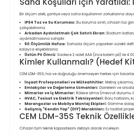
Saha Koşulları için Yaratıldı: 
Bir ölçüm aleti, şantiye veya saha koşullarının zorluklarına day
IP54 Toz ve Su Koruması:
Bu koruma sınıfı, cihazın toz gi
çalışabilirsiniz.
Arkadan Aydınlatmalı Çok Satırlı Ekran:
Bodrum katları,
aydınlatmasına sahiptir.
50 Ölçümlük Hafıza:
Sahada ölçüm yaparken sürekli defte
kolayca erişebilirsiniz.
Üstün Pil Ömrü:
Sadece 2 adet AAA (ince kalem pil) ile 4.00
Kimler Kullanmalı? (Hedef Ki
CEM LDM-35S, hızı ve doğruluğu önemseyen herkes için tasarlan
İnşaat Profesyonelleri ve Müteahhitler:
Metraj çıkarma,
Emlakçılar ve Değerleme Uzmanları:
Dairelerin ve arsala
Mimarlar ve İç Mimarlar:
Röleve alma (mevcut durumu öl
HVAC, Tesisat ve Elektrik Teknisyenleri:
Boru hatlarını,
Marangozlar ve Mobilya Montaj Ekipleri:
Gömme dolaplar
Gelişmiş "Kendin Yap" (DIY) Meraklıları:
Ev tadilat proje
CEM LDM-35S Teknik Özellikl
Cihazın tüm teknik kapasitesini detaylı olarak inceleyin.