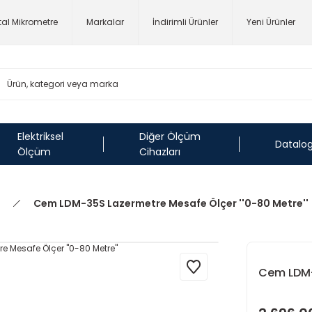
ital Mikrometre
Markalar
İndirimli Ürünler
Yeni Ürünler
Elektriksel
Diğer Ölçüm
Datalo
Ölçüm
Cihazları
Cem LDM-35S Lazermetre Mesafe Ölçer ''0-80 Metre''
Cem LDM-