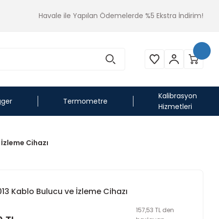
Havale ile Yapılan Ödemelerde %5 Ekstra İndirim!
Kalibrasyon
gger
Termometre
Hizmetleri
 İzleme Cihazı
13 Kablo Bulucu ve İzleme Cihazı
157,53 TL den