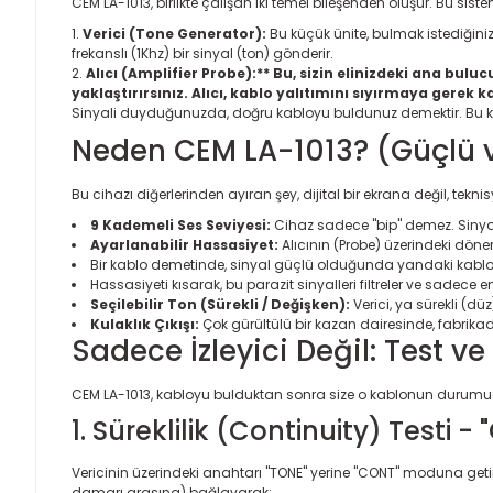
CEM LA-1013, birlikte çalışan iki temel bileşenden oluşur. Bu sis
Verici (Tone Generator):
Bu küçük ünite, bulmak istediğiniz 
frekanslı (1Khz) bir sinyal (ton) gönderir.
Alıcı (Amplifier Probe):** Bu, sizin elinizdeki ana 
yaklaştırırsınız. Alıcı, kablo yalıtımını sıyırmaya gerek 
Sinyali duyduğunuzda, doğru kabloyu buldunuz demektir. Bu kad
Neden CEM LA-1013? (Güçlü 
Bu cihazı diğerlerinden ayıran şey, dijital bir ekrana değil, te
9 Kademeli Ses Seviyesi:
Cihaz sadece "bip" demez. Sinyal g
Ayarlanabilir Hassasiyet:
Alıcının (Probe) üzerindeki dön
Bir kablo demetinde, sinyal güçlü olduğunda yandaki kablola
Hassasiyeti kısarak, bu parazit sinyalleri filtreler ve sadece 
Seçilebilir Ton (Sürekli / Değişken):
Verici, ya sürekli (dü
Kulaklık Çıkışı:
Çok gürültülü bir kazan dairesinde, fabrikad
Sadece İzleyici Değil: Test ve
CEM LA-1013, kabloyu bulduktan sonra size o kablonun durumu hak
1. Süreklilik (Continuity) Testi
Vericinin üzerindeki anahtarı "TONE" yerine "CONT" moduna getird
damarı arasına) bağlayarak: