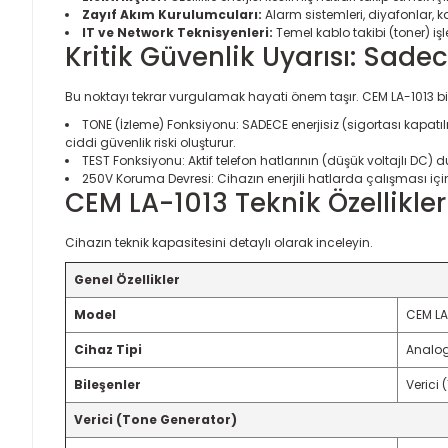
Zayıf Akım Kurulumcuları:
Alarm sistemleri, diyafonlar, k
IT ve Network Teknisyenleri:
Temel kablo takibi (toner) iş
Kritik Güvenlik Uyarısı: Sade
Bu noktayı tekrar vurgulamak hayati önem taşır. CEM LA-1013 bir 
TONE (İzleme) Fonksiyonu: SADECE enerjisiz (sigortası kapatılm
ciddi güvenlik riski oluşturur.
TEST Fonksiyonu: Aktif telefon hatlarının (düşük voltajlı DC) 
250V Koruma Devresi: Cihazın enerjili hatlarda çalışması için 
CEM LA-1013 Teknik Özellikle
Cihazın teknik kapasitesini detaylı olarak inceleyin.
Genel Özellikler
Model
CEM LA
Cihaz Tipi
Analog 
Bileşenler
Verici 
Verici (Tone Generator)