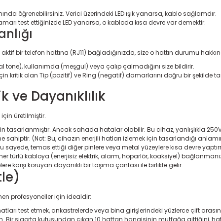
da öğrenebilirsiniz. Verici üzerindeki LED ışık yanarsa, kablo sağlamdır.
marı test ettiğinizde LED yanarsa, o kabloda kısa devre var demektir.
anlığı
aktif bir telefon hattına (RJ11) bağladığınızda, size o hattın durumu hakkın
al tone), kullanımda (meşgul) veya çalıp çalmadığını size bildirir.
in kritik olan Tip (pozitif) ve Ring (negatif) damarlarını doğru bir şekilde 
k ve Dayanıklılık
çin üretilmiştir.
in tasarlanmıştır. Ancak sahada hatalar olabilir. Bu cihaz, yanlışlıkla 250V'a k
 sahiptir. (Not: Bu, cihazın enerjili hatları izlemek için tasarlandığı anlam
 Bu sayede, temas ettiği diğer pinlere veya metal yüzeylere kısa devre yaptır
er türlü kabloya (enerjisiz elektrik, alarm, hoparlör, koaksiyel) bağlanmanı
lere karşı koruyan dayanıklı bir taşıma çantası ile birlikte gelir.
tle)
en profesyoneller için idealdir:
hatları test etmek, ankastrelerde veya bina girişlerindeki yüzlerce çift aras
çin. Bir sigorta kutusundan çıkan 10 hattan hangisinin mutfağa gittiğini, hatt