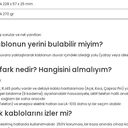
ık 228 x 57 x 25 mm
k 270 gr
sorular ve net yanıtları:
ablonun yerini bulabilir miyim?
uvara yaklaştırarak kablonun duvar içindeki izlediği yolu (yatay veya dikey)
i fark nedir? Hangisini almalıyım?
r:
derir, RJ45 portu vardır ve detaylı kablo haritalaması (Açık, Kısa, Çapraz Pin
geri bildirime (9 kademe), ayarlanabilir hassasiyete, aktif telefon hattı a
a sağlam bir saha aracıdır.
efon) ve enerjisiz elektrik hatları ise LA-1013 daha iyi bir seçim olabilir.
ik kablolarını izler mi?
silmiş hatlarda kullanılmalıdır. 250V koruması, bir kaza anında cihazı koruma