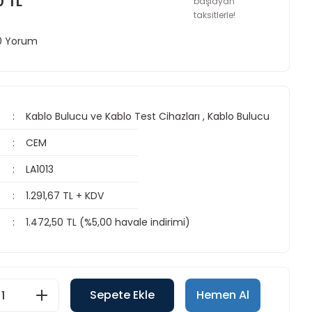
0 TL
başlayan
taksitlerle!
 0 Yorum
Kablo Bulucu ve Kablo Test Cihazları
,
Kablo Bulucu
CEM
LA1013
1.291,67 TL + KDV
1.472,50 TL (%5,00 havale indirimi)
Sepete Ekle
Hemen Al