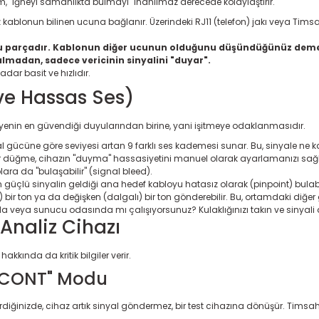
tem, "iğneyi samanlıkta bulmayı" inanılmaz derecede kolaylaştırır.
kablonun bilinen ucuna bağlanır. Üzerindeki RJ11 (telefon) jakı veya Timsah 
bulucu parçadır. Kablonun diğer ucunun olduğunu düşündüğünüz dem
kalmadan, sadece vericinin sinyalini "duyar".
ar basit ve hızlıdır.
ve Hassas Ses)
knisyenin en güvendiği duyularından birine, yani işitmeye odaklanmasıdır.
ücüne göre seviyesi artan 9 farklı ses kademesi sunar. Bu, sinyale ne kadar 
er düğme, cihazın "duyma" hassasiyetini manuel olarak ayarlamanızı sağlar
ra da "bulaşabilir" (signal bleed).
en güçlü sinyalin geldiği ana hedef kabloyu hatasız olarak (pinpoint) bulabil
z) bir ton ya da değişken (dalgalı) bir ton gönderebilir. Bu, ortamdaki diğer g
a veya sunucu odasında mı çalışıyorsunuz? Kulaklığınızı takın ve sinyali d
 Analiz Cihazı
kında da kritik bilgiler verir.
 - "CONT" Modu
iğinizde, cihaz artık sinyal göndermez, bir test cihazına dönüşür. Timsah k