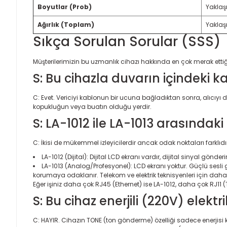
Boyutlar (Prob)
Yaklaş
Ağırlık (Toplam)
Yaklaşı
Sıkça Sorulan Sorular (SSS)
Müşterilerimizin bu uzmanlık cihazı hakkında en çok merak ettiği 
S: Bu cihazla duvarın içindeki k
C: Evet. Vericiyi kablonun bir ucuna bağladıktan sonra, alıcıyı d
kopukluğun veya buatın olduğu yerdir.
S: LA-1012 ile LA-1013 arasındak
C: İkisi de mükemmel izleyicilerdir ancak odak noktaları farklıdı
LA-1012 (Dijital): Dijital LCD ekranı vardır, dijital sinyal gön
LA-1013 (Analog/Profesyonel): LCD ekranı yoktur. Güçlü sesli 
korumaya odaklanır. Telekom ve elektrik teknisyenleri için dah
Eğer işiniz daha çok RJ45 (Ethernet) ise LA-1012, daha çok RJ11 (Tel
S: Bu cihaz enerjili (220V) elektr
C: HAYIR. Cihazın TONE (ton gönderme) özelliği sadece enerjisi ke