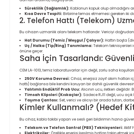
Süreklilik (Sağlamlık):
Kablonun kopuk olup olmadığını anın
Kısa Devre Tespiti:
Birbirine temas etmemesi gereken iki da
2. Telefon Hattı (Telekom) Uzm
Bu cihazın uzmanlık alanı telekom hatlarıdır. Vericiyi doğrudan 
Hat Durumu (Temiz / Meşgul / Çalıyor):
Hattın boşta (di
Uç / Halka (Tip/Ring) Tanımlama:
Telekom teknisyenleri iç
önüne geçer.
Saha İçin Tasarlandı: Güvenli
CEM LA-1013, temiz laboratuvarlar için değil, zorlu saha koşulları i
250V Koruma Devresi:
Cihaz, enerjisiz zayıf akım hatları iç
hattı) bağlansa bile kendini koruyan bir dahili güvenlik devresine
Yalıtımlı Endüktif Prob Ucu:
Alıcının ucu, iletken değildir.
Timsah Klipsleri (Kıskaçlar):
Sadece RJ11 değil, ucu açık h
Taşıma Çantası:
Set, verici ve alıcıyı bir arada tutan, darbe
Kimler Kullanmalı? (Hedef Ki
Bu cihaz, kablo takibi yapan ve sesli geri bildirimin hızına güven
Telekom ve Telefon Santral (PBX) Teknisyenleri:
Aktif 
Elektrikçiler:
Özellikle enerjisi kesilmiş hatları takip etmek i