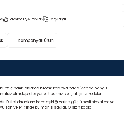
mı
Tavsiye Et
Paylaş
Karşılaştır
ok
Kampanyalı Ürün
r buat içindeki onlarca benzer kabloya bakıp "Acaba hangisi
ız etmek, profesyonel itibarınızı ve iş akışınızı zedeler.
 Dijital ekranların karmaşıklığı yerine, güçlü sesli sinyallere ve
yu saniyeler içinde bulmanızı sağlar. O, sizin kablo