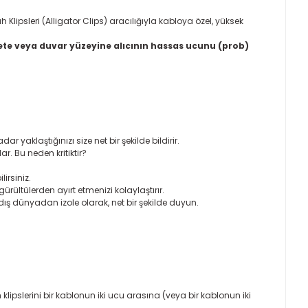
Klipsleri (Alligator Clips) aracılığıyla kabloya özel, yüksek
ete veya duvar yüzeyine alıcının hassas ucunu (prob)
yaklaştığınızı size net bir şekilde bildirir.
. Bu neden kritiktir?
irsiniz.
ürültülerden ayırt etmenizi kolaylaştırır.
ış dünyadan izole olarak, net bir şekilde duyun.
lipslerini bir kablonun iki ucu arasına (veya bir kablonun iki