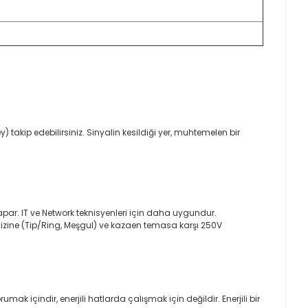
 takip edebilirsiniz. Sinyalin kesildiği yer, muhtemelen bir
) yapar. IT ve Network teknisyenleri için daha uygundur.
nalizine (Tip/Ring, Meşgul) ve kazaen temasa karşı 250V
k içindir, enerjili hatlarda çalışmak için değildir. Enerjili bir