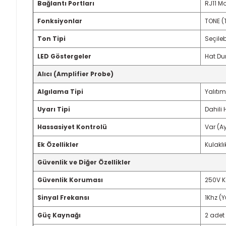
Bağlantı Portları
RJ11 Mo
Fonksiyonlar
TONE (T
Ton Tipi
Seçileb
LED Göstergeler
Hat Du
Alıcı (Amplifier Probe)
Algılama Tipi
Yalıtım
Uyarı Tipi
Dahili
Hassasiyet Kontrolü
Var (A
Ek Özellikler
Kulaklı
Güvenlik ve Diğer Özellikler
Güvenlik Koruması
250V K
Sinyal Frekansı
1Khz (Y
Güç Kaynağı
2 adet 9