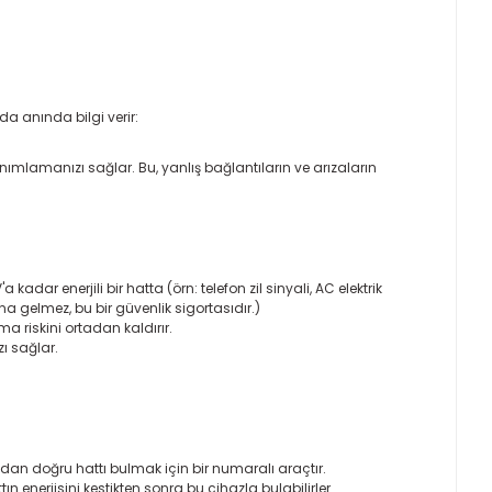
da anında bilgi verir:
tanımlamanızı sağlar. Bu, yanlış bağlantıların ve arızaların
adar enerjili bir hatta (örn: telefon zil sinyali, AC elektrik
ına gelmez, bu bir güvenlik sigortasıdır.)
ma riskini ortadan kaldırır.
zı sağlar.
ından doğru hattı bulmak için bir numaralı araçtır.
ın enerjisini kestikten sonra bu cihazla bulabilirler.