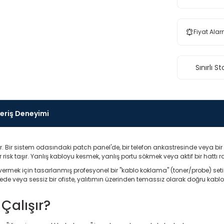
Fiyat Alar
Sınırlı St
veriş Deneyimi
 Bir sistem odasındaki patch panel'de, bir telefon ankastresinde veya bi
aşır. Yanlış kabloyu kesmek, yanlış portu sökmek veya aktif bir hattı rahats
ermek için tasarlanmış profesyonel bir "kablo koklama" (toner/probe) setidir.
ede veya sessiz bir ofiste, yalıtımın üzerinden temassız olarak doğru kablo
Çalışır?