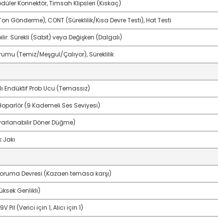
düler Konnektör, Timsah Klipsleri (Kıskaç)
on Gönderme), CONT (Süreklilik/Kısa Devre Testi), Hat Testi
ilir: Sürekli (Sabit) veya Değişken (Dalgalı)
rumu (Temiz/Meşgul/Çalıyor), Süreklilik
lı Endüktif Prob Ucu (Temassız)
 Hoparlör (9 Kademeli Ses Seviyesi)
yarlanabilir Döner Düğme)
k Jakı
oruma Devresi (Kazaen temasa karşı)
üksek Genlikli)
V Pil (Verici için 1, Alıcı için 1)