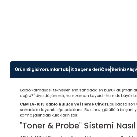
Ürün Bilgisi
Yorumlar
Taksit Seçenekleri
Önerileriniz
Alış
Kablo karmaşası, teknisyenlerin sahadaki en büyük düşmanıdır.
doğru?" diye düşünmek, hem zaman kaybıdır hem de büyük bir risk t
CEM LA-1013 Kablo Bulucu ve İzleme Cihazı
, bu kaosa son v
sahadaki dayanıklılığa odaklanır. Bu cihaz, gürültülü bir şantiy
karmaşasındaki kulaklarınızdır.
"Toner & Probe" Sistemi Nasıl 