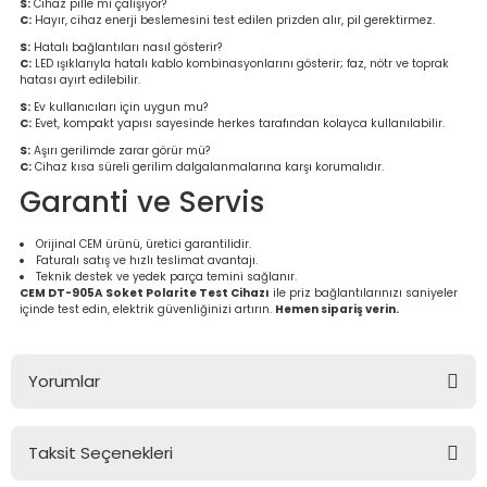
S:
Cihaz pille mi çalışıyor?
C:
Hayır, cihaz enerji beslemesini test edilen prizden alır, pil gerektirmez.
S:
Hatalı bağlantıları nasıl gösterir?
C:
LED ışıklarıyla hatalı kablo kombinasyonlarını gösterir; faz, nötr ve toprak
hatası ayırt edilebilir.
S:
Ev kullanıcıları için uygun mu?
C:
Evet, kompakt yapısı sayesinde herkes tarafından kolayca kullanılabilir.
S:
Aşırı gerilimde zarar görür mü?
C:
Cihaz kısa süreli gerilim dalgalanmalarına karşı korumalıdır.
Garanti ve Servis
Orijinal CEM ürünü, üretici garantilidir.
Faturalı satış ve hızlı teslimat avantajı.
Teknik destek ve yedek parça temini sağlanır.
CEM DT-905A Soket Polarite Test Cihazı
ile priz bağlantılarınızı saniyeler
içinde test edin, elektrik güvenliğinizi artırın.
Hemen sipariş verin.
Yorumlar
Taksit Seçenekleri
Bu ürüne ilk yorumu siz yapın!