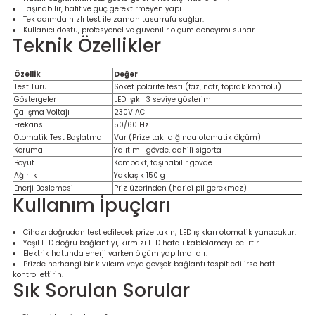
Ölçüm Cihazı
Taşınabilir, hafif ve güç gerektirmeyen yapı.
Tek adımda hızlı test ile zaman tasarrufu sağlar.
Kullanıcı dostu, profesyonel ve güvenilir ölçüm deneyimi sunar.
Teknik Özellikler
Özellik
Değer
üteç
Test Türü
Soket polarite testi (faz, nötr, toprak kontrolü)
Göstergeler
LED ışıklı 3 seviye gösterim
Çalışma Voltajı
230V AC
Frekans
50/60 Hz
Otomatik Test Başlatma
Var (Prize takıldığında otomatik ölçüm)
Koruma
Yalıtımlı gövde, dahili sigorta
Boyut
Kompakt, taşınabilir gövde
Ağırlık
Yaklaşık 150 g
it Cihazı
Enerji Beslemesi
Priz üzerinden (harici pil gerekmez)
Kullanım İpuçları
zları
Cihazı doğrudan test edilecek prize takın; LED ışıkları otomatik yanacaktır.
Yeşil LED doğru bağlantıyı, kırmızı LED hatalı kablolamayı belirtir.
nlık Ölçer
Elektrik hattında enerji varken ölçüm yapılmalıdır.
Prizde herhangi bir kıvılcım veya gevşek bağlantı tespit edilirse hattı
kontrol ettirin.
Sık Sorulan Sorular