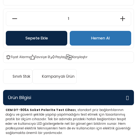
rü
etre
etre
etre
Sepete Ekle
Hemen Al
tresi
Fiyat Alarmı
Tavsiye Et
Paylaş
Karşılaştır
resi
Sınırlı Stok
Kampanyalı Ürün
ometreler
Ürün Bilgisi
CEM DT-905A Soket Polarite Test Cihazı
, standart priz bağlantılarının
ometreler
doğru ve güvenli şekilde yapılıp yapılmadığını test etmek için tasarlanmış
pratik bir ölçüm cihazıdır. Tek bir adımda prizdeki hatalı bağlantıları tespit
eder ve kullanıcıya LED göstergelerle net bir görsel geri bildirim sunar. Hem
mometre
profesyonel elektrik teknisyenleri hem de ev kullanıcıları için elektrik güvenliği
sağlamakta önemli bir yardımcıdır.