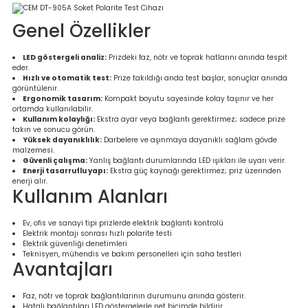
re
Genel Özellikler
metresi
LED göstergeli analiz:
Prizdeki faz, nötr ve toprak hatlarını anında tespit
eder.
treler
Hızlı ve otomatik test:
Prize takıldığı anda test başlar, sonuçlar anında
görüntülenir.
Ergonomik tasarım:
Kompakt boyutu sayesinde kolay taşınır ve her
ortamda kullanılabilir.
ihazları
Kullanım kolaylığı:
Ekstra ayar veya bağlantı gerektirmez; sadece prize
takın ve sonucu görün.
Yüksek dayanıklılık:
Darbelere ve aşınmaya dayanıklı sağlam gövde
klık Ölçerler
malzemesi.
Güvenli çalışma:
Yanlış bağlantı durumlarında LED ışıkları ile uyarı verir.
Enerji tasarruflu yapı:
Ekstra güç kaynağı gerektirmez; priz üzerinden
iz Cihazı
tre
enerji alır.
Kullanım Alanları
ihazları
Ev, ofis ve sanayi tipi prizlerde elektrik bağlantı kontrolü
Elektrik montajı sonrası hızlı polarite testi
Elektrik güvenliği denetimleri
Teknisyen, mühendis ve bakım personelleri için saha testleri
Avantajları
dektörü
Faz, nötr ve toprak bağlantılarının durumunu anında gösterir.
Hatalı bağlantıları LED göstergelerle net biçimde bildirir.