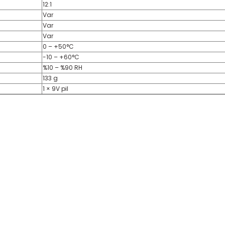
12:1
Var
Var
Var
0 – +50°C
-10 – +60°C
%10 – %90 RH
133 g
1 × 9V pil