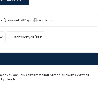
mı
Tavsiye Et
Paylaş
Karşılaştır
ok
Kampanyalı Ürün
ıcak su boruları, elektrik motorları, rulmanlar, pişirme yüzeyleri,
ştirilmiştir.