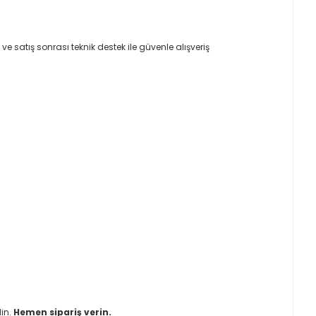
t ve satış sonrası teknik destek ile güvenle alışveriş
din.
Hemen sipariş verin.