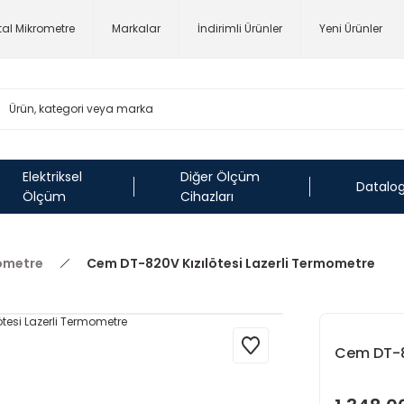
ital Mikrometre
Markalar
İndirimli Ürünler
Yeni Ürünler
Elektriksel
Diğer Ölçüm
Datalo
Ölçüm
Cihazları
ometre
Cem DT-820V Kızılötesi Lazerli Termometre
Cem DT-82