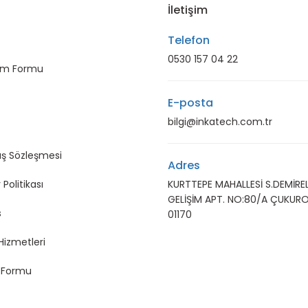
İletişim
Telefon
0530 157 04 22
rim Formu
E-posta
bilgi@inkatech.com.tr
ış Sözleşmesi
Adres
 Politikası
KURTTEPE MAHALLESİ S.DEMİREL
GELİŞİM APT. NO:80/A ÇUKUR
s
01170
Hizmetleri
m Formu