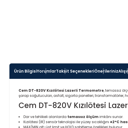
Ürün Bilgisi
Yorumlar
Taksit Seçenekleri
Önerileriniz
Alış
Cem DT-820V Kızılötesi Lazerli Termometre
, temassız ölçü
şarap soğutucuları, asfalt, sigorta panelleri, transformatörler, ha
Cem DT-820V Kızılötesi Lazer
Dar ve tehlikeli alanlarda
temassız ölçüm
imkânı sunar.
Kızılötesi (IR) sensör teknolojisi ile yüzey sıcaklığını
±2°C has
MAX/MIN alt-üst limit ve HOLD sabitleme özellikleri bulunur.