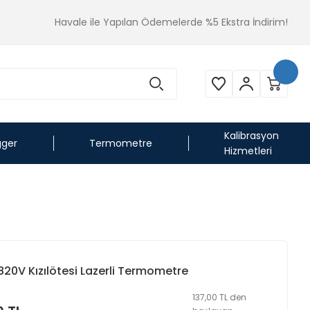
Havale ile Yapılan Ödemelerde %5 Ekstra İndirim!
Kalibrasyon
gger
Termometre
Hizmetleri
0V Kızılötesi Lazerli Termometre
137,00 TL den