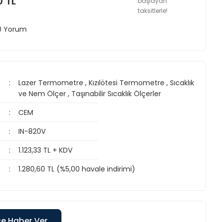
0 TL
başlayan
taksitlerle!
 0 Yorum
Lazer Termometre
,
Kızılötesi Termometre
,
Sıcaklık
ve Nem Ölçer
,
Taşınabilir Sıcaklık Ölçerler
CEM
IN-820V
1.123,33 TL + KDV
1.280,60 TL (%5,00 havale indirimi)
ce Haber Ver