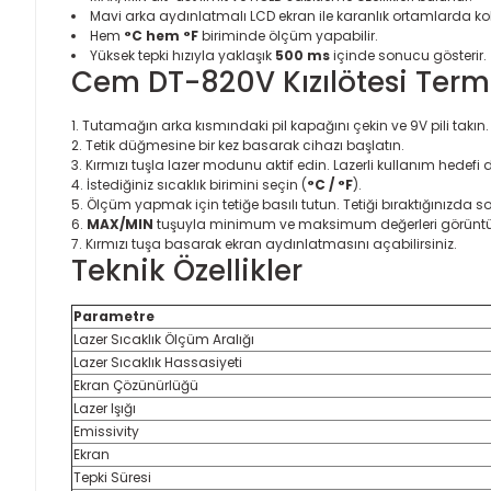
Mavi arka aydınlatmalı LCD ekran ile karanlık ortamlarda k
Hem
°C hem °F
biriminde ölçüm yapabilir.
Yüksek tepki hızıyla yaklaşık
500 ms
içinde sonucu gösterir.
Cem DT-820V Kızılötesi Termo
Tutamağın arka kısmındaki pil kapağını çekin ve 9V pili takın.
Tetik düğmesine bir kez basarak cihazı başlatın.
Kırmızı tuşla lazer modunu aktif edin. Lazerli kullanım hedefi 
İstediğiniz sıcaklık birimini seçin (
°C / °F
).
Ölçüm yapmak için tetiğe basılı tutun. Tetiği bıraktığınızda
MAX/MIN
tuşuyla minimum ve maksimum değerleri görüntü
Kırmızı tuşa basarak ekran aydınlatmasını açabilirsiniz.
Teknik Özellikler
Parametre
Lazer Sıcaklık Ölçüm Aralığı
Lazer Sıcaklık Hassasiyeti
Ekran Çözünürlüğü
Lazer Işığı
Emissivity
Ekran
Tepki Süresi