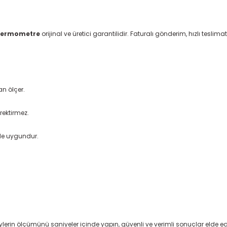
 Termometre
orijinal ve üretici garantilidir. Faturalı gönderim, hızlı teslima
an ölçer.
rektirmez.
rde uygundur.
ylerin ölçümünü saniyeler içinde yapın, güvenli ve verimli sonuçlar elde e