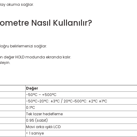
olay okuma sağlar.
metre Nasıl Kullanılır?
doğru belirlemenizi sağlar.
 son değer HOLD modunda ekranda kalır.
leyin.
Değer
-50°C – +500°C
-50°C~20°C: ±3°C / 20°C~500°C: ±2°C ±1°C
0.1°C
Tek lazer hedefleme
0.95 (sabit)
Mavi arka ışıklı LCD
< 1 saniye