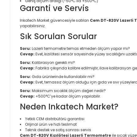
Geniş ölçüm aralığı (-50°C ila +500°C)
Garanti ve Servis
Inkatech Market güvencesiyle satılan
Cem DT-820V Lazerli
yapabilirsiniz.
Sık Sorulan Sorular
Soru:
Lazerli termometre temas etmeden ölçüm yapar mı?
Cevap:
Evet, kızılötesi sensör sayesinde yüzey sıcaklığını uzakt
Soru:
Kalibrasyon gerekli mi?
Cevap:
Fabrika çıkışında kalibre edilmiştir, ilave kalibrasyon ge
Soru:
Gıda ürünlerinde kullanılabilir mi?
Cevap:
Evet, temassız ölçüm olduğu için gıda ve sıvı yüzeyle
Soru:
Maksimum sıcaklık ölçüm değeri nedir?
Cevap:
+500°C’ye kadar ölçüm yapılabilir.
Neden Inkatech Market?
Yetkili CEM distribütörü garantisi
Orijinal ürün ve hızlı teslimat
Teknik destek ve satış sonrası servis
Cem DT-820V Kızılötesi Lazerli Termometre
ile sıcak yüze