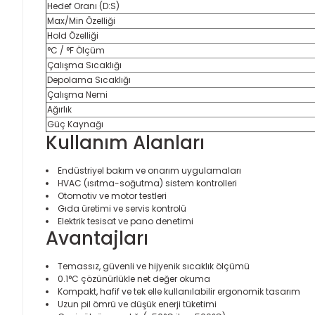
Hedef Oranı (D:S)
Max/Min Özelliği
Hold Özelliği
°C / °F Ölçüm
Çalışma Sıcaklığı
Depolama Sıcaklığı
Çalışma Nemi
Ağırlık
Güç Kaynağı
Kullanım Alanları
Endüstriyel bakım ve onarım uygulamaları
HVAC (ısıtma-soğutma) sistem kontrolleri
Otomotiv ve motor testleri
Gıda üretimi ve servis kontrolü
Elektrik tesisat ve pano denetimi
Avantajları
Temassız, güvenli ve hijyenik sıcaklık ölçümü
0.1°C çözünürlükle net değer okuma
Kompakt, hafif ve tek elle kullanılabilir ergonomik tasarım
Uzun pil ömrü ve düşük enerji tüketimi