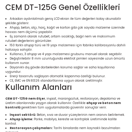
CEM DT-125G Genel Özellikleri
re
Arkadan aydınlatmalı geniş LCD ekran ile tüm değerleri kolay okunabilir
metresi
şekilde gösterir.
Ahşap, beton, alçı, harç, kağıt ve karton gibi çok sayıda malzeme üzerinde
hassas nem ölçümü yapabilir.
treler
Eş zamanlı olarak rutubet, ortam sıcaklığı, bağıl nem ve maksimum
rutubet değerlerini görüntüler.
150 farklı ahşap türü ve 19 yapı malzemesi için fabrika kalibrasyonlu dahili
ihazları
hafızaya sahiptir.
Kullanıcı, 3 ahşap ve 4 yapı malzemesi grubunu manuel olarak seçebilir.
Değiştirilebilir 8 mm uzunluğunda elektrot pimleri sayesinde uzun ömürlü
klık Ölçerler
kullanım sunar.
Dayanıklı dış gövde darbelerden koruma sağlar ve saha koşullarına
uygundur.
Enerji tasarrufu sağlayan otomatik kapanma özelliği bulunur.
iz Cihazı
tre
CE, EMC ve EN:61326 standartlarına uygun olarak üretilmiştir.
Kullanım Alanları
ihazları
CEM DT-125G nem ölçer
, inşaat, marangozluk, restorasyon, depolama ve
üretim alanlarında yaygın olarak kullanılır. Özellikle
ahşap ve beton nem
kontrolü
gerektiren tüm uygulamalarda güvenilir sonuçlar verir.
İnşaat sektörü:
Beton, sıva ve duvar yüzeylerinin nem oranını belirlemek.
Ahşap işleme:
Parke, mobilya, kereste ve kontrplak üretiminde kalite
dektörü
kontrol.
Restorasyon çalışmaları:
Tarihi binalarda nem kaynaklı bozulmaları