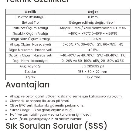
Özellik
Değer
Elektrot Uzunluğu
8 mm
Elektrot Tipi
Entegre edilmiş, değiştirilebilir
Rutubet Ölçüm Aralığı
Ahşap: 1–75% / Yapı malzemeleri: 0.1–2.4%
Sıcaklık Ölçüm Aralığı
-40°C – +70°C (-40°F – +158°F)
Bağıl Nem Ölçüm Aralığı
0 – 100 %RH
Ahşap Ölçüm Hassasiyeti
0–30%: ±1%, 30–60%: ±2%, 60–75%: ±4%
Diğer Malzeme Hassasiyeti
±0.5%
Sıcaklık Ölçüm Hassasiyeti
-40..-10°C ve 40..70°C: ±2°C, -10..40°C: ±1°C
Bağıl Nem Hassasiyeti
0–20% ve 80–100%: ±5%, 20–80%: ±3.5%
Güç Kaynağı
3 x CR2032 pil
Ebatlar
158 × 60 × 27 mm
Ağırlık
172 gram
Avantajları
Ahşap ve beton dahil 150’den fazla malzeme için kalibrasyonlu ölçüm.
Otomatik kapanma ile uzun pil ömrü.
CE ve EMC sertifikalarıyla güvenilir performans.
Yüksek doğruluk ve geniş ölçüm aralığı.
Hafif ve taşınabilir yapı – saha kullanımı için ideal.
Nemli/kuru göstergesiyle hızlı analiz imkânı.
Sık Sorulan Sorular (SSS)