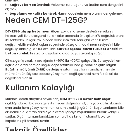
önlemek.
Ölçüm Cihazı
Kağıt ve karton üretimi:
Malzeme kuruluğunu ve üretim nem dengesini
ölçmek.
Depolama ve kalite kontrol:
Hammaddelerin nem oranını dengelemek.
Neden CEM DT-125G?
üteç
DT-125G ahşap beton nem ölçer
, çoklu malzeme desteği ve yüksek
hassasiyeti ile profesyonel kullanıcılar arasında öne çıkar. ±1% doğruluk oranı
ile sektördeki birçok rakibinden daha istikrarlı sonuçlar verir. 8 mm
değiştirilebilir elektrot uçları sayesinde yüzey altındaki nem seviyesini bile
doğru şekilde algılar. Bu, özellikle
parke döşeme
,
duvar rutubet analizi
ve
beton kuruluk testi
gibi uygulamalarda büyük avantaj sağlar.
Cihaz, geniş sıcaklık aralığında (-40°C ila +70°C) çalışabilir. Bu sayede hem
açık alanlarda hem de soğuk depo ortamlarında güvenilir ölçüm sağlar.
Bağıl nem ölçümü (%RH)
desteğiyle ortam koşullarını analiz etmek de
mümkündür. Böylece sadece yüzey nemi değil, çevresel nem faktörleri de
it Cihazı
değerlendirilebilir.
Kullanım Kolaylığı
zları
Kullanıcı dostu arayüzü sayesinde,
CEM DT-125G beton nem ölçer
nlık Ölçer
açıldığında kalibrasyon gerektirmeden doğrudan ölçüm yapılabilir. Ekranda
aynı anda hem yüzey nemi hem ortam sıcaklığı görünür. Loş ortamlarda bile
okunabilirliği artıran arka aydınlatma, şantiye koşullarında büyük kolaylık
sağlar. Ölçüm tamamlandıktan sonra cihaz kendini otomatik olarak
kapatarak pil ömrünü uzatır.
Teknik Özellikler