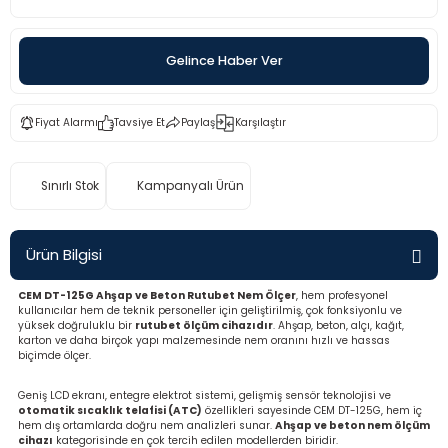
rü
etre
Gelince Haber Ver
etre
etre
Fiyat Alarmı
Tavsiye Et
Paylaş
Karşılaştır
tresi
Sınırlı Stok
Kampanyalı Ürün
resi
Ürün Bilgisi
ometreler
CEM DT-125G Ahşap ve Beton Rutubet Nem Ölçer
, hem profesyonel
kullanıcılar hem de teknik personeller için geliştirilmiş, çok fonksiyonlu ve
yüksek doğruluklu bir
rutubet ölçüm cihazıdır
. Ahşap, beton, alçı, kağıt,
karton ve daha birçok yapı malzemesinde nem oranını hızlı ve hassas
biçimde ölçer.
ometreler
Geniş LCD ekranı, entegre elektrot sistemi, gelişmiş sensör teknolojisi ve
otomatik sıcaklık telafisi (ATC)
özellikleri sayesinde CEM DT-125G, hem iç
mometre
hem dış ortamlarda doğru nem analizleri sunar.
Ahşap ve beton nem ölçüm
cihazı
kategorisinde en çok tercih edilen modellerden biridir.