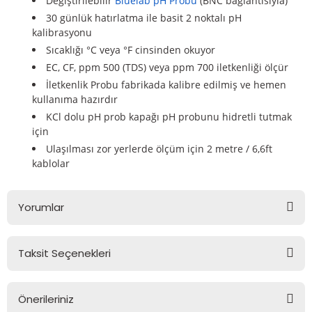
Değiştirilebilir
Bluelab pH Probu
(BNC bağlantısıyla)
re
30 günlük hatırlatma ile basit 2 noktalı pH
kalibrasyonu
metresi
Sıcaklığı °C veya °F cinsinden okuyor
EC, CF, ppm 500 (TDS) veya ppm 700 iletkenliği ölçür
treler
İletkenlik Probu fabrikada kalibre edilmiş ve hemen
kullanıma hazırdır
ihazları
KCl dolu pH prob kapağı pH probunu hidretli tutmak
için
Ulaşılması zor yerlerde ölçüm için 2 metre / 6,6ft
klık Ölçerler
kablolar
iz Cihazı
tre
Yorumlar
ihazları
Taksit Seçenekleri
Bu ürüne ilk yorumu siz yapın!
dektörü
Önerileriniz
Yorum Yaz