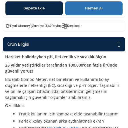
rü
etre
Sepete Ekle
Hemen Al
etre
Fiyat Alarmı
Tavsiye Et
Paylaş
Karşılaştır
etre
Ürün Bilgisi
tresi
Hareket halindeyken pH, iletkenlik ve sıcaklık ölçün.
resi
25 yıldır yetiştiriciler tarafından 100.000'den fazla üründe
güveniliyoruz!
ometreler
Bluelab Combo Meter, net bir ekran ve kullanımı kolay
düğmelerle iletkenliği (EC), sıcaklığı ve pH'ı ölçer. Taşınabilir
ve pil ile çalışan cihazınızda, bitkilerinizin gelişmesini
sağlamak için güvenilir ölçümler alabilirsiniz.
ometreler
Özellikler:
Pratik kullanım için kompakt elde taşınabilir tasarım
mometre
Parlak, kolay okunan arka aydınlatmalı ekran