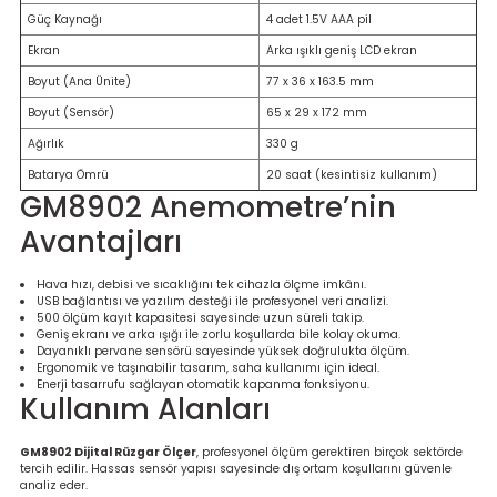
Güç Kaynağı
4 adet 1.5V AAA pil
Ekran
Arka ışıklı geniş LCD ekran
Boyut (Ana Ünite)
77 x 36 x 163.5 mm
Boyut (Sensör)
65 x 29 x 172 mm
Ağırlık
330 g
Batarya Ömrü
20 saat (kesintisiz kullanım)
GM8902 Anemometre’nin
Avantajları
Hava hızı, debisi ve sıcaklığını tek cihazla ölçme imkânı.
USB bağlantısı ve yazılım desteği ile profesyonel veri analizi.
500 ölçüm kayıt kapasitesi sayesinde uzun süreli takip.
Geniş ekranı ve arka ışığı ile zorlu koşullarda bile kolay okuma.
Dayanıklı pervane sensörü sayesinde yüksek doğrulukta ölçüm.
Ergonomik ve taşınabilir tasarım, saha kullanımı için ideal.
Enerji tasarrufu sağlayan otomatik kapanma fonksiyonu.
Kullanım Alanları
GM8902 Dijital Rüzgar Ölçer
, profesyonel ölçüm gerektiren birçok sektörde
tercih edilir. Hassas sensör yapısı sayesinde dış ortam koşullarını güvenle
analiz eder.