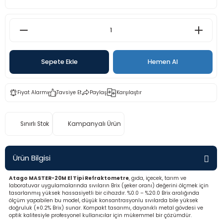
rü
etre
etre
etre
Sepete Ekle
Hemen Al
tresi
Fiyat Alarmı
Tavsiye Et
Paylaş
Karşılaştır
resi
Sınırlı Stok
Kampanyalı Ürün
ometreler
Ürün Bilgisi
Atago MASTER-20M El Tipi Refraktometre
, gıda, içecek, tarım ve
ometreler
laboratuvar uygulamalarında sıvıların Brix (şeker oranı) değerini ölçmek için
tasarlanmış yüksek hassasiyetli bir cihazdır. %0.0 – %20.0 Brix aralığında
ölçüm yapabilen bu model, düşük konsantrasyonlu sıvılarda bile yüksek
mometre
doğruluk (±0.2% Brix) sunar. Kompakt tasarımı, dayanıklı metal gövdesi ve
optik kalitesiyle profesyonel kullanıcılar için mükemmel bir çözümdür.