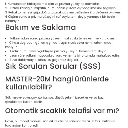
Numuneden birkaç damla alın ve prizma yüzeyine damlatın.
Prizma kapağını kapatın, numunenin yüzeye eşit dağılmasını sağlayın.
Refraktometreyi ışığa doğru tutarak göz merceğinden Brix değerini okuyun.
Ölçüm sonrası prizma yüzeyini saf suyla temizleyip yumuşak bir bezle
kurulayın.
Bakım ve Saklama
Kullanımdan sonra prizma yüzeyini saf suyla temizleyin ve kurulayın.
Cihazı doğrudan güneş ışığından, aşırı sıcak veya nemli ortamlardan
koruyun.
Asidik numuneler ölçüldüyse prizma yüzeyini hemen temizleyin.
Uzun süre kullanılmayacaksa kuru ve temiz bir ortamda muhafaza edin.
Suya daldırmayın; cihaz su geçirmez değildir.
Sık Sorulan Sorular (SSS)
MASTER-20M hangi ürünlerde
kullanılabilir?
Süt, meyve suyu, çay, çorba, sos, düşük şekerli içecekler ve su bazlı
çözeltilerde kullanılabilir.
Otomatik sıcaklık telafisi var mı?
Hayır, bu model manuel sıcaklık telafisine sahiptir. Sıcaklık farkı kullanıcı
tarafından kontrol edilir.