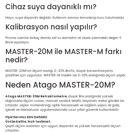
Cihaz suya dayanıklı mı?
Hayır, suya dayanıklı değildir. Kullanım sonrası temizlenip kuru tutulmalıdır.
Kalibrasyon nasıl yapılır?
Prizma üzerine birkaç damla saf su damlatın ve skala üzerindeki değeri 0
Brix’e ayarlayın.
MASTER-20M ile MASTER-M farkı
nedir?
MASTER-20M’nin ölçüm aralığı 0–20% Brix’tir; düşük konsantrasyonlu
çözeltiler için uygundur. MASTER-M modeli ise 0–33% aralığında ölçüm yapar.
Neden Atago MASTER-20M?
Atago MASTER-20M Refraktometre
, düşük Brix aralığında yüksek
doğrulukta ölçüm sunan, manuel sıcaklık telafili, dayanıklı metal gövdeli bir
cihazdır. Japon mühendisliği, optik hassasiyeti ve sağlam yapısı ile gıda,
içecek ve laboratuvar uygulamalarında uzun yıllar güvenle kullanılabilir.
Fiyatlarımız KDV Dahildir.
Üstün kalite, hızlı teslimat.
Çeşitli ölçüm aralıkları için uygun, dayanıklı ve yüksek hassasiyetli ölçüm
cihazları.