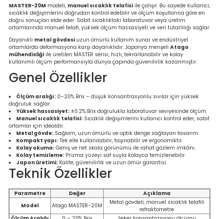
MASTER-20M
modeli,
manuel sıcaklık telafisi
ile çalışır. Bu sayede kullanıcı,
re
sıcaklık değişimlerini doğrudan kontrol edebilir ve ölçüm koşullarına göre en
doğru sonuçları elde eder. Sabit sıcaklıktaki laboratuvar veya üretim
ortamlarında manuel telafi, yüksek ölçüm hassasiyeti ve veri tutarlılığı sağlar.
metresi
Dayanıklı
metal gövdesi
uzun ömürlü kullanım sunar ve endüstriyel
ortamlarda deformasyona karşı dayanıklıdır. Japonya menşeli
Atago
mühendisliği
ile üretilen MASTER serisi, hızlı, tekrarlanabilir ve kolay
treler
kullanımlı ölçüm performansıyla dünya çapında güvenilirlik kazanmıştır.
Genel Özellikler
ihazları
Ölçüm aralığı:
0–20% Brix – düşük konsantrasyonlu sıvılar için yüksek
klık Ölçerler
doğruluk sağlar.
Yüksek hassasiyet:
±0.2% Brix doğrulukla laboratuvar seviyesinde ölçüm.
Manuel sıcaklık telafisi:
Sıcaklık değişimlerini kullanıcı kontrol eder, sabit
ortamlar için idealdir.
iz Cihazı
tre
Metal gövde:
Sağlam, uzun ömürlü ve optik denge sağlayan tasarım.
Kompakt yapı:
Tek elle kullanılabilir, taşınabilir ve ergonomiktir.
Kolay okuma:
Geniş ve net skala görünümü ile rahat gözlem imkânı.
ihazları
Kolay temizleme:
Prizma yüzeyi saf suyla kolayca temizlenebilir.
Japon üretimi:
Kalite, güvenilirlik ve uzun ömür garantisi.
Teknik Özellikler
Parametre
Değer
Açıklama
dektörü
Metal gövdeli, manuel sıcaklık telafili
Model
Atago MASTER-20M
refraktometre
Ölçüm Aralığı
0 – 20% Brix
Şeker konsantrasyonu ölçümü