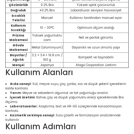
Ölçüm Cihazı
Çözünürlük
0.2% Brix
Yüksek optik çözünürlük
Doğruluk
±0.2% Brix
Laboratuvar seviyesi hassasiyet
Sıcaklık
Manuel
Kullanıcı tarafından manuel ayar
Telafisi
Kullanım
10 – 30°C
Optimum ölçüm aralığı
Sıcaklığı
üteç
Prizma
Yüksek yoğunluklu
Net ve parlak görüntü
Malzemesi
cam
Gövde
Metal (alüminyum)
Dayanıklı ve uzun ömürlü yapı
Malzemesi
Boyutlar /
3.2 × 3.4 × 16.8 cm /
Kompakt ve taşınabilir
Ağırlık
160 g
Menşei
Japonya
Atago Corporation üretimi
Kullanım Alanları
it Cihazı
Gıda sanayi:
Süt, meyve suyu, çay, çorba, sos ve düşük şekerli içeceklerin
kalite kontrolü.
zları
Tarım:
Meyve ve sebzelerin olgunluk ve tat yoğunluğu analizi.
İçecek üretimi:
Kahve, çay ve düşük yoğunluklu enerji içeceklerinde Brix
ölçümü.
nlık Ölçer
Laboratuvarlar:
Araştırma, test ve AR-GE süreçlerinde konsantrasyon
kontrolü.
Kozmetik ve kimya sanayi:
Sulu çözelti ve formülasyon analizlerinde
kullanılır.
Kullanım Adımları