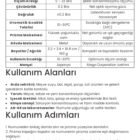
Ölçüm Aralığı
0 – 33 Brix
Şeker konsantrasyonu ölçümü
Ölçüm Cihazı
Çözünürlük
0.2 Brix
Net optik ayırma gücü
Laboratuvar seviyesi
Doğruluk
±0.2 Brix
hassasiyet
Otomatik Sıcaklık
Sıcaklığa bağlı dengeleme
10–30°C
Telafisi
(ATC)
Yüksek yoğunluklu
Net görüntü ve ışık geçirgenliği
üteç
Prizma Malzemesi
cam
sağlar
Gövde Malzemesi
Metal
Dayanıklı ve uzun ömürlü yapı
3.2 × 3.4 × 16.8 cm /
Boyutlar / Ağırlık
Kompakt ve taşınabilir tasarım
160 g
Kullanım Sıcaklığı
10–30°C
Optimum ölçüm aralığı
Menşei
Japonya
Atago Corporation üretimi
Kullanım Alanları
it Cihazı
Gıda sektörü:
Meyve suyu, bal, reçel, şurup, süt ürünleri ve şekerli
içeceklerin kalite kontrolü.
Tarım:
Meyve, sebze ve yem konsantrasyon ölçümleri.
zları
İçecek üretimi:
Alkol, bira, şarap ve enerji içeceklerinde Brix testi.
Kimya sanayi:
Solüsyon konsantrasyonu ve ham madde kontrolü.
AR-GE ve laboratuvarlar:
Numune yoğunluğu ve saflık testleri.
nlık Ölçer
Kullanım Adımları
Numuneden birkaç damla alın ve prizma yüzeyine damlatın.
Prizma kapağını kapatın ve numunenin prizma üzerine eşit dağılmasını
sağlayın.