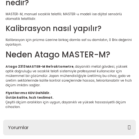
nedir?
MASTER-M, manuel sıcaklık telafili; MASTER-α modeli ise dijital sensörlü
otomatik telafilidir.
Kalibrasyon nasıl yapılır?
Kalibrasyon için prizma üzerine birkaç damla saf su damlatın, 0 Brix değerini
ayarlayın.
Neden Atago MASTER-M?
Atago 2313 MASTER-M Refraktometre
, dayanıklı metal gövdesi, yüksek
optik doğruluğu ve sıcaklık telafi sistemiyle profesyonel kullanıcılar için
mükemmel bir çözümdür. Japon mühendisliğiyle üretilmiş bu cihaz, gıda ve
üretim sektörlerinde kalite kontrol süreçlerinde hassas, tekrarlanabilir ve hızlı
ölçüm imkânı sağlar.
Fiyatlarımız KDV Dahildir.
Üstün kalite, hızlı teslimat.
Çeşitli ölçüm aralıkları için uygun, dayanıklı ve yüksek hassasiyetli ölçüm
cihazları.
Yorumlar