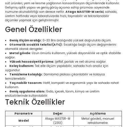
süt ürünleri, yem ve kesme yağlarının konsantrasyon ölçümlerinde kullanılır.
re
Gelişmiş optik yapısı ve geniş görüş açısına sahip prizması sayesinde
numune okunabilirliği son derece nettir.
Atago MASTER-M serisi
, sahada,
üretim hattında veya laboratuvarda hızlı, taşınabilir ve tekrarlanabilir
metresi
ölçümler yapmak için geliştirilmiştir.
Genel Özellikler
treler
Geniş ölçüm aralığı:
0–33 Brix aralığında yüksek doğrulukla ölçüm.
Otomatik sıcaklık telafisi (ATC):
Sıcaklığa bağlı ölçüm değişimlerini
ihazları
otomatik olarak dengeler.
Metal gövde:
Uzun ömürlü kullanım, yüksek dayanıklılık ve optik stabilite
sağlar.
klık Ölçerler
Yüksek hassasiyetli prizma:
Şeffaf, parlak ve net okuma sağlar.
Kolay kullanım:
Tek elle ölçüm yapılabilir, sahada hızlı analiz için
uygundur.
iz Cihazı
tre
Temizleme kolaylığı:
Damlama plakası çıkarılabilir ve kolayca
temizlenebilir.
Taşınabilir tasarım:
Hafif, kompakt ve ergonomik yapı ile sahada rahat
kullanım.
ihazları
Geniş uygulama alanı:
Gıda, içecek, tarım, kimya ve üretim
endüstrilerinde kullanılabilir.
Teknik Özellikler
Parametre
Değer
Açıklama
dektörü
Atago MASTER-M
Metal gövdeli, manuel
Model
(2313)
refraktometre