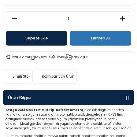
rü
etre
etre
etre
Sepete Ekle
Hemen Al
tresi
Fiyat Alarmı
Tavsiye Et
Paylaş
Karşılaştır
resi
Sınırlı Stok
Kampanyalı Ürün
ometreler
Ürün Bilgisi
Atago 2313 MASTER-M El Tipi Refraktometre
, sıcaklık değişimlerinden
ometreler
kaynaklanan ölçüm sapmalarını otomatik olarak dengeleyerek 0–33 Brix
aralığında yüksek hassasiyetle ölçüm yapabilen profesyonel bir optik
cihazdır. Metal gövdesi, dayanıklı yapısı ve otomatik sıcaklık telafi sistemi
mometre
sayesinde gıda, tarım, içecek ve kimya sektörlerinde güvenilir sonuçlar sağlar.
Bu refraktometre, özellikle meyve suları, şekerli içecekler, reçeller, bal, çorba,