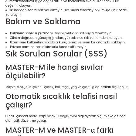
Refraktometreyi ışığa doğru tutun ve mercekten skala üzerindeki Brix
değerini okuyun.
Okumadan sonra prizma yüzeyini saf suyla temizleyip yumuşak bir bezle
kurulayın.
Bakım ve Saklama
Kullanım sonrası prizma yüzeyini mutlaka saf suyla temizleyin.
Cihazı doğrudan güneş ışığından, yüksek sıcaklık ve nemden koruyun.
Uzun süre kullanılmayacaksa kuru, temiz ve serin bir ortamda saklayın.
Prizma camına sert cisimlerle temas ettirmeyin.
Sık Sorulan Sorular (SSS)
MASTER-M ile hangi sıvılar
ölçülebilir?
Meyve suyu, süt, şekerli içecek, bal, reçel, yağ ve çeşitli gıda sıvıları ölçülebilir.
Otomatik sıcaklık telafisi nasıl
çalışır?
Cihaz içindeki metal yapı sıcaklık değişimini algılayarak ölçüm skalasında
otomatik düzeltme yapar.
MASTER-M ve MASTER-α farkı