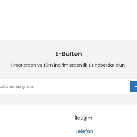
 konularda yetersiz gördüğünüz noktaları öneri formunu kullanarak taraf
Bu ürüne ilk yorumu siz yapın!
Sitemize ilk yorumu siz yapın!
Deneyimini Paylaş
Yorum Yaz
E-Bülten
Fırsatlardan ve tüm indirimlerden İlk siz haberdar olun.
Gönder
İletişim
Telefon