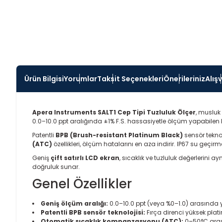
Ürün Bilgisi
Yorumlar
Taksit Seçenekleri
Önerileriniz
Alış
Apera Instruments SALT1 Cep Tipi Tuzluluk Ölçer
, musluk
0.0–10.0 ppt aralığında ±1% F.S. hassasiyetle ölçüm yapabilen
Patentli
BPB (Brush-resistant Platinum Black)
sensör teknol
(ATC)
özellikleri, ölçüm hatalarını en aza indirir. IP67 su geçirme
Geniş
çift satırlı LCD ekran
, sıcaklık ve tuzluluk değerlerini
doğruluk sunar.
Genel Özellikler
Geniş ölçüm aralığı:
0.0–10.0 ppt (veya %0–1.0) arasında y
Patentli BPB sensör teknolojisi:
Fırça direnci yüksek plati
Otomatik sıcaklık kompanzasyonu (ATC):
0–50°C aras