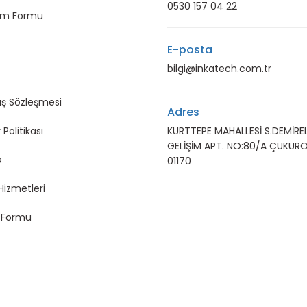
0530 157 04 22
rim Formu
E-posta
bilgi@inkatech.com.tr
ış Sözleşmesi
Adres
 Politikası
KURTTEPE MAHALLESİ S.DEMİREL
GELİŞİM APT. NO:80/A ÇUKUR
s
01170
Hizmetleri
m Formu