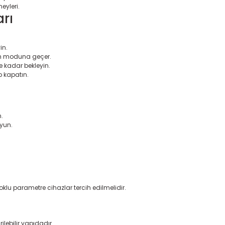
eyleri.
rı
in.
m moduna geçer.
 kadar bekleyin.
 kapatın.
.
yun.
çoklu parametre cihazlar tercih edilmelidir.
lebilir yapıdadır.