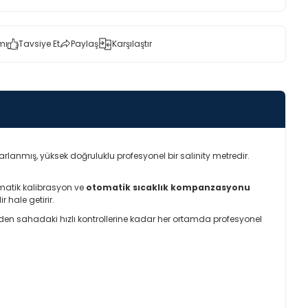
mı
Tavsiye Et
Paylaş
Karşılaştır
rlanmış, yüksek doğruluklu profesyonel bir salinity metredir.
omatik kalibrasyon ve
otomatik sıcaklık kompanzasyonu
r hale getirir.
inden sahadaki hızlı kontrollerine kadar her ortamda profesyonel