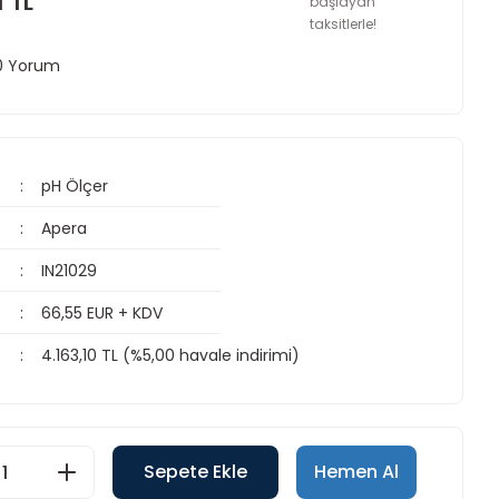
1 TL
başlayan
taksitlerle!
 0 Yorum
pH Ölçer
Apera
IN21029
66,55 EUR + KDV
4.163,10 TL (%5,00 havale indirimi)
Sepete Ekle
Hemen Al