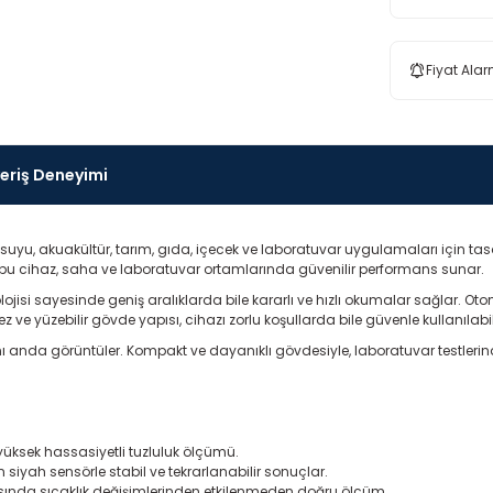
Fiyat Alar
veriş Deneyimi
 suyu, akuakültür, tarım, gıda, içecek ve laboratuvar uygulamaları için tasa
 bu cihaz, saha ve laboratuvar ortamlarında güvenilir performans sunar.
ojisi sayesinde geniş aralıklarda bile kararlı ve hızlı okumalar sağlar. Ot
z ve yüzebilir gövde yapısı, cihazı zorlu koşullarda bile güvenle kullanılabili
 aynı anda görüntüler. Kompakt ve dayanıklı gövdesiyle, laboratuvar testler
üksek hassasiyetli tuzluluk ölçümü.
n siyah sensörle stabil ve tekrarlanabilir sonuçlar.
ında sıcaklık değişimlerinden etkilenmeden doğru ölçüm.