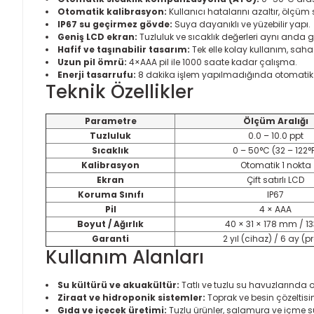
Otomatik kalibrasyon:
Kullanıcı hatalarını azaltır, ölçüm s
IP67 su geçirmez gövde:
Suya dayanıklı ve yüzebilir yapı.
Geniş LCD ekran:
Tuzluluk ve sıcaklık değerleri aynı anda g
Hafif ve taşınabilir tasarım:
Tek elle kolay kullanım, saha 
Uzun pil ömrü:
4×AAA pil ile 1000 saate kadar çalışma.
Enerji tasarrufu:
8 dakika işlem yapılmadığında otomati
Teknik Özellikler
Parametre
Ölçüm Aralığı
Tuzluluk
0.0 – 10.0 ppt
Sıcaklık
0 – 50°C (32 – 122°
Kalibrasyon
Otomatik 1 nokta
Ekran
Çift satırlı LCD
Koruma Sınıfı
IP67
Pil
4 × AAA
Boyut / Ağırlık
40 × 31 × 178 mm / 13
Garanti
2 yıl (cihaz) / 6 ay (p
Kullanım Alanları
Su kültürü ve akuakültür:
Tatlı ve tuzlu su havuzlarında 
Ziraat ve hidroponik sistemler:
Toprak ve besin çözeltisi
Gıda ve içecek üretimi:
Tuzlu ürünler, salamura ve içme su