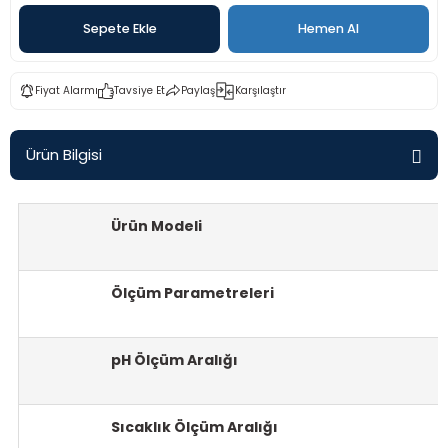
rü
etre
Sepete Ekle
Hemen Al
etre
Fiyat Alarmı
Tavsiye Et
Paylaş
Karşılaştır
etre
Ürün Bilgisi
tresi
resi
Ürün Modeli
ometreler
Ölçüm Parametreleri
pH Ölçüm Aralığı
ometreler
mometre
Sıcaklık Ölçüm Aralığı