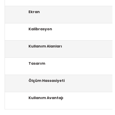
re
Ekran
metresi
Kalibrasyon
treler
ihazları
Kullanım Alanları
klık Ölçerler
Tasarım
iz Cihazı
tre
ihazları
Ölçüm Hassasiyeti
Kullanım Avantajı
dektörü