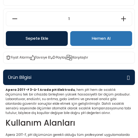
rü
etre
etre
etre
Sepete Ekle
Hemen Al
tresi
Fiyat Alarmı
Tavsiye Et
Paylaş
Karşılaştır
resi
Ürün Bilgisi
ometreler
Apera 201T-F 3-ü-1 Arada pH Elektrodu
, hem pH hem de sıcaklık
ölçümünü tek bir cihazda birleştiren yüksek hassasiyetli bir ölçüm probudur.
Laboratuvar, endüstri, su arıtma, gıda üretimi ve çevresel analiz gibi
alanlarda güvenilir sonuçlar elde etmek için geliştirilmiştir. Dahili sıcaklık
sensörü sayesinde ölçümler otomatik olarak sıcaklık kompanzasyonuna tabi
ometreler
tutulur, böylece dış koşullar değişse bile doğru pH değerleri alınır.
Kullanım Alanları
mometre
Apera 201T-F, pH ölçümünün gerekli olduğu tüm profesyonel uygulamalarda