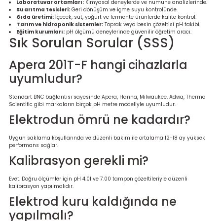
Laboratuvar ortamları:
Kimyasal deneylerde ve numune analizlerinde.
Su arıtma tesisleri:
Geri dönüşüm ve içme suyu kontrolünde.
Gıda üretimi:
İçecek, süt, yoğurt ve fermente ürünlerde kalite kontrol.
Tarım ve hidroponik sistemler:
Toprak veya besin çözeltisi pH takibi.
Eğitim kurumları:
pH ölçümü deneylerinde güvenilir öğretim aracı.
Sık Sorulan Sorular (SSS)
Apera 201T-F hangi cihazlarla
uyumludur?
Standart BNC bağlantısı sayesinde Apera, Hanna, Milwaukee, Adwa, Thermo
Scientific gibi markaların birçok pH metre modeliyle uyumludur.
Elektrodun ömrü ne kadardır?
Uygun saklama koşullarında ve düzenli bakım ile ortalama 12-18 ay yüksek
performans sağlar.
Kalibrasyon gerekli mi?
Evet. Doğru ölçümler için pH 4.01 ve 7.00 tampon çözeltileriyle düzenli
kalibrasyon yapılmalıdır.
Elektrod kuru kaldığında ne
yapılmalı?