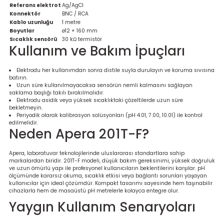
Ölçüm Cihazı
Referans elektrot
Ag/AgCl
Konnektör
BNC / RCA
Kablo uzunluğu
1 metre
Boyutlar
ø12 × 160 mm
Sıcaklık sensörü
30 kΩ termistör
Kullanım ve Bakım İpuçları
üteç
Elektrodu her kullanımdan sonra distile suyla durulayın ve koruma sıvısına
batırın.
Uzun süre kullanılmayacaksa sensörün nemli kalmasını sağlayan
saklama başlığı takılı bırakılmalıdır.
Elektrodu asidik veya yüksek sıcaklıktaki çözeltilerde uzun süre
bekletmeyin.
Periyodik olarak kalibrasyon solüsyonları (pH 4.01, 7.00, 10.01) ile kontrol
edilmelidir.
it Cihazı
Neden Apera 201T-F?
zları
Apera, laboratuvar teknolojilerinde uluslararası standartlara sahip
markalardan biridir. 201T-F modeli, düşük bakım gereksinimi, yüksek doğruluk
ve uzun ömürlü yapı ile profesyonel kullanıcıların beklentilerini karşılar. pH
nlık Ölçer
ölçümünde kararsız okuma, sıcaklık etkisi veya bağlantı sorunları yaşayan
kullanıcılar için ideal çözümdür. Kompakt tasarımı sayesinde hem taşınabilir
cihazlarla hem de masaüstü pH metrelerle kolayca entegre olur.
Yaygın Kullanım Senaryoları