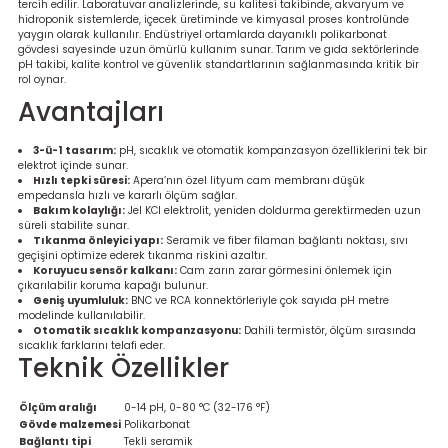
tercih edilir. Laboratuvar analizlerinde, su kalitesi takibinde, akvaryum ve
re
hidroponik sistemlerde, içecek üretiminde ve kimyasal proses kontrolünde
yaygın olarak kullanılır. Endüstriyel ortamlarda dayanıklı polikarbonat
gövdesi sayesinde uzun ömürlü kullanım sunar. Tarım ve gıda sektörlerinde
metresi
pH takibi, kalite kontrol ve güvenlik standartlarının sağlanmasında kritik bir
rol oynar.
Avantajları
treler
3-ü-1 tasarım:
pH, sıcaklık ve otomatik kompanzasyon özelliklerini tek bir
ihazları
elektrot içinde sunar.
Hızlı tepki süresi:
Apera’nın özel lityum cam membranı düşük
empedansla hızlı ve kararlı ölçüm sağlar.
Bakım kolaylığı:
Jel KCl elektrolit, yeniden doldurma gerektirmeden uzun
klık Ölçerler
süreli stabilite sunar.
Tıkanma önleyici yapı:
Seramik ve fiber filaman bağlantı noktası, sıvı
geçişini optimize ederek tıkanma riskini azaltır.
iz Cihazı
tre
Koruyucu sensör kalkanı:
Cam zarın zarar görmesini önlemek için
çıkarılabilir koruma kapağı bulunur.
Geniş uyumluluk:
BNC ve RCA konnektörleriyle çok sayıda pH metre
ihazları
modelinde kullanılabilir.
Otomatik sıcaklık kompanzasyonu:
Dahili termistör, ölçüm sırasında
sıcaklık farklarını telafi eder.
Teknik Özellikler
dektörü
Ölçüm aralığı
0-14 pH, 0-80 °C (32-176 °F)
Gövde malzemesi
Polikarbonat
Bağlantı tipi
Tekli seramik