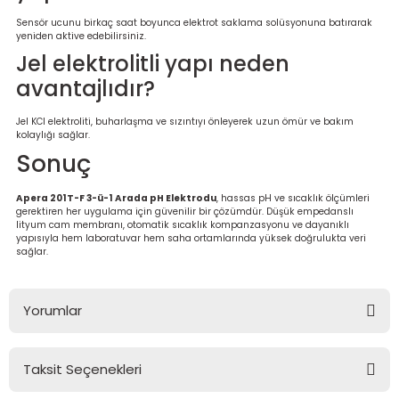
Sensör ucunu birkaç saat boyunca elektrot saklama solüsyonuna batırarak
yeniden aktive edebilirsiniz.
Jel elektrolitli yapı neden
avantajlıdır?
Jel KCl elektroliti, buharlaşma ve sızıntıyı önleyerek uzun ömür ve bakım
kolaylığı sağlar.
Sonuç
Apera 201T-F 3-ü-1 Arada pH Elektrodu
, hassas pH ve sıcaklık ölçümleri
gerektiren her uygulama için güvenilir bir çözümdür. Düşük empedanslı
lityum cam membranı, otomatik sıcaklık kompanzasyonu ve dayanıklı
yapısıyla hem laboratuvar hem saha ortamlarında yüksek doğrulukta veri
sağlar.
Yorumlar
Taksit Seçenekleri
Bu ürüne ilk yorumu siz yapın!