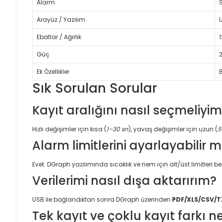
Alarm
S
Arayüz / Yazılım
U
Ebatlar / Ağırlık
Güç
2
Ek Özellikler
Sık Sorulan Sorular
Kayıt aralığını nasıl seçmeliyi
Hızlı değişimler için kısa (
1–30 sn
), yavaş değişimler için uzun (
5
Alarm limitlerini ayarlayabilir 
Evet. DGraph yazılımında sıcaklık ve nem için alt/üst limitleri beli
Verilerimi nasıl dışa aktarırım?
USB ile bağlandıktan sonra DGraph üzerinden
PDF/XLS/CSV/
Tek kayıt ve çoklu kayıt farkı n