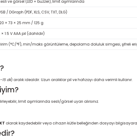
esli ve görsel (LED + buzzer), limit aşımlarında
SB / DGraph (PDF, XLS, CSV, TXT, DLG)
120 × 73 × 25 mm / 125 g
 × 1.5 V AAA pil (dahildir)
Birim (°C/°F), min/maks görüntüleme, depolama doluluk simgesi, şifreli er
m?
–15 dk
) aralık idealdir. Uzun aralıklar pil ve hafızayı daha verimli kullanır.
miyim?
rleyebilir, limit aşımlarında sesli/görsel uyarı alırsınız.
TXT
olarak kaydedebilir veya cihazın kütle belleğinden dosyayı bilgisayara 
edir?