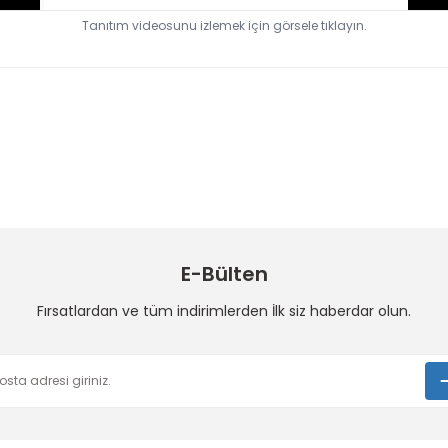
Tanıtım videosunu izlemek için görsele tıklayın.
 konularda yetersiz gördüğünüz noktaları öneri formunu kullanarak taraf
Bu ürüne ilk yorumu siz yapın!
Sitemize ilk yorumu siz yapın!
Deneyimini Paylaş
Yorum Yaz
E-Bülten
Fırsatlardan ve tüm indirimlerden İlk siz haberdar olun.
Gönder