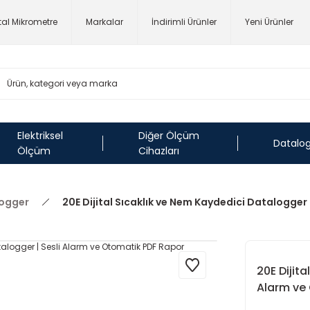
ital Mikrometre
Markalar
İndirimli Ürünler
Yeni Ürünler
Elektriksel
Diğer Ölçüm
Datalo
Ölçüm
Cihazları
logger
20E Dijital Sıcaklık ve Nem Kaydedici Datalogger
20E Dijit
Alarm ve