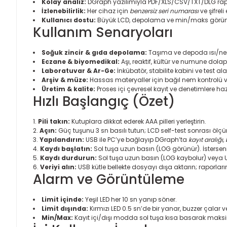
Kolay analiz:
DGraph yazılımıyla PDF/XLS/CSV/TXT/DLG rapor
İzlenebilirlik:
Her cihaz için
benzersiz seri numarası
ve şifreli
Kullanıcı dostu:
Büyük LCD, depolama ve min/maks görüntü
Kullanım Senaryoları
Soğuk zincir & gıda depolama:
Taşıma ve depoda ısı/nem 
Eczane & biyomedikal:
Aşı, reaktif, kültür ve numune dolapla
Laboratuvar & Ar-Ge:
İnkübatör, stabilite kabini ve test 
Arşiv & müze:
Hassas materyaller için bağıl nem kontrolü 
Üretim & kalite:
Proses içi çevresel kayıt ve denetimlere hazı
Hızlı Başlangıç (Özet)
Pili takın:
Kutuplara dikkat ederek AAA pilleri yerleştirin.
Açın:
Güç tuşunu 3 sn basılı tutun; LCD self-test sonrası ölçü
Yapılandırın:
USB ile PC’ye bağlayıp DGraph’ta
kayıt aralığı,
Kaydı başlatın:
Sol tuşa uzun basın (LOG görünür). İstersen
Kaydı durdurun:
Sol tuşa uzun basın (LOG kaybolur) veya 
Veriyi alın:
USB kütle bellekte dosyayı dışa aktarın; raporların
Alarm ve Görüntüleme
Limit içinde:
Yeşil LED her 10 sn yanıp söner.
Limit dışında:
Kırmızı LED 0.5 sn’de bir yanar, buzzer çalar v
Min/Max:
Kayıt içi/dışı modda sol tuşa kısa basarak maks