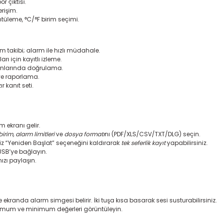
 çıktısı.
 erişim.
leme, °C/°F birim seçimi.
takibi; alarm ile hızlı müdahale.
rı için kayıtlı izleme.
alanlarında doğrulama.
ve raporlama.
r kanıt seti.
m ekranı gelir.
 birim, alarm limitleri
ve
dosya formatı
nı (PDF/XLS/CSV/TXT/DLG) seçin.
iz “Yeniden Başlat” seçeneğini kaldırarak
tek seferlik kayıt
yapabilirsiniz.
USB’ye bağlayın.
ızı paylaşın.
e ekranda alarm simgesi belirir. İki tuşa kısa basarak sesi susturabilirsiniz.
imum ve minimum değerleri görüntüleyin.