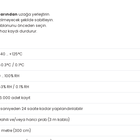
larından
uzağa yerleştirin.
lmeyecek şekilde sabitleyin.
blonunu önceden seçin.
cihaz kaydı durdurur.
-40 … +125°C
0.3°C / 0.1°C
0 … 100% RH
±3% RH / 0.1% RH
16.000 adet kayıt
1 saniyeden 24 saate kadar yapılandırılabilir
Dahili ve/veya harici prob (3 m kablo)
3 metre (300 cm)