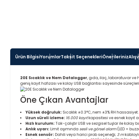
Ürün Bilgisi
Yorumlar
Taksit Seçenekleri
Önerileriniz
Alış
20E Sıcaklık ve Nem Datalogger
, gıda, ilaç, laboratuvar v
geniş kayıt hafızası ve kolay USB bağlantısı sayesinde süreçlerinizi
Öne Çıkan Avantajlar
Yüksek doğruluk:
Sıcaklık ±0.3°C, nem ±3% RH hassasiyet.
Uzun süreli izleme:
16.000 kayıt
kapasitesi ve esnek kayıt ar
Hızlı kurulum:
Tak-çalıştır USB ve sezgisel tuşlar ile kolay 
Anlık uyarı:
Limit aşımında
sesli ve görsel alarm
(LED + buzze
Esnek sensör:
Dahili veya harici prob seçeneği;
3 m
kabloyl