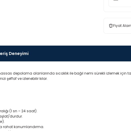
Fiyat Alar
veriş Deneyimi
e hassas depolama alanlarında sıcaklık ile bağıl nemi sürekli izlemek için 
 şeffaf ve izlenebilir kılar.
alığı (1 sn – 24 saat).
başlat/durdur.
r).
a rahat konumlandırma.