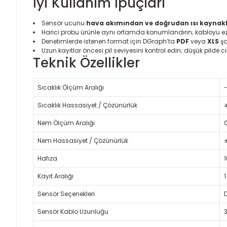
İyi Kullanım İpuçları
Sensör ucunu
hava akımından ve doğrudan ısı kaynak
Harici probu ürünle aynı ortamda konumlandırın; kabloyu ezi
Denetimlerde istenen format için DGraph’ta
PDF
veya
XLS
şa
Uzun kayıtlar öncesi pil seviyesini kontrol edin; düşük pilde 
Teknik Özellikler
Sıcaklık Ölçüm Aralığı
Sıcaklık Hassasiyet / Çözünürlük
±
Nem Ölçüm Aralığı
Nem Hassasiyet / Çözünürlük
Hafıza
Kayıt Aralığı
Sensör Seçenekleri
Sensör Kablo Uzunluğu