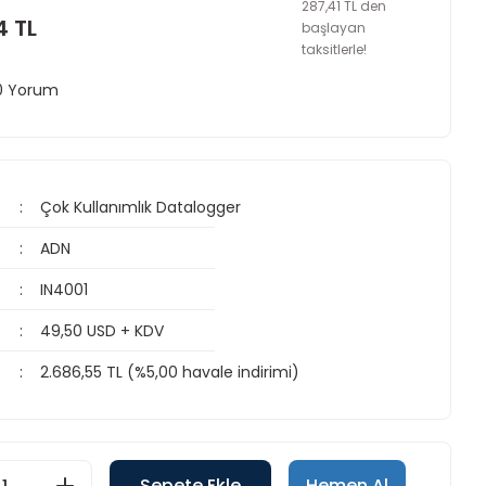
287,41 TL den
4 TL
başlayan
taksitlerle!
 0 Yorum
Çok Kullanımlık Datalogger
ADN
IN4001
49,50 USD + KDV
2.686,55 TL (%5,00 havale indirimi)
Sepete Ekle
Hemen Al